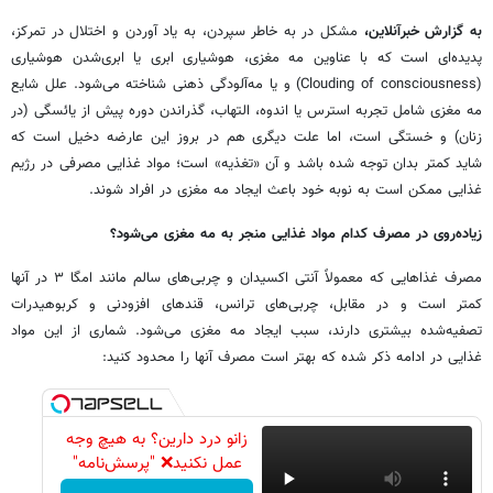
به گزارش خبرآنلاین،
مشکل در به خاطر سپردن، به یاد آوردن و اختلال در تمرکز،
پدیده‌ای است که با عناوین مه مغزی، هوشیاری ابری یا ابری‌شدن هوشیاری
(Clouding of consciousness) و یا مه‌آلودگی ذهنی شناخته می‌شود.
علل شایع
مه مغزی شامل تجربه استرس یا اندوه، التهاب، گذراندن دوره پیش از یائسگی (در
زنان) و خستگی است، اما علت دیگری هم در بروز این عارضه دخیل است که
شاید کمتر بدان توجه شده باشد و آن «تغذیه» است؛ مواد غذایی مصرفی در رژیم
غذایی ممکن است به نوبه خود باعث ایجاد مه مغزی در افراد شوند.
زیاده‌روی در مصرف کدام مواد غذایی منجر به مه مغزی می‌شود؟
مصرف غذاهایی که معمولاً آنتی اکسیدان و چربی‌های سالم مانند امگا ۳ در آنها
کمتر است و در مقابل، چربی‌های ترانس، قندهای افزودنی و کربوهیدرات
تصفیه‌شده بیشتری دارند، سبب ایجاد مه مغزی می‌شود. شماری از این مواد
غذایی در ادامه ذکر شده که بهتر است مصرف آنها را محدود کنید:
زانو درد دارین؟ به هیچ وجه
عمل نکنید❌ "پرسش‌نامه"