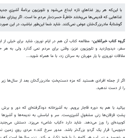
با این‌که هر روز غذاهایِ تازه ابداع می‌شود و تلویزیون برنامهٔ آشپزیِ جد
غذاهایی که قدیمی‌ها می‌پختند خاطرهٔ حسرت‌بارِ مردمِ ما است. اگر پیتزایِ مفت
گوشتابهٔ مادربزرگ‌شان عوض نمی‌کنند. شاید شما این‌طور نباشید، در این صورت 
گروه کتاب خبرآنلاین-
مطالعه کتاب آن هم در ایام نوروز، شاید برای خیلی از ا
سفر، دیدوبازدید و تلویزیون عزیز، وقتی برای مردم نمی گذارد ولی به هر ح
ملاقات نوروزی با یار مهربان به سرتان زد، با ما همراه شوید...
اگر از جمله افرادی هستید که مزه دست‌پختِ مادربزرگ‌تان بعد از سال‌ها زیر
را از دست ندهید.
بیائید با هم به دوره قاجار برویم. به آشپزخانه دودگرفته‌ای که دور و برش 
پشتِ قزقان‌ها زنی مشغولِ آشپزی‌ست. سر و لباسش به ندیمه‌ها و آشپزها 
کوبیده‌ای را ورز می‌دهد. شاید دارد «کباب شامی» می‌پزد. دستش می‌جنبد 
«بنویس! قرارِ یک گردو بزرگ‌تر باشد. مدور سرخ کند.» مردی رویِ زمین ن
می‌نویسد و زیرِ لب هر کلمه را با خود تکرار می‌کند. زن، سال‌ها است که پش