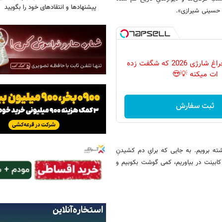
پیشنهادها و انتقادهای خود را بگویید
 حسینی شیرازی».
پرکاربردترین چراغ شارژی 2026 که شگفت زده
ات میکنه 💡😍
ثبت سفارش
ته برویم. به جایی که برایِ دم کشیدنِ
هِ کابینت در بیاوریم، کمی گوشت بکوبیم و