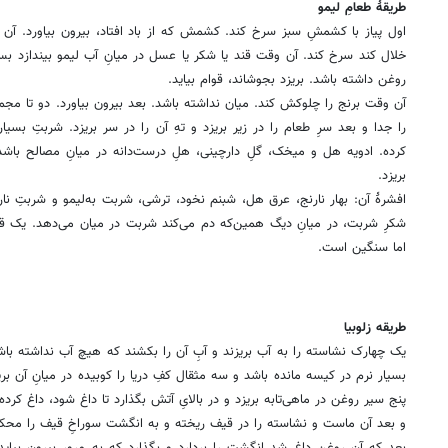
طریقهٔ طعامِ لیمو
اول پیاز با کشمشِ سبز سرخ کند. کشمش که از باد افتاد، بیرون بیاورد. آن و
خلال کند سرخ کند. آن وقت قند یا شکر یا عسل در میانِ آب لیمو بیندازد بسی
روغن داشته باشد. بریزد بجوشاند، قوام بیاید.
آن وقت برنج را چلوکش کند. میان نداشته باشد. بعد بیرون بیاورد. دو تا مجموع
را جدا و بعد سرِ طعام را در زیر بریزد و تهِ آن را در سر بریزد. شربتِ بس
کرده. ادویه هل و میخک، گلِ دارچینی، هلِ درست‌دانه در میانِ مصالح با
بریزد.
افشرهٔ آن: بهار نارنج، عرق هل، شبنم نخود، ترشی، شربت به‌لیمو و شربتِ نا
شکرِ شربت، در میانِ دیگ همین‌که دم می‌کند شربت در میان می‌دهد. یک قل
اما سنگین است.
طریقه زلوبیا
یک چهارک نشاسته را به آب بریزند و آبِ آن را بکشند که هیچ آب نداشته باش
بسیار نرم در کیسه مانده باشد و سه مثقال کفِ دریا را کوبیده در میانِ آن بر
پنج سیر روغن در ماهی‌تابه بریزد و در بالایِ آتش بگذارد تا داغ شود، داغ کرده بر
و بعد آن ماست و نشاسته را در قیف ریخته و به انگشت سوراخِ قیف را محکم
بعد که آن روغن داغ شد انگشت را بردارد و بگذارد که به مرور بیرون بیاید 