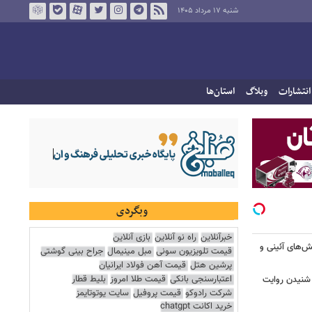
شنبه ۱۷ مرداد ۱۴۰۵
انتشارات
وبلاگ
استان‌ها
وبگردی
خبرآنلاین
راه نو آنلاین
بازی آنلاین
ش‌های آئینی و
قیمت تلویزیون سونی
مبل مینیمال
جراح بینی گوشتی
پرشین هتل
قیمت آهن فولاد ایرانیان
اعتبارسنجی بانکی
قیمت طلا امروز
بلیط قطار
 شنیدن روایت
شرکت رادوکو
قیمت پروفیل
سایت یوتوتایمز
خرید اکانت chatgpt