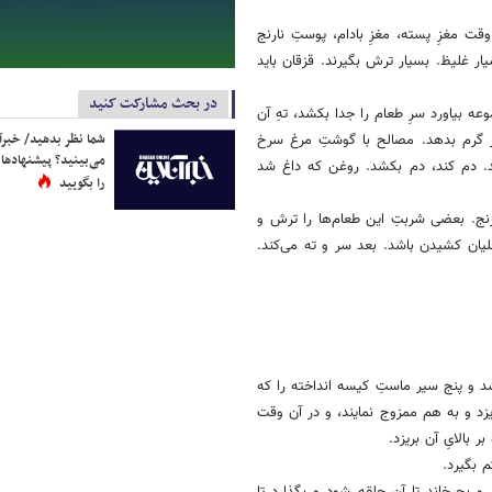
قت مغزِ پسته، مغزِ بادام، پوستِ نارنج
ار غلیظ. بسیار ترش بگیرند. قزقان باید
در بحث مشارکت کنید
ه بیاورد سرِ طعام را جدا بکشد، تهِ آن
شما نظر بدهید/ خبرآن
یار گرم بدهد. مصالح با گوشتِ مرغ سرخ
می‌بینید؟ پیشنهادها 
شد. دم کند، دم بکشد. روغن که داغ شد
را بگویید
رنج. بعضی شربتِ این طعام‌ها را ترش و
یان کشیدن باشد. بعد سر و ته می‌کند.
د و پنج سیر ماستِ کیسه انداخته را که
یزد و به هم ممزوج نمایند، و در آن وقت
 بالایِ آن بریزد.
 بگیرد.
و بچرخاند تا آن حلقه شود و بگذارد تا