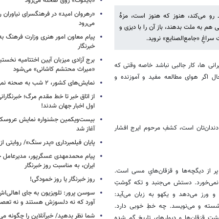
«بایکوت» روی صحنه می‌رود
«رهروان امید» در فرهنگسرای نیاوران
ید رو می‌کند، هنوز که هنوز است، مزهٔ
می‌رود
ی هم به ملت بدهند، باز آن را با دیزی و
پیام معاون امور هنری وزارت فرهنگ به
سراغِ «جامع‌الصنایع» نروید.
خبرنگار
برج آزادی میزبان آیین اختتامیه نخستی
یرانی ها، کار جالبی نباشد خاصه وقتی که
«میراث محتشم کاشانی» می‌شود
ال اگر هوای مطالعه مفید و آموزنده و
نمایش‌های کشور، ٢ شب به صحنه نمی‌روند
از اتاق خبر تا خط مقدم مرگ؛ خبرنگاران
اول اخبار جهان شدند!
بیست‌ویکمین جشنواره نمایش عروسکی
 دندان‌تان است، کشفِ مرحوم ایرج افشار
آغاز شد
پایان فیلمبرداری «پدر سنگ»/ روایتی ا
پیام محمدمهدی عسگرپور، مدیرعامل خا
ایران، به مناسبت روز خبرنگار
پر از دیگچه‌ها و قزقان‌هایِ مسی است.
روز خبرنگار یا روز خمودگی!
نمی‌خورد. دستش می‌جنبد و تکه گوشتِ
سوسن پرور: تلویزیون به جای اهالی‌اش
و ورز می‌دهد و یکهو به زبان می‌آید:
آورد که نه دلسوزش هستند و نه تعصب
شسته و می‌نویسد. چه خطِ خوبی دارد.
شما نظر بدهید/ خبرآنلاین را چگونه می‌
تِ قزقان‌ها و دیوارهایِ تاریخ گم شده