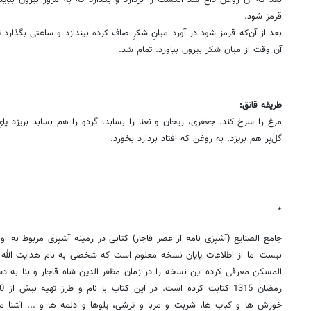
قرمز شود.
بعد از آن‌که قرمز شود در آورد میانِ شکرِ صاف کرده بیندازد و ساعتی بگذارد
آن وقت از میانِ شکر بیرون بیاورد. تمام شد.
طریقه قاتق:
مرغ را سرخ کند. جعفری، ریحان و نعنا را بسابد. گردو را هم بسابد بریزد پایِ
گل‌پر هم بریزد. به روغن که افتاد بردارد بخورد.
*
جامع الصنایع (آشپزی نامه از عصر قاجار) کتابی در زمینه آشپزی مربوط به
نیست اما از اطلاعات پایان نسخه معلوم است که شخصی به نام هدایت الله 
المسکن معرفی کرده این نسخه را در زمان مظفر الدین شاه قاجار و بنا به دست
خورش ها و کباب ها، شربت و مربا و ترشی، پلوها و دلمه ها و ... آشنا م