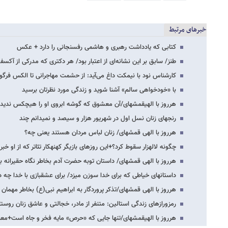
خبرهای مرتبط
کتابی که یادداشت رهبری و هاشمی رفسنجانی را دارد + عکس
طنز/ سابق بر این نشانه‌ای از اعتبار بود/ هر دکتری که مدرکی از آکس
کارشناس نود با نیمکت داغ می‌آید: از حشمت مهاجرانی تا الکس فرگو
با «خودخواهی سالم» آشنا شوید و زندگی مورد نظرتان برسید
هرروز با الهی​قمشه​ای/آن معشوق که گوشه ابروی او را هیچکس ندید
رنج​های زنان نسل اول در شهریور هزار و سیصد و نمی​دانم چند
هرروز با الهی قمشه​ای/ زنان لباس مردان هستند یعنی چه؟
چگونه لاله​زار سقوط کرد؟+این روزهای بازیگر کهنه​کار تئاتر که از او خ
هرروز با الهی قمشه​ای/ داستان توبه حضرت آدم بخاطر نگاه حقیرانه ب
داستان​های خیاطی که برای خدا سوزن می​زد/ برای عشق​بازی با خدا چه 
هرروز با الهی قمشه​ای/تذکر پروردگار به ابراهیم نبی(ع) بخاطر مهمان
رمزورازهای زندگی استالین: متنفر از مادر، خجالتی و عاشق زنان روستا
هرروز با الهی​قمشه​ای/تنها جایی که «حرص» مایه فخر و جاه است+معن