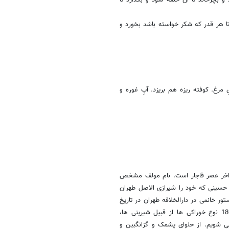
 تا هر قدر که شکر خواسته باشد بخورد و
 مرغ. کوفته ریزه هم بریزد. آبِ غوره و
 اواخر عصر قاجار است. نام مولف مشخص
حسینی که خود را شیرازی الاصل طهران
ور خانمی در دارالخلافه طهران در تاریخ
رمضان 1315 کتابت کرده است. در این کتاب با نام و طرز تهیه بیش از 180 نوع خوراکی ها از قبیل شیرینی ها،
ی شویم. از حلوای پشمک و گزانگبین و