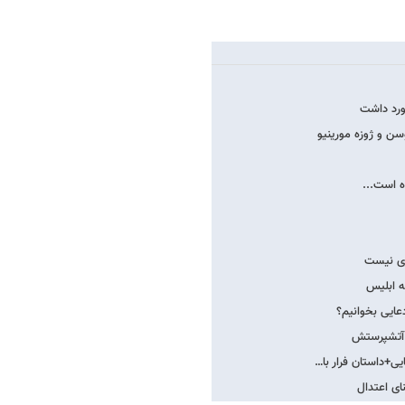
فورد داشت
سن و ژوزه مورینیو
ه است...
بری نیست
ه ابلیس
دعایی بخوانیم؟
 آتش​پرستش
یی+داستان فرار با…
ای اعتدال