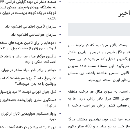
به عبادتگاه یهودیان/«چطور ممکن اس
کوچک در یک کوچه بن‌بست در تهران هد
باشد»
سازمان تأمین اجتماعی اطلاعیه داد
سازمان هواشناسی اطلاعیه داد
«موهایم را برای تامین هزینه‌های شخ
 نیست وقتی می‌دانیم که در پنجاه سال
فروش موی زنان از صنعت پول‌ساز تا خ
کتار جنگل طبیعی و دوونیم میلیون هکتار
درگیری مرگبار میان سه برادر و داماد خا
رگ‌ترین دلایلی که می‌شود در این مورد
اختلافات ملکی و ارث
نمی‌گیرد. این مسئله سبب شده مدیران
خواهر و برادر تاجر مواد مخدر در تهران
ازمان هم اعتماد به نفس لازم را برای اجرای وظایف خود براساس اصل 50 قانون اساسی نداشته باشند. این مسائل
تخم‌مرغ خام، آب‌پز یا سرخ‌شده؛ کدام
‌نظیر ایران است، می‌رسیم.
پروتئین را به بدن می‌رساند؟
ی است. به عنوان مثال هر درخت منطقه
قتل جوان تهرانی توسط ۳ مرد پژوسوار
حفاظت شده دنا دست کم 100 سال قدمت داشته و براساس استانداردهای جهانی 200 هزار دلار ارزش دارد، اما به
ای قضایی کشور ارزش هر اصله درخت را
در تهران
پرواز مستقیم هواپیمایی تابان از تهران 
خورد
شده اجرا شده بود، نهادهای مختلف هرگز
پروژه‌های خود را بدون ارزیابی و مطالعه زیست‌محیطی اجرا نمی‌کردند و سبب‌ساز خسارت دو میلیارد و 400 هزار دلاری
این ۳ رشته پزشکی در دانشگاه‌ها مشتری ندارد!