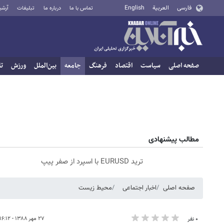
فارسی
العربية
English
تماس با ما
درباره ما
تبلیغات
آرشی
صفحه اصلی
سیاست
اقتصاد
فرهنگ
جامعه
بین‌الملل
ورزش
تا
مطالب پیشنهادی
ترید EURUSD با اسپرد از صفر پیپ
صفحه اصلی
اخبار اجتماعی
محیط زیست
۲۷ مهر ۱۳۸۸ - ۱۶:۱۲
۰ نفر