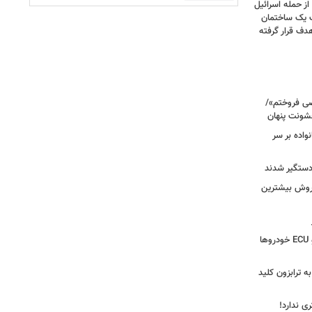
صحنه دلخراش بود؛ گزارش فرانس ۲۴ از حمله اسرائیل
ت یک ساختمان
ف قرار گرفته
صی فروختم»/
شونت پنهان
نواده بر سر
 دستگیر شدند
 روش بیشترین
دستگیری سارق وایرال‌شده جعبه‌فیوز و ECU خودروها
به ترابزون کلید