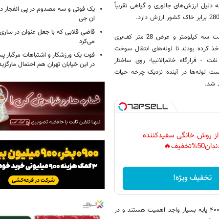
دند. منطقه دنا به دلیل ارزش‌های جانوری و گیاهی تقریباً
یک فوتی و سه مصدوم در پی انفجار در
ان جی
قاضی قلابی که با جعل عنوان در ساری
در همین اتفاقی که اخیراً در مورد جنگل‌های دنا رخ داد زمینی را به وسعت سه کیلومتر و عرض 28 متر کف‌بری
می‌کرد
 کرده بودند تا لوله‌های انتقال سوخت
فوت یک ورزشکار و اشتباهات مرگبار پس
 - قرارگاه خاتم‌الانبیا- روی ساختار
در این خیابان تهران هم احتمال مارگزی
ت لوله‌ها در آینده نزدیک چرخه حیات
 شد.
 از روش خانگی سفیدکننده
دان50%تخفیف🔥
تخفیف ویژه!
ما چیزی در حدود ۴۰۰ پایه به عنوان درختان کهنسال در کشورمان داریم؛ این ۴۰۰ پایه بسیار واجد اهمیت هستند و در