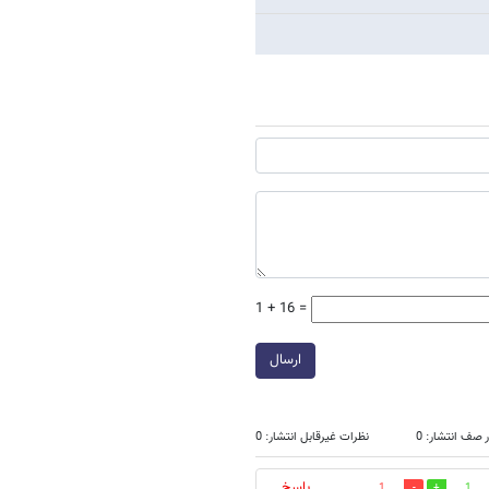
1 + 16 =
ارسال
 صف انتشار: 0
نظرات غیرقابل انتشار: 0
پاسخ
1
1