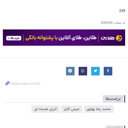
259
کد مطلب
2083943
برچسب‌ها
محمد رضا پهلوی
جیمی کارتر
انرژی هسته ای