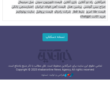
خبرآنلاین
راه نو آنلاین
بازی آنلاین
قیمت تلویزیون سونی
مبل مینیمال
جراح بینی گوشتی
پرشین هتل
قیمت آهن فولاد ایرانیان
اعتبارسنجی بانکی
قیمت طلا امروز
بلیط قطار
شرکت رادوکو
قیمت پروفیل
سایت یوتوتایمز
خرید اکانت chatgpt
نسخه دسکتاپ
تمامی حقوق این سایت برای خبرآنلاین محفوظ است. نقل مطالب با ذکر منبع بلامانع است.
Copyright © 2025 khabaronline News Agancy, All rights reserved
طراحی و تولید: نستوه