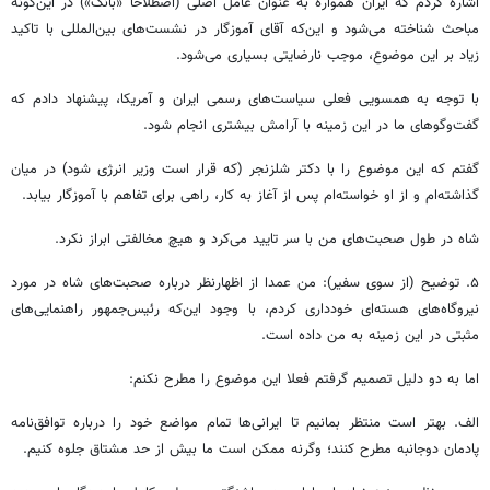
اشاره کردم که ایران همواره به ‌عنوان عامل اصلی (اصطلاحا «بانک») در این‌گونه
مباحث شناخته می‌شود و این‌که آقای آموزگار در نشست‌های بین‌المللی با تاکید
زیاد بر این موضوع، موجب نارضایتی بسیاری می‌شود.
با توجه به همسویی فعلی سیاست‌های رسمی ایران و آمریکا، پیشنهاد دادم که
گفت‌وگوهای ما در این زمینه با آرامش بیشتری انجام شود.
گفتم که این موضوع را با دکتر شلزنجر (که قرار است وزیر انرژی شود) در میان
گذاشته‌ام و از او خواسته‌ام پس از آغاز به کار، راهی برای تفاهم با آموزگار بیابد.
شاه در طول صحبت‌های من با سر تایید می‌کرد و هیچ مخالفتی ابراز نکرد.
۵. توضیح (از سوی سفیر): من عمدا از اظهارنظر درباره صحبت‌های شاه در مورد
نیروگاه‌های هسته‌ای خودداری کردم، با وجود این‌که رئیس‌جمهور راهنمایی‌های
مثبتی در این زمینه به من داده است.
اما به دو دلیل تصمیم گرفتم فعلا این موضوع را مطرح نکنم:
الف. بهتر است منتظر بمانیم تا ایرانی‌ها تمام مواضع خود را درباره توافق‌نامه
پادمان دوجانبه مطرح کنند؛ وگرنه ممکن است ما بیش‌ از حد مشتاق جلوه کنیم.