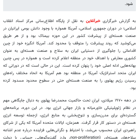
شود.
به گزارش خبرگزاری
خبرآنلاین
به نقل از پایگاه اطلاع‌رسانی مرکز اسناد انقلاب
اسلامی؛ در دوران جمهوری اسلامی، آمریکا همواره با وجود دانش بومی ایرانیان در
صنعت هسته‌ای از پیشرفت کشور در این حوزه بیمناک بود و از هر طریق
می‌کوشید که روند پیشرفت را متوقف یا محدود کند. آمریکا انگیزه خود از چین
اقداماتی را جلوگیری از دستیابی ایران به سلاح و صنعت هسته‌ای به ‌عنوان
کشوری معارض با اهداف خود در منطقه اعلام کرده ‌است و همواره در پس چنین
بهانه‌هایی ادله اصلی خود را پنهان کرده است. این در حالی است که در دورانی که
ایران متحد استراتژیک آمریکا در منطقه بود هم آمریکا به ‌انحاء مختلف راه‌های
رسیدن رژیم پهلوی را به صنعت هسته‌ای حتی در سطوح محدود مسدود کرده
بود.
در دهه ۱۹۷۰ میلادی، ایرانِ تحت حاکمیت محمدرضا پهلوی به‌ دنبال جایگاهی مهم
در نظام ژئوپلیتیکی خاورمیانه و بازار جهانی انرژی بود. در این دوره، برنامه‌های
گسترده‌ای برای مدرن‌سازی و تنوع‌بخشی به منابع انرژی، ازجمله توسعه انرژی
هسته‌ای در دستور کار قرار گرفت. همزمان، ایالات متحده آمریکا که یکی از شرکای
راهبردی ایران محسوب می‌شد، با احتیاط و نگرانی‌هایی فزاینده درباره عدم اشاعه
سلاح‌های هسته‌ای (non-proliferation، وارد گفت‌وگوهایی حساس با دولت