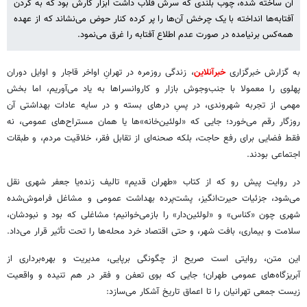
آن ساخته شده، چوب بلندی که سرش قلاب داشت ابزار کارش بود که به گردن
آفتابه‌ها انداخته با یک چرخش آن‌ها را پر کرده کنار حوض می‌نشاند که از عهده
همه‌کس برنیامده در صورت عدم اطلاع آفتابه را غرق می‌نمود.
به گزارش خبرگزاری
خبرآنلاین
، زندگی روزمره در تهرانِ اواخر قاجار و اوایل دوران
پهلوی را معمولا با جنب‌وجوش بازار و کاروانسراها به یاد می‌آوریم، اما بخش
مهمی از تجربه شهروندی، در پسِ درهای بسته و در سایه عادات بهداشتی آن
روزگار رقم می‌خورد؛ جایی که «لولئین‌خانه»ها یا همان مستراح‌های عمومی، نه
فقط فضایی برای رفع حاجت، بلکه صحنه‌ای از تقابل فقر، خلاقیت مردم، و طبقات
اجتماعی بودند.
در روایت پیش رو که از کتاب «طهران قدیم» تالیف زنده‌یا جعفر شهری نقل
می‌شود، جزئیات حیرت‌انگیز، پشت‌پرده بهداشت عمومی و مشاغل فراموش‌شده‌
شهری چون «کناس» و «لولئین‌دار» را بازمی‌خوانیم؛ مشاغلی که بود و نبودشان،
سلامت و بیماری، بافت شهر، و حتی اقتصاد خرد محله‌ها را تحت تأثیر قرار می‌داد.
این متن، روایتی است صریح از چگونگی برپایی، مدیریت و بهره‌برداری از
آبریزگاه‌های عمومی طهران؛ جایی که بوی تعفن و فقر در هم تنیده و واقعیت
زیست جمعی تهرانیان را تا اعماق تاریخ آشکار می‌سازد: