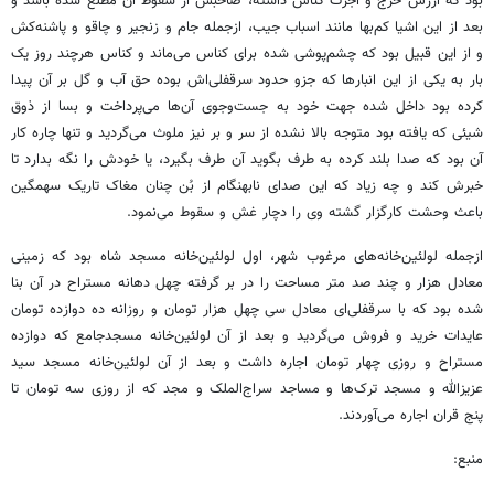
بود که ارزش خرج و اجرت کناس داشته، صاحبش از سقوط آن مطلع شده باشد و
بعد از این اشیا کم‌بها مانند اسباب جیب، ازجمله جام و زنجیر و چاقو و پاشنه‌کش
و از این قبیل بود که چشم‌پوشی شده برای کناس می‌ماند و کناس هرچند روز یک
بار به یکی از این انبارها که جزو حدود سرقفلی‌اش بوده حق آب و گل بر آن پیدا
کرده بود داخل شده جهت خود به جست‌وجوی آن‌ها می‌پرداخت و بسا از ذوق
شیئی که یافته بود متوجه بالا نشده از سر و بر نیز ملوث می‌گردید و تنها چاره کار
آن بود که صدا بلند کرده به طرف بگوید آن طرف بگیرد، یا خودش را نگه بدارد تا
خبرش کند و چه زیاد که این صدای نابهنگام از بُن چنان مغاک تاریک سهمگین
باعث وحشت کارگزار گشته وی را دچار غش و سقوط می‌نمود.
ازجمله لولئین‌خانه‌های مرغوب شهر، اول لولئین‌خانه مسجد شاه بود که زمینی
معادل هزار و چند صد متر مساحت را در بر گرفته چهل دهانه مستراح در آن بنا
شده بود که با سرقفلی‌ای معادل سی چهل هزار تومان و روزانه ده دوازده تومان
عایدات خرید و فروش می‌گردید و بعد از آن لولئین‌خانه مسجدجامع که دوازده
مستراح و روزی چهار تومان اجاره داشت و بعد از آن لولئین‌خانه مسجد سید
عزیزالله و مسجد ترک‌ها و مساجد سراج‌الملک و مجد که از روزی سه تومان تا
پنج قران اجاره می‌آوردند.
منبع: