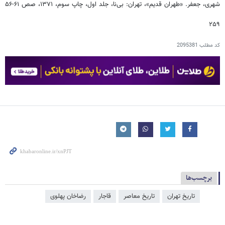
شهری، جعفر. «طهران قدیم»، تهران: بی‌نا، جلد اول، چاپ سوم، ۱۳۷۱، صص ۶۱-۵۶
۲۵۹
کد مطلب
2095381
برچسب‌ها
تاریخ تهران
تاریخ معاصر
قاجار
رضاخان پهلوی