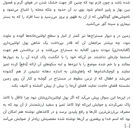
شده باشد و چون لازم بود که چنین کار جهت خشک شدن در هوای گرم و فصول
بین بهار و پاییز انجام شود بوی بد آن حدود و بلکه محله را اشباع می‌نمود و
ناخوشی‌های گوناگونی که از آن به ظهور و بروز می‌رسید و بسا افراد را که به بستر
بیماری و سینه گور می‌کشید.
زمین در و دیوار مستراح‌ها نیز کمتر از انبار و سطح لولئین‌خانه‌ها آلوده و ملوث
نبود، چه بیشتر مراجعان آن که قادر بپرداخت یک شاهی پول لولئین‌داری
(آفتابه‌داری) نبودند بدون آفتابه به مستراح می‌رفتند و در برخاستن هم جهت
استنجا چاره‌ای نداشتند جز آن‌که خود را با انگشت پاک کرده آن را به دیوارها
بمالند و یا خم شده موضع را با تیزه‌ها و لبه سکوهای آن ازاله [دفع] کرده تمیز
نمایند و کوچک‌اندام‌ها که پاهای‌شان به اندازه دهانه نشیمن از هم گشوده
نمی‌شد و اطفال که از ترس سقوط در مستراح در گوشه و کنار آن روی زمین
نشسته قضای حاجت نمایند فضای آن‌جا را بیش از پیش آغشته و کثیف بکند.
در این‌جا این سوال پیش می‌آید که اگر پول لولئین‌داری‌شان نبود چرا لااقل با کاغذ
پاک نمی‌کردند و جوابش این‌که اولا کاغذ تمیز و سفید ارزشمندتر از آن بود که به
مصرف بی‌ارزش‌ترین کارها و رفع پلیدی برسد و در کاغذهای نوشته هم امکان آن
بود که اسم خدا و پیغمری بر آن‌ها نوشته شده معصیتش زیادتر از صوابش می‌آمد
[...]