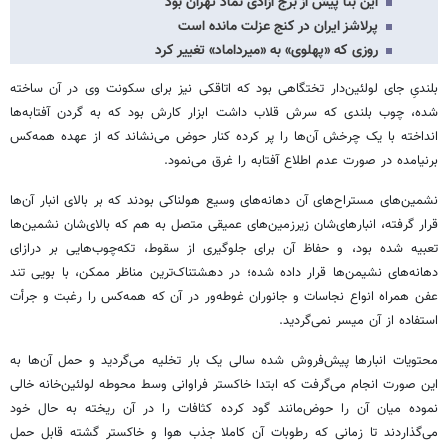
این بنا پیش از برج آزادی نماد تهران بود
پرلاشز ایران در کنج عزلت مانده است
روزی که «پهلوی» به «میرداماد» تغییر کرد
بلندیِ جای لولئین‌دار تختگاهی‌ بود که اتاقکی نیز برای سکونت وی در آن ساخته
شده، چوب بلندی که سرش قلاب داشت ابزار کارش بود که به گردن آفتابه‌ها
انداخته با یک چرخش آن‌ها را پر کرده کنار حوض می‌نشاند که از عهده همه‌کس
برنیامده در صورت عدم اطلاع آفتابه را غرق می‌نمود.
نشمین‌های مستراح‌های آن دهانه‌های وسیع هولناکی بودند که بر بالای انبار آن‌ها
قرار گرفته، انبارهای‌شان زیرزمین‌های عمیقی متصل به هم که بالای‌شان نشمین‌ها
تعبیه شده بود، و حفاظ آن برای جلوگیری از سقوط، تکه‌چوب‌هایی بر درازای
دهانه‌های نشیمن‌ها قرار داده شده؛ در دهشتناک‌ترین مناظر ممکن، با بویی تند
عفن همراه انواع نجاسات و جانوران غوطه‌ور در آن که همه‌کس را رغبت و جرأت
استفاده از آن میسر نمی‌گردید.
محتویات انبارها پیش‌فروش شده سالی یک بار تخلیه می‌گردید و حمل آن‌ها به
این صورت انجام می‌گرفت که ابتدا خاکستر فراوانی وسط محوطه لولئین‌خانه خالی
نموده میان آن را حوض‌مانند گود کرده کثافات را در آن ریخته به حال خود
می‌گذاردند تا زمانی که رطوبات آن کاملا جذب هوا و خاکستر گشته قابل حمل