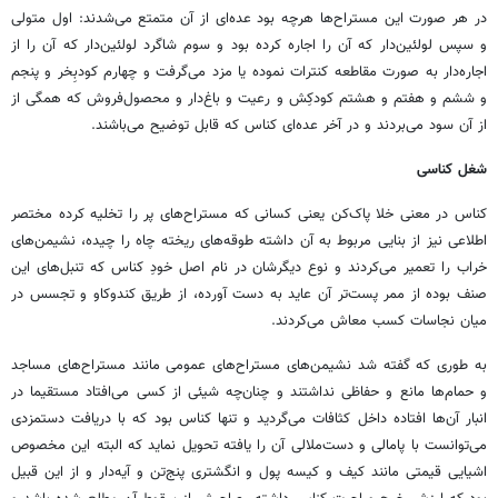
در هر صورت این مستراح‌ها هرچه بود عده‌ای از آن متمتع می‌شدند: اول متولی
و سپس لولئین‌دار که آن را اجاره کرده بود و سوم شاگرد لولئین‌دار که آن را از
اجاره‌دار به صورت مقاطعه کنترات نموده یا مزد می‌گرفت و چهارم کودبِخر و پنجم
و ششم و هفتم و هشتم کودکِش و رعیت و باغ‌دار و محصول‌فروش که همگی از
از آن سود می‌بردند و در آخر عده‌ای کناس که قابل توضیح می‌باشند.
شغل کناسی
کناس در معنی خلا پاک‌کن یعنی کسانی که مستراح‌های پر را تخلیه کرده مختصر
اطلاعی نیز از بنایی مربوط به آن داشته طوقه‌های ریخته چاه را چیده، نشیمن‌های
خراب را تعمیر می‌کردند و نوع دیگرشان در نام اصل خودِ کناس که تنبل‌های این
صنف بوده از ممر پست‌تر آن عاید به دست آورده، از طریق کندوکاو و تجسس در
میان نجاسات کسب معاش می‌کردند.
به طوری که گفته شد نشیمن‌های مستراح‌های عمومی مانند مستراح‌های مساجد
و حمام‌ها مانع و حفاظی نداشتند و چنان‌چه شیئی از کسی می‌افتاد مستقیما در
انبار آن‌ها افتاده داخل کثافات می‌گردید و تنها کناس بود که با دریافت دستمزدی
می‌توانست با پامالی و دست‌ملالی آن را یافته تحویل نماید که البته این مخصوص
اشیایی قیمتی مانند کیف و کیسه پول و انگشتری پنج‌تن و آیه‌دار و از این قبیل