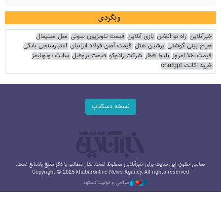
وبگردی
خبرآنلاین
راه نو آنلاین
بازی آنلاین
قیمت تلویزیون سونی
مبل مینیمال
جراح بینی گوشتی
پرشین هتل
قیمت آهن فولاد ایرانیان
اعتبارسنجی بانکی
قیمت طلا امروز
بلیط قطار
شرکت رادوکو
قیمت پروفیل
سایت یوتوتایمز
خرید اکانت chatgpt
نسخه دسکتاپ
تمامی حقوق این سایت برای خبرآنلاین محفوظ است. نقل مطالب با ذکر منبع بلامانع است.
Copyright © 2025 khabaronline News Agancy, All rights reserved
طراحی و تولید: نستوه