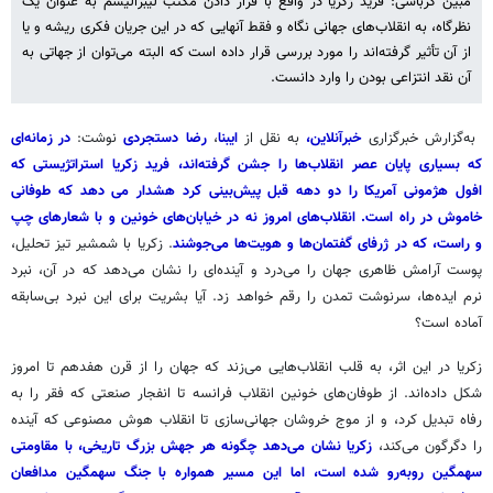
مبین کرباسی: فرید زکریا در واقع با قرار دادن مکتب لیبرالیسم به عنوان یک
نظرگاه، به انقلاب‌های جهانی نگاه و فقط آنهایی که در این جریان فکری ریشه و یا
از آن تأثیر گرفته‌اند را مورد بررسی قرار داده است که البته می‌توان از جهاتی به
آن نقد انتزاعی بودن را وارد دانست.
به‌گزارش خبرگزاری
خبرآنلاین،
به نقل از
ایبنا
،
رضا دستجردی
نوشت:
در زمانه‌ای
که بسیاری پایان عصر انقلاب‌ها را جشن گرفته‌اند، فرید زکریا استراتژیستی که
افول هژمونی آمریکا را دو دهه قبل پیش‌بینی کرد هشدار می دهد که طوفانی
خاموش در راه است. انقلاب‌های امروز نه در خیابان‌های خونین و با شعارهای چپ
و راست، که در ژرفای گفتمان‌ها و هویت‌ها می‌جوشند
. زکریا با شمشیر تیز تحلیل،
پوست آرامش ظاهری جهان را می‌درد و آینده‌ای را نشان می‌دهد که در آن، نبرد
نرم ایده‌ها، سرنوشت تمدن را رقم خواهد زد. آیا بشریت برای این نبرد بی‌سابقه
آماده است؟
زکریا در این اثر، به قلب انقلاب‌هایی می‌زند که جهان را از قرن هفدهم تا امروز
شکل داده‌اند. از طوفان‌های خونین انقلاب فرانسه تا انفجار صنعتی که فقر را به
رفاه تبدیل کرد، و از موج خروشان جهانی‌سازی تا انقلاب هوش مصنوعی که آینده
را دگرگون می‌کند،
زکریا نشان می‌دهد چگونه هر جهش بزرگ تاریخی، با مقاومتی
سهمگین روبه‌رو شده است، اما این مسیر همواره با جنگ سهمگین مدافعان