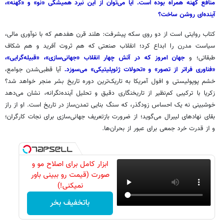
منافع کهنه همراه بوده است. آیا می‌توان از این نبرد همیشگی «نو» و «کهنه»،
آینده‌ای روشن ساخت؟
کتاب روایتی است از دو روی سکه پیشرفت: هلند قرن هفدهم که با نوآوری مالی،
سیاست مدرن را ابداع کرد؛ انقلاب صنعتی که هم ثروت آفرید و هم شکاف
طبقاتی؛ و
جهان امروز که در آتش چهار انقلاب «جهانی‌سازی»، «قبیله‌گرایی»،
«فناوری فراتر از تصور» و «تحولات ژئوپلیتیکی» می‌سوزد.
آیا قطبی‌شدن جوامع،
خشم پوپولیستی و افول آمریکا به تاریک‌ترین دوره تاریخ بشر منجر خواهد شد؟
زکریا با ترکیبی کم‌نظیر از تاریخنگاری دقیق و تحلیل آینده‌نگرانه، نشان می‌‎دهد
خوشبینی نه یک احساس زودگذر، که سنگ بنایی تمدن‌ساز در تاریخ است. او از راز
بقای نهادهای لیبرال می‌گوید؛ از ضرورت بازتعریف جهانی‌سازی برای نجات کارگران؛
و از قدرت خرد جمعی برای عبور از بحران‌ها.
ابزار کامل برای اصلاح مو و
صورت (قیمت رو ببینی باور
نمیکنی!)
باتخفیف بخر