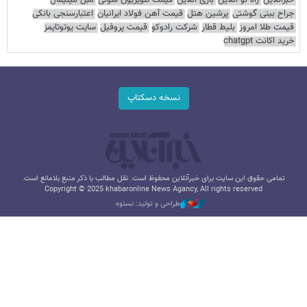
خبرآنلاین
راه نو آنلاین
بازی آنلاین
قیمت تلویزیون سونی
مبل مینیمال
جراح بینی گوشتی
پرشین هتل
قیمت آهن فولاد ایرانیان
اعتبارسنجی بانکی
قیمت طلا امروز
بلیط قطار
شرکت رادوکو
قیمت پروفیل
سایت یوتوتایمز
خرید اکانت chatgpt
نسخه دسکتاپ
تمامی حقوق این سایت برای خبرآنلاین محفوظ است. نقل مطالب با ذکر منبع بلامانع است.
Copyright © 2025 khabaronline News Agancy, All rights reserved
طراحی و تولید: نستوه