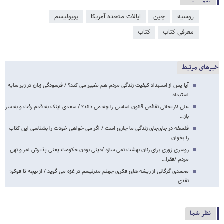
روسیه
چین
ایالات متحده آمریکا
پوپولیسم
معرفی کتاب
کتاب
خبرهای مرتبط
آیا پس از استبداد کیفیت زندگی مردم هم تغییر می کند؟ / فرسودگی زنان در زیر سایه
استبداد…
علی لاریجانی نقائص قانون اساسی را چه می داند؟ / سعدی اینک به قدم رفت و به سر
باز…
فلسفه در جای‌جای زندگی ما جاری است / اگر می خواهی خودت را بشناسی این کتاب
را بخوان…
روسری زوری برای زنان بهشت نمی سازد /دینی بودن حکومت یعنی پذیرش امر و نهی
مردم /فقرا…
محمدی گرگانی از ریشه های فکری جهنم مدرنیسم در غزه می گوید / از نیچه تا فوکو؛
نقدی…
نظر شما