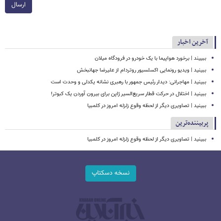
ارسال
آخرین اخبار
ببییند | برخورد هواپیما با یک خودرو در فرودگاه میلان
ببینید | ویدیو رونمایی اکسلسیور روتردام از علیرضا جهانبخش
ببینید | مهاجرانی: دیدار رئیس جمهور با رهبری نشانه یکدلی و وحدت است
ببینید | اختلال در حرکت قطار سریع‌السیر ژاپن برای بیرون آوردن یک کبوتر!
ببینید | تصاویری دیگر از لحظه وقوع زلزله امروز در کلمبیا
پربیننده‌ترین
ببینید | تصاویری دیگر از لحظه وقوع زلزله امروز در کلمبیا
نسخه دسکتاپ