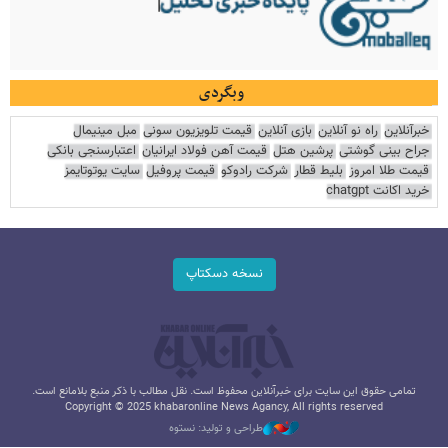
وبگردی
خبرآنلاین
راه نو آنلاین
بازی آنلاین
قیمت تلویزیون سونی
مبل مینیمال
جراح بینی گوشتی
پرشین هتل
قیمت آهن فولاد ایرانیان
اعتبارسنجی بانکی
قیمت طلا امروز
بلیط قطار
شرکت رادوکو
قیمت پروفیل
سایت یوتوتایمز
خرید اکانت chatgpt
نسخه دسکتاپ
تمامی حقوق این سایت برای خبرآنلاین محفوظ است. نقل مطالب با ذکر منبع بلامانع است.
Copyright © 2025 khabaronline News Agancy, All rights reserved
طراحی و تولید: نستوه