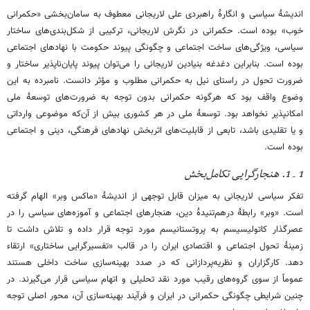
اندیشۀ سیاسی و انگارۀ راهبردی علی لاریجانی معطوف به سامان‌بخشی «حکمرانی
خوب» بوده است. حکمرانی در نگرش لاریجانی، ترکیبی از شکل‌بندی‌های ساختار
سیاسی، ویژگی‌های ساخت اجتماعی و چگونگی پیوند حکومت با نهادهای اجتماعی
بوده است. بنابراین دغدغه بنیادین لاریجانی را می‌توان پیوند پایان‌ناپذیر ساختار و
ضرورت تحول در راستای نیل به حکمرانی مطلوب و مؤثر دانست. نامبرده به این
وضوع واقف بود که هرگونه حکمرانی بدون توجه به ضرورت‌های توسعۀ ملی
امکانپذیر نخواهد بود. توسعۀ ملی در هر کشوری بیش از آن‌که موضوعی وارداتی
و یا تقلیدی باشد، تابعی از قابلیت‌های اثربخش نهادهای فرهنگی، دینی و اجتماعی
بوده است.
1۔1. هنجارگرایی تکامل‌بخش
تفکر سیاسی لاریجانی به میزان قابل توجهی از اندیشۀ «ماکس وبر» الهام گرفته
است. «وبر» رابطۀ درهم‌تنیدۀ دین، هنجارهای اجتماعی و آموزه‌های سیاسی را در
عصرگذار کاتولیسیسم به پروتستانیسم مورد توجه قرار داده و تلاش داشت تا
زمینۀ تحول اجتماعی و اقتصادی ایران را در قالب «تفسیرگرایی ساختاری» ارتقاء
دهد. کارگزاران و نظریه‌پردازانی که در صدد بهینه‌سازی ساخت داخلی هستند
عموماً از سوی گروه‌های رقیب مورد نقد تحلیلی و اتهام سیاسی قرار می‌گیرند. در
چنین شرایطی چگونگی حکمرانی در ایران و فرآیند بهینه‌سازی آن، محور اصلی توجه