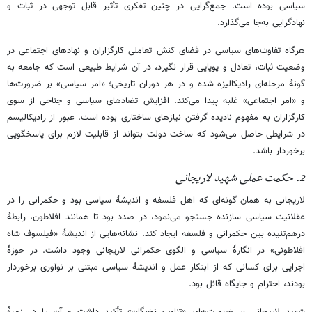
سیاسی بوده است. جمع‌گرایی در چنین تفکری تأثیر قابل توجهی در ثبات و
نهادگرایی به‌جا می‌گذارد.
هرگاه تفاوت‌های سیاسی در فضای کنش تعاملی کارگزاران و نهادهای اجتماعی در
وضعیت ثبات، تعادل و پویایی قرار نگیرد، در آن شرایط طبیعی است که جامعه به
گونۀ مرحله‌ای رادیکالیزه شده و در هر دوران تاریخی؛ «امر سیاسی» بر ضرورت‌ها
و «امر اجتماعی» غلبه پیدا می‌کند. افزایش تضادهای سیاسی و جناحی از سوی
کارگزاران به مفهوم نادیده گرفتن نیازهای ساختاری بوده است. عبور از رادیکالیسم
در شرایطی حاصل می‌شود که ساخت دولت بتواند از قابلیت لازم برای پاسخگویی
برخوردار باشد.
2. حکمت عملی شهید لاریجانی
لاریجانی به همان گونه‌ای که اهل فلسفه و اندیشۀ سیاسی بود و حکمرانی را در
عقلانیت سیاسی سازنده جستجو می‌نمود، در صدد بود تا همانند افلاطون، رابطۀ
درهم‌تنیده بین حکمرانی و فلسفه ایجاد کند. نشانه‌هایی از اندیشۀ «فیلسوف شاه
افلاطونی» در انگارۀ سیاسی و الگوی حکمرانی لاریجانی وجود داشت. در حوزۀ
اجرایی برای کسانی که از ابتکار عمل و اندیشۀ سیاسی مبتنی بر نوآوری برخوردار
بودند، احترام و جایگاه قائل بود.
شهید لاریجانی بر ضرورت‌های «تناوب نخبگان» تأکید داشت و آن را در زمرۀ