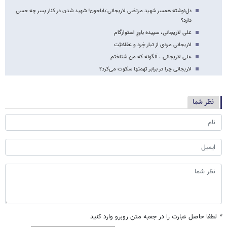
دل‌نوشته‌ همسر شهید مرتضی لاریجانی:باباجون! شهید شدن در کنار پسر چه حسی
دارد؟
علی لاریجانی، سپیده باورِ استوارگام
لاریجانی مردی از تبار خِرد و عقلانیّت
علی لاریجانی ، آنگونه که من شناختم
لاریجانی چرا در برابر تهمتها سکوت می‌کرد؟
نظر شما
*
لطفا حاصل عبارت را در جعبه متن روبرو وارد کنید