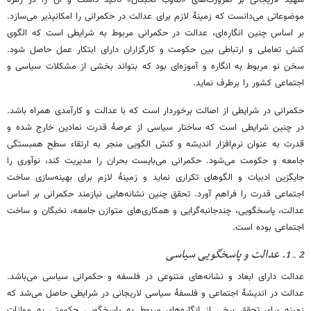
موضوعاتی می‌دانست که زمینۀ لازم برای عدالت در حکمرانی را امکانپذیر می‌سازد.
بر اساس چنین انگاره‌ای، عدالت در حکمرانی مربوط به شرایطی است که الگوی
کنش تعاملی و ارتباطی بین حکومت و کارگزاران دارای ابتکار عمل حاصل شود.
سخن نو مربوط به انگاره و آموزه‌ای بود که بتواند بخشی از مشکلات سیاسی و
اجتماعی کشور را برطرف نماید.
حکمرانی در شرایطی از اصالت برخوردار است که با عدالت و کارآمدی همراه باشد.
در چنین شرایطی است که ساختار سیاسی از عرصۀ قدرت نمادین خارج شده و
قدرت به عنوان نرم‌افزار اندیشه و کنش الگویی منجر به ارتقاء سطح همبستگی
جامعه و حکومت می‌شود. حکمرانی می‌بایست بحران را مدیریت کند، نوآوری را
جایگزین ادبیات و الگوهای تکراری نماید و زمینۀ لازم برای بهینه‌سازی ساخت
اجتماعی قدرت را فراهم آورد. تحقق چنین نشانه‌هایی نیازمند حکمرانی بر اساس
عدالت، پاسخگویی، چندجانبه‌گرایی و همکاری‌های متوازن جامعه، نخبگان و ساخت
اجتماعی بوده است.
2۔1. عدالت و پاسخگویی سیاسی
عدالت دارای ابعاد و نشانه‌های متنوعی در فلسفه و حکمرانی سیاسی می‌باشد.
عدالت در اندیشۀ اجتماعی و فلسفۀ سیاسی لاریجانی در شرایطی حاصل می‌شد که
زمینه برای تحقق برخی از انگاره‌های مربوط به پاسخگویی حکومتی به موازات