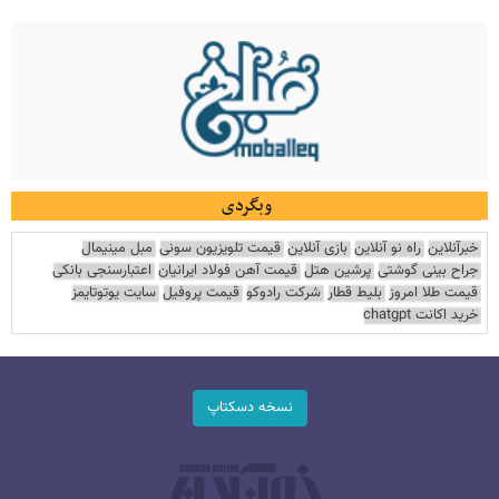
وبگردی
خبرآنلاین
راه نو آنلاین
بازی آنلاین
قیمت تلویزیون سونی
مبل مینیمال
جراح بینی گوشتی
پرشین هتل
قیمت آهن فولاد ایرانیان
اعتبارسنجی بانکی
قیمت طلا امروز
بلیط قطار
شرکت رادوکو
قیمت پروفیل
سایت یوتوتایمز
خرید اکانت chatgpt
نسخه دسکتاپ