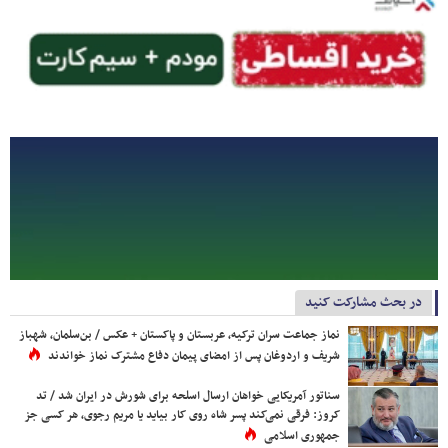
در بحث مشارکت کنید
نماز جماعت سران ترکیه، عربستان و پاکستان + عکس / بن‌سلمان، شهباز
شریف و اردوغان پس از امضای پیمان دفاع مشترک نماز خواندند
سناتور آمریکایی خواهان ارسال اسلحه برای شورش در ایران شد / تد
کروز: فرقی نمی‌کند پسر شاه روی کار بیاید یا مریم رجوی، هر کسی جز
جمهوری اسلامی