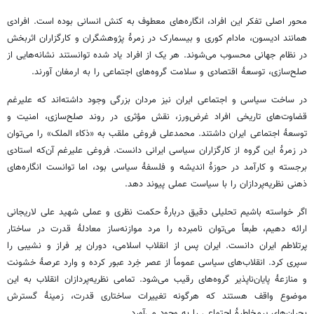
محور اصلی تفکر این افراد، انگاره‌های معطوف به کنش انسانی بوده است. افرادی
همانند ادیسون، مادام کوری و بیسمارک در زمرۀ پژوهشگران و کارگزاران اثربخش
در نظام جهانی محسوب می‌شوند. هر یک از افراد یاد شده توانستند نشانه‌هایی از
صلح‌سازی، توسعۀ اقتصادی و سلامت گروه‌های اجتماعی را به ارمغان آورند.
در ساخت سیاسی و اجتماعی ایران نیز مردان بزرگی وجود داشته‌اند که علیرغم
قضاوت‌های تاریخی افراد غرض‌ورز، نقش مؤثری در روند صلح‌سازی، امنیت و
توسعۀ اجتماعی ایران داشتند. محمدعلی فروغی ملقب به «ذکاء الملک» را می‌توان
در زمرۀ این گروه از کارگزاران سیاسی ایرانی دانست. فروغی علیرغم آن‌که استادی
برجسته و کارآمد در حوزۀ اندیشه و فلسفۀ سیاسی بود، اما توانست انگاره‌های
ذهنی نظریه‌پردازان را با سیاست عملی پیوند دهد.
اگر خواسته باشیم تحلیلی دقیق دربارۀ حکمت نظری و عملی شهید علی لاریجانی
ارائه دهیم، طبعاً می‌توان نامبرده را مرد موازنه‌ساز معادلۀ قدرت در ساختار
پرتلاطم ایران دانست. ایران پس از انقلاب اسلامی، دوران پر فراز و نشیبی را
سپری کرد. انقلاب‌های سیاسی عموماً از عصر خِرد عبور کرده و وارد عرصۀ خشونت
و منازعۀ پایان‌ناپذیر گروه‌های رقیب می‌شود. تمامی نظریه‌پردازان انقلاب به این
موضوع واقف هستند که هرگونه تغییرات ساختاری قدرت، زمینۀ گسترش
بحران‌های پرمخاطرۀ اجتماعی را به وجود می‌آورد.