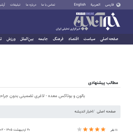
فارسی
العربية
English
تماس با ما
درباره ما
تبلیغات
آرشی
صفحه اصلی
سیاست
اقتصاد
فرهنگ
جامعه
بین‌الملل
ورزش
تا
مطالب پیشنهادی
بالون و بوتاکس معده - لاغری تضمینی بدون جراح
صفحه اصلی
اخبار اندیشه
۲۰ اردیبهشت ۱۴۰۵ - ۱۴:۰۲
۱۱ نفر