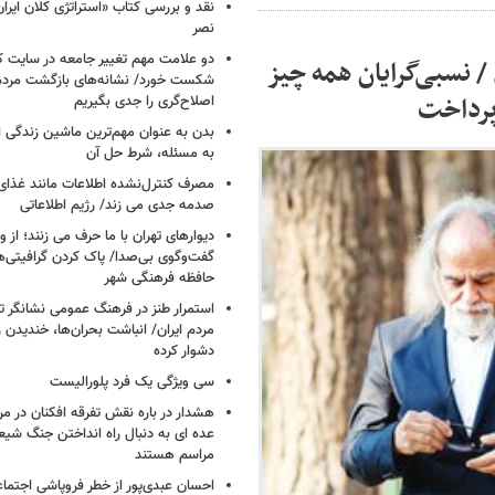
نقد و بررسی کتاب «استراتژی کلان ایرا
نصر
دو علامت مهم تغییر جامعه در سایت کارز
/ نسبی‌گرایان همه چیز
شکست خورد/ نشانه‌های بازگشت مردم 
 پرداخت
اصلاح‌گری را جدی بگیریم
بدن به عنوان مهم‌ترین ماشین زندگی 
به مسئله، شرط حل آن
مصرف کنترل‌نشده اطلاعات مانند غذای 
صدمه جدی می زند/ رژیم اطلاعاتی
دیوارهای تهران با ما حرف می زنند؛ از و
گفت‌وگوی بی‌صدا/ پاک کردن گرافیتی‌
حافظه فرهنگی شهر
استمرار طنز در فرهنگ عمومی نشانگر ت
مردم ایران/ انباشت بحران‌ها، خندیدن ر
دشوار کرده
سی ویژگی یک فرد پلورالیست
هشدار در باره نقش تفرقه افکنان در مر
عده ای به دنبال راه انداختن جنگ شیع
مراسم هستند
احسان عبدی‌پور از خطر فروپاشی اجتماع