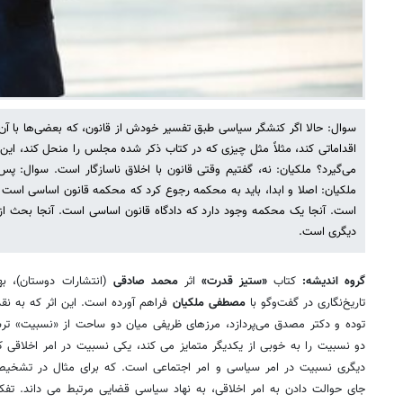
سوال: حالا اگر کنشگر سیاسی طبق تفسیر خودش از قانون، که بعضی‌ها با آن
اقداماتی ‌کند، مثلاً مثل چیزی که در کتاب ذکر شده مجلس را منحل کند، این
می‌گیرد؟ ملکیان: نه، گفتیم وقتی قانون با اخلاق ناسازگار است. سوال: پ
ملکیان: اصلا و ابدا، باید به محکمه رجوع کرد که محکمه قانون اساسی است ت
است. آنجا یک محکمه وجود دارد که دادگاه قانون اساسی است. آنجا بحث از 
دیگری است.
گروه اندیشه:
کتاب
«ستیز قدرت»
اثر
محمد صادقی
(انتشارات دوستان)، بها
تاریخ‌نگاری در گفت‌وگو با
مصطفی ملکیان
فراهم آورده است. این اثر که به نقد
توده و دکتر مصدق می‌پردازد، مرزهای ظریفی میان دو ساحت از «نسبیت» ترس
دو نسبیت را به خوبی از یکدیگر متمایز می کند، یکی نسبیت در امر اخلاقی 
دیگری نسبیت در امر سیاسی و امر اجتماعی است. که برای مثال در تشخیص 
جای حوالت دادن به امر اخلاقی، به نهاد سیاسی قضایی مرتبط می داند. تفکی