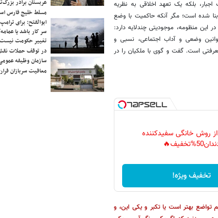
عربستان برادر بزرگ‌
 اجبار، بلکه یک تعهد اخلاقی به نظریه
مسلط خلیج فارس ا
بنا شده است؛ مگر آنکه حاکمیت با وضع
ابوالفتح: برای ترامپ
در این منظومه، موجودیتی چندلایه دارد:
سر کار باشد یا عمامه/
وانین وضعی و آداب اجتماعی، نسبی و
تغییر حکومت نیست/ 
فتی است. گفت و گوی با ملکیان را در
در توقف حملات نقش
سازمان وظیفه عمومی 
معافیت سربازان فراری
 از روش خانگی سفیدکننده
دان50%تخفیف🔥
تخفیف ویژه!
م تواضع بهتر است یا تکبر و یکی این، و