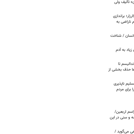
ن» تألیف ولی
ار؛ براندازی
ناراضی به
انسان / شناخت
زیاد به آدم
ندالیسم تا
ها حذف بخشی از
سلیم ناپذیری
ا برای مردم
اسم اربعین/
ه و سنی در این
ی می‌گوید /