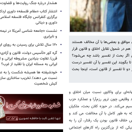
هشدار درباره جنگ روایت‌ها و قضاوت‌ه
انتشار کتاب «مقام فلسفه» داوری اردکان
برگزاری کنفرانس جایگاه فلسفه اسلامی با
داوری و دینانی
نشست «جامعه شناسی آمریکا در نیمه 
و نابرابری
 موافق و بعضی‌ها با آن مخالف هستند
۱۲۰ سال تلاش برای رسیدن به رویای ایرانی
 هم در شمول تقابل اخلاق و قانون قرار
گره کور «تأسیس دولت، قانون و آزادی
س اگر بحث از تفسیر باشد چه می‌شود؟
قرن/ تفاوت بنیادین مشروطه ایرانی و ا
ا بگویند این تفسیر یا آن تفسیر درست
ایرانی به مسئله ایران یا تقلید از غرب؟
دو تا تفسیر از قانون است، اینجا بحث
خودشیفته ها همیشه شکست را به عوا
نسبت می دهند/ تخریب ساختاری سازمان
کیش شخصیت
نه‌ای برای واکاوی نسبت میان اخلاق و
 وقایعی چون ترور رزم‌آرا و عملکرد حزب
یم می‌کند. در حوزه کلان بحث، ملکیان
که به طور کامل با آن مخالفت می کند و
خلاف قانون بودن یک رفتار، آن را به
کی که از بزرگترین راه کارهای اجتماعی