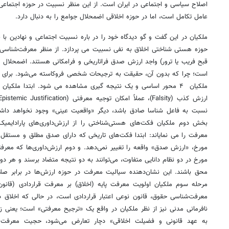
اصلاح سیاسی و اجتماعی در ایران است. از این منظر نسبیت در حوزه اجتماع
عامل تکامل است، اما در حوزه اخلاقی اضمحلال جوامع را به دنبال دارد.
ملکیان در این گفت و گو دیدگاه خود را در باره نسبیت اجتماعی و نهادین با ن
حوزه هستی شناختی اخلاق به نفی نسبیت می پردازد. از منظر معرفت‌شناسی، ا
قبح فریب یا ترور) واجد ارزش صدق فراتاریخی و فرامکانی هستند. اضمحلال
است؛ چرا که بدون آن، حقیقت به ترجیحات شخصی فروکاسته می‌شود. برای ت
ملکیان ۴ محور اساسی و یک نتیجه گیری مشاهده می شود. ابتدا ملکیان
نسبت به فاعل شناسا صادق باشد، دیگر «واقعیت عینی» وجود نخواهد داشت 
بخش دوم ملکیان فکت‌های هستی‌شناختی را از ارزش‌داوری‌های پارادایمیک 
معرفت را می نمایاند: ابتدا فکت‌های تاریخی که دارای صدق مطلق و مستقل ا
مورخ، «ارزش صدق» واقعه را تغییر نمی‌دهد. و دوم ارزش‌داوری‌ها که معرفت
مورخ در دو نظام دانایی متفاوت، می‌توانند به دو نتیجه متضاد برسند و هر دو
محق باشند. این نشان‌دهنده سیالیت معرفت در حوزه ارزش‌ها در برابر ص
مرحله سوم ملکیان اولویت معرفت پایه (اخلاق) بر معرفت قراردادی (قانون
معرفت‌شناسی حقوق، قانون نوعی اعتبار قراردادی است، در حالی که اخلاق 
نافرمانی مدنی نیز از نظر ملکیان در واقع یک «ترجیح معرفتی» است؛ یعنی ز
به عهد قانونی و فضیلت اخلاقی» دچار تعارض می‌شود، حجیت معرفت اخ