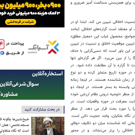
ی، برای همزیستی مسالمت آمیز ضروری و
سبیت اخلاقی تبیین می کند. ابتدا او در
و معتقد است گزاره‌های اخلاقی (مانند
 جوامع، محصول غیاب این «معیار مطلق»
بیین موقعیت اخلاق و نسبیت در تبیین
 بر این باور است که نسبی‌گرایی با حذف
ارزش کذب (Falsity)، عملاً امکان توجیه معرفتی (Epistemic Justification) را از بین می‌برد. اگر هر گزاره‌ای تنها
تا گزاره با آن مطابقت داده شود. در
در حوزه تاریخ متمایز کرده و دو نوع
ز زمان شناسنده هستند. در اینجا زمانه
ی وابسته به بستر هستند. در اینجا، دو
 از منظر «توجیه درونی نظام ارزشی خود»
لابت معرفت در حوزه واقعیات است. در
) را مورد بحث قرار می دهد. از منظر
در بحث مشارکت کنید
در نگاه ملکیان، واجد حجیت ذاتی است.
شیخ‌نشین‌ها چگونه فک
مانی که شناسنده میان دو تکلیف «وفای
مسجدجامعی: عمان تن
لاقی را برتر می‌نشاند. و در محور
است که نگاه متفاوتی 