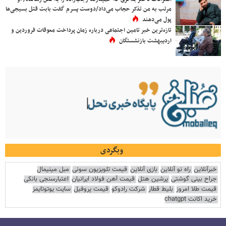
مرتب به من تذکر حجاب می‌داد/دوست پسرم گفت بابت قتل بسیجی‌ها
پول می‌دهند
تازه‌ترین خبر تامین اجتماعی درباره زمان پرداخت معوقات فروردین و
اردیبهشت بازنشستگان
وبگردی
خبرآنلاین
راه نو آنلاین
بازی آنلاین
قیمت تلویزیون سونی
مبل مینیمال
جراح بینی گوشتی
پرشین هتل
قیمت آهن فولاد ایرانیان
اعتبارسنجی بانکی
قیمت طلا امروز
بلیط قطار
شرکت رادوکو
قیمت پروفیل
سایت یوتوتایمز
خرید اکانت chatgpt