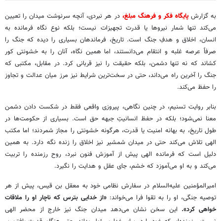
به گزارش
پایگاه فکر و فرهنگ مبلغ،
در هر نبردی، آنچه سرنوشت میدان را تعیین
می‌کند تنها شمار نیروها یا قدرت تجهیزات نیست؛ بلکه نوع نگاه فرمانده به
انسان، اخلاق و هدفِ جنگ است. تاریخ، فرماندهان بسیاری را دیده که جنگ را
صرفاً عرصه غلبه و انتقام می‌دانستند، اما همین نگاه، آنان را به خشونتی کور
کشاند که نه تنها دشمن، بلکه حقیقت را نیز قربانی کرد. در مقابل، مکتبی که
جنگ را آخرین راه می‌داند، حتی در سخت‌ترین شرایط نیز مرز میان عدالت و تجاوز
را حفظ می‌کند.
بنابر روایت تسنیم، در چنین نگاهی، پیروزی واقعی فقط در شکست دادن دشمن
معنا نمی‌شود؛ بلکه در حفظ انسانیتِ جبهه حق است. بسیاری از حکومت‌ها در
طول تاریخ، به بهانه امنیت یا قدرت، هرگونه خشونتی را مجاز شمردند؛ اما مکتب
الهی تلاش می‌کند حتی در میدان شمشیر نیز اخلاق را زنده نگه دارد. به همین
دلیل است که فرمانده الهی پیش از آموزش فنون نبرد، روح رزمنده را تربیت
می‌کند و به او می‌آموزد که خشم، جای عقل و هدایت را نگیرد.
امیرالمؤمنین علیه‌السلام در سفارش نظامی خود به معقل بن قیس، پیش از هر
توصیه جنگی، او را به تقوا فرا می‌خواند:
«از خدایی بترس که ناچار او را ملاقات
خواهی کرد».
این سخن نشان می‌دهد میدان جنگ نیز خارج از محضر الهی