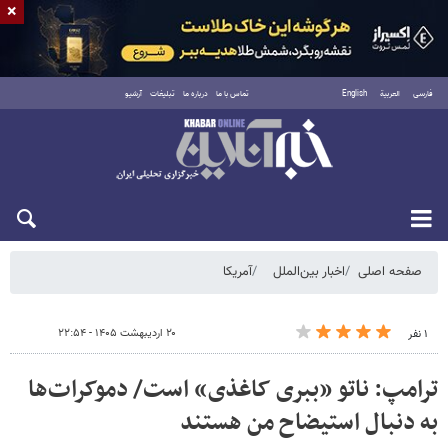
×
فارسی
العربية
English
تماس با ما
درباره ما
تبلیغات
آرشیو
جمعه ۱۶ مرداد ۱۴۰۵
صفحه اصلی
اخبار بین‌الملل
آمریکا
۲۰ اردیبهشت ۱۴۰۵ - ۲۲:۵۴
۱ نفر
ترامپ: ناتو «ببری کاغذی» است/ دموکرات‌ها
به دنبال استیضاح من هستند