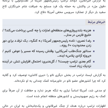
به گزارش خبرآنلاین، دونالد ترامپ رئیس‌جمهور آمریکا در گفت‌وگویی با برنامه
«فول مژر» در واکنش به حمله یک فرد مسلح به ضیافت شام خبرنگاران کاخ
سفید بار دیگر از عملکرد سرویس مخفی آمریکا دفاع کرد.
خبرهای مرتبط
هزینه بلندپروازی‌های منطقه‌ای امارات را چه کسی پرداخت می‌کند؟ /
خلیج فارس در مدار…
رضا نصری: نامه رئیس‌جمهور آمریکا به کنگره، یک ترفند برای دور
زدن محدودیت ۶۰ روزه…
سناتور جنگ‌طلب آمریکایی: وقتش رسیده که مسیر را عوض کنیم /
«پروژه آزادی پلاس» ایده…
گام بعدی ترامپ چیست؟ / گل‌عنبری: احتمال افزایش تنش در آینده
نزدیک زیاد است
به گزارش ایسنا، ترامپ در بخش دیگری ناتو را «ببری کاغذی» توصیف کرد و گلایه
کرد که چرا کشورهای عضو ناتو در خاورمیانه کمک چندانی به او نکرده‌اند.
او مدعی شد، آمریکا اساساً نیازی به تنگه هرمز ندارد و حفاظت از آن صرفاً برای
کمک به رژیم صهیونیستی و کشورهای منطقه انجام شده است.
اظهارات ترامپ درباره هدف از جنگ غیرقانونی و یک‌جانبه‌اش به ایران در حالی