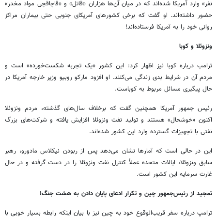
نفر» وارد آمریکا شده‌اند که در میان آن‌ها هزاران «قاتل» و «قاچاقچی مواد مخدر»
حضور داشته‌اند. او گفت که برخی کشورهای آمریکای جنوبی حتی بیماران مراکز
روانی خود را به آمریکا فرستاده‌اند!
ونزوئلا و کوبا
ترامپ درباره کوبا نیز اظهار کرد: این کشور «یک تجربه شکست‌خورده» است و
مردم آن در شرایط بدی زندگی می‌کنند. او افزود مارکو روبیو وزیر خارجه آمریکا در
حال پیگیری مسائل مربوط به کوباست.
رئیس جمهور آمریکا همچنین گفت که برخلاف سال‌های گذشته، مردم ونزوئلا
اکنون «خوشحال» هستند و تولید نفت ونزوئلا افزایش یافته و شرکت‌های بزرگ
نفتی با تجهیزات گسترده وارد این کشور شده‌اند.
این در حالی است که آمارها نشان می‌دهد پس از ربودن نیکلاس مادورو، رهبر
سابق ونزوئلا، ایالات متحده عملاً کنترل نفت ونزوئلا را در دست گرفته و در حال
غارت سرمایه این کشور است.
تمجید از رئیس‌جمهور چین و تکرار ادعای پایان دادن به هشت جنگ!
ترامپ درباره سفر قریب‌الوقوع خود به چین نیز با بیان اینکه رابطه بسیار خوبی با