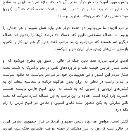
رئیس‌جمهور آمریکا یک بار دیگر مدعی آن شد که اجازه نمی‌دهد ایران به سلاح
هسته‌ای دست پیدا کند و در ادعایی واهی و اثبات نشده گفت که آنها (ایران)
موشک‌هایی دارند که می‌توانند به اروپا برسند!
ترامپ افزود: ما می‌توانیم دو هفته دیگر هم وارد عمل شویم و هر هدفی را
بزنیم. ما اهداف مشخصی داریم که احتمالاً ۷۰ درصد آن‌ها را زده‌ایم اما اهداف
دیگری هم هستند که می‌توانیم بزنیم. ترامپ گفت حتی اگر هم این کار را نکنیم،
بازسازی سال‌های زیادی برای ایران طول می‌کشد.
ادعای ترامپ درباره عدم پایان جنگ در حالی از سوی وی مطرح می‌شود که او
تحت فشار افزایش قیمت نفت و فراورده‌های نفتی در دنیا و آمریکا به شدت تحت
فشار مردم این کشور و نیز هم‌پیمانان خود در سراسر دنیاست. به علاوه سیاست
و اقدام ترامپ در تجاوز به ایران بدون هرگونه برنامه و محاسبه تبعات آن به
کشورهای اروپایی و آسیایی که به شدت به انرژی خلیج فارس وابسته هستند
خسارت وارد کرده است. علاوه بر این ترامپ به این مساله اشاره نمی‌کند که تحت
تاثیر سفرش به پکن مجبور است فضای امنیتی و نظامی در خلیج فارس را آرام
نگه دارد.
گفتی است، مواضع هر روزه رئیس جمهوری آمریکا در قبال جمهوری اسلامی ایران
در حالی است که وی به علل مختلف از جمله عواقب اقتصادی جنگ علیه تهران،