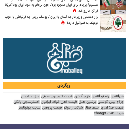
هستیم/ برجام برای ایران معجزه بود/ چون برجام به سود ایران بود آمریکا
از آن خارج شد
راز دشمنی وزیرخارجه لبنان با ایران / یوسف رجی چه ارتباطی با حزب
نزدیک به اسرائیل دارد؟
وبگردی
خبرآنلاین
راه نو آنلاین
بازی آنلاین
قیمت تلویزیون سونی
مبل مینیمال
جراح بینی گوشتی
پرشین هتل
قیمت آهن فولاد ایرانیان
اعتبارسنجی بانکی
قیمت طلا امروز
بلیط قطار
شرکت رادوکو
قیمت پروفیل
سایت یوتوتایمز
خرید اکانت chatgpt