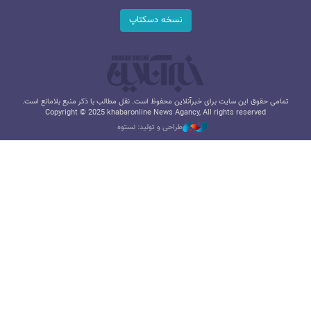
نسخه دسکتاپ
تمامی حقوق این سایت برای خبرآنلاین محفوظ است. نقل مطالب با ذکر منبع بلامانع است.
Copyright © 2025 khabaronline News Agancy, All rights reserved
طراحی و تولید: نستوه