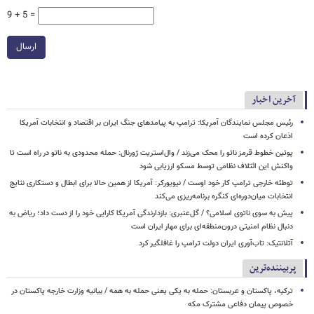
9 + 5 =
ارسال
آخرین اخبار
رئیس مجلس نمایندگان آمریکا: ترامپ به پیامدهای جنگ ایران بر اقتصاد و انتخابات آمریکا
اذعان کرده است
پوتین خطوط قرمز ناتو را محک می‌زند / وال‌استریت ژورنال: حمله محدودی به ناتو در راه است تا
واکنش این ائتلاف نظامی توسط مسکو ارزیابی شود
توطئه خارجی ترامپ کار خود اوست / نیویورکر: آمریکا از همین حالا برای ابطال و دستکاری نتایج
انتخابات میان‌دوره‌ای کنگره برنامه‌ریزی می‌کند
پیش به سوی ناتوی اسلامی؟ / گل‌عنبری: بازدارندگی آمریکا کارایی خود را از دست داد؛ ریاض به
دنبال نظام امنیتی درون‌منطقه‌ای برای مهار ایران است
آتلانتیک: تاب‌آوری ایران دولت ترامپ را غافلگیر کرد
پربیننده‌ترین
ترکیه، پاکستان و عربستان: حمله به یکی یعنی حمله به همه / بیانیه وزارت خارجه پاکستان در
خصوص پیمان دفاعی مشترک مکه