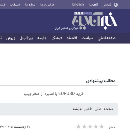
فارسی
العربية
English
تماس با ما
درباره ما
تبلیغات
آرشی
صفحه اصلی
سیاست
اقتصاد
فرهنگ
جامعه
بین‌الملل
ورزش
تا
مطالب پیشنهادی
ترید EURUSD با اسپرد از صفر پیپ
صفحه اصلی
اخبار اندیشه
۲۱ اردیبهشت ۱۴۰۵ - ۱۸:۳۹
۰ نفر