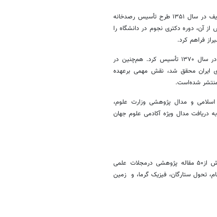
وی پس از مدتی به ایران بازگشت و علاوه بر تدریس در دانشگاه صنعتی شریف در سال ۱۳۵۱ طرح تأسیس رصدخانه
 داد. این رصدخانه در سال ۱۳۵۶ افتتاح شد. پس از آن، دوره دکتری نجوم در دانشگاه را
راز فراهم کرد.
ثبوتی با پی‌گیری‌های فراوان، مرکز تحصیلات تکمیلی در علوم پایه زنجان را در سال ۱۳۷۰ تأسیس کرد. هم‌چنین در
ند اخترشناس حرفه‌ای ایران محقق شد، نقش مهمی برعهده
اسلامی و مدال پژوهشی وزارت علوم،
ی مستمر علمی به دریافت مدال ویژه آکادمی علوم جهان
در ایران نیز در معرفی استاد ثبوتی به بیش از۵۰ مقاله پژوهشی درمجلات علمی
ام، تحول ستارگان، فیزیک گرما، و زمین