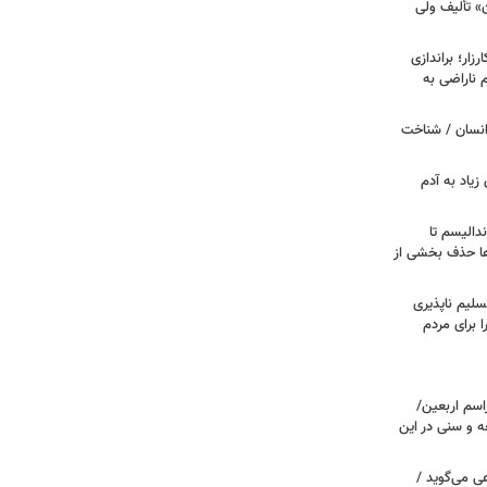
ن» تألیف ولی
ار؛ براندازی
ناراضی به
انسان / شناخت
زیاد به آدم
ندالیسم تا
ها حذف بخشی از
سلیم ناپذیری
ا برای مردم
اسم اربعین/
ه و سنی در این
ی می‌گوید /