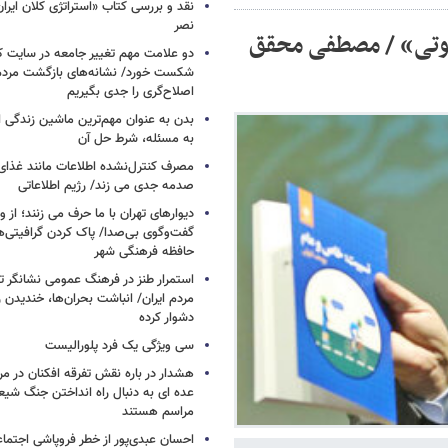
نقد و بررسی کتاب «استراتژی کلان ایرا
نصر
بوتی» / مصطفی محقق
دو علامت مهم تغییر جامعه در سایت کارز
شکست خورد/ نشانه‌های بازگشت مردم 
اصلاح‌گری را جدی بگیریم
بدن به عنوان مهم‌ترین ماشین زندگی 
به مسئله، شرط حل آن
مصرف کنترل‌نشده اطلاعات مانند غذای 
صدمه جدی می زند/ رژیم اطلاعاتی
دیوارهای تهران با ما حرف می زنند؛ از و
گفت‌وگوی بی‌صدا/ پاک کردن گرافیتی‌
حافظه فرهنگی شهر
استمرار طنز در فرهنگ عمومی نشانگر ت
مردم ایران/ انباشت بحران‌ها، خندیدن ر
دشوار کرده
سی ویژگی یک فرد پلورالیست
هشدار در باره نقش تفرقه افکنان در مر
عده ای به دنبال راه انداختن جنگ شیع
مراسم هستند
احسان عبدی‌پور از خطر فروپاشی اجتماع