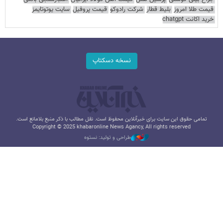
قیمت طلا امروز
بلیط قطار
شرکت رادوکو
قیمت پروفیل
سایت یوتوتایمز
خرید اکانت chatgpt
نسخه دسکتاپ
تمامی حقوق این سایت برای خبرآنلاین محفوظ است. نقل مطالب با ذکر منبع بلامانع است.
Copyright © 2025 khabaronline News Agancy, All rights reserved
طراحی و تولید: نستوه