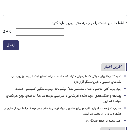
*
لطفا حاصل عبارت را در جعبه متن روبرو وارد کنید
2 + 0 =
ارسال
آخرین اخبار
نمره ۱۴ از ۲۰ برای دولتی که با بحران متولد شد/ امام: سیاست‌های اجتماعی هنوز زیر سایه
نگاه‌های امنیتی و غیرپاسخگو قرار دارد
چهارچوب کلی تفاهم با عمان مشخص شد/ توضیحات مهم سخنگوی کمیسیون امنیت
پهپادها و جنگنده‌های منهدم‌شده آمریکایی و اسرائیلی توسط سامانۀ پدافندی نوین هوافضای
سپاه + تصاویر
خطیب نماز جمعه تهران: افرادی برای حضور با پوشش‌های ناهنجار در عرصه اجتماعی، از خارج از
کشور دلار و ارز دریافت می‌کنند
رهبر شهید در جمع خبرنگاران!