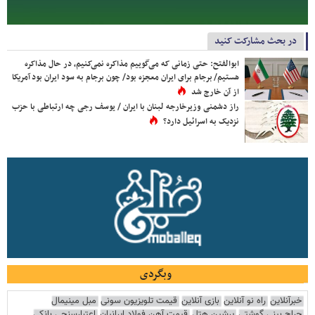
در بحث مشارکت کنید
ابوالفتح: حتی زمانی که می‌گوییم مذاکره نمی‌کنیم، در حال مذاکره
هستیم/ برجام برای ایران معجزه بود/ چون برجام به سود ایران بود آمریکا
از آن خارج شد
راز دشمنی وزیرخارجه لبنان با ایران / یوسف رجی چه ارتباطی با حزب
نزدیک به اسرائیل دارد؟
وبگردی
خبرآنلاین
راه نو آنلاین
بازی آنلاین
قیمت تلویزیون سونی
مبل مینیمال
جراح بینی گوشتی
پرشین هتل
قیمت آهن فولاد ایرانیان
اعتبارسنجی بانکی