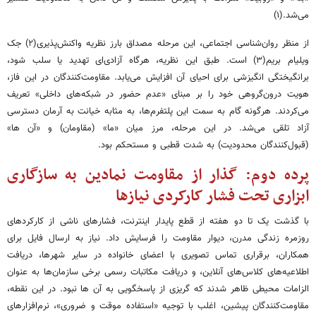
می‌شد.(۱)
از منظر روان‌شناسی اجتماعی، این مرحله مصداق بارز نظریه واکنش‌پذیری(۲) جک
ویلیام بریم(۳) است. طبق این نظریه، هرگاه آزادی‌ای تهدید یا سلب شود،
برانگیختگی انگیزشی برای احیای آن افزایش می‌یابد. مقاومت‌کنندگان در این فاز،
هویت درون‌گروهی خود را بر مبنای «عدم حضور در شبکه‌های داخلی» تعریف
می‌کردند. هرگونه گام به سمت این پلتفرم‌ها، به مثابه خیانت به آرمان دسترسی
آزاد تلقی می‌شد. در این مرحله، مرز میان «ما» (مقاومان) و «آن ها»
(قبول‌کنندگان محدودیت) به شدت قطبی و مستحکم بود.
پرده دوم: گذار از مقاومت نمادین به سازگاری
ابزاری تحت فشار کارکردی نیازها
با گذشت یک تا دو هفته از قطع پایدار اینترنت، فشارهای ناشی از کارکردهای
روزمره زندگی مدرن، دیوار مقاومت را فرسایش داد. نیاز به ارسال فایل برای
همکاران، برقراری تماس تصویری با اعضای خانواده در سایر شهرها، دریافت
اطلاعیه‌های کلاس‌های آنلاین، و دریافت مکاتبات رسمی برخی سازمان‌ها به عنوان
الزامات محیطی ظاهر شدند که گریزی از پاسخگویی به آن ها نبود. در این نقطه،
مقاومت‌کنندگان پیشین، اغلب با توجیه «استفاده موقت و ضروری»، نرم‌افزارهای