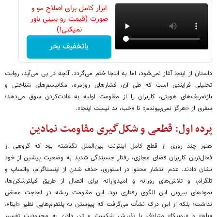
ابزار کامل برای اصلاح مو و
صورت (قیمت رو ببینی باور
نمیکنی!)
باتخفیف بخر
داستان از اینجا آغاز نمی‌شود، اما به اینجا ختم می‌گردد. آنچه در پی می‌آید، روایت
تحلیلی فرایندی است که طی آن، فشارهای روزمره، مکانیسم‌های شناختی و
بازتعریف‌های هویتی، کاربران را از مقاومت اولیه به عادت‌کردن سوق می‌دهد؛
سفری از «هرگز نمی‌پیوندم» تا «خب، بد نیست اینجا».
پرده اول: قطعی و شکل‌گیری مقاومت نمادین
هنوز چند روزی از قطع کامل اینترنت بین‌الملل نگذشته بود که گروهی از
فعال‌ترین کاربران فضای مجازی، رفتار چسبندگی شدید به وضعیت پیشین از خود
نشان دادند. عدم انتشار محتوا در استوری، حذف شدن از اینستاگرام، واتساپ و
تلگرام، و تلاش‌های روزانه و امیدوارانه برای اتصال از طریق فیلترشکن‌ها،
نمودهای بیرونی این الگوی رفتاری بود. این مقاومت ریشه در لجاجت محض
نداشت؛ بلکه از این درک نشأت می‌گرفت که پیوستن به پلتفرم‌هایی نظیر «ایتا»،
«بله» و «روبیکا» مترادف با پذیرش شکست و تن دادن به محدودیت تفسیر