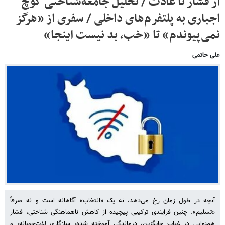
از فشار تا عادت / تحلیل جامعه‌شناختی کوچ
اجباری به پلتفرم‌های داخلی / سفری از «هرگز
نمی‌پیوندم» تا «خب، بد نیست اینجا»
علی حاتمی
آنچه در طول زمان رخ می‌دهد، نه یک «انتخاب» آگاهانه است و نه صرفاً
«تسلیم». چنین فرایندی ترکیبی پیچیده از کاهش ناهماهنگی شناختی، فشار
همنوایی در غیاب جایگزین، درماندگی آموخته شده، سازگاری لذت‌جویانه، و