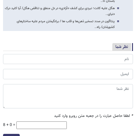
باستان تا…
هگل علیه کانت؛ نبردی برای کشف «آزادی» در دل منطق و تناقض هگل/ آیا کلید درک
دنیای…
پنتاگون در صدد تسخیر ذهن‌ها و قلب ها / برانگیختن مردم علیه ساختارهای
کشورشان/ راه…
نظر شما
*
لطفا حاصل عبارت را در جعبه متن روبرو وارد کنید
8 + 0 =