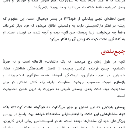
می‌کند؛ نه با امید اولیه، بلکه به عنوان یک رفتار شرطی شده و خودکار، و وقتی
وصل نمی‌شود، فقط شانه بالا می‌اندازد و به روبیکا بازمی‌گردد.
چنین لحظه‌ای تجلی بیگانگی از خود(۱۳) در بستر دیجیتال است. این مفهوم که
ریشه در تفکر مارکسیستی دارد، به وضعیتی اطلاق می‌شود که فرد دیگر نمی‌داند
واقعاً چه می‌خواهد، زیرا پیوسته بین آنچه بوده و آنچه شده، در نوسان است.
او
به کنشگری عادت کرده که زمانی آن را انکار می‌کرد.
جمع‌بندی
آنچه در طول زمان رخ می‌دهد، نه یک «انتخاب» آگاهانه است و نه صرفاً
«تسلیم». چنین فرایندی ترکیبی پیچیده از کاهش ناهماهنگی شناختی، فشار
همنوایی در غیاب جایگزین، درماندگی آموخته شده، سازگاری لذت‌جویانه، و
بازسازی هویت محسوب می‌شود. مقاومت اولیه، یک کنش عقلانی در برابر
محدودیت بود. عادت بعدی، پاسخی طبیعی به ضرورت بقا درون همان محدودیت
است.
پرسش بنیادینی که این تحلیل بر جای می‌گذارد، نه «چگونه عادت کردند؟» بلکه
«چه ساختارهایی این عادت را اجتناب‌ناپذیر ساختند؟» خواهد بود
. پاسخ در بررسی
ویژگی‌های خود آن ساختارها نهفته است، نه در آسیب‌شناسی روانی فردی کاربران.
آنچه به عنوان «پذیرش داوطلبانه» به نظر می‌رسد، در بستر حذف سیستماتیک