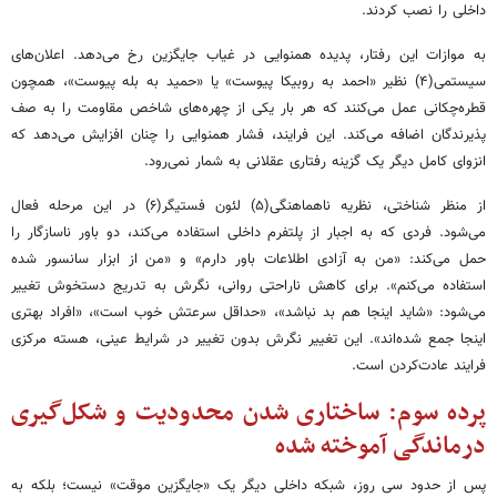
داخلی را نصب کردند.
به موازات این رفتار، پدیده همنوایی در غیاب جایگزین رخ می‌دهد. اعلان‌های
سیستمی(۴) نظیر «احمد به روبیکا پیوست» یا «حمید به بله پیوست»، همچون
قطره‌چکانی عمل می‌کنند که هر بار یکی از چهره‌های شاخص مقاومت را به صف
پذیرندگان اضافه می‌کند. این فرایند، فشار همنوایی را چنان افزایش می‌دهد که
انزوای کامل دیگر یک گزینه رفتاری عقلانی به شمار نمی‌رود.
از منظر شناختی، نظریه ناهماهنگی(۵) لئون فستیگر(۶) در این مرحله فعال
می‌شود. فردی که به اجبار از پلتفرم داخلی استفاده می‌کند، دو باور ناسازگار را
حمل می‌کند: «من به آزادی اطلاعات باور دارم» و «من از ابزار سانسور شده
استفاده می‌کنم». برای کاهش ناراحتی روانی، نگرش به تدریج دستخوش تغییر
می‌شود: «شاید اینجا هم بد نباشد»، «حداقل سرعتش خوب است»، «افراد بهتری
اینجا جمع شده‌اند». این تغییر نگرش بدون تغییر در شرایط عینی، هسته مرکزی
فرایند عادت‌کردن است.
پرده سوم: ساختاری شدن محدودیت و شکل‌گیری
درماندگی آموخته شده
پس از حدود سی روز، شبکه داخلی دیگر یک «جایگزین موقت» نیست؛ بلکه به