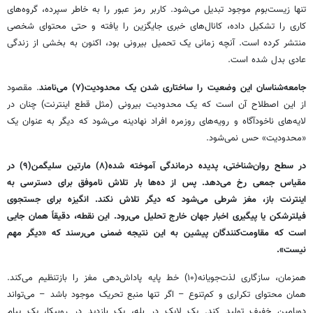
تنها زیست‌بوم موجود تبدیل می‌شود. کاربر رمز عبور را به خاطر سپرده، گروه‌های
کاری را تشکیل داده، کانال‌های خبری جایگزین را یافته و حتی محتوای شخصی
منتشر کرده است. آنچه زمانی یک تحمیل بیرونی بود، اکنون به بخشی از زندگی
عادی بدل شده است.
جامعه‌شناسان این وضعیت را ساختاری شدن یک محدودیت(۷) می‌نامند
. مقصود
از این اصطلاح آن است که یک محدودیت بیرونی (مثل قطع اینترنت) چنان در
لایه‌های ناخودآگاه و رویه‌های روزمره افراد نهادینه می‌شود که دیگر به عنوان یک
«محدودیت» حس نمی‌شود.
در سطح روان‌شناختی، پدیده درماندگی آموخته شده(۸) مارتین سلیگمن(۹) در
مقیاس جمعی رخ می‌دهد. پس از ده‌ها بار تلاش ناموفق برای دسترسی به
اینترنت باز، مغز شرطی می‌شود که دیگر تلاش نکند. انگیزه برای جستجوی
فیلترشکن یا پیگیری اخبار جهان خارج تحلیل می‌رود. این نقطه، دقیقاً همان جایی
است که مقاومت‌کنندگان پیشین به این نتیجه ضمنی می‌رسند که «دیگر مهم
نیست».
همزمان، سازگاری لذت‌جویانه(۱۰) خط پایه پاداش‌دهی مغز را بازتنظیم می‌کند.
همان محتوای تکراری و کم‌تنوع – اگر تنها منبع تحریک موجود باشد – می‌تواند
دوپامین خفیف تولید کند. یک لایک در بله، یک بازدید در روبیکا، یک پیام