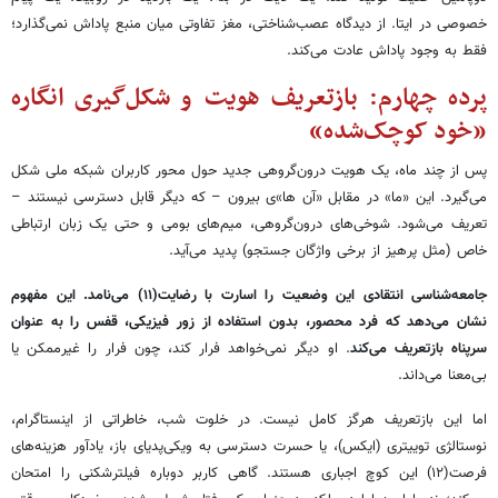
خصوصی در ایتا. از دیدگاه عصب‌شناختی، مغز تفاوتی میان منبع پاداش نمی‌گذارد؛
فقط به وجود پاداش عادت می‌کند.
پرده چهارم: بازتعریف هویت و شکل‌گیری انگاره
«خود کوچک‌شده»
پس از چند ماه، یک هویت درون‌گروهی جدید حول محور کاربران شبکه ملی شکل
می‌گیرد. این «ما» در مقابل «آن ها»ی بیرون – که دیگر قابل دسترسی نیستند –
تعریف می‌شود. شوخی‌های درون‌گروهی، میم‌های بومی و حتی یک زبان ارتباطی
خاص (مثل پرهیز از برخی واژگان جستجو) پدید می‌آید.
جامعه‌شناسی انتقادی این وضعیت را اسارت با رضایت(۱۱) می‌نامد. این مفهوم
نشان می‌دهد که فرد محصور، بدون استفاده از زور فیزیکی، قفس را به عنوان
سرپناه بازتعریف می‌کند
. او دیگر نمی‌خواهد فرار کند، چون فرار را غیرممکن یا
بی‌معنا می‌داند.
اما این بازتعریف هرگز کامل نیست. در خلوت شب، خاطراتی از اینستاگرام،
نوستالژی توییتری (ایکس)، یا حسرت دسترسی به ویکی‌پدیای باز، یادآور هزینه‌های
فرصت(۱۲) این کوچ اجباری هستند. گاهی کاربر دوباره فیلترشکنی را امتحان