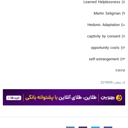
۸) Learned Helplessness
۹) Martin Seligman
۱۰) Hedonic Adaptation
۱۱) captivity by consent
۱۲) opportunity costs
۱۳) self-estrangement
۲۱۶۲۱۶
کد مطلب
2219035