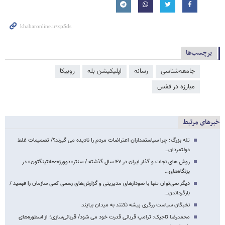
برچسب‌ها
جامعه‌شناسی
رسانه
اپلیکیشن بله
روبیکا
مبارزه در قفس
خبرهای مرتبط
تله بزرگ؛ چرا سیاستمداران اعتراضات مردم را نادیده می گیرند؟/ تصمیمات غلط
دولتمردان…
روش های نجات و گذار ایران در ۴۷ سال گذشته / سنتز«دوورژه-هانتینگتون» در
بزنگاه‌های…
دیگر نمی‌توان تنها با نمودارهای مدیریتی و گزارش‌های رسمی کمی سازمان را فهمید /
بازگرداندن…
نخبگان سیاست زرگری پیشه نکنند به میدان بیایند
محمدرضا تاجیک: ترامپ قربانی قدرت خود می شود/ قربانی‌سازی؛ از اسطوره‌های