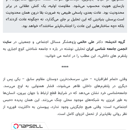
بازسازی هویت محسوب می‌شود. مقاومت اولیه، یک کنش عقلانی در برابر
محدودیت بود. عادت بعدی، پاسخی طبیعی به ضرورت بقا درون همان محدودیت
است.پرسش بنیادینی که این تحلیل بر جای می‌گذارد، نه «چگونه عادت کردند؟»
بلکه «چه ساختارهایی این عادت را اجتناب‌ناپذیر ساختند؟» خواهد بود.
گروه اندیشه:
دکتر
علی حاتمی
پژوهشگر مسائل اجتماعی و جمعیتی در
سایت
انجمن جامعه شناسی ایران
تحلیلی نوشته در باره « جامعه شناختی کوچ اجباری به
پلتفرم های داخلی». این مطلب را در ادامه می خوانید:
****
وقتی «تمام اطرافیان» – حتی سرسخت‌ترین دوستان مقاوم سابق – یکی پس از
دیگری در پلتفرم‌های داخلی ظاهر می‌شوند، فشار همنوایی به اوج می‌رسد.
جامعه‌شناسی خرد نشان می‌دهد که در شرایط قطع ارتباط با جهان بیرون، انسان‌ها
به طور غریزی به شبکه‌های موجود محلی چنگ می‌زنند. این همان پدیده «حبس
اجتماعی» است: وقتی هیچ جایگزینی وجود ندارد، پیوستن به «اکثریت فوری» از
نظر روانی بقاپذیرتر از تحمل انزوای کامل است.