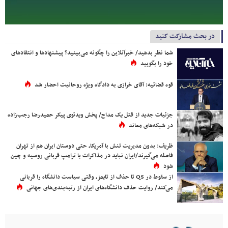
در بحث مشارکت کنید
شما نظر بدهید/ خبرآنلاین را چگونه می‌بینید؟ پیشنهادها و انتقادهای
خود را بگویید
قوه قضائیه: آقای خرازی به دادگاه ویژه روحانیت احضار شد
جزئیات جدید از قتل یک مداح/ پخش ویدئوی پیکر حمیدرضا رجب‌زاده
در شبکه‌های معاند
ظریف: بدون مدیریت تنش با آمریکا، حتی دوستان ایران هم از تهران
فاصله می‌گیرند/ایران نباید در مذاکرات با ترامپ قربانی روسیه و چین
شود
از سقوط در QS تا حذف از تایمز، وقتی سیاست دانشگاه را قربانی
می‌کند/ روایت حذف دانشگاه‌های ایران از رتبه‌بندی‌های جهانی