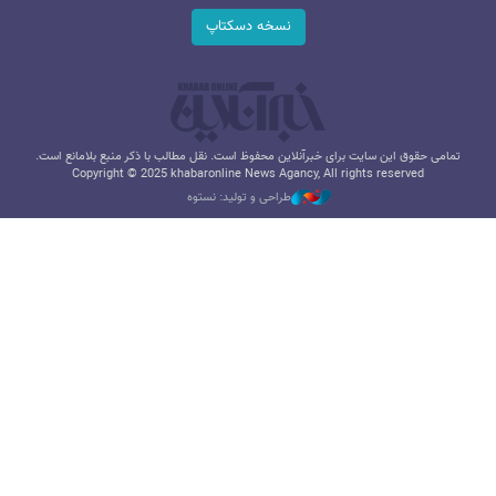
نسخه دسکتاپ
تمامی حقوق این سایت برای خبرآنلاین محفوظ است. نقل مطالب با ذکر منبع بلامانع است.
Copyright © 2025 khabaronline News Agancy, All rights reserved
طراحی و تولید: نستوه