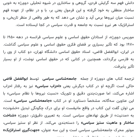
دانش فهم سه گرایش فردی، گروهی و ساختاری در شیوه تحلیلی دوورژه به خوبی
ساختار منطقی به خود گرفته و این فرمول یعنی بر، با و در نظام، از عهده فهم
نسبت میان نیروها برمی آید و نشان می دهد که به طور واقعی از منظر تاریخی، و
استراتژیک هر نیرو نسبت به جامعه و قدرت سیاسی در کجا ایستاده است.
موریس دوورژه، از استادان حقوق ‌اساسی و علوم ‌سیاسی فرانسه در دهه ۱۹۵۰ تا
۱۹۷۰ بود که تأثیر بسیاری بر فضای فکری حقوق ‌اساسی و علوم‌ سیاسی گذاشت.
در ایران، ابوالفضل قاضی، استاد حقوق‌ اساسی دانشگاه تهران، دو کتاب از وی را
به ‌فارسی برگرداند، همچنین در کتابی که در حقوق ‌اساسی نوشت، از او بسیار
تأثیر پذیرفت.
ترجمه کتاب های دوورژه از جمله
جامعه‌شناسی سیاسی
توسط
ابوالفضل قاضی
حاکی است اگرچه او در کتاب دیگرش یعنی
«احزاب سیاسی»
نیز به رفتار احزاب
اشاره می‌کند، اما صورت‌بندی دقیق و تئوریک «نسبت نیروها با نظام سیاسی» با
این عناوین سه‌گانه، مشخصاً دستاورد او در کتاب
«جامعه‌شناسی سیاسی»
است.
می توان گفت این کتاب در واقع مانیفست او برای درک چگونگی تبدیل «خشونت»
به «مدنیت» از طریق نهادهای سیاسی است. به تعبیری دقیق‌تر، دوورژه
«شناخت
ساختار و ماهیت ستیز سیاسی»
را
دسته‌بندی می‌کند. از نظر او ستیز سیاسی،
موتور محرک جامعه‌شناسی سیاسی است و این سه عنوان،
«جهت‌گیری استراتژیک»