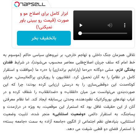
ابزار کامل برای اصلاح مو و
صورت (قیمت رو ببینی باور
نمیکنی!)
باتخفیف بخر
تلاقی همزمان جنگ داخلی و تهاجم خارجی، بر نیروهای سیاسی حاکم (موسوم به
خط امام که سلف جریان اصلاح‌طلبی معاصر محسوب می‌شوند)، در شرایط
فقدان
پختگی لازم
، مشی دوگانه «بر»ما (پارادایم براندازی) یا «در» ما (موافقت و استقرار
کامل در نظام) را به آنان تحمیل کرد. انقلابیون با رویکردی پراگماتیستی، مزایای
کوتاه‌مدت این دوقطبی‌سازی را به درستی ارزیابی کرده بودند؛ چرا که این
صورت‌بندی می‌توانست مرز میان «انقلاب» و «ضدانقلاب» را شفاف کرده و در
غیاب نهادهای بوروکراتیک نظم‌دهنده، وحدتی بی‌سابقه ایجاد کند. اما نظام معرفتی
آنان از این حقیقت غافل بود که استمرار این موقعیت، به ویژه در درازمدت و
پساجنگ، به استقرار دائمی
«وضعیت استثنایی»
منجر شده، تثبیت وضعیت
استثنایی، بنیادهای نظم اجتماعی از الگوی «جامعه آزاد» به سمت «جامعه بسته»
با استمرار فضای دو قطبی شیفت می دهد.