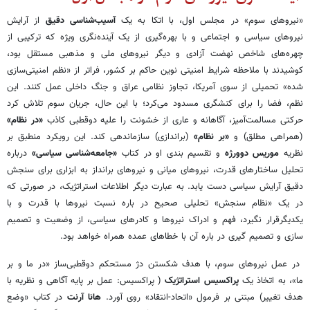
«نیروهای سوم» در مجلس اول، با اتکا به یک
آسیب‌شناسی دقیق
از آرایش
نیروهای سیاسی و اجتماعی و با بهره‌گیری از یک آینده‌نگری ویژه که ترکیبی از
چهره‌های شاخص نهضت آزادی و دیگر نیروهای ملی و مذهبی مستقل بود،
کوشیدند با ملاحظه شرایط امنیتی نوین حاکم بر کشور، فراتر از «نظم امنیتی‌سازی
شده» تحمیلی از سوی آمریکا، تجاوز نظامی عراق و جنگ داخلی عمل کنند. این
نظم، فضا را برای کنشگری مسدود می‌کرد؛ با این حال، جریان سوم تلاش کرد
حرکتی مسالمت‌آمیز، آگاهانه و عاری از خشونت را علیه دوقطبی کاذب
«در نظام»
(همراهی مطلق) و
«بر نظام»
(براندازی) سازماندهی کند. این رویکرد منطبق بر
نظریه
موریس دوورژه
و تقسیم بندی او در کتاب
«جامعه‌شناسی سیاسی»
درباره
تحلیل ساختارهای قدرت، نیروهای میانی و نیروهای برانداز به ابزاری برای سنجش
دقیق آرایش سیاسی دست یابد. به عبارت دیگر اطلاعات استراتژیک، در صورتی که
در یک «نظام سنجش» تحلیلی صحیح در باره نسبت نیروها با قدرت و با
یکدیگرقرار نگیرد، فهم و ادراک نیروها و کادرهای سیاسی، از وضعیت و تصمیم
سازی و تصمیم گیری در باره آن با خطاهای عمده همراه خواهد بود.
در عمل نیروهای سوم، با هدف شکستن دژ مستحکم دوقطبی‌ساز «در ما و بر
ما»، به اتخاذ یک
پراکسیس استراتژیک
( پراکسیس: عمل بر پایه آگاهی و نظریه با
هدف تغییر) مبتنی بر فرمول «اتحاد-انتقاد» روی آورد.
هانا آرنت
در کتاب «وضع