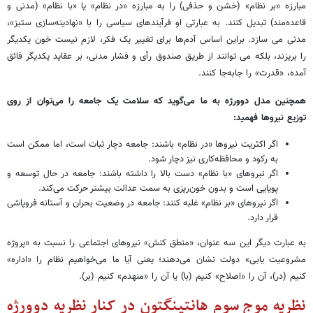
مبارزه «بر نظام» (خشن و حذفی) را به مبارزه «در نظام» یا «با نظام» (مدنی و
قاعده‌مند) تبدیل کنند. به عبارتی او فرآیندهای سیاسی را با «نهادینه‌سازی ستیز»،
مدنی می سازد. براین اساس آدم‌ها برای تغییر یک فکر، لازم نیست خون یکدیگر
را بریزند، بلکه می توانند از طریق صندوق رأی و فشار مدنی، بر عقاید یکدیگر فائق
آمده، «قدرت» را جابه‌جا کنند.
همچنین مدل دوورژه به ما می‌گوید که سلامت یک جامعه را می‌توان از روی
توزیع نیروها فهمید:
اگر اکثریت نیروها «در نظام» باشند: جامعه دچار ثبات است، اما ممکن است
به رکود و محافظه‌کاری نیز دچار شود.
اگر نیروهای «با نظام» دست بالا را داشته باشند: جامعه در حال توسعه و
پویایی است و بدون خون‌ریزی به سمت عدالت بیشتر حرکت می‌کند.
اگر نیروهای «بر نظام» غلبه کنند: جامعه در وضعیت بحران و آستانه فروپاشی
قرار دارد.
به عبارت دیگر این سه عنوان، «منطق کنش» نیروهای اجتماعی را نسبت به «پروژه
مشروعیت یابی» دولت نشان می‌دهند؛ یعنی آیا ما می‌خواهیم نظام را «اداره»
کنیم (در)، آن را «اصلاح» کنیم (با) یا آن را «منهدم» کنیم (بر).
نظریه موج سوم هانتینگتون در کنار نظریه دوورژه