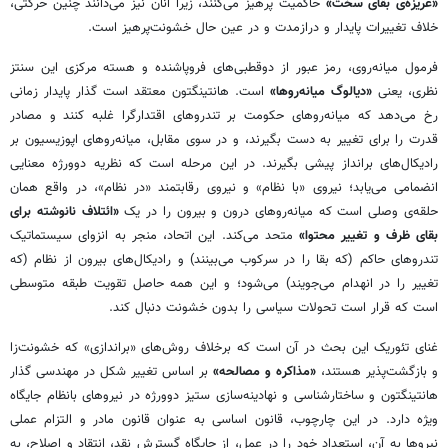
«غریزه‌ی بقای سخت»
حاکمیت پرهیز می‌کنند، زیرا آنان نیز می‌دانند چنین حرکتی،
خلاف تغییرات پایدار و درازمدت و در عین حال خشونت‌پرهیز است.
فرمول میانه‌روی، رمز عبور از دوقطبی‌های فروپاشنده و هسته مرکزی این سنتز
نظری، یعنی
«دیالوگ میانه‌روها»
است. هانتینگتون معتقد است گذار پایدار زمانی
رخ می‌دهد که میانه‌روهای حکومت بر تندروهای اقتدارگرا غلبه کنند و مصادر
قدرت را برای تغییر به دست بگیرند، و در سوی مقابل، میانه‌روهای اپوزیسیون بر
رادیکال‌های برانداز پیشی بگیرند. در این مرحله است که نظریه دوورژه معنایی
انضمامی می‌یابد؛ نیروی «با نظام» و نیروی رقابتمند «در نظام»، در واقع همان
حلقه‌ی وصلی است که میانه‌روهای درون و بیرون را در یک
«ائتلاف نانوشته برای
بقای ظرف و تغییر محتوا»
متحد می‌کند. این اتحاد، منجر به انزوای سیستماتیک
تندروهای حاکم (که بقا را در سرکوب می‌بینند) و رادیکال‌های بیرون از نظام (که
تغییر را در انهدام می‌جویند) می‌شود؛ و این همه حاصل تقویت طبقه متوسطی
است که قرار است تحولات سیاسی را بدون خشونت دنبال کند.
غنای تئوریک این بحث در آن است که برخلاف روش‌های «براندازی» که خشونت‌زا
و بازگشت‌پذیر هستند،
«مذاکره و مصالحه»
بر اساس تغییر شکل در مهندسی گذار
هانتینگتون و ساختارشناسی و نهادینه‌سازی ستیز دوورژه در نیروهای بانظام جایگاه
ویژه دارد. در این چارچوب، قانون اساسی به عنوان قانون مادر و التزام عملی
نیروها به آن، استعداد خود را در عمل، از جایگاه گسترش نقد، انتقاد و اصلاح، به