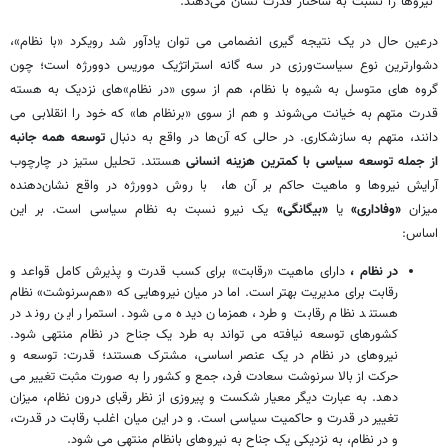
نیروها را نسبت به ساختار قدرت نشان می‌دهند.
درعین حال در یک نتیجه گیری انضمامی می توان یادآور شد رویکرد «با نظام»،
دشوارترین نوع سیاست‌ورزی در سه گانه استراتژیک موریس دوورژه است؛ چون
گروه های متوسل به شیوه با نظام، هم از سوی «در نظام»های نزدیک به هسته
قدرت متهم به خیانت می‌شوند و هم از سوی «برنظام ها» که خود را انقلابی می
دانند، متهم به سازشکاری. در حالی که آن‌ها در واقع به دنبال
توسعه همه جانبه
از جمله توسعه سیاسی با کمترین هزینه انسانی
هستند. تحلیل ستیز در چارچوب
آرایش نیروها و ماهیت حاکم بر آن ها، با روش دوورژه در واقع نشان‌دهنده
میزان
«وفاداری»
یا
«بیگانگی»
یک نیرو نسبت به نظام سیاسی است. بر این
اساس:
در نظام
،
دارای
ماهیت «رقابت» برای کسب قدرت و
پذیرش کامل قواعد و
رقابت برای مدیریت بهتر است. اما در میان نیروهایی که «هم‌سرنوشت» نظام
هستند نظام رقابت و طرد، همزمان دیده می شود. استمرار این روند در
کشورهای توسعه نیافته می تواند به طرد یک جناح در نظام منتهی شود.
نیروهای در نظام در یک عنصر اساسی، مشترک هستند؛ قدرت: توسعه و
حرکت از بالا سرنوشت سعادت فرد، جمع و کشور را به صورت مثبت تغییر می
دهد. به عبارت دیگر معیار شکست و پیروزی از نظر رقبای درون نظام، میزان
تغییر در قدرت و حاکمیت سیاسی است. و در این میان اغلب رقابت در قدرت،
و در نظام، به نزدیکی یک جناح به نیروهای بانظام منتهی می شود.