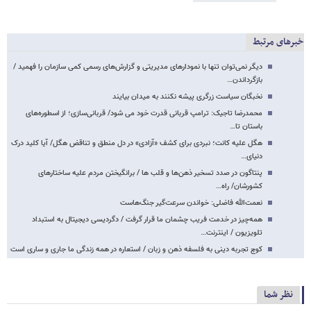
خبرهای مرتبط
دیگر نمی‌توان تنها با نمودارهای مدیریتی و گزارش‌های رسمی کمی سازمان را فهمید /
بازگرداندن…
نخبگان سیاست زرگری پیشه نکنند به میدان بیایند
محمدرضا تاجیک: ترامپ قربانی قدرت خود می شود/ قربانی‌سازی؛ از اسطوره‌های
باستان تا…
هگل علیه کانت؛ نبردی برای کشف «آزادی» در دل منطق و تناقض هگل/ آیا کلید درک
دنیای…
پنتاگون در صدد تسخیر ذهن‌ها و قلب ها / برانگیختن مردم علیه ساختارهای
کشورشان/ راه…
نعمت‌الله فاضلی: خواندن سرعت‌گیر جنگ‌هاست
همه‌چیز در خدمت فریب چشمان ما قرار گرفت / دگردیسی دیجیتال به استبداد
تلویزیون / اینترنت…
کوچ تجربه دینی به فلسفه ذهن و زبان / استعاره در همه زندگی ما جاری و ساری است
نظر شما