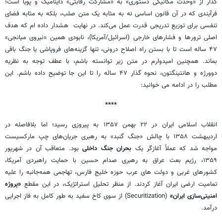
گذار از «وحدت مکانیکی دستوری» به «مشارکت رقابتی» داینامیک و پویا است؛
فرآیندی که در آن قانون اساسی نه به مثابه یک متن صلب، بلکه به مثابه فضای
تنفسی برای توزیع تدریجی قدرت عمل می‌کند. در نهایت هشدار داده ام که هدف
اصلی ترورها و فشارهای خارجی (اسرائیل/آمریکا)، نابودی همین «نیروی میانجی»
۴۷ ساله است تا با بستن راه اصلاح درونی، تنها گزینه‌های فروپاشی یا جنگ باقی
بماند. همچنین امیدوارم در متن زیر توانسته باشم، با عطف توجه به نظریه
دوورژه و هانتینگتون، نحوه گذار ۴۷ ساله را تا این جا توضیح داده باشم. این
مطلب را در ادامه می خوانید:
****
انقلاب اسلامی ایران در ۲۲ بهمن ۱۳۵۷ به پیروزی رسید؛ اما بلافاصله در
اردیبهشت ۱۳۵۸ با چالش «جنگ گنبد» به رهبری جریان‌های چپ مارکسیست
مواجه شد که عملاً آغازگر یک
بحران جنگ داخلی
بود. متعاقب آن در شهریور
۱۳۵۹، رژیم بعث عراق به رهبری صدام حسین با حمایت راهبردی آمریکا،
کشورهای غربی و دولت های عرب حوزه خلیج فارس، تهاجمی همه‌جانبه را علیه
تمامیت ارضی ایران آغاز کردند. از منظر تحلیل استراتژیک، در این مقطع
«پروژه
امنیتی‌سازی ایران»
(Securitization) از سوی کاخ سفید به طور کامل به فاز اجرایی
درآمد.