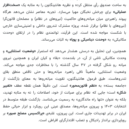
به ساحت صندوق رأی منتقل کرده و نظریه هانتینگتون را به مثابه یک
«سخت‌افزار
عملیاتی»
برای چرخش نخبگان مهیا می‌سازد. تجربه معاصر نشان می‌دهد هرگاه
پیوند راهبردی میان میانه‌روهای حاکمیت (نیروهای در نظام) و مصلحان قانون‌گرا
(نیروهای با نظام) برقرار شده، پروژه مشترک تندروی داخلی و امنیتی‌سازی خارجی
با شکست مواجه شده است. این فرآیند، توانمندی نظام را در ارتقای «وحدت
مکانیکی» به
«وحدت دینامیکی و پویا»
به اثبات می‌رساند.
همچنین، این تحلیل به درستی هشدار می‌دهد که استمرار
«وضعیت استثنایی»
و
وحدت مکانیکی ناشی از آن، در بلندمدت «بقا» و کیان ایران و همچنین نیروی
میانه رو شکل گرفته در ۴۷ سال گذشته را با مخاطرات جدی مواجه می‌کند.
وضعیت استثنایی، ماهیتاً نافی راهبرد میانه‌روها و حتی ناقض منطق بقای
تندروهاست. طبق فرمول هانتینگتون، تقویت میانه‌روها به معنای بازگشت از
«جامعه بسته» به
«نظم قانون‌محور»
است. این دقیقاً همان نقطه عطف
«تغییر
شکل»
است؛ جایی که نظام برای صیانت از خود، اصلاحات را نه به مثابه تهدید،
بلکه به عنوان «تنها راه ماندگاری» به رسمیت می‌شناسد. بازگشت طبقه متوسط در
انتخابات ۱۴۰۳ و پیروزی میانه‌روها، مصداق عینی این رویکرد و ابزار حیاتی حفظ
ایران در برابر تهدیدات جاری است. این پیروزی، غلبه‌ی
«پراکسیس مصلح صبور»
بر
رویاپردازی برانداز رادیکال و تصلب اقتدارگرای افراطی است.