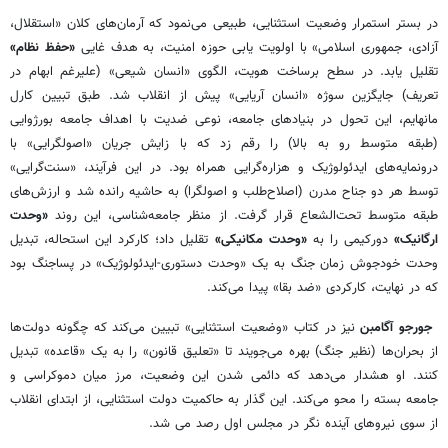
در بستر استمرار وضعیت استثنایی، طبیعی می‌نمود که آرمان‌های کلان «استقلال،
آزادی، جمهوری اسلامی» با اولویت یابی حوزه امنیت، به هدف غایی
«حفظ نظام»
تقلیل یابد. در سطح برساخت هویت، الگوی «انسان شیعی» (علیرغم ابهام در
تعریف) جایگزین سوژه «انسان آریایی» پیش از انقلاب شد. طبق تبیین کارل
مانهایم، این تحول در بنیادهای جامعه، نوعی ضدیت با اهداف جامعه بورژوایی
(طبقه متوسط رو به بالا) را رقم زد که با زایش جریان «اصولگرایی» با
درونمایه‌های ایدئولوژیک و هزاره‌گرایی همراه بود. در این فرآیند، «سنت‌گرایی»
توسط هر دو جناح مدرن (اصلاح‌طلب و اصولگرا) به حاشیه رانده شد و ارزش‌های
طبقه متوسط تحت‌الشعاع قرار گرفت. از منظر جامعه‌شناسی، این روند
«وحدت
ارگانیک»
دورکیمی را به
«وحدت مکانیکی»
تقلیل داد؛ کارکرد این استحاله، تبدیل
وحدت خودجوش زمان جنگ به یک «وحدت دستوری-ایدئولوژیک» در پساجنگ بود
که در نهایت، کارکردی «ضد بقا» پیدا می‌کند.
جورجو آگامبن
نیز در کتاب «وضعیت استثنایی» تبیین می‌کند که چگونه دولت‌ها
از بحران‌ها (نظیر جنگ) بهره می‌جویند تا «تعلیق قانون» را به یک «قاعده» تبدیل
کنند. او هشدار می‌دهد که دائمی شدن این وضعیت، مرز میان دموکراسی و
جامعه بسته را محو می‌کند. این گذار به حاکمیت دولت استثنایی، از ابتدای انقلاب
از سوی نیروهای آینده نگر در مجلس اول رصد می شد.