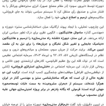
رقابت‌مند، موتور محرک توسعه را فعال کرد. در یک کلام، بازخوانی بومی روش
دوورژه توسط «نیروی سوم» (در مقام مصلح صبور)، انرژی ستیزه‌های ویرانگر را به
فشار مدنی و صندوق رأی منتقل کرد تا سیستم سیاسی بتواند به جای فروپاشی،
مکانیسم‌های
ترمیم و اصلاح درونی
خود را فعال سازد.
این چارچوب تحلیلی، با ایجاد پیوند ارگانیک میان «ساختارشناسی ستیز» دوورژه و
«مهندسی گذار»
ساموئل هانتینگتون
، الگویی نظری برای درک تطور سیاسی ایران
ارائه می‌دهد.
در این سنتز، دوورژه «نقشه راه مدنی‌سازی» را ترسیم و هانتینگتون
«دینامیک جابجایی و تغییر شکل نخبگان و جریان‌ها» را برای نیل به آن مقصد
تبیین می‌کند.
برایند حرکت از جریان سوم، مصلحان و میانه‌روهای درون و برون
نظام در ایستگاه‌های تاریخی ۵۷، ۷۶، ۹۲ و تیرماه ۱۴۰۳، سرمایه اجتماعی عظیمی
است که در نوک قله این یخ عظیم اقیانوسی، کادرهای ارزشمندی چون خاتمی و
روحانی قرار دارند. این سرمایه اجتماعی در
«خنثی‌سازی استراتژی فروپاشی»
(ناشی
از دوقطبی‌سازی افراطی) موفقیت‌های چشمگیری کسب کرده است.
ترکیب این دو
نظریه حاکی از آن است که هرگاه ساختارشناسی ستیز و مهندسی گذار در ایران
هم‌گرا شده‌اند، سیستم از «بحران مشروعیت» به سمت «ثبات توسعه‌محور»
جهش کرده است؛ فرمولی که یگانه پادزهر در برابر پروژه امنیتی‌سازی جهانی علیه
ایران محسوب می‌شود.
در تبیین دقیق‌تر، باید گفت
«نرم‌افزار مدنی‌سازی»
دوورژه ستیز را از عرصه خیابان