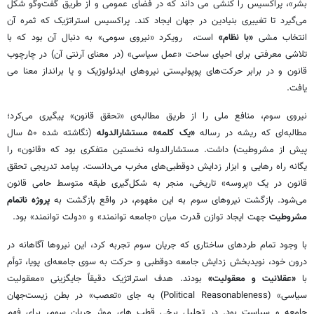
بشر»، پراکسیس را کنشی می داند که در فضای عمومی و از طریق گفت‌وگو شکل
می‌گیرد تا تغییری بنیادین در جهان ایجاد کند. پراکسیس استراتژیک که ثمره آن
انتخاب مشی
«با نظام»
است، رویکرد «نیروی سومی» به دنبال آن بود که با
تلاشی معرفتی برای احیای ساحت «عمل سیاسی» (در معنای آرنتی آن) در چارچوب
قانون و در برابر حرکت‌های پوپولیستی نیروهای ایدئولوژیک و یا برانداز معنا می
یافت.
نیروی سوم، منافع ملی را از طریق مطالبه‌ی «تحقق قانون» پیگیری می‌کرد؛
مطالبه‌ای که ریشه در رساله
«یک کلمه» مستشارالدوله
(نگاشته شده ۵۰ سال
پیش از مشروطیت) داشت. مستشارالدوله نخستین متفکری بود که «قانون» را
یگانه راه رهایی و ابزار زدایش دوقطبی‌های مخرب می‌دانست. پیامد تدریجی تحقق
قانون در یک «پروسه» تاریخی، منجر به شکل‌گیری طبقه متوسط حامی قانون
می‌شود. بازگشت نیروهای سوم به این مفهوم، در واقع بازگشت به
پروژه ناتمام
مشروطیت
جهت ایجاد توازن قدرت میان «جامعه توانمند» و «دولت توانمند» بود.
با وجود تمام طردهای ساختاری که جریان سوم تجربه کرد، این نیروها آگاهانه در
درون خود، نویدبخش زدایش جامعه دوقطبی و حرکت به سوی جامعه‌ای پویا، توأم
با
«عقلانیت و معقولیت»
بودند. هدف استراتژیک دقیقاً جایگزینی «معقولیت
سیاسی» (Political Reasonableness) به جای «تعصب» در بطن زیست‌جهان
جامعه و سیاست بود. در تحلیل برخی قطب های موثر جریان سوم، برای فهم