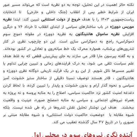
نکته حائز اهمیت در این تحلیل، توجه به دو نظریه است که می‌تواند مسیر عبور
ایران از شرایط خطیر پس از انقلاب (جنگ داخلی و خارجی) تا انتخابات
ریاست‌جمهوری ۱۴۰۳ را با هدف
خروج از دولت استثنایی
تبیین کند: ابتدا
نظریه
موریس دوورژه
در باب ساختارهای سیاسی از ابتدای انقلاب تا خرداد ۷۶ و دیگری
افزایش
نظریه ساموئل هانتینگتون
به نظریه دوورژه در مقوله «موج سوم
دموکراسی» راجع به دموکراسی سازی است. این دو چارچوب نظری در کنار
تندروی‌های پرشتاب، همواره محرک یک خط میانه‎‌روی و تعادلی در کشور بوده‌اند.
و به گفته پیرسون مارا قادر می سازند به جای پیش‌بینی قطعی که به غلط هدف
علم سیاست تلقی می شود، به درک فرایندهای زمانی و تبیین چرایی تداوم یا
تغییر مسیرها نائل شویم. از این رو در یک فرآیند تاریخی دوگانه نظری دوورژه و
هانتینگتون ،
قادر هستند توصیف نسبتا دقیقی از ساختار ستیز خشونت آمیز
سیاسی و نحوه گذار آرام و بدون خشونت و پایدار را تبیین کرده، با لحاظ کردن
دغدغه امنیت کشور نزد حاکمیت سیاسی، اصلاح را به مثابه پروسه و نه پروژه به
همراه نیروهای اجتماعی و سیاسی به مثابه «مصلح صبور»، عینیت و واقعیت
ببخشند. هدف این نوشتار تحلیل نقش تندروها در راه طی شده نیست. بلکه
شیوه مقابله با «وضعیت حاکمیت دولت استثنایی» و شیوه مقابله مبتنی بر
صبوری را در تاریخ ۴۷ سال گذشته تعقیب می کند.
آینده نگری نیروهای سوم در مجلس اول