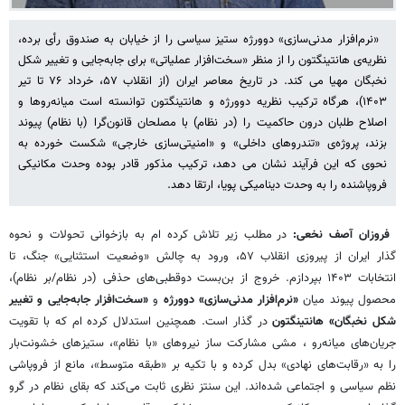
«نرم‌افزار مدنی‌سازی» دوورژه ستیز سیاسی را از خیابان به صندوق رأی برده،
نظریه‌ی هانتینگتون را از منظر «سخت‌افزار عملیاتی» برای جابه‌جایی و تغییر شکل
نخبگان مهیا می کند. در تاریخ معاصر ایران (از انقلاب ۵۷، خرداد ۷۶ تا تیر
۱۴۰۳)، هرگاه ترکیب نظریه دوورژه و هانتینگتون توانسته است میانه‌روها و
اصلاح طلبان درون حاکمیت را (در نظام) با مصلحان قانون‌گرا (با نظام) پیوند
بزند، پروژه‌ی «تندروهای داخلی» و «امنیتی‌سازی خارجی» شکست خورده به
نحوی که این فرآیند نشان می دهد، ترکیب مذکور قادر بوده وحدت مکانیکی
فروپاشنده را به وحدت دینامیکی پویا، ارتقا دهد.
فروزان آصف نخعی:
در مطلب زیر تلاش کرده ام به بازخوانی تحولات و نحوه
گذار ایران از پیروزی انقلاب ۵۷، ورود به چالش «وضعیت استثنایی» جنگ، تا
انتخابات ۱۴۰۳ بپردازم. خروج از بن‌بست دوقطبی‌های حذفی (در نظام/بر نظام)،
محصول پیوند میان
«نرم‌افزار مدنی‌سازی» دوورژه
و
«سخت‌افزار جابه‌جایی و تغییر
شکل نخبگان» هانتینگتون
در گذار است. همچنین استدلال کرده ام که با تقویت
جریان‌های میانه‌رو ، مشی مشارکت ساز نیروهای «با نظام»، ستیزهای خشونت‌بار
را به «رقابت‌های نهادی» بدل کرده و با تکیه بر «طبقه متوسط»، مانع از فروپاشی
نظم سیاسی و اجتماعی شده‌اند. این سنتز نظری ثابت می‌کند که بقای نظام در گرو