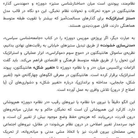
نظام‌مند، پیوندی است میان «ساختارشناسی ستیز» دوورژه و «مهندسی گذار»
هانتینگتون در حوزه تحرکات و تحولات نظام نخبگی. این دو نگاه در قالب مدل
«سنتز استراتژیک»
برای گذارهای مسالمت‌آمیز که بیشتر با تقویت طبقه متوسط
هماهنگی دارند، قابل صورت‌بندی هستند.
به عبارت دیگر، اگر پروژه‌ی موریس دوورژه را در کتاب «جامعه‌شناسی سیاسی»،
«مدنی‌سازی خشونت»
از طریق تبدیل ستیزهای خیابانی به رقابت‌های نهادی بدانیم،
نظریه‌ی ساموئل هانتینگتون در «موج سوم دموکراسی»، ابزار عملیاتی و استراتژیک
این تحول را از طریق طبقه متوسط فرهنگی و اقتصادی فراهم می‌کند. باید گفت
الزامات پراکسیس میان «در و با نظام» دوورژه تا
«تغییر شکل»
هانتینگتون، پیوند
استراتژیک برقرار کرده است. هانتینگتون در معرفی الگوهای چهارگانه‌ی خود (تغییر
شکل، جابجایی، مداخله و براندازی)، درباره «تغییر شکل» و دشواری‌های آن (یا
اصلاح از درون) تلاش وافری به عمل آورده است.
این الگو دقیقاً با نیروی «با نظام» یا نیروهای رقیب «در نظام» دوورژه هم‌پوشانی
دارد. کارکرد این همپوشانی آن است که نخبگان حاکم و به عبارتی میانه‌روهای
درون قدرت، درمی‌یابند که هزینه‌ی حفظ وضع موجود بیش از تغییر آن است، و
خود سردمدار تغییر اصلاحی در درون نظام می‌شوند؛ در مقابل، نیروهای اجتماعی
یعنی مصلحان بیرون قدرت نیز با اتخاذ مشی مدنی و میانه‌روانه، از تحریک