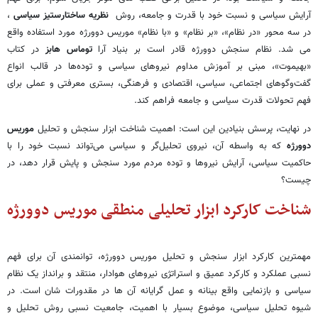
آرایش سیاسی و نسبت خود با قدرت و جامعه، روش
نظریه ساختارستیز سیاسی
،
در سه محور «در نظام»، «بر نظام» و «با نظام» موریس دوورژه مورد استفاده واقع
می شد. نظام سنجش دوورژه قادر است بر بنیاد آرا
توماس هابز
در کتاب
«بهیموت»، مبنی بر آموزش مداوم نیروهای سیاسی و توده‌ها در قالب انواع
گفت‌وگوهای اجتماعی، سیاسی، اقتصادی و فرهنگی، بستری معرفتی و عملی برای
فهم تحولات قدرت سیاسی و جامعه فراهم کند.
در نهایت، پرسش بنیادین این است: اهمیت شناخت ابزار سنجش و تحلیل
موریس
دوورژه
که به واسطه آن، نیروی تحلیل‌گر و سیاسی می‌تواند نسبت خود را با
حاکمیت سیاسی، آرایش نیروها و توده مردم مورد سنجش و پایش قرار دهد، در
چیست؟
شناخت کارکرد ابزار تحلیلی منطقی موریس دوورژه
مهمترین کارکرد ابزار سنجش و تحلیل موریس دوورژه، توانمندی آن برای فهم
نسبی عملکرد و کارکرد عمیق و استراتژی نیروهای هوادار، منتقد و برانداز یک نظام
سیاسی و بازنمایی واقع بینانه و عمل گرایانه آن ها در مقدورات شان است. در
شیوه تحلیل سیاسی، موضوع بسیار با اهمیت، جامعیت نسبی روش تحلیل و