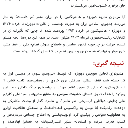
جای برخورد خشونت‌آمیز، می‌گستراند.
آیا می‌توان نظریه دوورژه و هانتینگتون را در ایران مثمر ثمر دانست؟ به نظر
می‌رسد جمهوری اسلامی ایران به صورت نهادمند، از نظریات دوورژه تا خرداد ۱۳۷۶
و دوورژه - هانتینگتون در خرداد ۱۳۹۲ بهره‌مند شده، تا جایی که تأثیرات آن در
انتخابات ریاست‌جمهوری تیرماه ۱۴۰۳ متبلور است. در همه این دوره‌ها آنچه مسلم
است، حرکت در چارچوب قانون اساسی و
«اصلاح درونی نظام»
یکی از خط مشی
های موثر و نهادینه شده درون و بیرون نظام در ۴۷ سال گذشته بوده است.
نتیجه گیری:
متدولوژی تحلیل
موریس دوورژه
که توسط «نیروهای سوم» در مجلس اول به
کار بسته شد، نقطه عطفی معرفتی برای خروج از دوقطبی‌های کاذب ناشی از
«امنیتی‌سازی» تحمیلی از سوی نظام جهانی و پیامدهای جنگ داخلی بود. این
رویکرد با هدف تحول
«منطق خشونت سیاسی به منطق مدنی»
، راهبردهایی کلیدی
نظیر زدایش دوقطبی فرسایشی «در نظام / بر نظام»، گذار از وحدت مکانیکی به
«وحدت ارگانیک» (با توسل به پراکسیس اتحاد-انتقاد)، و استعلای عقلانیت ابزاری
به
معقولیت سیاسی
را پیگیری کرد. اولویت‌بخشی به اصلاح اجتماعی مردم‌محور بر
کسب قدرت صرف، و استحاله ستیز افسارگسیخته به
«ستیز نهادمند»
و