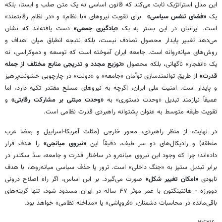
این مدل استراتژیک ثابت می‌کند که قانون اساسی نه یک متن صلب و ایستا، بلکه
یک
«فضای تنفس سیاسی»
برای تقویت نیروهای «با نظام» و «در نظامِ رقابتمند»
است. ایرانیان در این بستر به یک
«یادگیری جمعی»
دست یافته‌اند که نشان
می‌دهد تغییر پایدار محصول تصادف نیست، بلکه نتیجه انطباق میان اهداف و
روش‌های میانه‌روانه است. جامعه ایران آموخته است که توسعه و دموکراسی، نه
یک «انفجار» ناگهانی، بلکه محصول
«توزیع مجدد و تدریجی منابع مختلف از جمله
قدرت»
از طریق توانمندسازی توأمان «جامعه» و «دولت» در چارچوبی خشونت‌پرهیز
و پایدار است. امنیت ملی ایران، اگرچه به نیروهای مسلح مقتدر تکیه دارد، اما
عمیقاً نیازمند تبدیل «وحدت دستوری» به
«وحدت مبتنی بر مشارکت رقابتی»
و
تقویت طبقه متوسط به عنوان پشتوانه راهبردی قدرت نظامی است.
در نهایت، از منظر راهبردی، محور خارجی (مثلث آمریکا-اسراییل و بعضا عرب
منطقه) و رادیکال‌های دو سر طیف، دقیقاً این
«نیروی میانجی»
را هدف قرار
داده‌اند؛ چرا که وجود این نیروی میانه‌رو در ساختار قدرت و جامعه، سدّ سکندر در
برابر تبدیل ستیز به «جنگ داخلی» است. ترور یا حذف سیاسی میانه‌روها، با هدف
نابودی
«امکان تغییر شکل»
صورت می‌گیرد. بر این اساس، اگر راه اصلاح درونی
دوورژه - هانتینگتون با عمر موثر ۴۷ ساله در ایران مسدود شود، تنها گزینه‌های
باقی‌مانده در محاسبات دشمنان، «فروپاشی» یا «مداخله نظامی» خواهد بود.