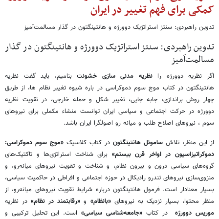
کمکی برای فهم تغییر در ایران
تدوین راهبردی: سنتز استراتژیک دوورژه و هانتینگتون در گذار مسالمت‌آمیز
تدوین راهبردی: سنتز استراتژیک دوورژه و هانتینگتون در گذار
مسالمت‌آمیز
اگر نظریه دوورژه را
نظریه مدنی سازی خشونت
بنامیم، باید گفت نظریه
هانتینگتون در کتاب موج سوم دموکراسی در باره شیوه تغییر نظام ها، از طریق
چهار روش براندازی، جابه جایی، تغییر شکل و حمله خارجی، در تقویت نظریه
دوورژه در حرکت اجتماعی و سیاسی ایران توانست منشاء مکملی برای نیروهای
سوم ، نیروهای اصلاح طلب و میانه رو اصولگرا ایران باشد.
از این منظر، تلاش
ساموئل هانتینگتون
در کتاب کلاسیک
«موج سوم دموکراسی:
دموکراتیزاسیون در اواخر قرن بیستم»
برای شناخت استراتژی‌ها و تاکتیک‌های
گروه‌های سیاسی درون و بیرون نظام، و شناخت و تقویت نیروهای میانه‌رو، و
منزوی‌سازی نیروهای تندرو رادیکال در حوزه اجتماعی و افراطی در حاکمیت سیاسی،
بسیار معنادار است. فرمول هانتینگتون درباره شرایط تقویت نیروهای میانه‌رو، از
منظر محتوا، بسیار نزدیک به نیروهای
«بانظام»
و
«رقابتمند در نظام»
در نظریه
موریس دوورژه
در کتاب
«جامعه‌شناسی سیاسی»
است. این تحلیل ترکیبی و