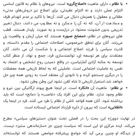
با نظام
،
دارای ماهیت
«اصلاح‌گری»
است. نیروهای با نظام به قانون اساسی
التزام عملی دارند و نه التزام عقیدتی، برای اصلاح نیز «روش‌های مدنی»
عقلانی و معقول را همزمان دنبال می کنند. آن‌ها با تاکید بر عدم انهدام ظرف
و ممانعت از آن، که نه آن را ممکن و نه مطلوب می دانند، دنبال تغییر
تدریجی بدون خشونت محتوا، در درازمدت و به صورت پایدار هستند. قطب
های نیروهای در نظام،
«مصلح صبور»
هستند که میان آرمان و واقعیت پل
می‌زنند. آنان برای تحقق خیرعمومی، اصلاحات اجتماعی را مقدم دانسته، و
قدرت سیاسی را فرزند اصلاح اجتماعی و یا شکست آن می دانند. آنان
معتقدند برای هر توسعه ای، توانمندسازی فرد، جمع و نهاد، از منظر کتاب
توسعه به مثابه آزادی آمارتیاسن، در واقع دمیدن روح تشخص و اعتماد به
نفس به عاملیت اجتماعی است. عاملیتی که به لحاظ تاریخی همه معضلات
را در دیگری جستجو کرده و با نابودی آن معتقد است به زودی همه چیز حل
خواهد شد.استمرار تاریخی تا شاه کفن نشود این وطن وطن نشود.
بر نظام:
ماهیت آن
«انکار»
است. در اینجا هیچ پیوند ارگانیکی بین نیرو و
نظام وجود ندارد. نظام برای این افراد یک «غاصب» یا «مانع» است که باید
برداشته شود. آنان همه قواعد ناشی از نظام را طرد می کنند. فرد در اینجا یک
«انقلابی»
است که بیرون از دایره قرارداد اجتماعی ایستاده است.
در نهایت دوورژه این بحث را در فصلی تحت عنوان «ستیزهای سیاسی» مطرح
می‌کند. ایده مرکزی او این است که سیاست چیزی جز «سازماندهی ستیز» نیست.
از دیدگاه او چنین برمی آید که جوامع پیشرفته جوامعی هستند که توانسته‌اند