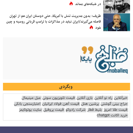
در شبکه‌های معاند
ظریف: بدون مدیریت تنش با آمریکا، حتی دوستان ایران هم از تهران
فاصله می‌گیرند/ایران نباید در مذاکرات با ترامپ قربانی روسیه و چین
شود
وبگردی
خبرآنلاین
راه نو آنلاین
بازی آنلاین
قیمت تلویزیون سونی
مبل مینیمال
جراح بینی گوشتی
پرشین هتل
قیمت آهن فولاد ایرانیان
اعتبارسنجی بانکی
قیمت طلا امروز
بلیط قطار
شرکت رادوکو
قیمت پروفیل
سایت یوتوتایمز
خرید اکانت chatgpt