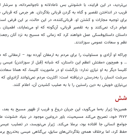
بی‌تردید، در این‌ فرایند، با خشونتی بس ناعادلانه و ناجوانمردانه، و سرشا
فریب در انداختن تقصیر و گناه به گردن قربانی بلاگردان. هر جرمی که قربانی
برای توجیه مجازات و کشتن او. قربانی‌کننده، در این حالت، بر این فرض است 
عوام درک نمی‌کنند و به تقصیر قربانی، آن‌گونه که او می‌نمایاند، اطمینا
داستان داستایوفسکی عمل خواهند کرد که زمانی که مسیح به نزد آنان رجعت کرد
نظم و سعادت عمومی سوزاندند.
چراکه او آزادی و مسئولیت را برای مردم به ارمغان آورده بود – ارمغانی که 
… و هم‌چون «مفتش اعظم این داستان، که شبانه (قبل از سوزاندن) عیسی را در
کلیسا دیگر به او نیازی ندارد: بازگشت او در ماموریت کلیسا، که همانا سعاد
سرشت انسان را به‌درستی درنیافته است: اکثریت مردم نمی‌توانند آزادی‌ای که
بی‌نیازی خویش به دین راستین را با به صلیب کشیدن آن، اعلام کنند.
شش
همین‌جا ژیرار به‌ما می‌گوید، این جریان دروغ و فریب از ظهور مسیح به بعد، 
۱۹۷۲ خود، تصریح می‌کند مسیحیت، باور دروغینِ موجود در بنیاد خشونت علی
جوامع انسانی جا افتاده بود، برملا می‌کند. ژیرار می‌نویسد، در تصلیب عیسی
حفظ کرد، اما برخلاف همه‌ی بلاگردانی‌های سابق، بی‌گناهی عیسی به‌تدریج برم