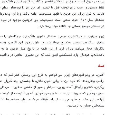
بر نوعی دروغ است؛ دروغ در انداختن تقصیر و گناه به گردن قربانی بلاگردان.
فقط دستاویزی است برای توجیه قتل یا تبعید. اما این امر را توده‌های عوام د
دارند. به قول ژیرار، این جریان تا ظهور مسیحیت ادامه یافت و با آن، پرده‌برد
شاهکار سال ۱۹۷۲ خود، مدعی است مسیحیت، باور دروغینِ موجود در ب
در ساختار جوامع انسانی جا افتاده بود، برملا کرد.
ژیرار می‌نویسد، در تصلیب عیسی، ساختار مشهور بلاگردانی، جایگاهش را حفظ
سابق، بی‌گناهی عیسی به‌تدریج برملا شد. در طول زمان، این آگاهی، وحدت
بلاگردان به‌بار می‌آمد، ویران کرد. از این نقطه در تاریخ، میل غریزی ما به 
ناعادلانه‌ی خودمان وارد کشمکشی ابدی شد، که این تغییری انقلابی در واقعیت
سه
اکنون، در پرتو آموزه‌های ژیرار، می‌خواهم به طرح این پرسش خطر کنم که
ترامپ برافروخته، که خود نیز، با بیانی اخوان ثالثی، تا چشمش بیند کاروا
برگردن، کفتاری زگودال آمده بیرون، سرشار و سیر از لاشه‌ی مدفون،.. مرده‌ای 
سوی درهایی که می‌بیند. بازست، اما پنجه‌ای خونین که پیدا نیست از کیست، 
آن‌گاه زالی جغد و جادو می‌رسد از راه، قهقاه می‌خندد. وآن بسته‌درها نش
سبابه‌اش جنبان به ترساندن.