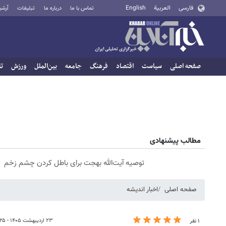
فارسی
العربية
English
تماس با ما
درباره ما
تبلیغات
آرشی
صفحه اصلی
سیاست
اقتصاد
فرهنگ
جامعه
بین‌الملل
ورزش
تا
مطالب پیشنهادی
توصیه آیت‌الله بهجت برای باطل کردن چشم زخم
صفحه اصلی
اخبار اندیشه
۲۳ اردیبهشت ۱۴۰۵ - ۱۳:۲۵
۱ نفر