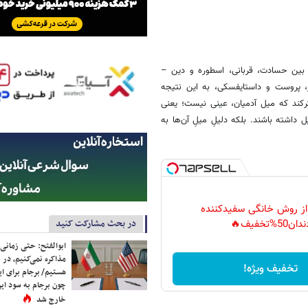
دن بین حسادت، قربانی، اسطوره و دین –
ر، پروست و داستایفسکی، به این نتیجه
رکند که میل آدمیان، عینی نیست؛ یعنی
 داشته باشند. بلکه دلیلِ میلِ آن‌ها به
 از روش خانگی سفیدکننده
در بحث مشارکت کنید
دان50%تخفیف🔥
ابوالفتح: حتی زمانی 
مذاکره نمی‌کنیم، در 
تخفیف ویژه!
هستیم/ برجام برای ای
چون برجام به سود ایرا
خارج شد