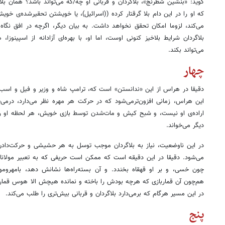
گوید: «بنشین شطرنج»، بلاگردان و قربانی او چه/که می‌تواند باشد؟ همان بلای
که او را در این دام بلا گرقتار کرده ((اسرائیل)، یا خویشتن تحقیرشده‌ی خوی
می‌کند، لزوما امکان تحقق نخواهد داشت. به بیان دیگر، اگرچه در افق نگاه
بلاگردان شرایط بلاخیز کنونی اوست، اما او، با بهره‌ای آزادانه از اسپینوزا،
می‌تواند بکند.
چهار
دقیقا در هراس از این «ندانستن» است که، ترامپ شاه و وزیر و فیل و اسب و 
این هراس، زمانی افزون‌ترمی‌شود که در حرکت هر مهره نظر می‌دارد، درمی‌ی
اراده‌ی او نیست، و شبح کیش و مات‌شدن توسط بازی خویش، هر لحظه او را ب
دیگر می‌خواند.
در این ناوضعیت، نیاز به بلاگردان موجب توسل به هر حشیشی و حرکت‌دادن 
می‌شود. دقیقا در این دقیقه است که ممکن است حریفی که به تعبیر مولانا ف
چون خسی، و بر او قهقاه بخندد. و آن بسته‌راه‌ها نشانش دهد، بامهرومو
هم‌چون آن قماربازی که هرچه بودش را باخته و نمانده هیچش الا هوس قمار د
در این مسیر هرگام که برمی‌دارد بلاگردان و قربانی بیش‌تری را طلب می‌کند.
پنج