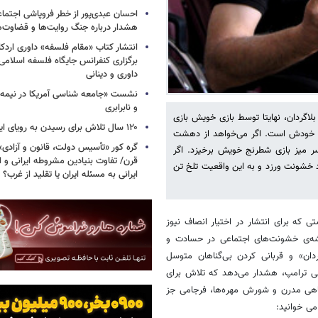
احسان عبدی‌پور از خطر فروپاشی اجتماع
هشدار درباره جنگ روایت‌ها و قضاوت‌ه
انتشار کتاب «مقام فلسفه» داوری اردکان
برگزاری کنفرانس جایگاه فلسفه اسلامی با
داوری و دینانی
نشست «جامعه شناسی آمریکا در نیمه 
و نابرابری
و بلاگردان، نهایتا توسط بازی خویش بازی
۱۲۰ سال تلاش برای رسیدن به رویای ایرانی
ساز، خودش است. اگر می‌خواهد از دهشت
گره کور «تأسیس دولت، قانون و آزادی
 سر میز بازی شطرنج خویش برخیزد. اگر
قرن/ تفاوت بنیادین مشروطه ایرانی و ا
 خشونت ورزد و به این واقعیت تلخ تن
ایرانی به مسئله ایران یا تقلید از غرب؟
شتی که برای انتشار در اختیار انصاف نیوز
ریشه‌ی خشونت‌های اجتماعی در حسادت و
ردان» و قربانی کردن بی‌گناهان متوسل
اسی ترامپ، هشدار می‌دهد که تلاش برای
آگاهی مدرن و شورش مهره‌ها، فرجامی جز
می خوانید: