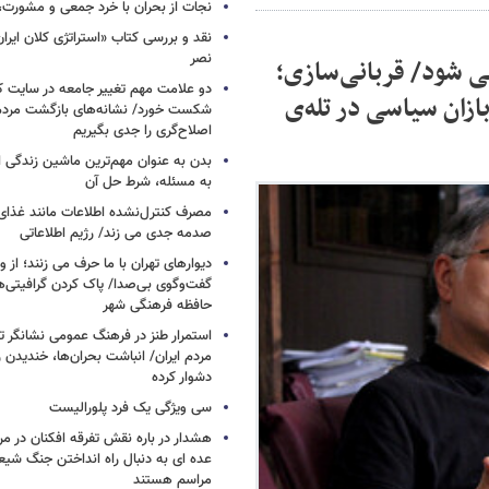
نجات از بحران با خرد جمعی و مشورت، 
نقد و بررسی کتاب «استراتژی کلان ایرا
نصر
 شود/ قربانی‌سازی؛
دو علامت مهم تغییر جامعه در سایت کارز
ازان سیاسی در تله‌ی
شکست خورد/ نشانه‌های بازگشت مردم 
اصلاح‌گری را جدی بگیریم
بدن به عنوان مهم‌ترین ماشین زندگی 
به مسئله، شرط حل آن
مصرف کنترل‌نشده اطلاعات مانند غذای 
صدمه جدی می زند/ رژیم اطلاعاتی
دیوارهای تهران با ما حرف می زنند؛ از و
گفت‌وگوی بی‌صدا/ پاک کردن گرافیتی‌
حافظه فرهنگی شهر
استمرار طنز در فرهنگ عمومی نشانگر ت
مردم ایران/ انباشت بحران‌ها، خندیدن ر
دشوار کرده
سی ویژگی یک فرد پلورالیست
هشدار در باره نقش تفرقه افکنان در مر
عده ای به دنبال راه انداختن جنگ شیع
مراسم هستند