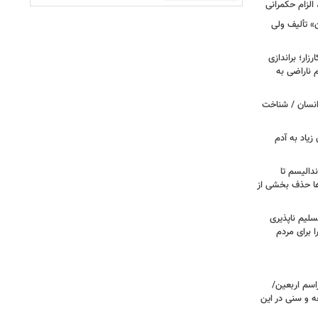
الزام حکمرانی
ن» تألیف ولی
ار؛ براندازی
ناراضی به
انسان / شناخت
زیاد به آدم
ندالیسم تا
ها حذف بخشی از
سلیم ناپذیری
ا برای مردم
اسم اربعین/
ه و سنی در این