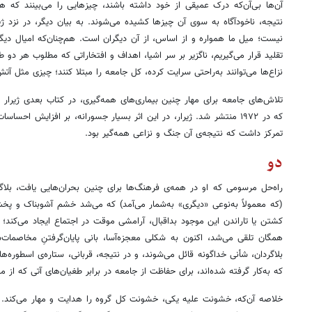
آن‌ها بی‌آن‌که درک عمیقی از خود داشته باشند، چیزهایی را می‌بینند که همس
نتیجه، ناخودآگاه به سوی آن چیزها کشیده می‌شوند. به بیان دیگر، در نزد ژیر
نیست؛ میل ما همواره و از اساس، از آن دیگران است. هم‌چنان‌که امیال دیگرا
تقلید قرار می‌گیریم، ناگزیر بر سر اشیا، اهداف و افتخاراتی که مطلوب هر دو 
نزاع‌ها می‌توانند به‌راحتی سرایت کرده، کل جامعه را مبتلا کنند؛ چیزی مثل آت
تلاش‌های جامعه برای مهار چنین بیماری‌های همه‌گیری، در کتاب بعدی ژیر
که در ۱۹۷۲ منتشر شد. ژیرار، در این اثر بسیار جسورانه، بر افزایش احسا
تمرکز داشت که نتیجه‌ی آن جنگ و نزاعی همه‌گیر بود.
دو
راه‌حل مرسومی که او در همه‌ی فرهنگ‌ها برای چنین بحران‌هایی یافت، بلاگرد
(که معمولاً به‌نوعی «دیگری» به‌شمار می‌آمد) که می‌شد خشم آشوبناک و پخش
کشتن یا تاراندن این موجود بداقبال، آرامشی موقت در اجتماع ایجاد می‌کند؛
همگان تلقی می‌شد، اکنون به شکلی معجزه‌آسا، بانی پایان‌گرفتنِ مخاصمات‌شا
بلاگردان، شأنی خداگونه قائل می‌شوند، و در نتیجه، قربانی، ستاره‌ی اسطوره‌
که به‌کار گرفته شده‌اند، برای حفاظت از جامعه در برابر طغیان‌های آتی که از م
خلاصه آن‌که، خشونت علیه یکی، خشونت کل گروه را هدایت و مهار می‌کند. 