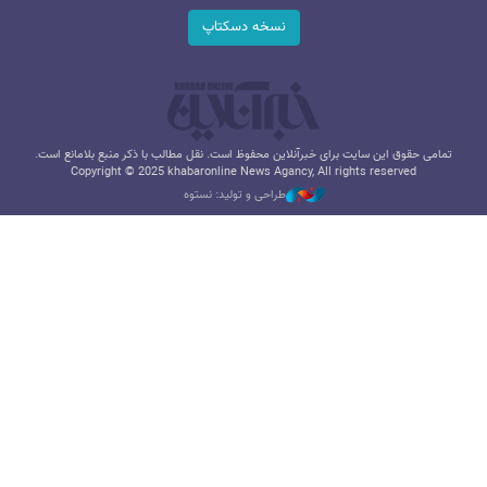
نسخه دسکتاپ
تمامی حقوق این سایت برای خبرآنلاین محفوظ است. نقل مطالب با ذکر منبع بلامانع است.
Copyright © 2025 khabaronline News Agancy, All rights reserved
طراحی و تولید: نستوه