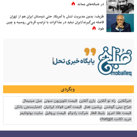
در شبکه‌های معاند
ظریف: بدون مدیریت تنش با آمریکا، حتی دوستان ایران هم از تهران
فاصله می‌گیرند/ایران نباید در مذاکرات با ترامپ قربانی روسیه و چین
شود
وبگردی
خبرآنلاین
راه نو آنلاین
بازی آنلاین
قیمت تلویزیون سونی
مبل مینیمال
جراح بینی گوشتی
پرشین هتل
قیمت آهن فولاد ایرانیان
اعتبارسنجی بانکی
قیمت طلا امروز
بلیط قطار
شرکت رادوکو
قیمت پروفیل
سایت یوتوتایمز
خرید اکانت chatgpt