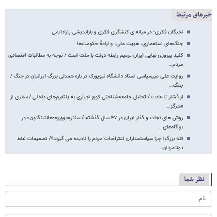
خبرهای مرتبط
نخبگان فکری؛ در میانه ی کنشگری فکری و بازاندیشی پارادایمی
جنگ‌های استعماری، هویت ملی، و ارادهٔ حکومت‌ها
کلید پیروزی نهایی ایران ترمیم رابطه دولت با ملت است / توجه به مطالبات اقتصادی
مردم…
روایت علی میرسپاسی استاد دانشگاه نیویورک در باره همدلی بزرگ ایرانیان در جنگ /
جنگ…
از فشار تا عادت / تحلیل جامعه‌شناختی کوچ اجباری به پلتفرم‌های داخلی / سفری از
«هرگز…
روش های نجات و گذار ایران در ۴۷ سال گذشته / سنتز«دوورژه-هانتینگتون» در
بزنگاه‌های…
تله بزرگ؛ چرا سیاستمداران اعتراضات مردم را نادیده می گیرند؟/ تصمیمات غلط
دولتمردان…
نظر شما