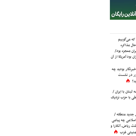
که می‌گوییم
حال مذاکره
ران معجزه بود/
ن بود آمریکا از آن
برنگار بودید چه
ور در نشست
د؟
لبنان با ایران /
ی با حزب نزدیک
 جدید منطقه /
اسلامی چه پیامی
لث ریاض، آنکارا و
 امنیتی غرب