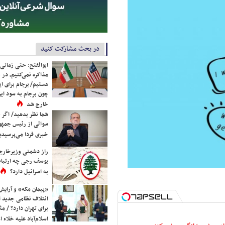
در بحث مشارکت کنید
ابوالفتح: حتی زمانی 
مذاکره نمی‌کنیم، در 
هستیم/ برجام برای ای
چون برجام به سود ایرا
خارج شد
شما نظر بدهید/ اگر خ
سوالی از رئیس جمه
خبری فردا می‌پرسیدی
راز دشمنی وزیرخارجه 
یوسف رجی چه ارتباط
به اسرائیل دارد؟
«پیمان مکه» و آرایش
ائتلاف نظامی جدید 
برای تهران دارد؟ / مث
اسلام‌آباد علیه خلاء