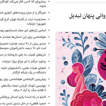
بیماری‌ای که کسی فکر نمی‌کند کودکان ب
شوند
خبرنگار را از میان پرونده‌های کیفری شن
انی پنهان تبدیل
شهریور/ جزئیات
اسامی ژل‌های غیر مجاز شستشوی پو
هواشناسی برای این استان‌ها هشدار صا
صدور بیش از ۹۰ درصد هدایت 
ثبت نام ۷۰ درصد دانش‌آموزان متوسطه اول
داروهای کمیاب به جای داروخانه در دس
برخورد مرگبار با تیر چراغ برق/ جزئیات
اعضای هیئت علمی، دانشجویان نخبه و 
دانشگاه در یک شبکه‌ اثرگذار
پیش‌بینی کارشناس هواشناسی برای روزه
چهارمین کودک قربانی حمله سگ‌های 
۶ قلاده سگ به آراد ۹ ساله
النینو در راه است؛ پاییز امسال پرچال
«تجرد قطعی» در حال تبدیل شدن به 