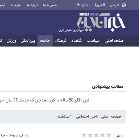
فارسی
العربية
English
تماس با ما
درباره ما
تبلیغات
آرشی
صفحه اصلی
سیاست
اقتصاد
فرهنگ
جامعه
بین‌الملل
ورزش
تا
مطالب پیشنهادی
این آقای58ساله با کرم ضدچروک جلبک10سال جوان شد(سفارش با تخفیف)
صفحه اصلی
اخبار اجتماعی
سلامت
۲۷ خرداد ۱۴۰۵ - ۰۶:۱۰
۰ نفر