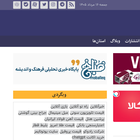
جمعه ۱۶ مرداد ۱۴۰۵
انتشارات
وبلاگ
استان‌ها
وبگردی
خبرآنلاین
راه نو آنلاین
بازی آنلاین
قیمت تلویزیون سونی
مبل مینیمال
جراح بینی گوشتی
پرشین هتل
قیمت آهن فولاد ایرانیان
اعتبارسنجی بانکی
قیمت طلا امروز
بلیط قطار
شرکت رادوکو
قیمت پروفیل
سایت یوتوتایمز
خرید اکانت chatgpt