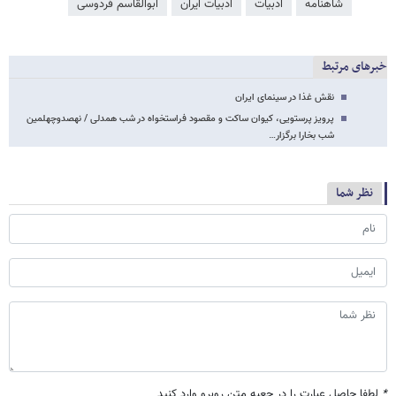
شاهنامه
ادبیات
ادبیات ایران
ابوالقاسم فردوسی
خبرهای مرتبط
نقش غذا در سینمای ایران
پرویز پرستویی، کیوان ساکت و مقصود فراستخواه در شب همدلی / نهصدوچهلمین
شب بخارا برگزار…
نظر شما
*
لطفا حاصل عبارت را در جعبه متن روبرو وارد کنید