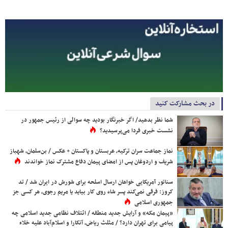
در بحث مشارکت کنید
شما نظر بدهید/ اگر خبرنگار بودید چه سوالی از رئیس جمهور در
نشست خبری فردا می‌پرسیدید؟
نماز جماعت سران ترکیه، عربستان و پاکستان + عکس / بن‌سلمان، شهباز
شریف و اردوغان پس از امضای پیمان دفاع مشترک نماز خواندند
سناتور آمریکایی خواهان ارسال اسلحه برای شورش در ایران شد / تد
کروز: فرقی نمی‌کند پسر شاه روی کار بیاید یا مریم رجوی، هر کسی جز
جمهوری اسلامی
«پیمان مکه» و آرایش جدید منطقه / ائتلاف نظامی جدید اسلامی چه
پیامی برای تهران دارد؟ / مثلث ریاض، آنکارا و اسلام‌آباد علیه خلاء