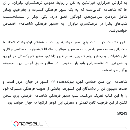
به گزارش خبرگزاری خبرآنلاین به نقل از روابط عمومی فرهنگسرای نیاوران، از آن
جا که شاهنامه، کتابی‌ست که به یک سپهر فرهنگی گسترده و جغرافیای پهناور
شامل مردمان سرزمین‌های گوناگون تعلق دارد، یکی دیگر از سلسله‌نشست
شب‌های بخارا در فرهنگسرای نیاوران، به «سپهر فرهنگی شاهنامه» اختصاص
خواهدیافت.
این نشست در ساعت پنج عصر دوشنبه بیست و هشتم اردیبهشت ۱۴۰۵، با
سخنرانی محمدجعفر یاحقی، محمدسرور مولایی، ماندانا تیشه‌یار، محمدامیر جلالی،
علی دهباشی و پخش پیام تصویری نظام‌الدین زاهدی، سفیر تاجیکستان در ایران،
و هم‌چنین شاهنامه‌خوانی بانو یارا حقیقی، در سالن خلیج فارس این مجموعه
برگزار خواهدشد.
شاهنامه، این متن حماسی کهن، پیونددهنده ۲۳ کشور در جهان امروز است و
صدها میلیون تن از باشندگان این کشورها، بخشی از هویت فرهنگی مشترک خود
را با این کتاب تعریف می‌کنند. شب سپهر فرهنگی شاهنامه، فرصتی برای سخن
گفتن از این ظرفیت کلان تمدنی و معرفی این گوهر گرانبها به جهان خواهد بود.
59243