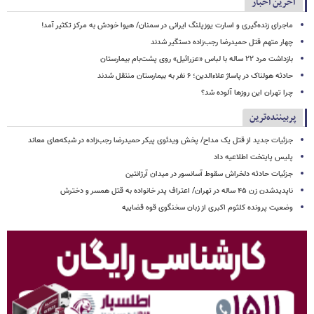
آخرین اخبار
ماجرای زنده‌گیری و اسارت یوزپلنگ ایرانی در سمنان/ هیوا خودش به مرکز تکثیر آمد!
چهار متهم قتل حمیدرضا رجب‌زاده دستگیر شدند
بازداشت مرد ۲۲ ساله با لباس «عزرائیل» روی پشت‌بام بیمارستان
حادثه هولناک در پاساژ علاءالدین؛ ۶ نفر به بیمارستان منتقل شدند
چرا تهران این روزها آلوده شد؟
پربیننده‌ترین
جزئیات جدید از قتل یک مداح/ پخش ویدئوی پیکر حمیدرضا رجب‌زاده در شبکه‌های معاند
پلیس پایتخت اطلاعیه داد
جزئیات حادثه دلخراش سقوط آسانسور در میدان آرژانتین
ناپدیدشدن زن ۴۵ ساله در تهران/ اعتراف پدر خانواده به قتل همسر و دخترش
وضعیت پرونده کلثوم اکبری از زبان سخنگوی قوه قضاییه