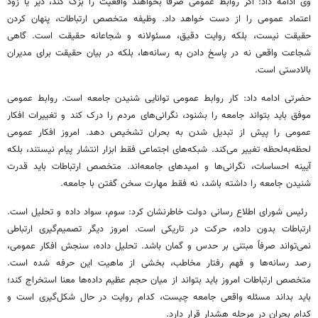
وی ادامه داد: اگر روابط عمومی صرفاً بخواهند واقعیت را بزک کند، دیر یا زود
اعتماد عمومی را از دست خواهد داد. وظیفه متخصص ارتباطات، پنهان کردن
حقیقت نیست، بلکه روایت دقیق، مسئولانه و شجاعانه حقیقت است. گاهی
شجاعت واقعی نه در پاسخ دادن به رسانه‌ها، بلکه در بیان حقیقت برای مدیران
بالادستی است.
حضرتی ادامه داد: کار روابط عمومی توانایی شنیدن جامعه است. روابط عمومی
موفق باید بتواند جامعه را بشنود، نگرانی‌های مردم را درک کند و تغییرات افکار
عمومی را پیش از تبدیل شدن به بحران تشخیص دهد. امروز افکار عمومی
لحظه‌به‌لحظه تغییر می‌کند. شبکه‌های اجتماعی فقط ابزار انتشار پیام نیستند، بلکه
آیینه احساسات، نگرانی‌ها و امیدهای جامعه‌اند. متخصص ارتباطات باید قدرت
شنیدن جامعه را داشته باشد، نه فقط مهارت سخن گفتن با جامعه.
رئیس شورای اطلاع رسانی دولت خاطرنشان کرد: سوم، سواد داده و تحلیل است.
ارتباطات بدون داده، حرکت در تاریکی است. امروز دیگر تصمیم‌گیری ارتباطی
نمی‌تواند صرفاً مبتنی بر حدس و گمان باشد. تحلیل داده، سنجش افکار عمومی،
رصد رسانه‌ها و فهم رفتار مخاطب، بخشی از ماهیت این حرفه شده است.
متخصص ارتباطات امروز باید بتواند از میان حجم عظیم داده‌ها معنا استخراج کند؛
باید بداند مسئله واقعی جامعه چیست، کدام روایت در حال شکل‌گیری است و
کدام بحران در مرحله هشدار قرار دارد.