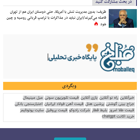
در بحث مشارکت کنید
ظریف: بدون مدیریت تنش با آمریکا، حتی دوستان ایران هم از تهران
فاصله می‌گیرند/ایران نباید در مذاکرات با ترامپ قربانی روسیه و چین
شود
وبگردی
خبرآنلاین
راه نو آنلاین
بازی آنلاین
قیمت تلویزیون سونی
مبل مینیمال
جراح بینی گوشتی
پرشین هتل
قیمت آهن فولاد ایرانیان
اعتبارسنجی بانکی
قیمت طلا امروز
بلیط قطار
شرکت رادوکو
قیمت پروفیل
سایت یوتوتایمز
خرید اکانت chatgpt