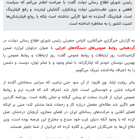
رئیس شورای اطلاع رسانی دولت گفت: با صراحت اعلام می‌کنم که سیاست
قطعی و بدون عقب‌نشینی دولت پزشکیان، گشایش اینترنت و رفع فیلترینگ
است. فیلترینگ گسترده نه‌ تنها کارآیی نداشته است بلکه با رواج فیلترشکن‌ها
امنیت کشور را به مخاطره انداخته است.
به گزارش خبرگزاری خبرآنلاین، الیاس حضرتی رئیس شورای اطلاع رسانی دولت، در
گردهمایی روابط عمومی‌های دستگاه‌های اجرایی
با عنوان «راویان ایران» ضمن
گرامیداشت روز ارتباطات و روابط عمومی گفت: روز ارتباطات و روابط عمومی را
بهترین دوستان خودم که ایثارگرانه، با تمام وجود و با تمام توان، دوست و دشمن
را به اعتراف واداشتند تبریک می‌گویم.
بنابر روایت ایلنا، وی افزود: از آن سو، حتی ترامپ که سراسر سخنانش آکنده از
ادبیات خشن و خودستایی است، ناچار شد اعتراف کند که قدرت نرم و روابط
عمومی ایران، از قدرت سخت او پیشی گرفته و تجلی یافته است. روزنامه گاردین
هم ناگزیر شد مقاله‌ای مفصل درباره کار و زحمات شما منتشر کند؛ مبنی بر اینکه
فضای آنلاین و حرکت‌های رسانه‌ای ایران در فضای مجازی، آن‌چنان درخشان عمل
کرده که با وجود آنکه دنیای غرب خود مبدع و مخترع این عرصه بوده است، وزیر
دفاع آن‌ها به خبرنگاران اعتراض و گلایه کرده که ایرانیان از شما جلوتر هستند.