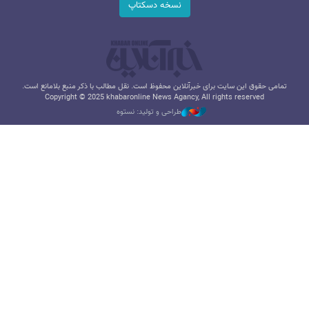
نسخه دسکتاپ
تمامی حقوق این سایت برای خبرآنلاین محفوظ است. نقل مطالب با ذکر منبع بلامانع است.
Copyright © 2025 khabaronline News Agancy, All rights reserved
طراحی و تولید: نستوه