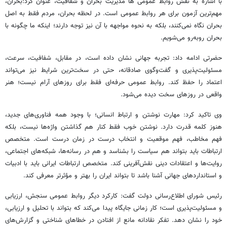
با اشاره به نقش روابط عمومی ها مدیریت بحران و شفافیت، عنوان کرد:بحران،
مهم‌ترین آزمون برای هر روابط عمومی است. در لحظه بحران، مردم فقط به اصل
بحران نگاه نمی‌کنند، بلکه به نحوه مواجهه با آن نیز توجه دارند؛ اینکه ما چگونه با
بحران روبه‌رو می‌شویم.
حضرتی ادامه داد: تجربه جهانی نشان داده است، در مقابل، شفافیت، سرعت،
مسئولیت‌پذیری و گفت‌وگوی صادقانه، حتی در سخت‌ترین شرایط نیز می‌تواند
اعتماد را حفظ کند. روابط عمومی حرفه‌ای فقط برای روزهای آرام نیست؛ هنر
واقعی در روزهای سخت دیده می‌شود.
وی تاکید کرد: مهارت نوشتن و ارتباط انسانی؛ با وجود همه فناوری‌های جدید،
هنوز کلمه قدرت دارد. نوشتن خوب فقط کنار هم گذاشتن واژه‌ها نیست، بلکه
فهم مخاطب، فهم موقعیت و انتخاب درست در زمان درست است. متخصص
ارتباطات باید بتواند هم سیاست را بشناسد و هم در رسانه‌ها، شبکه‌های اجتماعی،
روایت‌ها و اعتقادات دینی نقش‌آفرینی کند. متخصص ارتباطات ایرانی باید با ادبیات
و استانداردهای جهانی آشنا باشد تا بتواند ایران را بهتر و مؤثرتر معرفی کند.
رئیس شورای اطلاع‌رسانی دولت گفت: کارکرد دیگر روابط عمومی سنجش، ارزیابی
و مسئولیت‌پذیری است؛ کار زمانی جایگاه پیدا می‌کند که بتواند با تحلیل و ارزیابی،
خود را نشان دهد. تفکر نقادانه مانع از افتادن در خطاهای شناختی و گزارش‌های