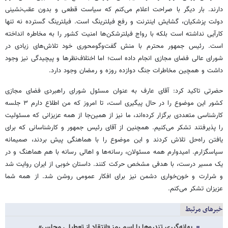
دارند. بار دیگر با صراحت اعلام می‌کنم که سیاست قطعی و بدون عقب‌نشینی
دولت پزشکیان، گشایش اینترنت و رفع فیلترینگ است. فیلترینگ گسترده نه‌ تنها
کارآیی نداشته است بلکه با رواج فیلترشکن‌ها امنیت کشور را به مخاطره انداخته
است. رئیس جمهور محترم با منش گفت‌وگومحوری خود تلاش‌های زیادی در
شورای عالی فضای مجازی انجام داده است؛ اما اختلاف‌نظرها و پیچیدگی نیز وجود
داشت و همچین مخاطرات جنگ دوازده روزه و رمضان وجود دارد.
حضرتی تاکید کرد: آقای عارف به عنوان مسئول شورای راهبردی فضای مجازی
کشور این موضوع را در حال پیگیری است، تا امروز که من اطلاع دارم ۳ جلسه
کارشناسی متعددی برگزار کرده‌اند، ما نیز از همین‌جا از همه عزیزانی که مسئولیت
را پذیرفتند تشکر می‌کنیم. همچنین از آقای رئیس جمهور و کارشناسانی که برای
یافتن راه‌حل تلاش کردند و این موضوع را با هماهنگی پیش بردند، صمیمانه
سپاسگزارم. امیدوارم همه مسئولان، رسانه‌ها و اهالی رسانه با هم هماهنگ و در
یک مسیر درست، با هدفی مشخص حرکت کنند. داستان خوبی از ایران روایت شد
و شرارت و خون‌خواری دشمن نیز برای افکار عمومی روشن شد. از همه شما
عزیزان تشکر می‌کنم.
خبرهای مرتبط
بهانه‌گیری تندروها با اسم رمز «انتقاد از تعطیلی مجلس»