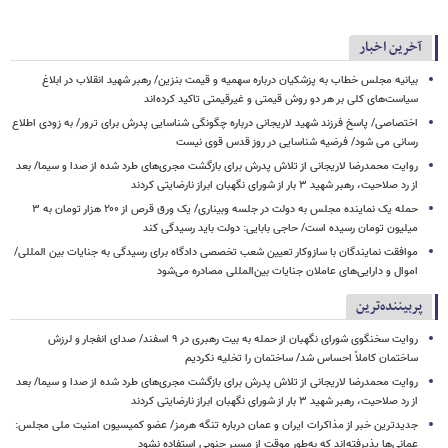
آخرین اخبار
بیانیه مجلس خطاب به پزشکیان درباره سهمیه و قیمت بنزین/ رهبر شهید انقلاب در ابلاغ
سیاست‌های کلی بر هر دو روش قیمتی و غیرقیمتی تاکید کرده‌اند
اختصاصی/ پاسخ فرزند شهید لاریجانی درباره چگونگی شناسایی پدرش برای ترور/ به زودی اطلاع
رسانی می شود/ فرضیه شناسایی در روز قدس قوی نیست
روایت محمدرضا لاریجانی از تلاش پدرش برای بازگشت مجری‌های طرد شده از صدا و سیما/ بعد
از رد صلاحیت، رهبر شهید ۳ بار از شورای نگهبان ابراز نارضایتی کردند
حمله یک نماینده مجلس به دولت در جلسه وبیناری/ یک ورق قرص از ۲۰۰ هزار تومان به ۳
میلیون تومان رسیده است/ حاجی بابایی: دولت باید رسیدگی کند
موافقت نمایندگان با سازوکار تعیین شعب تخصصی دادگاه برای رسیدگی به جنایات بین المللی/
اموال و دارایی‌های عاملان جنایات بین‌المللی مصادره می‌شود
پربیننده‌ترین
روایت سخنگوی شورای نگهبان از حمله به بیت رهبری در ۹ اسفند/ صدای انفجار و لرزش
ساختمان کاملاً احساس شد/ ساختمان را تخلیه نکردیم
روایت محمدرضا لاریجانی از تلاش پدرش برای بازگشت مجری‌های طرد شده از صدا و سیما/ بعد
از رد صلاحیت، رهبر شهید ۳ بار از شورای نگهبان ابراز نارضایتی کردند
جدیدترین خبر از مذاکرات ایران و عمان درباره تنگه هرمز/ عضو کمیسیون امنیت ملی مجلس:
عمانی‌ها پذیرفته‌اند که به‌طور موقت از مسیر جنوبی استفاده نشود