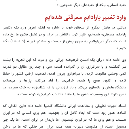
جنبه‌ انسانی، بلکه از جنبه‌های دیگر همچنین.»
وارد تغییر پارادایم معرفتی شده‌ایم
دباشی در بخش دیگری از سخنان خود، با اشاره به اینکه امروز وارد یک «تغییر
پارادایم معرفتی» شده‌ایم، اظهار کرد: «اتفاقی در ایران و در تخیل فکری ما رخ داده
است که دیگر نمی‌توانیم به جهان پیش از بیست و هشتم فوریه (۹ اسفند) نگاه
کنیم.»
وی ادامه داد: «برای یک انسان فرهیخته‌ ایرانی، زن و مرد، که این تجربه را پشت
سر گذاشته و با سرافرازی آن را گذرانده است؛ سی و چند روز مقابل دو قدرت
اتمی وحشی مقاومت کرده، با سرافرازی بیرون آمده، تمامیت ارضی کشور را حفظ
کرده و اکنون صبح پا شده، خرابی‌ها را آباد می‌کند، پل‌ها را می‌سازد،
دانشگاه‌هایش را بازسازی می‌کند و یاد فرزندانی را که شتاب‌زده به خاک سپرده، در
ذهن دارد؛ این وضعیت، ذهن ما را مانند «انقلاب کپرنیکی» کرده است.»
استاد ادبیات تطبیقی و مطالعات ایرانی دانشگاه کلمبیا ادامه داد: «این اتفاقی که
افتاده، هنوز زود است که ابعاد کامل آن را بفهمیم، هم برای کسانی که در ایران
هستند و هم برای ما که در ایران نیستیم، اما دل‌مان در ایران است. اما یک چیز
مسجل است: آن مقاومت دلیرانه همه ملت ایران. هر جنگی که ما در داخل