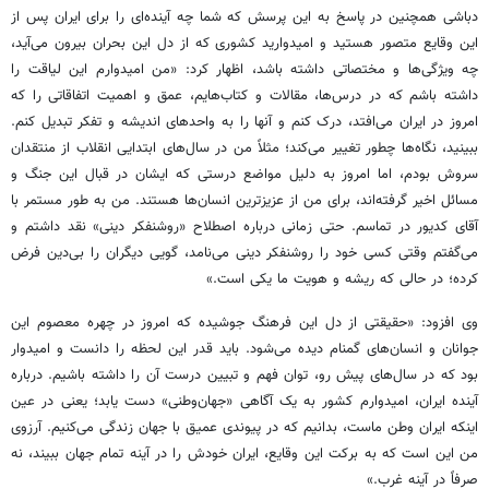
دباشی همچنین در پاسخ به این پرسش که شما چه آینده‌ای را برای ایران پس از
این وقایع متصور هستید و امیدوارید کشوری که از دل این بحران بیرون می‌آید،
چه ویژگی‌ها و مختصاتی داشته باشد، اظهار کرد: «من امیدوارم این لیاقت را
داشته باشم که در درس‌ها، مقالات و کتاب‌هایم، عمق و اهمیت اتفاقاتی را که
امروز در ایران می‌افتد، درک کنم و آنها را به واحدهای اندیشه و تفکر تبدیل کنم.
ببینید، نگاه‌ها چطور تغییر می‌کند؛ مثلاً من در سال‌های ابتدایی انقلاب از منتقدان
سروش بودم، اما امروز به ‌دلیل مواضع درستی که ایشان در قبال این جنگ و
مسائل اخیر گرفته‌اند، برای من از عزیزترین انسان‌ها هستند. من به‌ طور مستمر با
آقای کدیور در تماسم. حتی زمانی درباره اصطلاح «روشنفکر دینی» نقد داشتم و
می‌گفتم وقتی کسی خود را روشنفکر دینی می‌نامد، گویی دیگران را بی‌دین فرض
کرده؛ در حالی که ریشه و هویت ما یکی است.»
وی افزود: «حقیقتی از دل این فرهنگ جوشیده که امروز در چهره معصوم این
جوانان و انسان‌های گمنام دیده می‌شود. باید قدر این لحظه را دانست و امیدوار
بود که در سال‌های پیش رو، توان فهم و تبیین درست آن را داشته باشیم. درباره
آینده ایران، امیدوارم کشور به یک آگاهی «جهان‌وطنی» دست یابد؛ یعنی در عین
اینکه ایران وطن ماست، بدانیم که در پیوندی عمیق با جهان زندگی می‌کنیم. آرزوی
من این است که به برکت این وقایع، ایران خودش را در آینه تمام جهان ببیند، نه
صرفاً در آینه غرب.»