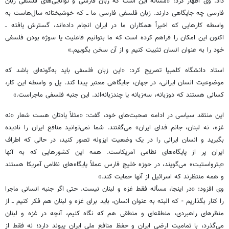
داد. وی اظهار کرد: «مسأله این است که زبان فارسی و توانایی‌های فلسفی زبان
فارسی چه جایگاهی دارند. زبان فلسفی فارسی ما ــ که خوشبختانه سال‌هاست به
‌واسطه‌ کارهایی که اخیراً همکاران ما در ایران انجام داده‌اند، گسترش یافته ــ
اکنون این امکان را فراهم کرده است که ما بتوانیم فاعلیت یا سوژه‌ بودن فلسفی
خود را به ‌عنوان انسان تثبیت کنیم و از آن سخن بگوییم.»
استاد دانشگاه کلمبیا تصریح کرد: «این زبان فلسفی باید به‌گونه‌ای باشد که
موضوعیت انسان ایرانی، در جهان، جایگاهی معتبر پیدا کند. پل و واسطه‌ این کار،
کسانی هستند که دوزبانه، سه‌زبانه یا چندزبانه‌اند. این جنبه‌ فلسفی ماجراست.»
این منتقد سیاسی در ادامه صحبت‌های خود، گفت: «مثلاً یادتان هست شعار «نه
غزه، نه لبنان، جانم فدای ایران» می‌گفتند. شما نمی‌توانید منافع ایران را نادیده
بگیرید و انسان ایرانی را در یک وضعیت ایزوله تصور کنید، در حالی که اطراف
ایران پر از پایگاه‌های نظامی آمریکاست. همه‌ این کشورهایی که به آنها
«پترواستیت» می‌گویند، در حوزه‌ خلیج فارس عملاً پایگاه‌های نظامی آمریکا هستند
و همه منتظرند که اسرائیل از آنها حمایت کند.»
وی افزود: «در اینجا، مسأله فقط غزه و لبنان نیست. حتی اگر جنبه‌ انسانی ماجرا
را کنار بگذاریم - که البته به ‌عنوان انسان، باید برای غزه و لبنان هم فکر کنیم ــ از
منظرهای راهبردی، منطقه‌ای و منطقی هم که نگاه کنیم، آنچه در غزه و لبنان
می‌گذرد، با تمامیت ارضی ایران و حفظ منافع ملی ایران پیوند دارد؛ نه فقط از