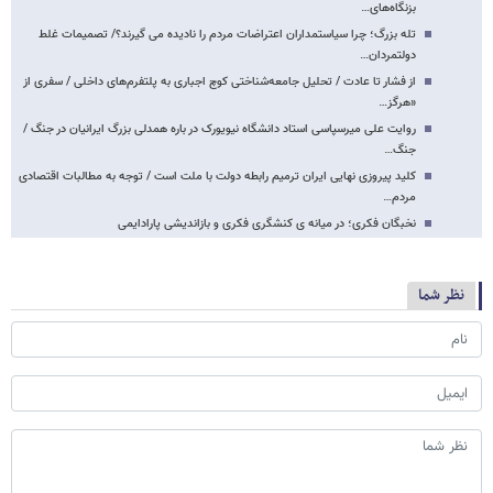
بزنگاه‌های…
تله بزرگ؛ چرا سیاستمداران اعتراضات مردم را نادیده می گیرند؟/ تصمیمات غلط
دولتمردان…
از فشار تا عادت / تحلیل جامعه‌شناختی کوچ اجباری به پلتفرم‌های داخلی / سفری از
«هرگز…
روایت علی میرسپاسی استاد دانشگاه نیویورک در باره همدلی بزرگ ایرانیان در جنگ /
جنگ…
کلید پیروزی نهایی ایران ترمیم رابطه دولت با ملت است / توجه به مطالبات اقتصادی
مردم…
نخبگان فکری؛ در میانه ی کنشگری فکری و بازاندیشی پارادایمی
نظر شما