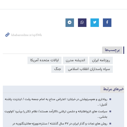
برچسب‌ها
روزنامه ایران
اندیشه مدرن
ایالات متحده آمریکا
سپاه پاسداران انقلاب اسلامی
جنگ
خبرهای مرتبط
رواداری و هم‌سرنوشتی در خیابان؛ اعتراض مداح به امام جمعه رشت / اینترنت پاشنه
آشیل؛…
سیاست های انزواطلبانه و دشمن تراشی ناکارآمد هستند/ نظام تکثر را بپذیرد /اولویت
بخشی…
روش های نجات و گذار ایران در ۴۷ سال گذشته / سنتز«دوورژه-هانتینگتون» در