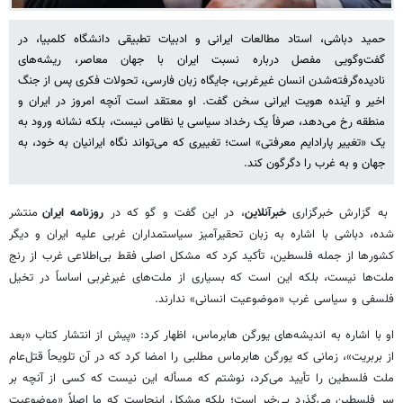
حمید دباشی، استاد مطالعات ایرانی و ادبیات تطبیقی دانشگاه کلمبیا، در
گفت‌وگویی مفصل درباره نسبت ایران با جهان معاصر، ریشه‌های
نادیده‌گرفته‌شدن انسان غیرغربی، جایگاه زبان فارسی، تحولات فکری پس از جنگ
اخیر و آینده هویت ایرانی سخن گفت. او معتقد است آنچه امروز در ایران و
منطقه رخ می‌دهد، صرفاً یک رخداد سیاسی یا نظامی نیست، بلکه نشانه ورود به
یک «تغییر پارادایم معرفتی» است؛ تغییری که می‌تواند نگاه ایرانیان به خود، به
جهان و به غرب را دگرگون کند.
به گزارش خبرگزاری
خبرآنلاین
، در این گفت و گو که در
روزنامه ایران
منتشر
شده، دباشی با اشاره به زبان تحقیرآمیز سیاستمداران غربی علیه ایران و دیگر
کشورها از جمله فلسطین، تأکید کرد که مشکل اصلی فقط بی‌اطلاعی غرب از رنج
ملت‌ها نیست، بلکه این است که بسیاری از ملت‌های غیرغربی اساساً در تخیل
فلسفی و سیاسی غرب «موضوعیت انسانی» ندارند.
او با اشاره به اندیشه‌های یورگن هابرماس، اظهار کرد: «پیش از انتشار کتاب «بعد
از بربریت»، زمانی که یورگن هابرماس مطلبی را امضا کرد که در آن تلویحاً قتل‌عام
ملت فلسطین را تأیید می‌کرد، نوشتم که مسأله این نیست که کسی از آنچه بر
سر فلسطین می‌گذرد بی‌خبر است؛ بلکه مشکل اینجاست که ما اصلاً «موضوعیت