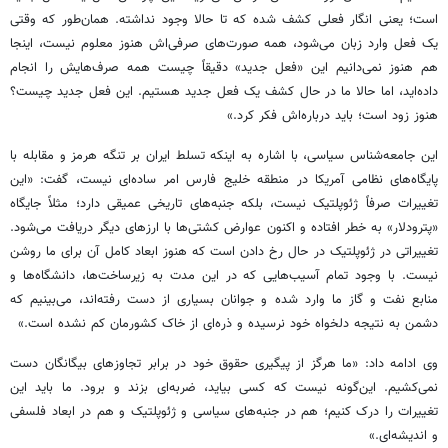
است؛ یعنی انگار فعلی کشف شده که تا حالا وجود نداشته. همان‌طور که وقتی
یک فعل وارد زبان می‌شود، همه صورت‌های صرفی‌اش هنوز معلوم نیست، اینجا
هم هنوز نمی‌دانیم این «فعل جدید» دقیقاً چیست همه‌ صرف‌هایش را انجام
داده‌اید، اما حالا ما در حال کشف یک فعل جدید هستیم. این فعل جدید چیست؟
هنوز زود است؛ باید درباره‌اش فکر کرد.»
این جامعه‌شناس سیاسی، با اشاره به اینکه تسلط ایران بر تنگه هرمز و مقابله با
پایگاه‌های نظامی آمریکا در منطقه خلیج فارس امر ساده‌ای نیست، گفت: «این
تغییرات صرفاً ژئوپلتیک نیست، بلکه جنبه‌های تاریخی عمیقی دارد؛ مثلاً جایگاه
«پترودلار» به خطر افتاده و اکنون عوارض کشتی‌ها با ارزهای دیگر دریافت می‌شود.
تغییراتی در ژئوپلتیک در حال رخ دادن است که هنوز ابعاد کامل آن برای ما روشن
نیست. با وجود تمام آسیب‌هایی که در این مدت به زیرساخت‌ها، دانشگاه‌ها و
منابع نفت و گاز ما وارد شده و جوانان بسیاری از دست رفته‌اند، می‌بینیم که
دشمن به نتیجه دلخواه خود نرسیده و ذره‌ای از خاک کشورمان کم نشده است.»
وی ادامه داد: «ما هرگز از پیگیری حقوق خود در برابر تجاوزهای بیگانگان دست
نمی‌کشیم. این‌گونه نیست که کسی بیاید، ضربه‌ای بزند و برود. ما باید این
تغییرات را درک کنیم؛ هم در جنبه‌های سیاسی و ژئوپلتیک و هم در ابعاد فلسفی
و اندیشه‌ای.»