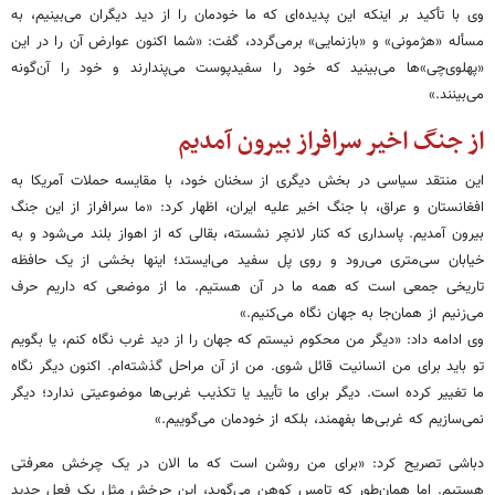
وی با تأکید بر اینکه این پدیده‌ای که ما خودمان را از دید دیگران می‌بینیم، به
مسأله «هژمونی» و «بازنمایی» برمی‌گردد، گفت: «شما اکنون عوارض آن را در این
«پهلوی‌چی»‌ها می‌بینید که خود را سفیدپوست می‌پندارند و خود را آن‌گونه
می‌بینند.»
از جنگ اخیر سرافراز بیرون‌ آمدیم
این منتقد سیاسی در بخش دیگری از سخنان خود، با مقایسه حملات آمریکا به
افغانستان و عراق، با جنگ اخیر علیه ایران، اظهار کرد: «ما سرافراز از این جنگ
بیرون آمدیم. پاسداری که کنار لانچر نشسته، بقالی که از اهواز بلند می‌شود و به
خیابان سی‌متری می‌رود و روی پل سفید می‌ایستد؛ اینها بخشی از یک حافظه‌
تاریخی جمعی است که همه‌ ما در آن هستیم. ما از موضعی که داریم حرف
می‌زنیم از همان‌جا به جهان نگاه می‌کنیم.»
وی ادامه داد: «دیگر من محکوم نیستم که جهان را از دید غرب نگاه کنم، یا بگویم
تو باید برای من انسانیت قائل شوی. من از آن مراحل گذشته‌ام. اکنون دیگر نگاه
ما تغییر کرده است. دیگر برای ما تأیید یا تکذیب غربی‌ها موضوعیتی ندارد؛ دیگر
نمی‌سازیم که غربی‌ها بفهمند، بلکه از خودمان می‌گوییم.»
دباشی تصریح کرد: «برای من روشن است که ما الان در یک چرخش معرفتی
هستیم. اما همان‌طور که تامس کوهن می‌گوید، این چرخش مثل یک فعل جدید