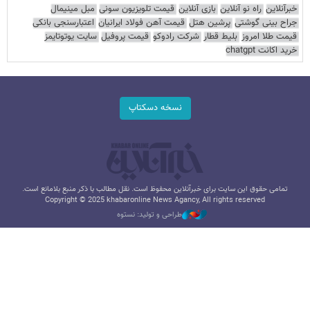
خبرآنلاین
راه نو آنلاین
بازی آنلاین
قیمت تلویزیون سونی
مبل مینیمال
جراح بینی گوشتی
پرشین هتل
قیمت آهن فولاد ایرانیان
اعتبارسنجی بانکی
قیمت طلا امروز
بلیط قطار
شرکت رادوکو
قیمت پروفیل
سایت یوتوتایمز
خرید اکانت chatgpt
نسخه دسکتاپ
تمامی حقوق این سایت برای خبرآنلاین محفوظ است. نقل مطالب با ذکر منبع بلامانع است.
Copyright © 2025 khabaronline News Agancy, All rights reserved
طراحی و تولید: نستوه