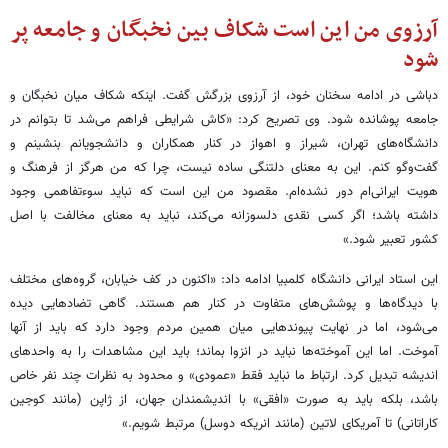
آرزوی من این است شکاف بین نخبگان و جامعه پر
شود
دباشی در ادامه سخنان خود، از آرزوی بزرگش گفت. اینکه شکاف میان نخبگان و
جامعه پوشانده شود. وی تصریح کرد: «کاش شرایطی فراهم می‌شد تا بتوانم در
دانشگاه‌های تهران، شیراز و اهواز در کنار همکاران و دانشجویانم بنشینم و
گفت‌وگو کنم. این به معنای دلتنگی ساده نیست، چرا که من هرگز از فرهنگ و
هویت ایرانی‌ام دور نشده‌ام. مقصود من این است که نباید سوءتفاهمی وجود
داشته باشد؛ اگر کسی نقدی دلسوزانه می‌کند، نباید به معنای مخالفت با اصل
کشور تعبیر شود.»
این استاد ایرانی دانشگاه کلمبیا ادامه داد: «اکنون در کف خیابان، گروه‌های مختلف
با دیدگاه‌ها و پوشش‌های متفاوت در کنار هم هستند. گاهی تضادهایی دیده
می‌شود، اما در نهایت پیوندهایی میان همین مردم وجود دارد که باید از آنها
آموخت. اما این آموخته‌ها نباید در انزوا بماند؛ باید این مشاهدات را به واحدهای
اندیشه تبدیل کرد. ارتباط ما نباید فقط «عمودی» و محدود به نظرات چند نفر خاص
باشد، بلکه باید به صورت «افقی» با اندیشمندان جهان، از ژاپن (مانند کوجین
کاراتانی) تا آمریکای لاتین (مانند انریکه دوسل) مرتبط شویم.»