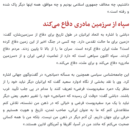
داشتیم، چه مخالف جمهوری اسلامی بودیم و چه موافق، همه اینها دیگر پاک شده
و رفته است.»
سپاه از سرزمین مادری دفاع می‌کند
دباشی با اشاره به اتحاد ایرانیان در طول تاریخ برای دفاع از سرزمین‌شان، گفت:
«زمین برای ما حالت تقدس دارد. چه کسی در جنگ اخیر از این زمین دفاع کرده
است؟ ملت ایران دفاع کرده است. سران ما را از بالا تا پایین زدند. مردم دفاع
کردند. سپاه اکنون سپاهی است که دارد از تمامیت ارضی ایران و از «سرزمین
مادری» دفاع می‌کند و برای ملت، دفاع می‌کند.»
این جامعه‌شناس سیاسی همچنین به مسأله «میانجی» در گفت‌وگوی جهانی اشاره
کرد. وی با نقد بخشی از نگاه ادوارد سعید گفت که ایرانیان دیگر نباید خود را از
منظر یک «مرد سفیدپوست فرضی» تعریف کنند یا مدام در پی جلب تأیید غرب
باشند. دباشی گفت: «وقت آن رسیده که «میانجی» خود را تغییر دهیم. یعنی دیگر
نباید با یک مرد سفیدپوست فرضی و خیالی که در ذهن من نشسته، تلاش کنم
متقاعدش کنم که ما به عنوان ایرانی، صاحب تمدن، تاریخ و هویت هستیم و
حرفی برای جهان داریم. آن آدم دیگر در ذهن من نیست. بلکه من با همه‌ کسانی
صحبت می‌کنم که مانند من در آسیا، آفریقا و آمریکای لاتین هستند.»