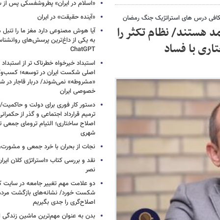
«اسلام در ایران» پطروشفسکی پس از س
«آینده حقیقت» در ایران
شکافی درس های استراتژیک جنگ رمضان
د هستند/ نظام تکثر را
آیا هوش مصنوعی دارد مغز ما را تنبل 
به یکی از داغ‌ترین پرسش‌های روانشنا
اری با فساد
ChatGPT
استبداد خیرخواه خطرناک تر از استبداد 
اصلی شکست ایران در توسعه؛ کسب‌وکا
«مشروطه» نمی‌شوند/ دربار قاجار در 
خصوصی ایران
دستور کار فوری برای دولت و حاکمیت/
ترمیم قرارداد اجتماعی و گذر از حکمرا
اصلاح ساختاری؛ التیام ترومای جمعی ت
شهری
نجات از بحران با خرد جمعی و مشورت، 
نقد و بررسی کتاب «استراتژی کلان ایرا
نصر
دو علامت مهم تغییر جامعه در سایت کارز
شکست خورد/ نشانه‌های بازگشت مردم 
اصلاح‌گری را جدی بگیریم
بدن به عنوان مهم‌ترین ماشین زندگی 