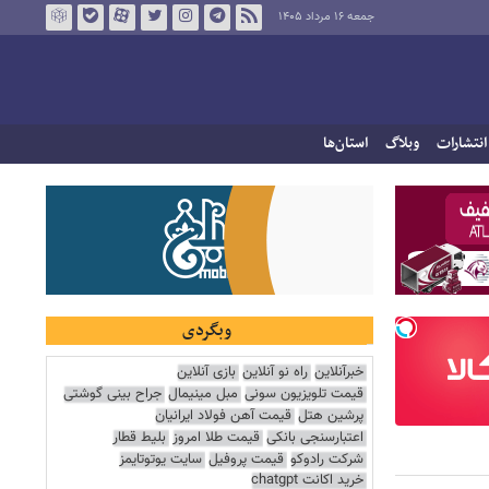
جمعه ۱۶ مرداد ۱۴۰۵
انتشارات
وبلاگ
استان‌ها
وبگردی
خبرآنلاین
راه نو آنلاین
بازی آنلاین
قیمت تلویزیون سونی
مبل مینیمال
جراح بینی گوشتی
پرشین هتل
قیمت آهن فولاد ایرانیان
اعتبارسنجی بانکی
قیمت طلا امروز
بلیط قطار
شرکت رادوکو
قیمت پروفیل
سایت یوتوتایمز
خرید اکانت chatgpt