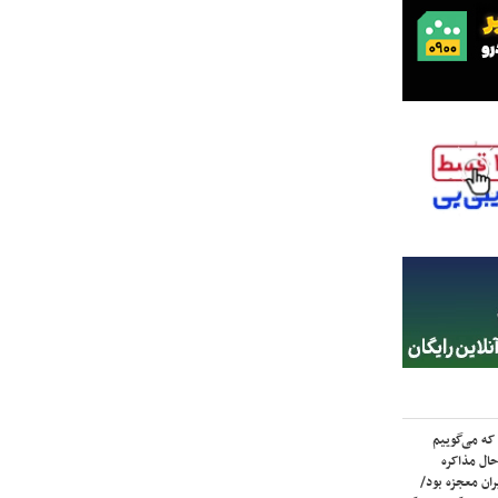
که می‌گوییم
حال مذاکره
ران معجزه بود/