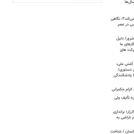
ال‌ها
می‌کند؟/ نگاهی
سی در عصر
شرور/ دلیل
رهای ما
شرکت های
 آشتی ملی،
نی دستوری/
ا پادشکنندگی
الزام حکمرانی
ن» تألیف ولی
ار؛ براندازی
ناراضی به
انسان / شناخت