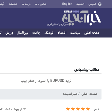
فارسی
العربية
English
تماس با ما
درباره ما
تبلیغات
آرشی
صفحه اصلی
سیاست
اقتصاد
فرهنگ
جامعه
بین‌الملل
ورزش
تا
مطالب پیشنهادی
ترید EURUSD با اسپرد از صفر پیپ
صفحه اصلی
اخبار اندیشه
۲۷ اردیبهشت ۱۴۰۵ - ۱۴:۰۲
۱ نفر