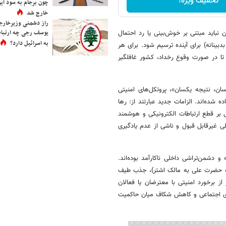
تخفیف ویژه!
چون برجام به سود ایرا
خارج شد
راز دشمنی وزیرخارجه 
یوسف رجی چه ارتباط
نباید مبتنی بر خوش‌بینی یا رد احتمال
به اسرائیل دارد؟
بینانه) برای آینده ترسیم شود. برای هر
 تا در صورت وقوع رخداد، کشور غافلگیر
ن، نتیجه یکسان»، پروتکل‌های امنیتی
ده‌اند. الزامات جدید عبارتند از: رها
ر قطع ارتباطات الکترونیکی و هوشمند
 غیرقابل قبول و ناشی از عدم یادگیری
و دشمن‌تراشی داخلی ناکارآمد بوده‌اند.
امه حضرت علی به مالک اشتر)، جذب طیف
ز برخورد امنیتی با معترضان یا فعالان
‌های اجتماعی و کاهش شکاف میان حاکمیت