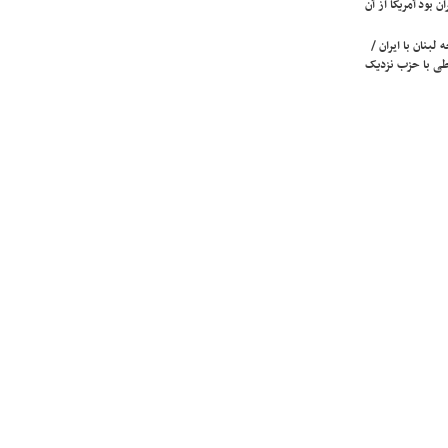
ن بود آمریکا از آن
لبنان با ایران /
ی با حزب نزدیک