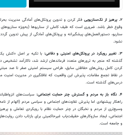
۲. پرهیز از تک‌سناریویی
فکر کردن و تدوین پروتکل‌های آمادگی مدیریت بحران 
وقوع خطر باشد. ضروری است که طیف کاملی از سناریوها (به‌ویژه سناریوهای بد
سناریو، دستورالعمل‌های پیشگیرانه و پروتکل‌های آمادگی از پیش تدوین گردد
نشود.
۳. تغییر رویکرد در پروتکل‌های امنیتی و دفاعی:
با تکیه بر اصل «کنش یکسا
گذشته که منجر به ترورهای متعدد فرماندهان ارشد شد، ناکارآمد تشخیص داده ش
کردن کامل روش‌های حفاظتی سابق، طراحی سیستم امنیتی صفر تا صد مبتنی ب
در نقاط تجمع مقامات، پذیرش این واقعیت که غافلگیری در مدیریت امنیت ملی
درس‌های گذشته است.
۴. نگاه باز به مردم و گسترش چتر حمایت اجتماعی:
سیاست‌های انزواطلبانه 
راهکار پیشنهادی اما پذیرش تفاوت‌های اجتماعی و سیاسی مردم (الهام از ن
وسیع‌تری از مردم و نخبگان در چتر حمایت نظام با رویکردی تعاملی و پرهیز ا
اجتماعی، ایجاد سازوکارهای حقیقت‌یاب غیرحاکمیتی برای بازتاب دادن روایت
و جامعه است.