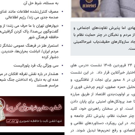
به مسئله، شرط حل آن
مصرف کنترل‌نشده اطلاعات مانند غذای 
صدمه جدی می زند/ رژیم اطلاعاتی
دیوارهای تهران با ما حرف می زنند؛ از و
نهادی اما پذیرش تفاوت‌های اجتماعی و
گفت‌وگوی بی‌صدا/ پاک کردن گرافیتی‌
 مردم و نخبگان در چتر حمایت نظام با
حافظه فرهنگی شهر
یجاد سازوکارهای حقیقت‌یاب غیرحاکمیتی
استمرار طنز در فرهنگ عمومی نشانگر ت
است.
مردم ایران/ انباشت بحران‌ها، خندیدن ر
دشوار کرده
در تاریخ ۲۴ فروردین ۱۴۰۵ نشست «درس های
سی ویژگی یک فرد پلورالیست
تیار خبرآنلاین قرار داد. در این نشست
هشدار در باره نقش تفرقه افکنان در مر
عضو هیئت علمی گروه مطالعات منطقه‌ای‌دانشگاه تهران در ۸ محور برای نجات از غافلگیری، و
عده ای به دنبال راه انداختن جنگ شیع
مراسم هستند
 تحلیل حمزه صفوی، لزوم چرخش فوری از
ر اولویت‌بندی اقتصاد از طریق مبارزه
 صد پروتکل‌های امنیتی برای پایان دادن
ده است. او در سخنان راهبردی خود، کلید
 چتر حمایت نظام، پذیرش تکثر جامعه و
». در این رویکرد، دستاوردهای نظامی و
تصادی و رفع تحریم‌ها تبدیل شوند. در