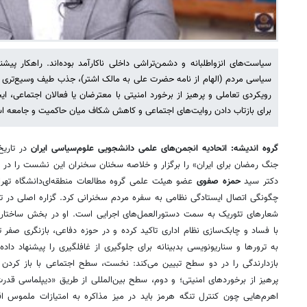
سیاست‌های انزواطلبانه و دشمن‌تراشی داخلی ناکارآمد بوده‌اند. راهکار پیش
سیاسی مردم (الهام از نامه حضرت علی به مالک اشتر)، جذب طیف وسیع‌تری از
رویکردی تعاملی و پرهیز از برخورد امنیتی با معترضان یا فعالان اجتماعی، ا
برای بازتاب دادن روایت‌های اجتماعی و کاهش شکاف میان حاکمیت و جامعه 
گروه اندیشه: اتحادیه انجمن‌های علمی دانشجویی علوم‌سیاسی ایران
جنگ رمضان برای ایران» را برگزار و خلاصه سخنان سخنران این نشست را در اخ
دکتر سید
حمزه صفوی
چگونگی اتصال ایستادگی نظامی به سفره مردم سخنرانی کرد. گزاره اصلی در
شعارهای تئوریک به سمت دستورالعمل‌های اجرایی است. او در بخش ساختاری، ب
با فساد و چابک‌سازی نظام اداری تاکید کرده و در حوزه دفاعی، بازنگری صفر تا
به ترورها و سناریونویسی بدبینانه برای جلوگیری از غافلگیری را پیشنهاد دا
بازدارندگی را در دو سطح تبیین می‌کند: نخست، سطح اجتماعی با باز کردن
پرهیز از برخوردهای امنیتی؛ و دوم، سطح بین‌المللی از طریق «دیپلماسی قدرت
اهرم‌هایی چون کنترل تنگه هرمز باید در میز مذاکره به امتیازات ملموس اق