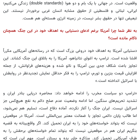
واقعیت است. در جهانی با یک بام و دو هوا (double standards) زندگی می‌کنیم؛
ایرانی، لبنانی و فلسطینی از حقوق مشابه انسان غربی برخوردار نیستند. این
تبعیض تنها در حقوق بشر نیست، در زمینه انرژی هسته‌ای هم هست.
به نظر شما چرا آمریکا برغم ادعای دستیابی به اهداف خود در این جنگ همچنان
ناکام مانده است؟
دستیابی آمریکا به اهداف خود دروغی بزرگ است که در رسانه‌های آمریکایی مکرراً
افشا شده است. ترامپ به اغوای نتانیاهو، آمریکا را به باتلاق این جنگ کشاند. این
تجاوز باعث شکاف جدی بین آمریکا و ناتو شده و هزینه‌های فراوانش، از جمله
افزایش قیمت بنزین و تورم، ترامپ را به فکر حداقل نمایش تجدیدنظر در روابطش
با اسرائیل انداخته است.»
«ترامپ دو سیاست مخرب را ادامه خواهد داد: محاصره دریایی بنادر ایران و
تشدید تحریم‌های سنگین. اما ادامه وضعیت عدم صلح دائم به نفع هیچ‌کس جز
اسرائیل نیست. ایران جنگ را آغاز نکرده، آماده دفاع است، تسلیم هم نمی‌شود،
اما طالب پایان دائمی تجاوز با ضمانت معتبر بین‌المللی است. آمریکا در موقعیتی
نیست که بتواند خواسته‌های خود را به ایران تحمیل کند. اگر واقع‌بینانه به قضیه
بنگریم ایران هم در موقعیتی نیست که بتواند تمام خواسته‌های برحقش را به
طرف آمریکایی تحمیل کند. مذاکره جای بده و بستان است. مهم این است که