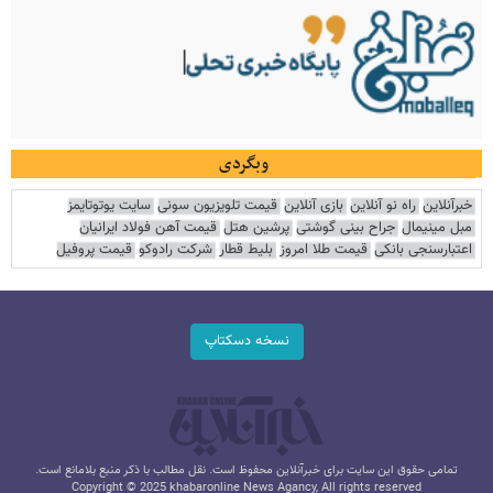
وبگردی
خبرآنلاین
راه نو آنلاین
بازی آنلاین
قیمت تلویزیون سونی
سایت یوتوتایمز
مبل مینیمال
جراح بینی گوشتی
پرشین هتل
قیمت آهن فولاد ایرانیان
اعتبارسنجی بانکی
قیمت طلا امروز
بلیط قطار
شرکت رادوکو
قیمت پروفیل
نسخه دسکتاپ
تمامی حقوق این سایت برای خبرآنلاین محفوظ است. نقل مطالب با ذکر منبع بلامانع است.
Copyright © 2025 khabaronline News Agancy, All rights reserved