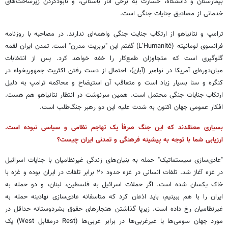
بیمارستان و دانشگاه، خسارت به برخی آثار باستانی، و نابودکردن زیرساخت‌های
خدماتی از مصادیق جنایات جنگی است.
ترامپ و نتانیاهو از ارتکاب جنایت جنگی واهمه‌ای ندارند. در مصاحبه با روزنامه
فرانسوی لومانیته (L’Humanité) گفتم این "بربریت مدرن" است. تمدن ایران لقمه
گلوگیری است که متجاوزان طمع‌کار را خفه خواهد کرد. پس از انتخابات
میان‌دوره‌ای آمریکا در نوامبر (آبان)، احتمال از دست رفتن اکثریت جمهوریخواه در
کنگره و سنا بسیار زیاد است و متعاقب آن استیضاح و محاکمه ترامپ به دلیل
ارتکاب جنایات جنگی محتمل است. همین سرنوشت در انتظار نتانیاهو هم هست.
افکار عمومی جهان اکنون به شدت علیه این دو رهبر جنگ‌طلب است.
بسیاری معتقدند که این جنگ صرفاً یک تهاجم نظامی و سیاسی نبوده است.
ارزیابی شما با توجه به پیشینه فرهنگی و تمدنی ایران چیست؟
"عادی‌سازی سیستماتیک" حمله به بنیان‌های زندگی غیرنظامیان با جنایات اسرائیل
در غزه آغاز شد. تلفات انسانی در غزه حدود ۲۰ برابر تلفات در ایران بوده و غزه با
خاک یکسان شده است. اگر حملات اسرائیل به فلسطین، لبنان، و دو حمله به
ایران را با هم ببینیم، باید اذعان کرد که متاسفانه عادی‌سازی نهادینه حمله به
غیرنظامیان رخ داده است. زیرپا گذاشتن هنجارهای حقوق بشردوستانه حداقل در
مورد جهان سومی‌ها یا غیرغربی‌ها در برابر غربی‌ها (Rest درمقابل West) یک