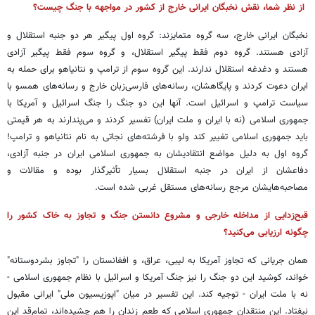
از نظر شما، نقش نخبگان ایرانی خارج از کشور در مواجهه با جنگ چیست؟
نخبگان ایرانی خارج، سه گروه متمایزند: گروه اول پیگیر هر دو جنبه استقلال و
آزادی هستند. گروه دوم فقط پیگیر استقلال، و گروه سوم فقط پیگیر آزادی
هستند و دغدغه استقلال ندارند. این گروه سوم از ترامپ و نتانیاهو برای حمله به
ایران دعوت کردند و پایگاهشان، رسانه‌های فارسی‌زبان خارج و رسانه‌های همسو با
سیاست ترامپ و اسرائیل است. آنها این دو جنگ را جنگ اسرائیل و آمریکا با
جمهوری اسلامی (نه با ایران و ملت ایران) تفسیر کردند و می‌پندارند به هر قیمتی
باید جمهوری اسلامی تغییر کند ولو با فرشته‌های نجاتی به نام نتانیاهو و ترامپ!
گروه اول به دلیل مواضع انتقادیشان به جمهوری اسلامی ایران در جنبه آزادی،
دفاعشان از ایران در جنبه استقلال بسیار تأثیرگذار بوده و مقالات و
مصاحبه‌هایشان مرجع رسانه‌های مستقل غربی شده است.
قبح‌زدایی از مداخله خارجی و مشروع دانستن جنگ و تجاوز به خاک کشور را
چگونه ارزیابی می‌کنید؟
همان جریانی که تجاوز آمریکا به لیبی، عراق، و افغانستان را "تجاوز بشردوستانه"
خواند، کوشید این دو جنگ را نیز جنگ آمریکا و اسرائیل با نظام جمهوری اسلامی -
نه با ملت ایران - توجیه کند. این تفسیر در میان "اپوزیسیون ملی" ایرانی مقبول
نیفتاد. این منتقدان جمهوری اسلامی که طعم زندان را هم چشیده‌اند، تمام‌قد این