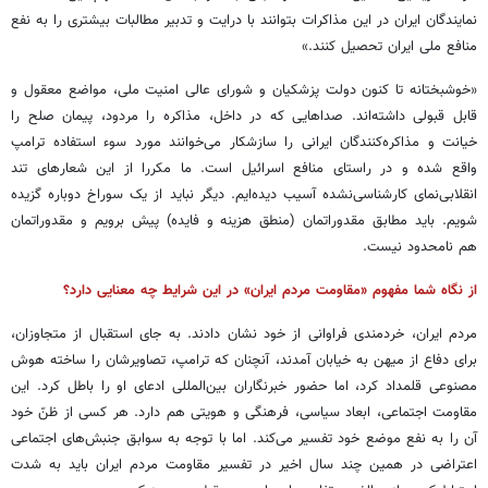
نمایندگان ایران در این مذاکرات بتوانند با درایت و تدبیر مطالبات بیشتری را به نفع
منافع ملی ایران تحصیل کنند.»
«خوشبختانه تا کنون دولت پزشکیان و شورای عالی امنیت ملی، مواضع معقول و
قابل قبولی داشته‌اند. صداهایی که در داخل، مذاکره را مردود، پیمان صلح را
خیانت و مذاکره‌کنندگان ایرانی را سازشکار می‌خوانند مورد سوء استفاده ترامپ
واقع شده و در راستای منافع اسرائیل است. ما مکررا از این شعارهای تند
انقلابی‌نمای کارشناسی‌نشده آسیب دیده‌ایم. دیگر نباید از یک سوراخ دوباره گزیده
شویم. باید مطابق مقدوراتمان (منطق هزینه و فایده) پیش برویم و مقدوراتمان
هم نامحدود نیست.
از نگاه شما مفهوم «مقاومت مردم ایران» در این شرایط چه معنایی دارد؟
مردم ایران، خردمندی فراوانی از خود نشان دادند. به جای استقبال از متجاوزان،
برای دفاع از میهن به خیابان آمدند، آنچنان که ترامپ، تصاویرشان را ساخته هوش
مصنوعی قلمداد کرد، اما حضور خبرنگاران بین‌المللی ادعای او را باطل کرد. این
مقاومت اجتماعی، ابعاد سیاسی، فرهنگی و هویتی هم دارد. هر کسی از ظنّ خود
آن را به نفع موضع خود تفسیر می‌کند. اما با توجه به سوابق جنبش‌های اجتماعی
اعتراضی در همین چند سال اخیر در تفسیر مقاومت مردم ایران باید به شدت