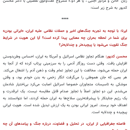
زبان "خائن و مزدور اجنبی"، یا هر دو.» مشروح گفت‌وگوی تفصیلی با دکتر محسن
کدیور به شرح زیر است:
****
ایرنا: با توجه به تجربه جنگ‌های اخیر و حملات نظامی علیه ایران، «ایرانی بودن»
برای شما در لحظه بحران چه معنایی پیدا کرده است؟ آیا این هویت در شرایط
جنگ تقویت می‌شود یا پیچیده‌تر و چندلایه‌تر؟
محسن کدیور:
هنگام تجاوز نظامی اسرائیل و آمریکا به ایران، احساس وطن‌دوستی
افزایش یافت. وقتی دست روزگار آدمی را به سرزمینی پرتاب کرده که از آنجا به
ایران حمله می‌شود، مخالفت با این تجاوز تمام وقت و ذهن آدم را اشغال می‌کند.
هر بمبی که جان هموطنی را می‌گرفت انگار زخمی به بدن خودم بود، و وقتی
موشکی به تاسیسات متجاوزان خصوصا اسرائیل اصابت می‌کرد بی‌اختیار شادمان
می‌شدم. این دو تجاوز اصلاً با تجاوز صدام قابل مقایسه نیست. یک ابرقدرت و
یک رژیم جنایتکار با پیشرفته‌ترین سلاح‌ها به ایران حمله کردند، اما نتوانستند به
اهداف خود برسند. امروز ایرانی بودن به یک ارزش تبدیل شده است. هویت ایرانی
پیچیده و چندلایه است.
فاصله جغرافیایی از ایران، در تحلیل و قضاوت، درباره جنگ و پیامدهای آن چه