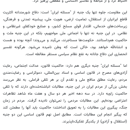
احتیاط کرد و از مبالغه و تفاسیر احساسی و مقطعی پرهیز کرد.
این مقاومت، جلوه تنها یک جنبه از "مسئله ایران" است: دفاع شورمندانه اکثریت
قاطع ایرانیان از استقلال، تمامیت ارضی، هویت ملی، پیشینه تمدنی و فرهنگی،
زیرساخت‌های خدماتی، اقتدار قوای مسلح کشور، و صنایع خودکفای غیرنظامی و
نظامی. در این جنبه نه تنها با اجماعی ملی مواجهیم، بلکه در این جنبه ملت و
حاکمیت هم‌داستانند. حکومت‌ها مستاجرند، می‌آیند و می‌روند؛ آنچه بوده و هست
و انشاءالله خواهد بود، خاکی است که وطن نامیده می‌شود. هرگونه تفسیر
انحصاری این دفاع جانانه به نفع نظام سیاسی مستقر مغالطه است.
اما "مسئله ایران" جنبه دیگری هم دارد: حاکمیت قانون، عدالت اجتماعی، رعایت
آزادی‌های مصرح در قانون اساسی و اسناد بین‌المللی، دموکراسی و رضایت‌مندی
مردم، رعایت مطلق منافع ملی و تقدم آن بر هر تلقی فراملی. به نظر می‌رسد
بخش بزرگی از مردم ایران در این جنبه، مطالبات انباشته‌شده‌ای دارند که با تلقی
حاکمیت زاویه دارد. در سه دهه اخیر هر دو سال و هفت ماه شاهد تظاهرات
اعتراضی بوده‌ایم. این مطالبات مردمی را نمی‌توان نادیده گرفت. مردم در زمان
جنگ، پیگیری این مطالبات را به تعویق انداختند؛ حاکمیت باید آنها را مطمئن کند
که پیگیر انجام این مطالبات است. مطابق اصل نهم قانون اساسی این دو جنبه
(استقلال و آزادی) از یکدیگر تفکیک‌ناپذیرند.