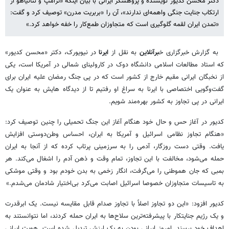
دکتر محسن کدیور نویسنده و پژوهشگر ایرانی با بیان اینکه «ترامپ و نتانیاهو از
ارتکاب جنایت جنگی واهمه‌ای ندارند»، آن را «بربریت مدرن» توصیف کرد و گفت:
«تمدن ایران لقمه گلوگیری است که متجاوزان طمع‌کار را خفه خواهد کرد.»
به گزارش خبرگزاری خ
برآنلاین
به نقل از
ایرنا
در نیویورک، دکتر «محسن کدیور»
که استاد مطالعات اسلامی دانشگاه دوک در کارولینای شمالی در آمریکا است، یکی
از نخبگان ایرانی مقیم خارج از کشور است که در پی جنگ رمضان علیه ایران برای
گفت‌وگویی اختصاصی با ایرنا به سراغ او رفتیم تا از دیدگاه هایش به عنوان یک
ایرانی در پی تجاوز به کشور بهره‌مند شویم.
کدیور در آغاز حس و حال خود هنگام آغاز این جنگ تحمیلی را چنین توصیف کرد:
«هنگام تجاوز نظامی اسرائیل و آمریکا به ایران، احساس وطن‌دوستی افزایش
یافت. وقتی دست روزگار، آدمی را به سرزمینی پرتاب کرده که از آنجا به ایران
حمله می‌شود، مخالفت با این تجاوز، تمام وقت و ذهن آدم را اشغال می‌کند. هر
بمبی که جان هموطنی را می‌گرفت، انگار زخمی به بدن خودم بود و وقتی موشکی
به تاسیسات متجاوزان خصوصا اسرائیل اصابت می‌کرد بی‌اختیار شادمان می‌شدم.»
کدیور افزود: «این دو تجاوز اصلاً با تجاوز صدام قابل مقایسه نیست. یک ابرقدرت
و یک رژیم جنایتکار با پیشرفته‌ترین سلاح‌ها به ایران حمله کردند، اما نتوانستند به
اهداف خود برسند. امروز ایرانی بودن به یک ارزش تبدیل شده است. هویت ایرانی