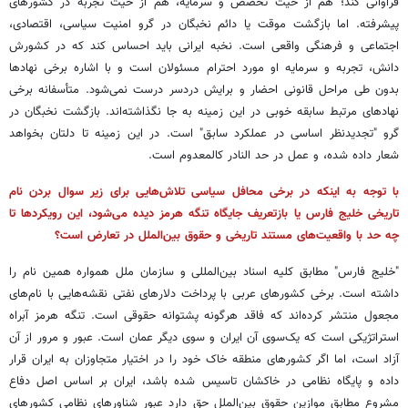
فراوانی کند؛ هم از حیث تخصص و سرمایه، هم از حیث تجربه در کشورهای
پیشرفته. اما بازگشت موقت یا دائم نخبگان در گرو امنیت سیاسی، اقتصادی،
اجتماعی و فرهنگی واقعی است. نخبه ایرانی باید احساس کند که در کشورش
دانش، تجربه و سرمایه او مورد احترام مسئولان است و با اشاره برخی نهادها
بدون طی مراحل قانونی احضار و برایش دردسر درست نمی‌شود. متأسفانه برخی
نهادهای مرتبط سابقه خوبی در این زمینه به جا نگذاشته‌اند. بازگشت نخبگان در
گرو "تجدیدنظر اساسی در عملکرد سابق" است. در این زمینه تا دلتان بخواهد
شعار داده شده، و عمل در حد النادر کالمعدوم است.
با توجه به اینکه در برخی محافل سیاسی تلاش‌هایی برای زیر سوال بردن نام
تاریخی خلیج فارس یا بازتعریف جایگاه تنگه هرمز دیده می‌شود، این رویکردها تا
چه حد با واقعیت‌های مستند تاریخی و حقوق بین‌الملل در تعارض است؟
"خلیج فارس" مطابق کلیه اسناد بین‌المللی و سازمان ملل همواره همین نام را
داشته است. برخی کشورهای عربی با پرداخت دلارهای نفتی نقشه‌هایی با نام‌های
مجعول منتشر کرده‌اند که فاقد هرگونه پشتوانه حقوقی است. تنگه هرمز آبراه
استراتژیکی است که یک‌سوی آن ایران و سوی دیگر عمان است. عبور و مرور از آن
آزاد است، اما اگر کشورهای منطقه خاک خود را در اختیار متجاوزان به ایران قرار
داده و پایگاه نظامی در خاکشان تاسیس شده باشد، ایران بر اساس اصل دفاع
مشروع مطابق موازین حقوق بین‌الملل حق دارد عبور شناورهای نظامی کشورهای