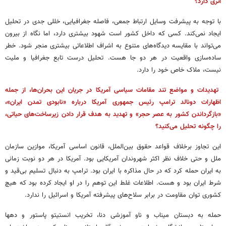
اثری دارد؟
با توجه به پیشرفت وسایل ارتباط جمعی، فاصله جغرافیایی، خللی جدی در تحلیل
ایجاد نمی‌کند. کسی که داخل کشور است شهود بیشتری دارد، اما نگاه از بیرون
می‌تواند با مقایسه دیدگاه‌های متنوع به اشراف اطلاعاتی بیشتری منجر شود. خطر
ساده‌سازی واقعیت در هر دو جا هست. تحلیل درست تابع جغرافیا و ملیت
نیست، ملاک خاص خود را دارد.
تهدیدات و مواضع تند مقامات سیاسی آمریکا در جریان این بحران‌ها، از جمله
اظهارات دونالد ترامپ رئیس جمهوری آمریکا درباره «نابودی تمدن ایران»،
«بازگرداندن کشور به عصر حجر» و تهدید به هدف قرار دادن زیرساخت‌های حیاتی،
را چگونه تحلیل می‌کنید؟
این تجاوز برخلاف قواعد حقوق بین‌الملل، قانون اساسی آمریکا، موازین سازمان
ملل و حتی خلاف نظر اکثر شهروندان آمریکایی بود. آمریکا در هر دو نوبت زمانی
به ایران حمله کرد که در حال مذاکره با ایران بود. ترامپ به دنبال تسلیم بی‌قید و
شرط ایران بود و هست. اطلاعات غلط این توهم را در او ایجاد کرده بود که هیچ
کشوری توان مقاومت در برابر سلاح‌های پیشرفته آمریکا و اسرائیل را ندارد.
حمله به دبستان میناب و ناو آموزشی دنا، تخریب انستیتو پاستور و دهها