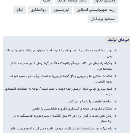
محسن کدیور
ایالات متحده آمریکا
جنگ
رژیم صهیونیستی اسرائیل
اپوزیسیون
روشنفکری
ایران
مسعود پزشکیان
خبرهای مرتبط
روایت ملکیان و مجلسی از امید واقعی / قدرتِ امید / جهان می‌تواند جای بهتری باشد
پس…
چگونه وادارمان می کنند دروغگو باشیم؟/ جنگ در گوشی‌های تلفن همراه / لشکر
سایه‌ها در…
شکست انقلابی ها و پیروزی واقع گراها در چین/ شکست بزرگ مائو با بمب اتم اما
بدون اقتصاد…
کلید پیروزی نهایی ایران ترمیم رابطه دولت با ملت است / توجه به مطالبات اقتصادی
مردم…
رسانه‌ها واقعیت را بازسازی می‌کنند
نخبگان فکری؛ در میانه ی کنشگری فکری و بازاندیشی پارادایمی
روش های نجات و گذار ایران در ۴۷ سال گذشته / سنتز«دوورژه-هانتینگتون» در
بزنگاه‌های…
تله بزرگ؛ چرا سیاستمداران اعتراضات مردم را نادیده می گیرند؟/ تصمیمات غلط