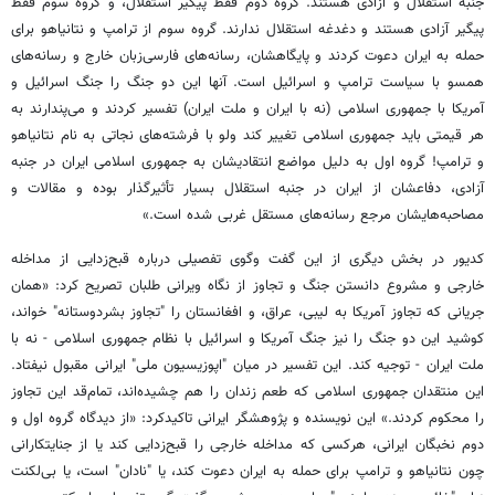
جنبه استقلال و آزادی هستند. گروه دوم فقط پیگیر استقلال، و گروه سوم فقط
پیگیر آزادی هستند و دغدغه استقلال ندارند. گروه سوم از ترامپ و نتانیاهو برای
حمله به ایران دعوت کردند و پایگاهشان، رسانه‌های فارسی‌زبان خارج و رسانه‌های
همسو با سیاست ترامپ و اسرائیل است. آنها این دو جنگ را جنگ اسرائیل و
آمریکا با جمهوری اسلامی (نه با ایران و ملت ایران) تفسیر کردند و می‌پندارند به
هر قیمتی باید جمهوری اسلامی تغییر کند ولو با فرشته‌های نجاتی به نام نتانیاهو
و ترامپ! گروه اول به دلیل مواضع انتقادیشان به جمهوری اسلامی ایران در جنبه
آزادی، دفاعشان از ایران در جنبه استقلال بسیار تأثیرگذار بوده و مقالات و
مصاحبه‌هایشان مرجع رسانه‌های مستقل غربی شده است.»
کدیور در بخش دیگری از این گفت وگوی تفصیلی درباره قبح‌زدایی از مداخله
خارجی و مشروع دانستن جنگ و تجاوز از نگاه ویرانی طلبان تصریح کرد: «همان
جریانی که تجاوز آمریکا به لیبی، عراق، و افغانستان را "تجاوز بشردوستانه" خواند،
کوشید این دو جنگ را نیز جنگ آمریکا و اسرائیل با نظام جمهوری اسلامی - نه با
ملت ایران - توجیه کند. این تفسیر در میان "اپوزیسیون ملی" ایرانی مقبول نیفتاد.
این منتقدان جمهوری اسلامی که طعم زندان را هم چشیده‌اند، تمام‌قد این تجاوز
را محکوم کردند.» این نویسنده و پژوهشگر ایرانی تاکیدکرد: «از دیدگاه گروه اول و
دوم نخبگان ایرانی، هرکسی که مداخله خارجی را قبح‌زدایی کند یا از جنایتکارانی
چون نتانیاهو و ترامپ برای حمله به ایران دعوت کند، یا "نادان" است، یا بی‌لکنت