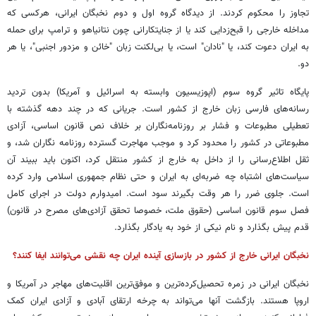
تجاوز را محکوم کردند. از دیدگاه گروه اول و دوم نخبگان ایرانی، هرکسی که
مداخله خارجی را قبح‌زدایی کند یا از جنایتکارانی چون نتانیاهو و ترامپ برای حمله
به ایران دعوت کند، یا "نادان" است، یا بی‌لکنت زبان "خائن و مزدور اجنبی"، یا هر
دو.
پایگاه تاثیر گروه سوم (اپوزیسیون وابسته به اسرائیل و آمریکا) بدون تردید
رسانه‌های فارسی زبان خارج از کشور است. جریانی که در چند دهه گذشته با
تعطیلی مطبوعات و فشار بر روزنامه‌نگاران بر خلاف نص قانون اساسی، آزادی
مطبوعاتی در کشور را محدود کرد و موجب مهاجرت گسترده روزنامه نگاران شد، و
ثقل اطلاع‌رسانی را از داخل به خارج از کشور منتقل کرد، اکنون باید ببیند آن
سیاست‌های اشتباه چه ضربه‌ای به ایران و حتی نظام جمهوری اسلامی وارد کرده
است. جلوی ضرر را هر وقت بگیرند سود است. امیدوارم دولت در اجرای کامل
فصل سوم قانون اساسی (حقوق ملت، خصوصا تحقق آزادی‌های مصرح در قانون)
قدم پیش بگذارد و نام نیکی از خود به یادگار بگذارد.
نخبگان ایرانی خارج از کشور در بازسازی آینده ایران چه نقشی می‌توانند ایفا کنند؟
نخبگان ایرانی در زمره تحصیل‌کرده‌ترین و موفق‌ترین اقلیت‌های مهاجر در آمریکا و
اروپا هستند. بازگشت آنها می‌تواند به چرخه ارتقای آبادی و آزادی ایران کمک