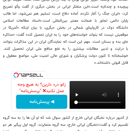
پیچیده و چندلایه است.»این متفکر ایرانی در بخش دیگری از گفت وگو تصریح
کرد: «ایران جنگ را آغاز نکرده، آماده دفاع است، تسلیم هم نمی‌شود، اما طالب
پایان دائمی تجاوز با ضمانت معتبر بین‌المللی است.»استاد مطالعات اسلامی
دانشگاه دوک در کارولینای شمالی در بخش دیگری، با بیان اینکه «آمریکا در
موقعیتی نیست که بتواند خواسته‌های خود را به ایران تحمیل کند» گفت: «مذاکره
جای بده و بستان است. مهم این است که نمایندگان ایران در این مذاکرات بتوانند
با درایت و تدبیر مطالبات بیشتری را به نفع منافع ملی ایران تحصیل کنند.
خوشبختانه تا کنون دولت پزشکیان و شورای عالی امنیت ملی، مواضع معقول و
قابل قبولی داشته‌اند.»
زانو درد دارین؟ به هیچ وجه
عمل نکنید❌ "پرسش‌نامه"
◀ پرسش‌نامه
از کدیور درباره نخبگان ایرانی خارج از کشور سوال شد که او آن ها را به سه گروه
تقسیم کرد و گفت:«نخبگان ایرانی خارج، سه گروه متمایزند: گروه اول پیگیر هر دو