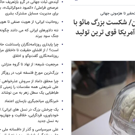
آینده‌ی ثبات جهانی در گرو بازتعریف ح
عرصه‌ی فراملی/ «کمبود دموکراتیک»، ب
حقیر تا هژمونی جهانی
برای مدیریت مسایل مشترک بشری
ن/ شکست بزرگ مائو با
روحانیت ایرانی؛ از هویت صنفی تا هوی
ریکا قوی ترین تولید
ننه دلاورهای ایرانی که می دانند چگونه
جنگ سود ببرند
چرا پایداری روزنامه‌نگاران پاسداشت ح
است؟ / از افشای حقیقت تا «اخلاق مرا
روزنامه‌نگاری گفت‌وگو و اخلاق
مرجعیت شیعه: از نهاد تا گروه منزلتی
بزرگ‌ترین مورخ فلسفه غرب در روزگار م
چرا محقق داماد از سروش عذرخواهی 
علی شریعتی همه مقدسات را زمینی کرد
طباطبایی یک سطل زهر به من نوشاند
خبرنگاری میانجیگری بازسازی اعتماد
یک چرخش بزرگ در نسل های ایرانی/ ا
خودباوری، فردگرایی، خلاقیت و جهان‌و
به نسل جدید
علی میرسپاسی و گذر از «افسانه ملی 