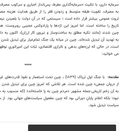
سرمایه داری، با تثلیث «سرمایه‌گذاری مفرط، پس‌انداز اجباری و سرکوب م
به مصرف، تقویت طبقه متوسط و زدودن فقر را از طریق هدایت هزینه مصر
ثروت عمومی بیشتر قرار داده است ؛ سیستمی که در آن دولت با بلعیدن نیمی
تاریخ را ساخته است. اما امروز این اژدها با پارادوکس عجیبی روبروست: هم
چین شدند (مانند تکیه مطلق به ساخت‌وساز و نیروی کار ارزان)، اکنون به د
به تهدید آن تبدیل شده‌اند. چین در میانه یک جنگ تمام‌عیار برای تبدیل شدن ا
است، در حالی که لرزه‌های بدهی و ناترازی اقتصادی، ثبات این امپراتوریِ نوظهو
می خوانید:
****
مقدمه:
با جنگ اول تریاک (۱۸۳۹) ، چین تحت استعمار و نفوذ ق
از «روان جمعی» چین شده است. هر تلاشی که امروز چین برای تبدیل شدن به
به آن زخم تاریخی.جمله مشهور «مردم چین به پا خاسته‌اند» (که منسوب به مائ
سیاست تبدیل شود.