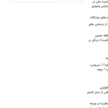
اکمیت ملی در
حرانی وجودی
ت‌های چندگانه
 از بدبختی های
افظه جمعی
قبت»/ درنگی بر
ا
کرد؟ / سروش:
 / جواد
فزایش
طنی از نسل قدیم
حقارت» و چرخه