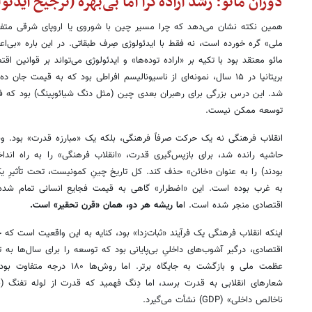
دوران مائو: رشد اراده‌گرا اما بی‌بهره (ترجیح ایدئ
همین نکته نشان می‌دهد که چرا مسیر چین با شوروی یا اروپای شرقی متف
ملی» گره خورده است، نه فقط با ایدئولوژی صِرف طبقاتی. در این باره «بی‌
مائو معتقد بود با تکیه بر «اراده توده‌ها» و ایدئولوژی می‌تواند بر قوانین ا
بریتانیا در ۱۵ سال، نمونه‌ای از ناسیونالیسم افراطی بود که به قیمت جا
شد. این درس بزرگی برای رهبران بعدی چین (مثل دنگ شیائوپینگ) بود که ف
توسعه ممکن نیست.
انقلاب فرهنگی نه یک حرکت صرفاً فرهنگی، بلکه یک «مبارزه قدرت» بود. و
حاشیه رانده شد، برای بازپس‌گیری قدرت، «انقلاب فرهنگی» را به راه انداخ
بودند) را به عنوان «خائن» حذف کند. کل تاریخ چینِ کمونیست، تحت تأثیرِ 
به غرب بوده است. این «اضطرار» گاهی به قیمت فجایع انسانی تمام شده 
اقتصادی منجر شده است. ا
ما ریشه هر دو، همان «قرن تحقیر» است.
اینکه انقلاب فرهنگی یک فرآیند «ثبات‌زدا» بود، کنایه به این واقعیت است که 
اقتصادی، درگیر آشوب‌های داخلیِ بی‌پایانی بود که توسعه را برای سال‌ها به 
عظمت ملی و بازگشت به جایگاه برتر
شعارهای انقلابی به قدرت برسد، اما دِنگ فهمید که قدرت از لوله تفنگ (به ت
ناخالص داخلی» (GDP) نشأت می‌گیرد.