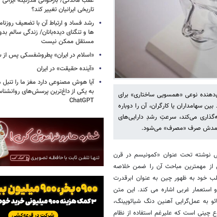
عقب ماندگی/ بازخوانی مدرنیته ایرانی 
تاریخی ایرانیان تغییر کند؟
رشد فساد و ارتباط آن با تضعیف روزنام
ها و تنگنای دیده‌بانان/ زندگی سالم بدو
مستقل ممکن نیست
«اسلام در ایران» پطروشفسکی پس از س
«آینده حقیقت» در ایران
آیا هوش مصنوعی دارد مغز ما را تنبل 
به یکی از داغ‌ترین پرسش‌های روانشنا
ن‌دهنده نوعی «همسویی ساختاری» برای
ChatGPT
 سهامداران یا کارگران، آن را دوباره
پس‌انداز و سرمایه‌گذاری می‌کند، سرعتِ رشدِ دارایی‌های
 درآمدش صرف «مصرف» می‌شود.
بی نوشته تحت عنوان «کمونیسم در قرن
ز مهمترین مباحث آن را ضمن خلاصه
طلب خود به ظهور چین به عنوان ابرقدرت
» و استعمار غربی اشاره می کند. این متن
ئو به عمل‌گرایی آهنین دنگ شیائوپینگ،
ع چینی است که علیرغم استفاده از نظام