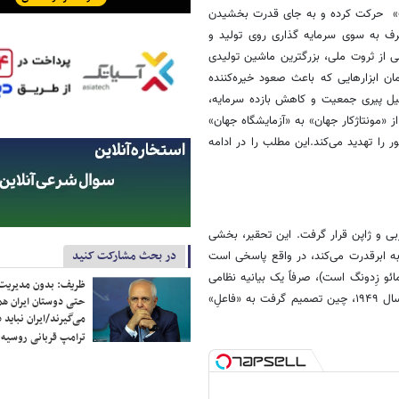
صرف» حرکت کرده و به جای قدرت بخشیدن
ف به سوی سرمایه گذاری روی تولید و
 از ثروت ملی، بزرگترین ماشین تولیدی
ان ابزارهایی که باعث صعود خیره‌کننده
لیل پیری جمعیت و کاهش بازده سرمایه،
ز «مونتاژکار جهان» به «آزمایشگاه جهان»
ر را تهدید می‌کند.این مطلب را در ادامه
درت‌های غربی و ژاپن قرار گرفت. این تحقیر، بخشی
در بحث مشارکت کنید
 ابرقدرت می‌کند، در واقع پاسخی است
و زِدونگ است)، صرفاً یک بیانیه نظامی
ظریف: بدون مدیریت ت
نبود؛ بلکه اعلام پایانِ دورانی بود که چین مفعولِ سیاست‌های جهانی بود. از سال ۱۹۴۹، چین تصمیم گرفت به «فاعلِ»
حتی دوستان ایران هم 
می‌گیرند/ایران نباید 
ترامپ قربانی روسیه