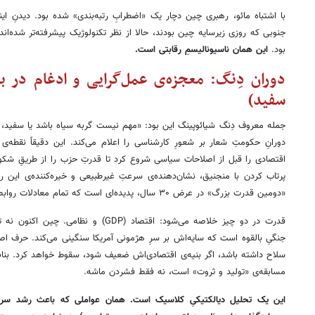
با اشتباه مائو، رهبری چین دچار یک «اضطرابِ رتبه‌بندی» شده بود. دیدنِ ا
جنوبی که روزی زیرسایه چین بودند، حالا از نظر تکنولوژیک پیشرفته‌تر شده‌ان
بود.
این همان ناسیونالیسمِ رقابتی است.
دوران دِنگ: معجزه‌ی عمل‌گرایی و ادغام در باز
سفید)
جمله معروف دِنگ شیائوپینگ این بود: «مهم نیست گربه سیاه باشد یا سفید، 
دورانِ حکومتِ شعار بر شعورِ کارشناسی را اعلام می‌کند. این دقیقاً نقطه‌ی
اقتصادی را قبل از اصلاحات سیاسی شروع کرد تا قدرتِ حزب را از طریقِ شکوف
پرتاب کردن با منجنیق، نشان‌دهنده‌ی سرعتِ غیرطبیعی و خیره‌کننده‌ی این 
«دومین قدرت بزرگ» در عرض ۳۰ سال، پدیده‌ای است که تمام معادلات روابط بین‌الملل را بر هم زده است.
قدرت در دو چیز خلاصه می‌شود: اقتصاد (GDP)
جنگیِ بالقوه است که سایه‌اش بر سرِ هژمونی آمریکا سنگینی می‌کند. حرف
سلاح داشته باشد، اگر بنیه‌ی اقتصادی‌اش ضعیف شود، سقوط خواهد کرد. بنابر
مسابقه‌ی «تولید و ثروت» است، نه فقط فشردن ماشه.
این یک تحلیل دیالکتیکیِ کلاسیک است. همان عواملی که باعث رشد سریع 