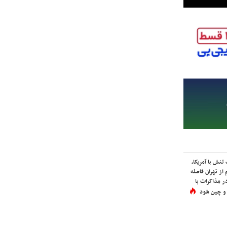
نش با آمریکا،
از تهران فاصله
در مذاکرات با
 و چین شود