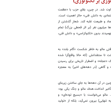
ولوژی بر تکنولوژی)
اوت شد. در چین، بقای حزب با «عظمت
اعتمادی به دانش فنی» حائز اهمیت است.
قتصاد و طبیعت غلبه کند. شعارِ گذشتن از
ن ده‌ها میلیون نفر (بر اثر قحطی بزرگ) تمام
همیدند بدون «تکنوکراسی» و دانش فنی،
قتی مائو به خاطر شکست «گام بلند» به
ت تا منتقدانش (که حالا واقع‌گرا شده
یک «عجله» و اضطرار تاریخی برای رسیدن
و گاهی (در دهه‌های اخیر) به معجزه
چین در آن دهه‌ها به جای ساختن زیربنای
تأخیر انداخت.هدف مائو و دِنگ یکی بود:
. اما روش‌ها ۱۸۰ درجه متفاوت بود. مائو می‌خواست با «بسیج توده‌ای» و
نهایی) بیرون نمی‌آید، بلکه از «تولید