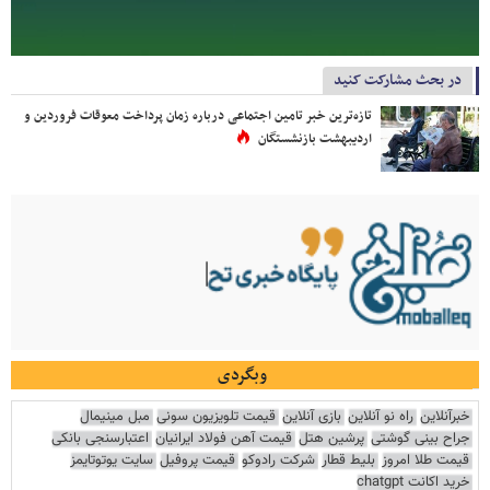
در بحث مشارکت کنید
تازه‌ترین خبر تامین اجتماعی درباره زمان پرداخت معوقات فروردین و
اردیبهشت بازنشستگان
وبگردی
خبرآنلاین
راه نو آنلاین
بازی آنلاین
قیمت تلویزیون سونی
مبل مینیمال
جراح بینی گوشتی
پرشین هتل
قیمت آهن فولاد ایرانیان
اعتبارسنجی بانکی
قیمت طلا امروز
بلیط قطار
شرکت رادوکو
قیمت پروفیل
سایت یوتوتایمز
خرید اکانت chatgpt