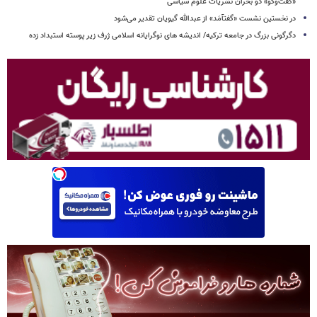
«گفت‌وگو» دو بحران نشریات علوم سیاسی
در نخستین نشست «گفتآمَد» از عبدالله گیویان تقدیر می‌شود
دگرگونی بزرگ در جامعه ترکیه/ اندیشه های نوگرایانه اسلامی ژرف زیر پوسته استبداد زده