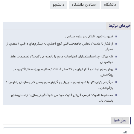
دانشگاه
استادان دانشگاه
دانشجو
خبرهای مرتبط
ضرورت تعهد اخلاقی در علوم سیاسی
از فشار تا عادت / تحلیل جامعه‌شناختی کوچ اجباری به پلتفرم‌های داخلی / سفری از
«هرگز…
تله بزرگ؛ چرا سیاستمداران اعتراضات مردم را نادیده می گیرند؟/ تصمیمات غلط
دولتمردان…
روش های نجات و گذار ایران در ۴۷ سال گذشته / سنتز«دوورژه-هانتینگتون» در
بزنگاه‌های…
دیگر نمی‌توان تنها با نمودارهای مدیریتی و گزارش‌های رسمی کمی سازمان را فهمید /
بازگرداندن…
محمدرضا تاجیک: ترامپ قربانی قدرت خود می شود/ قربانی‌سازی؛ از اسطوره‌های
باستان تا…
نظر شما