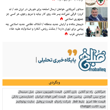
سناتور آمریکایی خواهان ارسال اسلحه برای شورش در ایران شد / تد
کروز: فرقی نمی‌کند پسر شاه روی کار بیاید یا مریم رجوی، هر کسی جز
جمهوری اسلامی
«پیمان مکه» و آرایش جدید منطقه / ائتلاف نظامی جدید اسلامی چه
پیامی برای تهران دارد؟ / مثلث ریاض، آنکارا و اسلام‌آباد علیه خلاء
امنیتی غرب
وبگردی
خبرآنلاین
راه نو آنلاین
بازی آنلاین
قیمت تلویزیون سونی
مبل مینیمال
جراح بینی گوشتی
پرشین هتل
قیمت آهن فولاد ایرانیان
اعتبارسنجی بانکی
قیمت طلا امروز
بلیط قطار
شرکت رادوکو
قیمت پروفیل
سایت یوتوتایمز
خرید اکانت chatgpt