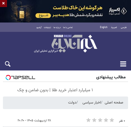
×
فارسی
العربية
English
تماس با ما
درباره ما
تبلیغات
آرشیو
شنبه ۱۷ مرداد ۱۴۰۵
مطالب پیشنهادی
۱ میلیارد اعتبار خرید طلا | بدون ضامن و چک
صفحه اصلی
اخبار سیاسی
دولت
۲۸ اردیبهشت ۱۴۰۵ - ۲۰:۲۰
۰ نفر