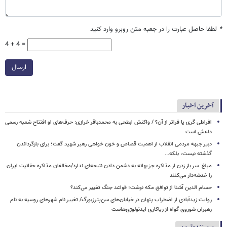
*
لطفا حاصل عبارت را در جعبه متن روبرو وارد کنید
4 + 4 =
ارسال
آخرین اخبار
افراطی گری یا فراتر از آن؟ / واکنش ابطحی به محمدباقر خرازی: حرف‌های او افتتاح شعبه رسمی
داعش است
دبیر جبهه مردمی انقلاب از اهمیت قصاص و خون خواهی رهبر شهید گفت؛ برای بازگرداندن
گذشته نیست، بلکه...
مبلغ: سر باز زدن از مذاکره‌ جز بهانه به دشمن دادن نتیجه‌ای ندارد/مخالفان مذاکره حقانیت ایران
را خدشه‌دار می‌کنند
حسام الدین آشنا از توافق مکه نوشت؛ قواعد جنگ تغییر می‌کند؟
روایت زیدآبادی از اضطراب پنهان در خیابان‌های سن‌پترزبورگ/ تغییر نام شهرهای روسیه به نام
رهبران شوروی گواه از ریاکاری ایدئولوژی‌هاست