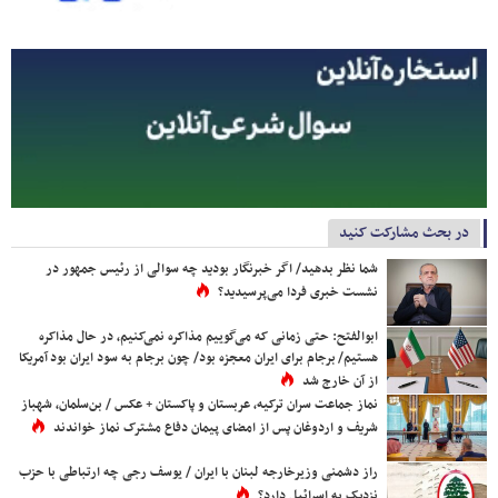
در بحث مشارکت کنید
شما نظر بدهید/ اگر خبرنگار بودید چه سوالی از رئیس جمهور در
نشست خبری فردا می‌پرسیدید؟
ابوالفتح: حتی زمانی که می‌گوییم مذاکره نمی‌کنیم، در حال مذاکره
هستیم/ برجام برای ایران معجزه بود/ چون برجام به سود ایران بود آمریکا
از آن خارج شد
نماز جماعت سران ترکیه، عربستان و پاکستان + عکس / بن‌سلمان، شهباز
شریف و اردوغان پس از امضای پیمان دفاع مشترک نماز خواندند
راز دشمنی وزیرخارجه لبنان با ایران / یوسف رجی چه ارتباطی با حزب
نزدیک به اسرائیل دارد؟