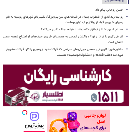
پربیننده‌ترین
حسن روحانی پیام داد
روایت زیدآبادی از اضطراب پنهان در خیابان‌های سن‌پترزبورگ/ تغییر نام شهرهای روسیه به نام
رهبران شوروی گواه از ریاکاری ایدئولوژی‌هاست
حسام الدین آشنا از توافق مکه نوشت؛ قواعد جنگ تغییر می‌کند؟
افراطی گری یا فراتر از آن؟ / واکنش ابطحی به محمدباقر خرازی: حرف‌های او افتتاح شعبه رسمی
داعش است
مشاور شهید لاریجانی: بعضی جریان‌های سیاسی که قرائت خود از رهبری را تنها قرائت مشروع
می‌دانند «عقب‌افتاده» و «مشکوک‌الوضعیت» هستند