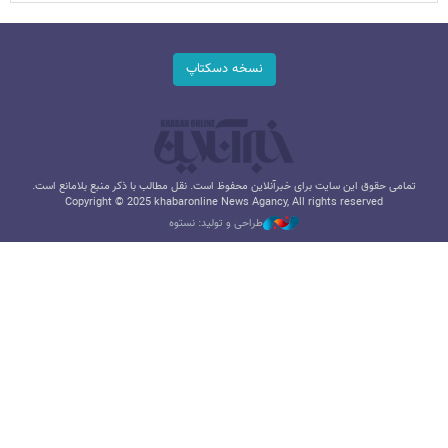
نسخه دسکتاپ
تمامی حقوق این سایت برای خبرآنلاین محفوظ است. نقل مطالب با ذکر منبع بلامانع است.
Copyright © 2025 khabaronline News Agancy, All rights reserved
طراحی و تولید: نستوه