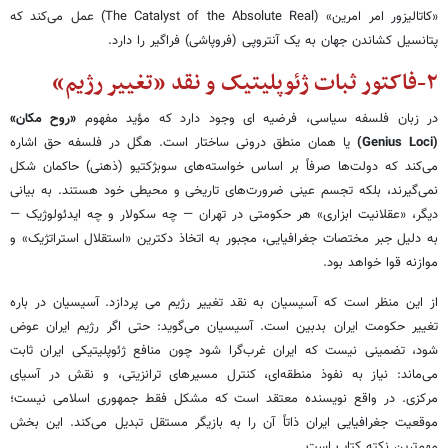
«کاتالیزور امر امرین» (The Catalyst of the Absolute Real) عمل می‌کند که
پتانسیل کشاندن جهان به یک آنتروپی (فروپاشی) فراگیر را دارد.
۲-فاکتور ثبات ژئوپلیتیک و نقد «تغییر رژیم»
در زبان فلسفه سیاسی، فرضیه ای وجود دارد که مؤید مفهوم
«روح مکان»
(Genius Loci)
یا همان منطق درونی ساختار است. هگل در فلسفه حق اشاره
می‌کند که دولت‌ها صرفاً بر اساس خواسته‌های سوبژکتیو (ذهنی) حاکمان شکل
نمی‌گیرند، بلکه تجسم عینی ضرورت‌های تاریخی و محیطی خود هستند. به بیانی
دیگر، «عقلانیت ابزاری» هر حکومتی در تهران — چه سکولار و چه ایدئولوژیک —
به دلیل جبر مختصات جغرافیایی، مجبور به اتخاذ دکترین «استقلال استراتژیک» و
موازنه قوا خواهد بود.
از این منظر است که آسیسیان به نقد تغییر رژیم می پردازد. آسیسیان در باره
تغییر حکومت ایران بدبین است. آسیسیان می‌گوید: حتی اگر رژیم ایران عوض
شود، تضمینی نیست که ایران غرب‌گرا شود چون منافع ژئوپلیتیکی ایران ثابت
می‌ماند: نیاز به نفوذ منطقه‌ای، کنترل مسیرهای ترانزیتی، و نقش در آسیای
مرکزی. در واقع نویسنده معتقد است که مشکل فقط جمهوری اسلامی نیست؛
موقعیت جغرافیایی ایران ذاتاً آن را به بازیگر مستقل تبدیل می‌کند. این بخش
مهم‌ترین نکته کتاب است.