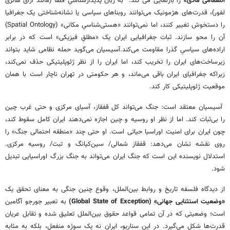
انضمامی مادی»
را بازنمایی می کند. به زبان پدیدارشناسیِ فضا (مانند آرای هانری
لفور)، قدرت‌های هژمونیک می‌توانند روبناهای سیاسی یا نشانه‌شناختی یک جغرافیا
را دستخوش تغییر کنند، اما نمی‌توانند «هستی‌شناسیِ مکانی» (Spatial Ontology)
آن را محو سازند. ثبات جغرافیایی ایران یک «مطلقِ فیزیکی» است که در برابر
اراده‌های سیاسیِ گذرا مقاومت می‌کند.آسیسیان می‌گوید حمله نظامی شاید بتواند
زیرساخت‌های ایران را تخریب کند، اما ایران را از نظر ژئوپلیتیکی حذف نمی‌کند،
زیراکه جغرافیای ایران باقی می‌ماند، و هر حکومتی در تهران ناچار است با همان
موقعیت ژئوپلیتیکی کار کند.
آسیسیان معتقد است: جنگ می‌تواند کل قفقاز، آسیای مرکزی و حتی غرب چین
را بی‌ثبات کند. اما از نظر او روسیه و چین اجازه نمی‌دهند ایران کامل سقوط کند،
چون ایران برای امنیت اوراسیا حیاتی است. او حتی چند «منطقه احتمالی جنگ» را
روی نقشه نشان می‌دهد: قفقاز شمالی/ سین‌کیانگ و تبت/ روسیه مرکزی.
استدلال نویسنده این است که جنگ ایران می‌تواند به جنگ بزرگ اوراسیایی تبدیل
شود.
از دیدگاه فلسفه تاریخ و روابط بین‌الملل، وقوع چنین جنگی به معنای تحقق یک
«وضعیت استثنایی جهانی» (Global State of Exception)
به تعبیر جورجو آگامبن
است؛ وضعیتی که در آن تمامی قواعد حقوق بین‌الملل تعلیق شده و تقابل عریان
قدرت‌ها شکل می‌گیرد. در این سناریو، ایران نه یک سوژه منفعل، بلکه به مثابه