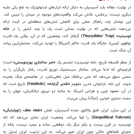
در نهایت، مقاله بلند آسیسیان به دنبال ارائه ابزارهای ایدئولوژیک به نفع یکی علیه
دیگری نیست؛ برعکس، تلاش می‌کند واقعیت‌های موجود در میدان را تبیین کند.
این نوشتار چند راهکار عملی برای کاهش تنش‌های منطقه‌ای در آینده ارائه
می‌دهد؛ تنش‌هایی که در نهایت ممکن است یک یا چند کشور را در
«تله
توسیدید» (Thucydides' Trap)
گرفتار کند: وضعیتی که در آن، وقتی یک قدرت
نوظهور (چین)، جایگاه یک قدرت حاکم (امریکا) را تهدید می‌کند، محتمل‌ترین پیامد
آن جنگ است.
از منظر فلسفه تاریخ، «تله توسیدید» تجسم یک
«جبر ساختاری پوزیتویستی»
است؛
فرضیه‌ای که ادعا می‌کند ساختار سیستمیک توزیع قدرت، رفتار بازیگران را به
سمتی سوق می‌دهد که حتی برخلاف میل باطنی‌شان، در هاضمه‌ی جنگ بلعیده
شوند. این تله، بازخوانی مدرن مفهوم
«تقدیر گرایانه» (Fatalistic)
تاریخ است که
در آن، صعود چین و هراس آمریکا، به مثابه دو نیروی دیالکتیکی، جهان را به
سمت سنتزی خونین (جنگ) پیش می‌برند.
در این میان، ایران طبق واکاوی نجده آسیسیان، نقش
«نقطه عطف ژئوپلیتیکی»
(Geopolitical Fulcrum)
را ایفا می‌کند. وضعیت ایران نشان می‌دهد که تله
توسیدید در قرن بیست و یکم دیگر یک دوقطبی ساده و مجرد نیست، بلکه از
مجرای فضاهای حائلی چون ایران عبور می‌کند. به این ترتیب، ایران تبدیل به