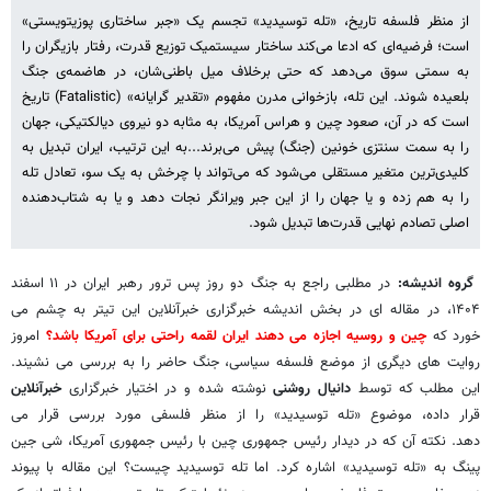
از منظر فلسفه تاریخ، «تله توسیدید» تجسم یک «جبر ساختاری پوزیتویستی»
است؛ فرضیه‌ای که ادعا می‌کند ساختار سیستمیک توزیع قدرت، رفتار بازیگران را
به سمتی سوق می‌دهد که حتی برخلاف میل باطنی‌شان، در هاضمه‌ی جنگ
بلعیده شوند. این تله، بازخوانی مدرن مفهوم «تقدیر گرایانه» (Fatalistic) تاریخ
است که در آن، صعود چین و هراس آمریکا، به مثابه دو نیروی دیالکتیکی، جهان
را به سمت سنتزی خونین (جنگ) پیش می‌برند...به این ترتیب، ایران تبدیل به
کلیدی‌ترین متغیر مستقلی می‌شود که می‌تواند با چرخش به یک سو، تعادل تله
را به هم زده و یا جهان را از این جبر ویرانگر نجات دهد و یا به شتاب‌دهنده
اصلی تصادم نهایی قدرت‌ها تبدیل شود.
گروه اندیشه:
در مطلبی راجع به جنگ دو روز پس ترور رهبر ایران در ۱۱ اسفند
۱۴۰۴، در مقاله ای در بخش اندیشه خبرگزاری خبرآنلاین این تیتر به چشم می
خورد که
چین و روسیه اجازه می دهند ایران لقمه راحتی برای آمریکا باشد؟
امروز
روایت های دیگری از موضع فلسفه سیاسی، جنگ حاضر را به بررسی می نشیند.
این مطلب که توسط
دانیال روشنی
نوشته شده و در اختیار خبرگزاری
خبرآنلاین
قرار داده، موضوع «تله توسیدید» را از منظر فلسفی مورد بررسی قرار می
دهد.
نکته آن که در دیدار رئیس جمهوری چین با رئیس جمهوری آمریکا، شی جین
پینگ به «تله توسیدید» اشاره کرد. اما تله توسیدید چیست؟ این مقاله با پیوند