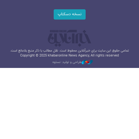
نسخه دسکتاپ
تمامی حقوق این سایت برای خبرآنلاین محفوظ است. نقل مطالب با ذکر منبع بلامانع است.
Copyright © 2025 khabaronline News Agancy, All rights reserved
طراحی و تولید: نستوه