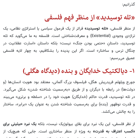
گذرانیم:
«
تله توسیدید» از منظر فهم فلسفی
از منظر فلسفی،
«
تله توسیدید
»
فراتر از یک فرمول سیاسی یا استراتژی نظامی، یک
تراژدی وجودی (Existential) و معرفت‌شناختی است. فلسفه به ما می‌گوید که تله
توسیدید، داستانِ «حتمی بودن جنگ» نیست؛ بلکه داستان «اسارت عقلانیت در
چنگال ترس و ساختار» است. اگر این پدیده را بشکافیم، به چهار لایه فلسفی
عمیق می‌رسیم:
۱-
دیالکتیک خدایگان و بنده (دیدگاه هگلی)
جورج ویلهلم فریدریش هگل، فیلسوف بزرگ آلمانی، معتقد بود هویت انسان‌ها (و
دولت‌ها) در رابطه با دیگران و از طریق «به‌رسمیت شناخته شدن» شکل می‌گیرد.
در تله توسیدید، قدرت حاکم (خدایگان) هویت خود را در «سلطه و برتری» می‌بیند
و قدرت نوظهور (بنده) برای به‌رسمیت شناخته شدن به عنوان یک «برابر»، ساختار
را به چالش می‌کشد.
از نظر فلسفی، این یک نبرد برای بقای بیولوژیک نیست، بلکه
یک نبرد حیثیتی برای
«کسب اعتراف به قدرت
»
به ویژه از منظر ساختاری است. جایی که هیچ‌یک از