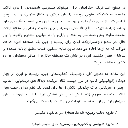
در سطح استراتژیک، جغرافیای ایران می‌تواند دسترسی نامحدودی را برای ایالات
متحده به شکمگاه جنوبی روسیه (آسیای مرکزی و قفقاز جنوبی) و غرب چین
فراهم کند. از سوی دیگر، تمایل روسیه و چین به ایران هم اهمیت اقتصادی دارد
و هم ژئواستراتژیک. منافع اقتصادی روسیه و چین تفاوت چندانی با منافع ایالات
متحده ندارد؛ یعنی دسترسی به نفت و بازاری با ۸۰ میلیون مشتری بالقوه. با این
حال، در سطح ژئواستراتژیک، ایران برای روسیه و چین یک «منطقه امن» فراهم
می‌کند که به آن‌ها اجازه می‌دهد بدون سایه سنگین قدرت مطلق ایالات متحده بر
سرشان، نفس بکشند. ایران در نقش یک «منطقه حائل»، از منافع منطقه‌ای هر دو
کشور محافظت می‌کند.
این مقاله به تصویر کلی ژئوپلیتیک فعالیت‌های چین، روسیه و ایران از چهار
دیدگاه ژئوپلیتیکی غالب در قرن بیستم نگاه می‌کند: دیدگاه‌های بریتانیایی، آلمانی،
روسی و آمریکایی. درک چگونگی تلاش آن‌ها برای ایجاد یک نظم موازی جهت مهار
ایالات متحده، مفهوم ژئوپلیتیکی اصلی در خشکی اوراسیا است. آن‌ها به طور
هم‌زمان ترکیبی از سه نظریه ژئوپلیتیکی متفاوت را به کار می‌گیرند:
نظریه «قلب زمین» (Heartland)
سر هالفورد مکیندر؛
نظریه «اوراسیا و کشورهای موسمی»
کارل هاوس‌هوفر؛