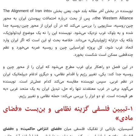
نویسنده در بخش آخر مقاله بلند خود، یعنی بخش «The Alignment of Iran into
the Western Alliance»، پس از بحث درباره احتمالات پیوستن ایران به محور
چین-روسیه، سناریویی را بررسی می‌کند که در آن ایران از محور چین-روسیه جدا
شده و به بلوک غرب نزدیک می‌شود. نویسنده این را نه یک موضوع ایدئولوژیک،
بلکه یک «زلزله ژئوپلیتیکی» می‌داند. خلاصه بحث او این است که اگر ایران وارد
اتحاد غرب شود، کل پروژه اوراسیایی چین و روسیه ضربه می‌خورد و نظم
چندقطبی ممکن است شکست بخورد.
در این فصل دو راهکار برای غرب مطرح می‌شود که ایران را از محور چین و
روسیه جدا کند: یکی، تغییر رژیم یا اقدام نظامی، و دیگری ادغام دیپلماتیک ایران
در نظم غربی. سپس نویسنده مقایسه می‌کند کدام عملی‌تر است. نویسنده
می‌گوید برخی در غرب معتقدند تنها راه حل، تبدیل ایران به یک متحد غربی «به
هر قیمت» است. او دو ابزار را بررسی می‌کند: حمله نظامی و تغییر رژیم.
۱-تبیین فلسفی گزینه نظامی و بن‌بست «فضای
مادی»
آسیسیان، بازتابی از تفکیک فلسفی میان
«فضای انتزاعی حاکمیت»
و
«فضای