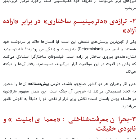
نیروهای برتر نمی‌توانند از تعریف خود عقب‌نشینی کنند، برخورد مرگبار گریزناپذیر
می‌شود.
۲-
تراژدی «دترمینیسم ساختاری» در برابر «اراده
آزاد
»
یکی از کهن‌ترین پرسش‌های فلسفی این است: آیا انسان‌ها حاکم بر سرنوشت خود
هستند یا اسیر جبر (Determinism) به زیست و زندگی می پردازند؟ تله توسیدید
نشان‌دهنده‌ی پیروزی ساختار بر اراده است. فیلسوفان ساختارگرا استدلال می‌کنند
که وقتی دو قدرت در این موقعیت قرار می‌گیرند، «سیستم»، رفتار آن‌ها را دیکته‌
می‌کند.
حتی اگر رهبران هر دو کشور صلح‌جو باشند،
«
ترس پیش‌دستانه
»
آن‌ها را مجبور
به اتخاذ تصمیماتی می‌کند که خروجی آن جنگ است. این همان مفهوم «تراژدی»
در فلسفه یونان باستان است: تلاش برای فرار از تقدیر، تو را دقیقاً به آغوش تقدیر
می‌اندازد.
۳-بحران معرفت‌شناختی: «معمای امنیت» و
نابودی حقیقت