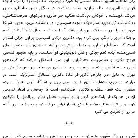
زدن مفاهیم عمیق فلسفه سیاسی به حوزه ژئوپلیتیک، تله توسیدید را فراتر از یک
فرمول نظامی، به مثابه تراژدی اسارت عقلانیت در چنگال ترس ساختاری تبیین
می‌کند. نویسنده با خوانش دیالکتیک هگلی، جبر هابزی و پارانویای معرفت‌شناختی،
به کالبدشکافی نظریه استراتژیک «نجده آسیسیان» در دانشگاه نیروی هوایی آمریکا
می‌پردازد. با این همه نکته مهم این مقاله آن است که در سال ۲۰۲۲ منتشر شده
و جنگ امروز را پیش بینی کرده بود. دکترین مرکزی آسیسیان بر این فرض استوار
است که جغرافیای ایران، و نه ایدئولوژی یا برنامه هسته‌ای آن، متغیر اصلی
تعیین‌کننده آینده نظم جهانی و قفل ژئوپلیتیکی اوراسیاست. بر پایه مفهوم فلسفی
«روح مکان» و دترمینیسم جغرافیایی، این متن استدلال می‌کند که گزینه‌های
غربی حمله نظامی یا تغییر رژیم به بن‌بست مادی می‌رسند؛ زیرا هر حکومتی در
تهران به دلیل جبر جغرافیا ناگزیر از اتخاذ دکترین استقلال استراتژیک است. در
نهایت، در چرخ‌دنده‌های تسابق قدرت میان چین و آمریکا، ایران نه یک سوژه
منفعل، بلکه نقطه عطف و کاتالیزور قدرتمندی است که چرخش یا ادغام تدریجی
آن در هر یک از بلوک‌های غربی یا اوراسیایی، تعادل نظام بین‌الملل را دگرگون
کرده و می‌تواند شتاب‌دهنده یا مانع انفجار نهایی در تله توسیدید باشد. این مقاله
در زیر از نظرتان می گذرد:
****
شی چین پنگ مفهوم «تله توسیدید» را در دیدارش با ترامپ مطرح کرد. او می