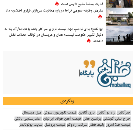
قدرت مسلط خلیج فارس است
سازمان وظیفه عمومی فراجا درباره معافیت سربازان فراری اطلاعیه داد
ابوالفتح: برای ترامپ مهم نیست تاج بر سر کار باشد یا عمامه/ آمریکا به
دنبال تغییر حکومت نیست/ عمان و عربستان در توقف حملات نقش
داشتند
وبگردی
خبرآنلاین
راه نو آنلاین
بازی آنلاین
قیمت تلویزیون سونی
مبل مینیمال
جراح بینی گوشتی
پرشین هتل
قیمت آهن فولاد ایرانیان
اعتبارسنجی بانکی
قیمت طلا امروز
بلیط قطار
شرکت رادوکو
قیمت پروفیل
سایت یوتوتایمز