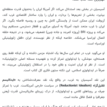
آسیسیان در بخش بعد استدلال می‌کند اگر آمریکا ایران را به‌عنوان قدرت منطقه‌ای
بپذیرد، بخشی از تحریم‌ها را بردارد، و ایران را وارد ساختار اقتصادی غرب کند،
آن‌وقت ایران ممکن است از وابستگی کامل به چین و روسیه فاصله بگیرد. اگر
ایران با غرب متحد شود، آمریکا به آسیای مرکزی و قفقاز دسترسی مستقیم پیدا
می‌کند و پروژه BRI (پروژه کمربند و جاده چین) تضعیف می‌شود، و در نتیجه حلقه
اتصال اوراسیا می‌شکند. خلاصه اینکه از نظر نویسنده، ایران «قفل ژئوپلیتیکی
اوراسیا» است.
او می‌گوید غرب در تمام این سال‌ها یک اشتباه مزمن داشته و آن اینکه فقط روی
هسته‌ای، موشکی، یا ایدئولوژی تمرکز کرده و نفهمیده مسئله اصلی «ژئوپلیتیک»
است. از نظر او ایران امنیت و بقای خود را در استقلال ژئوپلیتیکی می‌بیند، نه
صرفاً در ایدئولوژی اسلامی. این نکته ستون فکری کل کتاب است.
این نقد آسیسیان به غرب، در واقع یک نقد معرفت‌شناختی به
«ایدئالیسم
تقلیل‌گرا» (Reductionist Idealism)
در سیاست خارجی آمریکاست. غرب با تمرکز
صِرف بر روبناهای کلامی و ایدئولوژیک، از درک زیربنای ماتریالیستیِ قدرت (یعنی
جغرافیا و فضا) غافل مانده است.
نتیجه نهایی آسیسیان این است که جنگ با ایران بسیار پرهزینه و بی‌ثبات‌کننده