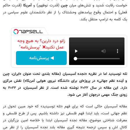
خواست رقابت شدید و تنش‌های میان
چین
(قدرت نوظهور) و
آمریکا
(قدرت حاکم
فعلی) و احتمال وقوع پیامدهای وحشتناک را از نظر دانشمندان علوم سیاسی در
یک کلمه به ترامپ منتقل بکند.
زانو درد دارین؟ به هیچ وجه
عمل نکنید❌ "پرسش‌نامه"
◀ پرسش‌نامه
تله توسیدید اما در نظریه «نجده آسیسیان (مقاله بلندی تحت عنوان «ایران، چین
و آینده نظم جهانی» در پروژه‌ای برای دانشگاه نیروی هوایی آمریکا») نقش مرکزی
دارد. این مقاله در سال ۲۰۲۲ نوشته شده است. از نظر آسیسیان، در ۲۰۲۲ به
زودی جنگ مهمی درجهان آغاز می شود
.
مقاله آسیسیان حاکی است که برای فهم «تله توسیدید» که خود مبین تحول در
نظم جهانی است، باید ابتدا فهم فلسفی نیز داشته باشیم. پس از طرح فلسفی و
معرفت شناختی موضوع، مقاله نجده آسیسیان ابتدا با خلاصه امین بزرگیان در
کانال اش و سپس ترجمه نتیجه گیری مقاله بلند نجده آسیسیان را از نظر می