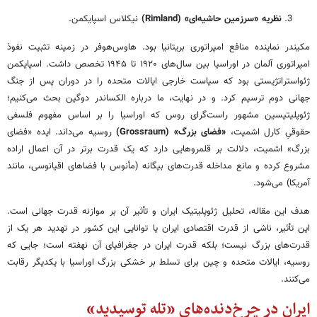
نظریه «سرزمین حاشیه‌ای» (Rimland)
نیکلاس اسپایکمن.
مکیندر نماینده منافع امپراتوری بریتانیا بود. هاوس‌هوفر در زمینه تثبیت نفوذ
امپراتوری آلمان در اوراسیا بین سال‌های ۱۹۲۰ تا ۱۹۴۵ تخصص داشت. اسپایکمن
ژئواستراتژیستی بود که سیاست خارجی ایالات متحده را در دوران پس از جنگ
جهانی دوم ترسیم کرد. و در نهایت، ما درباره الکساندر دوگین بحث می‌کنیم؛
ژئوپلیتیسین مشهور راست‌گرای روس که اوراسیا را بر اساس مفهوم فلسفی
حقوقیِ کارل اشمیت،
«فضای بزرگ» (Grossraum)
روسیه می‌داند. ایده «فضای
بزرگ» اشمیت، دلالت بر قلمروهایی دارد که یک قدرت برتر در آن اعمال اراده
مشروع کرده و مانع مداخله قدرت‌های بیگانه (مأنوس با فضاهای اقیانوسی، مانند
آمریکا) می‌شود.
هدف این مقاله، تحلیل ژئوپلیتیک ایران و تأثیر آن بر موازنه قدرت جهانی است.
این تأثیر، ناشی از قدرت اقتصادی ایران یا توانایی این کشور در تهدید هر یک از
قدرت‌های بزرگ نیست؛ بلکه قدرت ایران در جغرافیای آن نهفته است؛ جایی که
روسیه، ایالات متحده و چین برای تسلط بر خشکی بزرگ اوراسیا با یکدیگر رقابت
می‌کنند.
ایران در چرخ‌دنده‌های «تله توسیدید»