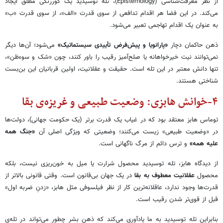
از نظر معرفت‌شناسی (Epistemology)، تله توسیدید یک کوررنگی مطلق ایجاد
می‌کند. در این فضا هر اقدام تدافعی از سوی قدرت «الف»، از سوی قدرت «ب»
به عنوان یک اقدام تهاجمی تعبیر می‌شود.
ذهن حاکمان دچار
«
پارانویا و پیش‌فرض تأییدی سیستماتیک
»
می‌شود؛ آن‌ها دیگر
نمی‌توانند نیت خیرخواهانه یا صلح‌آمیز رقیب را باور کنند، چون «شک و سوءظن»،
تنها دانش معتبر در این تله است. حقیقت و عقلانیت، اولین قربانیان این بن‌بست
شناختی هستند.
۴-خوانش هابزی: وضعیت طبیعی و غریزه‌ی بقا
توماس هابز معتقد بود که در غیاب یک قدرت برتر (یک حکومت جهانی)، دولت‌ها
در «وضعیت طبیعی» زیست می‌کنند؛ وضعیتی که ویژگی اصلی آن
«
جنگ همه
علیه همه
»
و ترس دائم از مرگ ناگهانی است.
از دیدگاه هابز، تله توسیدید محصول شرارت یا میل به خون‌ریزی نیست، بلکه
محصول
عقلانیت معطوف به بقا
در یک جهان بی‌قانون است. وقتی قانونی بالاتر از
قدرت‌ها وجود ندارد، عاقلانه‌ترین کار از نظر فیلسوفی مثل هابز، «زدنِ ضربه اول»
قبل از قوی‌تر شدن رقیب است.
بنابراین تله توسیدید به ما یادآوری می‌کند که ذهن بشر چطور می‌تواند در تله‌ی