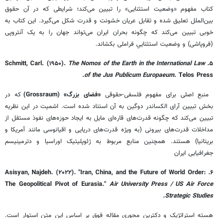
کتاب مفهوم «وضعیت استثنایی» را تبیین می‌کند؛ شرایطی که در آن حقوق
بین‌الملل تعلیق شده و تقابل عریان خشونت و قدرت شکل می‌گیرد. این کتاب به
خوبی تبیین می‌کند که چگونه بحران ایران می‌تواند جهان را به یک آنتروپی
(فروپاشی) و وضعیت استثناییِ فراملی بکشاند.
The Nomos of the Earth in the International Law
۵. Schmitt, Carl. (۱۹۵۰).
of the Jus Publicum Europaeum
. Telos Press.
منبع اصلی برای مفهوم فلسفی-حقوقی
«فضای بزرگ» (Grossraum)
که در
بخش تبیین آرای الکساندر دوگین به آن استناد شده است. اشمیت در این نظریه
تبیین می‌کند که چگونه قدرت‌های قاره‌ای مایل به ایجاد حوزه‌های نفوذ مستقل از
مداخلات قدرت‌های بیرونی (به ویژه قدرت‌های دریایی و اقیانوسی مانند آمریکا و
بریتانیا) هستند. همچنین منابع مربوط به ژئوپلیتیک اوراسیا و دترمینیسم
جغرافیایی ایران
۶. Asisyan, Najdeh. (۲۰۲۲). "Iran, China, and the Future of World Order:
The Geopolitical Pivot of Eurasia."
Air University Press / US Air Force
.
Strategic Studies
هسته استراتژیک و دکترین محوری مقاله فوق بر اساس این متن استوار است.