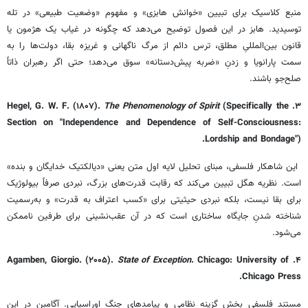
منبع کلاسیک برای تبیین «خوانش هابزی» و مفهوم «وضعیت طبیعی» در تله
توسیدید. هابز در این فصول توضیح می‌دهد که چگونه در غیاب یک هژمون یا
قانون بین‌المللیِ مطلق، ترس دائم از مرگ ناگهانی و غریزه بقا، دولت‌ها را به
سمت پارانویا و زدنِ «ضربه پیش‌دستانه» سوق می‌دهد؛ حتی اگر رهبران ذاتاً
صلح‌جو باشند.
The Phenomenology of Spirit
(Specifically the
۳. Hegel, G. W. F. (۱۸۰۷).
Section on "Independence and Dependence of Self-Consciousness:
Lordship and Bondage").
این شاهکار فلسفی، مبنای تحلیل لایه اول متن یعنی «دیالکتیک خدایگان و بنده»
است. نظریه هگل تبیین می‌کند که رقابت قدرت‌های بزرگ، نبردی صرفاً بیولوژیک
برای بقا نیست، بلکه نبردی حیثیتی برای «کسب اعتراف به قدرت» و به‌رسمیت
شناخته شدنِ جایگاه ساختاری است که در آن عقب‌نشینی برای طرفین ناممکن
می‌شود.
State of Exception
. Chicago: University of
۴. Agamben, Giorgio. (۲۰۰۵).
Chicago Press.
مستند فلسفی بخش گزینه نظامی و پیامدهای جنگ اوراسیایی. آگامبن در این