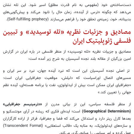
دست‌ساخته‌ی خود (مفهومی به نام قدرت مطلق) اسیر شود. این تله نشان
می‌دهد که چگونه «ترس از آینده»، زمان حال را نابود می‌کند و پیش‌گویی‌های
بدبینانه، خود، زمینه‌ی تحقق خود را فراهم می‌سازند (Self-fulfilling prophecy).
مصادیق و جزئیات نظریه «تله توسیدید» و تبیین
فلسفی ژئوپلیتیک ایران
مصادیق و جزییات نظریه «تله توسیدید» از منظر فلسفی در باره ایران در گزارش
امین بزرگیان از مقاله بلند نجده آسیسیان به شرح زیر آمده است:
تز اصلی نجده آسیسیان این است که نبرد آینده جهان، نبرد بر سر ایران و
مسیرهای اتصال اوراسیاست که دلیلش، موقعیت جغرافیایی ایران است:
«جغرافیای ایران ممکن است بیش از ایدئولوژی، نفت یا برنامه هسته‌ای، آینده نظم
جهانی را تعیین کند.»
از منظر فلسفه سیاسی، این تز بیانی مدرن از
«دترمینیسم جغرافیایی»
(Geographical Determinism)
است؛ ایده‌ای فکری که ریشه در آرای مونتسکیو و
بعدها کارل ریتر دارد و استدلال می‌کند که فضا و جغرافیا، فراتر از اراده کارگزاران
و سازه‌های ایدئولوژیک، به مثابه یک «قالب استعلایی» (Transcendent Format)
عمل کرده و امر سیاسی را میانجی‌گری می‌کند.