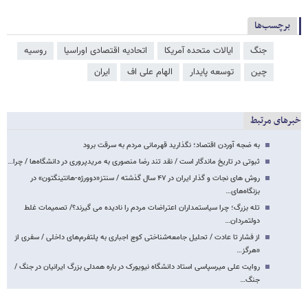
برچسب‌ها
جنگ
ایالات متحده آمریکا
اتحادیه اقتصادی اوراسیا
روسیه
چین
توسعه پایدار
الهام علی‌ اف
ایران
خبرهای مرتبط
به ضجه آوردن اقتصاد؛ نگذارید قهرمانی مردم به سرقت برود
ثبوتی در تاریخ ماندگار است / نقد تند رضا منصوری به مریدپروری در دانشگاه‌ها / چرا…
روش های نجات و گذار ایران در ۴۷ سال گذشته / سنتز«دوورژه-هانتینگتون» در
بزنگاه‌های…
تله بزرگ؛ چرا سیاستمداران اعتراضات مردم را نادیده می گیرند؟/ تصمیمات غلط
دولتمردان…
از فشار تا عادت / تحلیل جامعه‌شناختی کوچ اجباری به پلتفرم‌های داخلی / سفری از
«هرگز…
روایت علی میرسپاسی استاد دانشگاه نیویورک در باره همدلی بزرگ ایرانیان در جنگ /
جنگ…