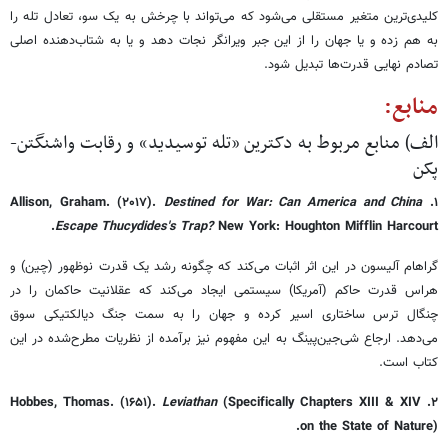
کلیدی‌ترین متغیر مستقلی می‌شود که می‌تواند با چرخش به یک سو، تعادل تله را
به هم زده و یا جهان را از این جبر ویرانگر نجات دهد و یا به شتاب‌دهنده اصلی
تصادم نهایی قدرت‌ها تبدیل شود.
منابع:
الف) منابع مربوط به دکترین «تله توسیدید» و رقابت واشنگتن-
پکن
Destined for War: Can America and China
۱. Allison, Graham. (۲۰۱۷).
Escape Thucydides's Trap?
New York: Houghton Mifflin Harcourt.
گراهام آلیسون در این اثر اثبات می‌کند که چگونه رشد یک قدرت نوظهور (چین) و
هراس قدرت حاکم (آمریکا) سیستمی ایجاد می‌کند که عقلانیت حاکمان را در
چنگال ترس ساختاری اسیر کرده و جهان را به سمت جنگ دیالکتیکی سوق
می‌دهد. ارجاع شی‌جین‌پینگ به این مفهوم نیز برآمده از نظریات مطرح‌شده در این
کتاب است.
Leviathan
(Specifically Chapters XIII & XIV
۲. Hobbes, Thomas. (۱۶۵۱).
on the State of Nature).