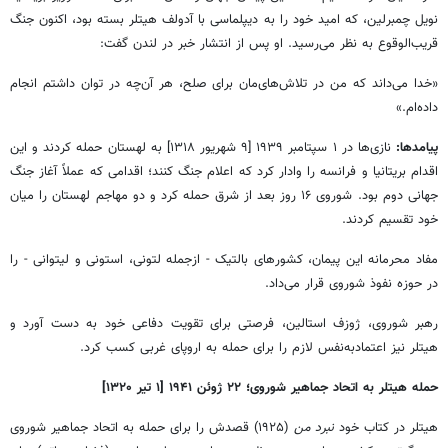
نویل چمبرلین، که امید خود را به دیپلماسی با آدولف هیتلر بسته بود، اکنون جنگ
قریب‌الوقوع به نظر می‌رسید. او پس از انتشار خبر در لندن گفت:
«خدا می‌داند که من در تلاش‌های‌مان برای صلح، هر آن‌چه در توان داشتم انجام
داده‌ام.»
پیامدها:
نازی‌ها در ۱ سپتامبر ۱۹۳۹ [۹ شهریور ۱۳۱۸] به لهستان حمله کردند و این
اقدام بریتانیا و فرانسه را وادار کرد که اعلام جنگ کنند؛ اقدامی که عملاً آغاز جنگ
جهانی دوم بود. شوروی ۱۶ روز بعد از شرق حمله کرد و دو مهاجم لهستان را میان
خود تقسیم کردند.
مفاد محرمانه این پیمان، کشورهای بالتیک - ازجمله لتونی، استونی و لیتوانی - را
در حوزه نفوذ شوروی قرار می‌داد.
رهبر شوروی، ژوزف استالین، فرصتی برای تقویت دفاعی خود به دست آورد و
هیتلر نیز اعتمادبه‌نفس لازم را برای حمله به اروپای غربی کسب کرد.
حمله هیتلر به اتحاد جماهیر شوروی؛ ۲۲ ژوئن ۱۹۴۱ [۱ تیر ۱۳۲۰]
هیتلر در کتاب خود
نبرد من
(۱۹۲۵) قصدش را برای حمله به اتحاد جماهیر شوروی