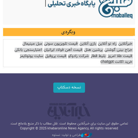
وبگردی
خبرآنلاین
راه نو آنلاین
بازی آنلاین
قیمت تلویزیون سونی
مبل مینیمال
جراح بینی گوشتی
پرشین هتل
قیمت آهن فولاد ایرانیان
اعتبارسنجی بانکی
قیمت طلا امروز
بلیط قطار
شرکت رادوکو
قیمت پروفیل
سایت یوتوتایمز
خرید اکانت chatgpt
نسخه دسکتاپ
تمامی حقوق این سایت برای خبرآنلاین محفوظ است. نقل مطالب با ذکر منبع بلامانع است.
Copyright © 2025 khabaronline News Agancy, All rights reserved
طراحی و تولید: نستوه