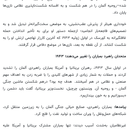
شد»—روحیه آلمان را در هم شکست و به افسانه شکست‌ناپذیری نظامی نازی‌ها
پایان داد.
خودداری هیتلر از پذیرش عقب‌نشینی، به موضعی سخت‌گیرانه‌تر تبدیل شد و به
تصمیم‌های فاجعه‌بار انجامید؛ ازجمله دستور او برای به تأخیر انداختن حمله
غافلگیرانه به کورسک در اوایل ژوئیه ۱۹۴۳ که آخرین کارزار تهاجمی ارتش او را به
شکست کشاند. از آن نقطه به بعد، نازی‌ها در موضع دفاعی قرار گرفتند.
متحدان راهبرد بمباران را تغییر می‌دهند؛ ۱۹۴۳
در اوایل سال ۱۹۴۳، رهبران بریتانیا و آمریکا بمباران راهبردی آلمان را تشدید
کردند و حملات به شمار زیادی از شهرهای کلیدی را با ضربه زدن به اهداف مهم
صنعتی و نظامی در هم آمیختند. هدف چه بود؟ درهم شکستن ماشین جنگی
آلمان - و روحیه آن. وینستون چرچیل، نخست‌وزیر بریتانیا، گفت باید دشمن را
«بسوزانیم و به خون بیندازیم».
پیامدها:
بمباران راهبردی، صنایع حیاتی جنگی آلمان را به زیرزمین منتقل کرد،
شبکه‌های حمل‌ونقل را ویران ساخت و تولید نفت را فلج کرد.
غیرنظامیان به‌شدت آسیب دیدند؛ تنها بمباران مشترک بریتانیا و آمریکا علیه