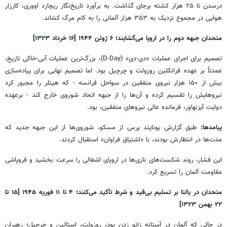
درسدن تا ۲۵ هزار کشته برجای گذاشت. به برآورد تاریخ‌نگار ریچارد اووری، کارزار
هوایی در مجموع نزدیک به ۳۵۳ هزار آلمانی را به کام مرگ کشاند.
متحدان جبهه دوم را در اروپا می‌گشایند؛ ۶ ژوئن ۱۹۴۴ [۱۶ خرداد ۱۳۲۳]
تصمیم برای اجرای عملیات «دی-دی» (D-Day)، بزرگ‌ترین عملیات آبی-خاکی تاریخ،
عمدتاً بر عهده فرانکلین روزولت و چرچیل بود. اما تصمیم نهایی برای پیاده‌سازی
بیش از ۱۵۰ هزار نیروی متفقین در سواحل فرانسه - که هیتلر را مجبور کرد
نیروهایش را تقسیم کرده و آن‌ها را از جبهه اتحاد شوروی خارج کند - برعهده
دوایت آیزنهاور، فرمانده عالی نیروهای متفقین، بود.
پیامدها:
طبق گزارش یونایتد پرس از مسکو، شوروی‌ها از این جبهه جدید که
مدت‌ها در انتظارش بودند، با «اشتیاق فراوان» استقبال کردند.
این فشار، روند شکست‌های نازی‌ها در اروپای اشغالی را سرعت بخشید و فروپاشی
مقاومت آلمان را تسریع کرد.
متحدان در یالتا بر تسلیم بی‌قید و شرط تأکید می‌کنند؛ ۴ تا ۱۱ فوریه ۱۹۴۵ [۱۵ تا
۲۲ بهمن ۱۳۲۳]
در حالی که آلمان در آستانه زانو زدن بود، روزولت، استالین و چرچیل؛ رهبران