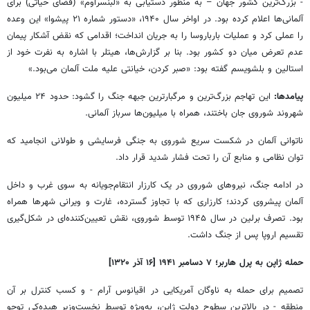
- بزرگ‌ترین کشور جهان – به ‌منظور دستیابی به «لبنسراوم» (فضای حیاتی) برای
آلمانی‌ها اعلام کرده بود. در اواخر سال ۱۹۴۰، «دستور شماره ۲۱ پیشوا» این وعده
را عملی کرد و عملیات بارباروسا را به جریان انداخت؛ اقدامی که نقض آشکار پیمان
عدم تعرض میان دو کشور بود. بنا بر گزارش‌ها، هیتلر با اشاره به نفرت خود از
استالین و بلشویسم گفته بود: «صبر کردن، خیانتی علیه ملت آلمان می‌بود.»
پیامدها:
این تهاجم بزرگ‌ترین و مرگبارترین جبهه جنگ را گشود: حدود ۲۴ میلیون
شهروند شوروی جان باختند، همراه با میلیون‌ها سرباز آلمانی.
ناتوانی آلمان در شکست سریع شوروی به جنگی فرسایشی و طولانی انجامید که
توان نظامی و منابع آن را تحت فشار شدید قرار داد.
در ادامه جنگ، نیروهای شوروی در یک کارزار انتقام‌جویانه به ‌سوی غرب و داخل
آلمان پیشروی کردند؛ کارزاری که با تجاوز گسترده، غارت و ویرانی شهرها همراه
بود. تصرف برلین در سال ۱۹۴۵ توسط شوروی، نقش تعیین‌کننده‌ای در شکل‌گیری
تقسیم اروپا پس از جنگ داشت.
حمله ژاپن به پرل هاربر
؛
۷ دسامبر ۱۹۴۱ [۱۶ آذر ۱۳۲۰]
تصمیم برای حمله به ناوگان آمریکایی در اقیانوس آرام - و کسب کنترل بر آن
منطقه - در بالاترین سطوح دولت ژاپن، به‌ویژه توسط نخست‌وزیر هیده‌کی توجو