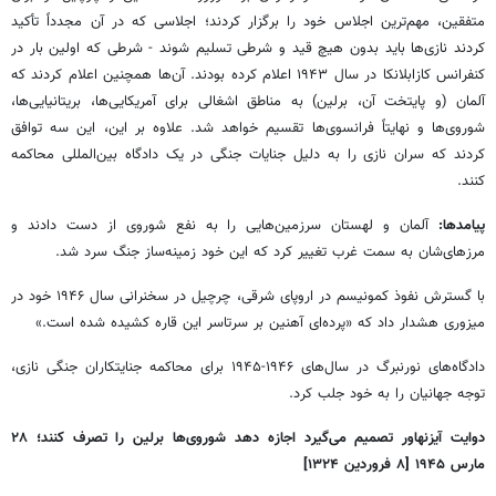
متفقین، مهم‌ترین اجلاس خود را برگزار کردند؛ اجلاسی که در آن مجدداً تأکید
کردند نازی‌ها باید بدون هیچ قید و شرطی تسلیم شوند - شرطی که اولین بار در
کنفرانس کازابلانکا در سال ۱۹۴۳ اعلام کرده بودند. آن‌ها همچنین اعلام کردند که
آلمان (و پایتخت آن، برلین) به مناطق اشغالی برای آمریکایی‌ها، بریتانیایی‌ها،
شوروی‌ها و نهایتاً فرانسوی‌ها تقسیم خواهد شد. علاوه بر این، این سه توافق
کردند که سران نازی را به دلیل جنایات جنگی در یک دادگاه بین‌المللی محاکمه
کنند.
پیامدها:
آلمان و لهستان سرزمین‌هایی را به نفع شوروی از دست دادند و
مرزهای‌شان به سمت غرب تغییر کرد که این خود زمینه‌ساز جنگ سرد شد.
با گسترش نفوذ کمونیسم در اروپای شرقی، چرچیل در سخنرانی سال ۱۹۴۶ خود در
میزوری هشدار داد که «پرده‌ای آهنین بر سرتاسر این قاره کشیده شده است.»
دادگاه‌های نورنبرگ در سال‌های ۱۹۴۶-۱۹۴۵ برای محاکمه جنایتکاران جنگی نازی،
توجه جهانیان را به خود جلب کرد.
دوایت آیزنهاور تصمیم می‌گیرد اجازه دهد شوروی‌ها برلین را تصرف کنند؛
۲۸
مارس
۱۹۴۵ [۸ فروردین ۱۳۲۴]