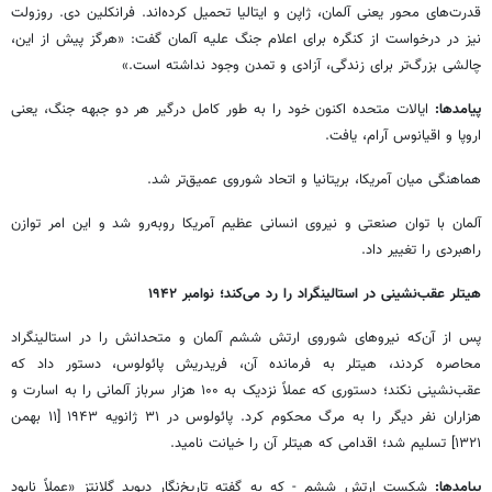
قدرت‌های محور یعنی آلمان، ژاپن و ایتالیا تحمیل کرده‌اند. فرانکلین دی. روزولت
نیز در درخواست از کنگره برای اعلام جنگ علیه آلمان گفت: «هرگز پیش از این،
چالشی بزرگ‌تر برای زندگی، آزادی و تمدن وجود نداشته است.»
پیامدها:
ایالات متحده اکنون خود را به ‌طور کامل درگیر هر دو جبهه جنگ، یعنی
اروپا و اقیانوس آرام، یافت.
هماهنگی میان آمریکا، بریتانیا و اتحاد شوروی عمیق‌تر شد.
آلمان با توان صنعتی و نیروی انسانی عظیم آمریکا روبه‌رو شد و این امر توازن
راهبردی را تغییر داد.
هیتلر عقب‌نشینی در استالینگراد را رد می‌کند؛ نوامبر ۱۹۴۲
پس از آن‌که نیروهای شوروی ارتش ششم آلمان و متحدانش را در استالینگراد
محاصره کردند، هیتلر به فرمانده آن، فریدریش پائولوس، دستور داد که
عقب‌نشینی نکند؛ دستوری که عملاً نزدیک به ۱۰۰ هزار سرباز آلمانی را به اسارت و
هزاران نفر دیگر را به مرگ محکوم کرد. پائولوس در ۳۱ ژانویه ۱۹۴۳ [۱۱ بهمن
۱۳۲۱] تسلیم شد؛ اقدامی که هیتلر آن را خیانت نامید.
پیامدها:
شکست ارتش ششم - که به گفته تاریخ‌نگار دیوید گلانتز «عملاً نابود