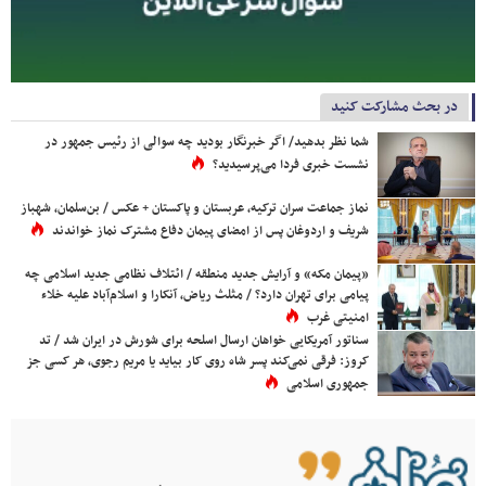
در بحث مشارکت کنید
شما نظر بدهید/ اگر خبرنگار بودید چه سوالی از رئیس جمهور در
نشست خبری فردا می‌پرسیدید؟
نماز جماعت سران ترکیه، عربستان و پاکستان + عکس / بن‌سلمان، شهباز
شریف و اردوغان پس از امضای پیمان دفاع مشترک نماز خواندند
«پیمان مکه» و آرایش جدید منطقه / ائتلاف نظامی جدید اسلامی چه
پیامی برای تهران دارد؟ / مثلث ریاض، آنکارا و اسلام‌آباد علیه خلاء
امنیتی غرب
سناتور آمریکایی خواهان ارسال اسلحه برای شورش در ایران شد / تد
کروز: فرقی نمی‌کند پسر شاه روی کار بیاید یا مریم رجوی، هر کسی جز
جمهوری اسلامی