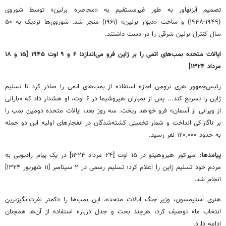
تصمیم آیزنهاور به ‌طور غیرمستقیم به «محاصره برلین» توسط شوروی
(۱۹۴۹-۱۹۴۸) و ساخت «دیوار برلین» (۱۹۶۱) منجر شد. شوروی‌ها نزدیک به ۵۰
سال کنترل برلین شرقی را در دست داشتند.
ایالات متحده بمب‌های اتمی را بر ژاپن فرو می‌اندازد؛ ۶ و ۹ اوت ۱۹۴۵ [۱۵ و ۱۸
مرداد ۱۳۲۴]
رئیس‌جمهور هری ترومن اجازه استفاده از بمب‌های اتمی را صادر کرد تا تسلیم
ژاپن را تسریع کند... پس از بمباران هیروشیما در ۶ اوت، او هشدار داد که «بارانی
از ویرانی از آسمان» فرو خواهد ریخت. سه روز بعد، ایالات متحده دومین بمب را
بر ناگازاکی انداخت و شمار تخمینی کشته‌شدگان در انفجارهای اولیه این دو حمله
به حدود ۱۲۰.۰۰۰ نفر رسید.
پیامدها:
امپراتور هیروهیتو در ۱۵ اوت [۲۴ مرداد ۱۳۲۴] در یک پیام رادیویی به
مردم خود تسلیم ژاپن را اعلام کرد؛ تسلیم رسمی در ۲ سپتامبر [۱۱ شهریور ۱۳۲۴]
انجام شد.
هنری استیمسون، وزیر جنگ ایالات متحده، این بمب‌ها را «کمتر نفرت‌انگیزترین
انتخاب ما» توصیف کرد، هرچند بحث و جدل درباره استفاده از آن‌ها همچنان
ادامه دارد.