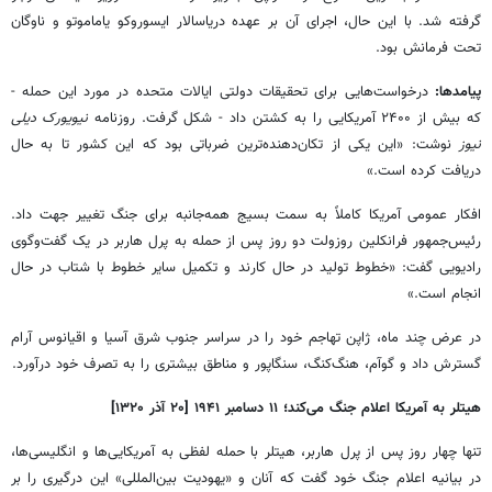
گرفته شد. با این حال، اجرای آن بر عهده دریاسالار ایسوروکو یاماموتو و ناوگان
تحت فرمانش بود.
پیامدها:
درخواست‌هایی برای تحقیقات دولتی ایالات متحده در مورد این حمله -
که بیش از ۲۴۰۰ آمریکایی را به کشتن داد - شکل گرفت. روزنامه
نیویورک دیلی
نیوز
نوشت: «این یکی از تکان‌دهنده‌ترین ضرباتی بود که این کشور تا به حال
دریافت کرده است.»
افکار عمومی آمریکا کاملاً به سمت بسیج همه‌جانبه برای جنگ تغییر جهت داد.
رئیس‌جمهور فرانکلین روزولت دو روز پس از حمله به پرل هاربر در یک گفت‌وگوی
رادیویی گفت: «خطوط تولید در حال کارند و تکمیل سایر خطوط با شتاب در حال
انجام است.»
در عرض چند ماه، ژاپن تهاجم خود را در سراسر جنوب شرق آسیا و اقیانوس آرام
گسترش داد و گوآم، هنگ‌کنگ، سنگاپور و مناطق بیشتری را به تصرف خود درآورد.
هیتلر به آمریکا اعلام جنگ می‌کند؛ ۱۱ دسامبر ۱۹۴۱ [۲۰ آذر ۱۳۲۰]
تنها چهار روز پس از پرل هاربر، هیتلر با حمله لفظی به آمریکایی‌ها و انگلیسی‌ها،
در بیانیه اعلام جنگ خود گفت که آنان و «یهودیت بین‌المللی» این درگیری را بر