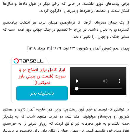
برخی پیامدهای فوری داشتند، در حالی که برخی دیگر در طول ماه‌ها و سال‌ها
آشکار شدند و اتحادها، راهبردها و مرزها را دگرگون کردند.
از یک پیمان محرمانه گرفته تا فرمان‌های میدان نبرد، هر انتخاب پیامدهای
گسترده‌ای به دنبال داشت. در این‌جا ۱۰ تصمیم در جنگ جهانی دوم آمده است که
مسیر جنگ ـ و جهان ـ را تغییر دادند.
پیمان عدم تعرض آلمان و شوروی
؛ ۲۳ اوت ۱۹۳۹ [
۳۱ مرداد ۱۳۱۸]
ابزار کامل برای اصلاح مو و
صورت (قیمت رو ببینی باور
نمیکنی!)
باتخفیف بخر
در توافقی که توسط یواخیم فون ریبنتروپ، وزیر امور خارجه آلمان نازی، و همتای
شوروی او ویاچسلاو مولوتوف امضا شد، دو قدرت متعهد شدند که به یکدیگر
حمله نکنند و به ‌طور محرمانه نیز توافق کردند که اروپای شرقی را به حوزه‌های
نفوذ میان خود تقسیم کنند. این پیمان جهان را تکان داد. برای نخست‌وزیر بریتانیا،