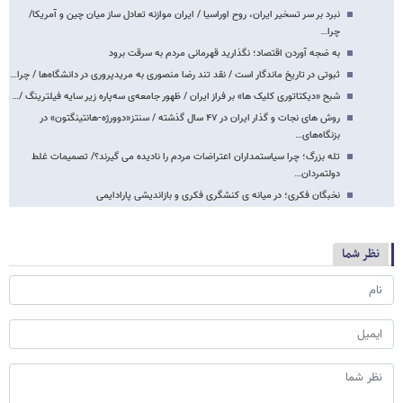
نبرد بر سر تسخیر ایران، روح اوراسیا / ایران موازنه تعادل ساز میان چین و آمریکا/
چرا…
به ضجه آوردن اقتصاد؛ نگذارید قهرمانی مردم به سرقت برود
ثبوتی در تاریخ ماندگار است / نقد تند رضا منصوری به مریدپروری در دانشگاه‌ها / چرا…
شبح «دیکتاتوری کلیک ها» بر فراز ایران / ظهور جامعه‌ی سه‌پاره زیر سایه فیلترینگ /…
روش های نجات و گذار ایران در ۴۷ سال گذشته / سنتز«دوورژه-هانتینگتون» در
بزنگاه‌های…
تله بزرگ؛ چرا سیاستمداران اعتراضات مردم را نادیده می گیرند؟/ تصمیمات غلط
دولتمردان…
نخبگان فکری؛ در میانه ی کنشگری فکری و بازاندیشی پارادایمی
نظر شما