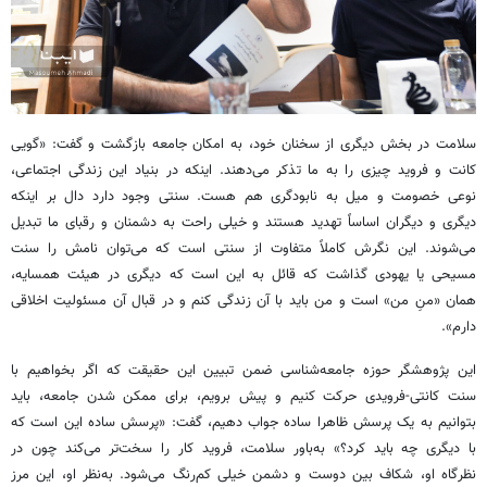
سلامت در بخش دیگری از سخنان خود، به امکان جامعه بازگشت و گفت: «گویی
کانت و فروید چیزی را به ما تذکر می‌دهند. اینکه در بنیاد این زندگی اجتماعی،
نوعی خصومت و میل به نابودگری هم هست. سنتی وجود دارد دال بر اینکه
دیگری و دیگران اساساً تهدید هستند و خیلی راحت به دشمنان و رقبای ما تبدیل
می‌شوند. این نگرش کاملاً متفاوت از سنتی است که می‌توان نامش را سنت
مسیحی یا یهودی گذاشت که قائل به این است که دیگری در هیئت همسایه،
همان «منِ من» است و من باید با آن زندگی کنم و در قبال آن مسئولیت اخلاقی
دارم».
این پژوهشگر حوزه جامعه‌شناسی ضمن تبیین این حقیقت که اگر بخواهیم با
سنت کانتی-فرویدی حرکت کنیم و پیش برویم، برای ممکن شدن جامعه، باید
بتوانیم به یک پرسش ظاهرا ساده جواب دهیم، گفت: «پرسش ساده این است که
با دیگری چه باید کرد؟» به‌باور سلامت، فروید کار را سخت‌تر می‌کند چون در
نظرگاه او، شکاف بین دوست و دشمن خیلی کم‌رنگ می‌شود. به‌نظر او، این مرز