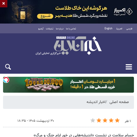
×
فارسی
العربية
English
تماس با ما
درباره ما
تبلیغات
آرشیو
یکشنبه ۱۸ مرداد ۱۴۰۵
صفحه اصلی
اخبار اندیشه
۳۰ اردیبهشت ۱۴۰۵ - ۱۸:۳۵
۱ نفر
حسام سلامت در نشست «اندیشه‌هایی در خور ایام جنگ و مرگ»