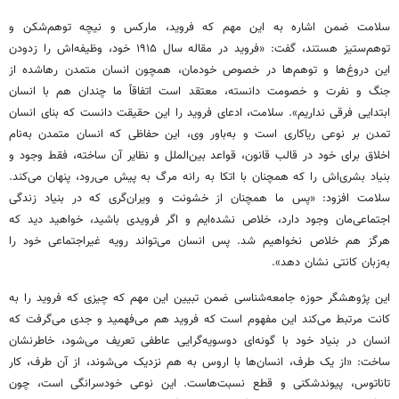
سلامت ضمن اشاره به این مهم که فروید، مارکس و نیچه توهم‌شکن و
توهم‌ستیز هستند، گفت: «فروید در مقاله سال ۱۹۱۵ خود، وظیفه‌اش را زدودن
این دروغ‌ها و توهم‌‎ها در خصوص خودمان، همچون انسان متمدن رهاشده از
جنگ و نفرت و خصومت دانسته، معتقد است اتفاقاً ما چندان هم با انسان
ابتدایی فرقی نداریم». سلامت، ادعای فروید را این حقیقت دانست که بنای انسان
تمدن بر نوعی ریاکاری است و به‌باور وی، این حفاظی که انسان متمدن به‌نام
اخلاق برای خود در قالب قانون، قواعد بین‌الملل و نظایر آن ساخته، فقط وجود و
بنیاد بشری‌اش را که همچنان با اتکا به رانه مرگ به پیش می‌رود، پنهان می‌کند.
سلامت افزود: «پس ما همچنان از خشونت و ویران‌گری که در بنیاد زندگی
اجتماعی‌مان وجود دارد، خلاص نشده‌ایم و اگر فرویدی باشید، خواهید دید که
هرگز هم خلاص نخواهیم شد. پس انسان می‌تواند رویه غیراجتماعی خود را
به‌زبان کانتی نشان دهد».
این پژوهشگر حوزه جامعه‌شناسی ضمن تبیین این مهم که چیزی که فروید را به
کانت مرتبط می‌کند این مفهوم است که فروید هم می‌فهمید و جدی می‌گرفت که
انسان در بنیاد خود با گونه‌ای دوسویه‌گرایی عاطفی تعریف می‌شود، خاطرنشان
ساخت: «از یک طرف، انسان‌ها با اروس به هم نزدیک می‌شوند، از آن طرف، کار
تاناتوس، پیوندشکنی و قطع نسبت‌هاست. این نوعی خودسرانگی است، چون