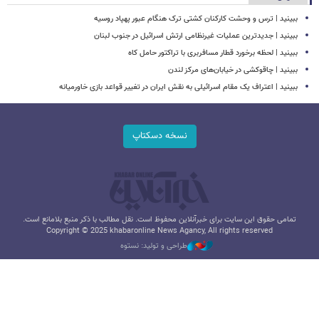
ببینید | ترس و وحشت کارکنان کشتی ترک هنگام عبور پهپاد روسیه
ببینید | جدیدترین عملیات غیرنظامی ارتش اسرائیل در جنوب لبنان
ببینید | لحظه برخورد قطار مسافربری با تراکتور حامل کاه
ببینید | چاقوکشی در خیابان‌های مرکز لندن
ببینید | اعتراف یک مقام اسرائیلی به نقش ایران در تغییر قواعد بازی خاورمیانه
نسخه دسکتاپ
تمامی حقوق این سایت برای خبرآنلاین محفوظ است. نقل مطالب با ذکر منبع بلامانع است.
Copyright © 2025 khabaronline News Agancy, All rights reserved
طراحی و تولید: نستوه