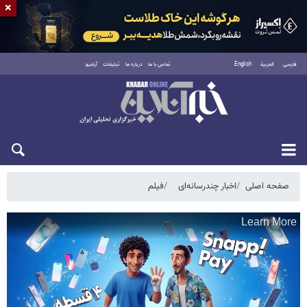
×
فارسی
العربية
English
تماس با ما
درباره ما
تبلیغات
آرشیو
پنجشنبه ۱۵ مرداد ۱۴۰۵
صفحه اصلی
اخبار چندرسانه‌ای
فیلم