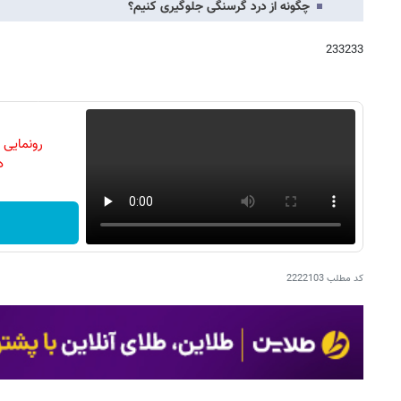
چگونه از درد گرسنگی جلوگیری کنیم؟
233233
رونمایی
دن
کد مطلب
2222103