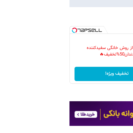
 از روش خانگی سفیدکننده
دان50%تخفیف🔥
تخفیف ویژه!