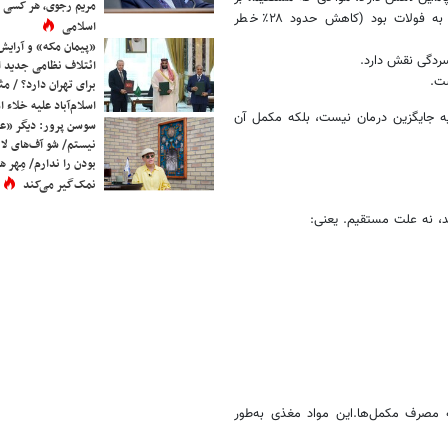
مریم رجوی، هر کسی 
خلق‌وخو اثر می‌گذارند. بیشترین اثر محافظتی در این مطالعه مربوط به فولات بود (کاهش حدود ۲۸٪ خطر
اسلامی
«پیمان مکه» و آرایش
ردگی نقش دارد.
ائتلاف نظامی جدید 
ست.
برای تهران دارد؟ / مث
اسلام‌آباد علیه خلاء
ه جایگزین درمان نیست، بلکه مکمل آن
سوسن پرور: دیگر «عا
نیستم/ شو آف‌های لاز
بودن را ندارم/ مِهر هم
نمک‌گیر می‌کند
ه مصرف مکمل‌ها.این مواد مغذی به‌طور