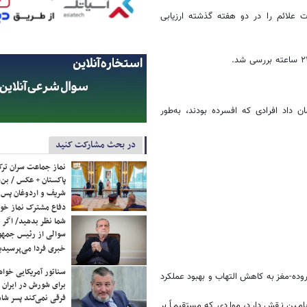
ندارد PHQ-9 استفاده شد که شدت علائم را در دو هفته گذشته ارزیابی
ن داد افرادی که افسرده بودند، به‌طور
در بحث مشارکت کنید
نماز جماعت سران ترک
پاکستان + عکس / بن‌س
شریف و اردوغان پس ا
دفاع مشترک نماز خوا
شما نظر بدهید/ اگر خ
سوالی از رئیس جمه
خبری فردا می‌پرسیدی
سناتور آمریکایی خواه
 روده-مغز به کاهش التهاب و بهبود عملکرد
برای شورش در ایران 
فرقی نمی‌کند پسر شاه 
پامین نقش دارد، موادی که مستقیماً بر