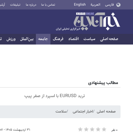
فارسی
العربية
English
تماس با ما
درباره ما
تبلیغات
آرشی
صفحه اصلی
سیاست
اقتصاد
فرهنگ
جامعه
بین‌الملل
ورزش
تا
مطالب پیشنهادی
ترید EURUSD با اسپرد از صفر پیپ
صفحه اصلی
اخبار اجتماعی
سلامت
۳۱ اردیبهشت ۱۴۰۵ - ۲۰:۰۷
۰ نفر