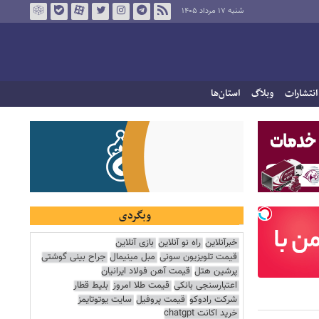
شنبه ۱۷ مرداد ۱۴۰۵
انتشارات
وبلاگ
استان‌ها
وبگردی
خبرآنلاین
راه نو آنلاین
بازی آنلاین
قیمت تلویزیون سونی
مبل مینیمال
جراح بینی گوشتی
پرشین هتل
قیمت آهن فولاد ایرانیان
اعتبارسنجی بانکی
قیمت طلا امروز
بلیط قطار
شرکت رادوکو
قیمت پروفیل
سایت یوتوتایمز
خرید اکانت chatgpt