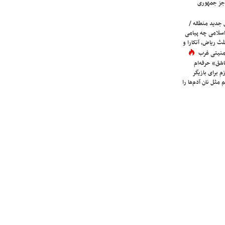
جز جمهوری
 جدید منطقه /
اسلامی چه پیامی
لث ریاض، آنکارا و
 امنیتی غرب
شق» حرفه‌ام
م برای بازیگر
 مثل نان آدم‌ها را