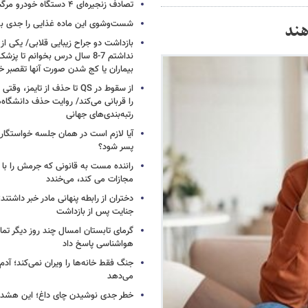
تصادف زنجیره‌ای ۴ دستگاه خودرو مرگبار شد
شست‌وشوی این ماده غذایی را جدی بگ
بازداشت دو جراح زیبایی قلابی/ یکی از
نداشتم 7-8 سال درس بخوانم تا 
بیماران یا کج شدن صورت آنها تقصبر خ
از سقوط در QS تا حذف از تایمز
را قربانی می‌کند/ روایت حذف دانشگاه‌ه
رتبه‌بندی‌های جهانی
آیا لازم است در همان جلسه خواستگار
پسر شود؟
راننده مست به قانونی که جرمش را با 
مجازات می کند، می‌خندد
دختران از رابطه پنهانی مادر خبر داشتند؛
جنایت پس از بازداشت
گرمای تابستان امسال چند روز دیگر تما
هواشناسی پاسخ داد
جنگ فقط خانه‌ها را ویران نمی‌کند؛ آدم‌
می‌دهد
خطر جدی نوشیدن چای داغ؛ این هشدار 