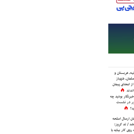
یه، عربستان و
لمان، شهباز
ز امضای پیمان
ندند
برنگار بودید چه
ور در نشست
د؟
ان ارسال اسلحه
شد / تد کروز:
روی کار بیاید یا