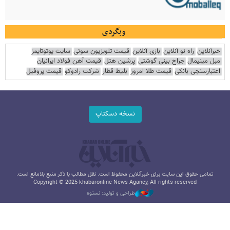
وبگردی
خبرآنلاین
راه نو آنلاین
بازی آنلاین
قیمت تلویزیون سونی
سایت یوتوتایمز
مبل مینیمال
جراح بینی گوشتی
پرشین هتل
قیمت آهن فولاد ایرانیان
اعتبارسنجی بانکی
قیمت طلا امروز
بلیط قطار
شرکت رادوکو
قیمت پروفیل
نسخه دسکتاپ
تمامی حقوق این سایت برای خبرآنلاین محفوظ است. نقل مطالب با ذکر منبع بلامانع است.
Copyright © 2025 khabaronline News Agancy, All rights reserved
طراحی و تولید: نستوه