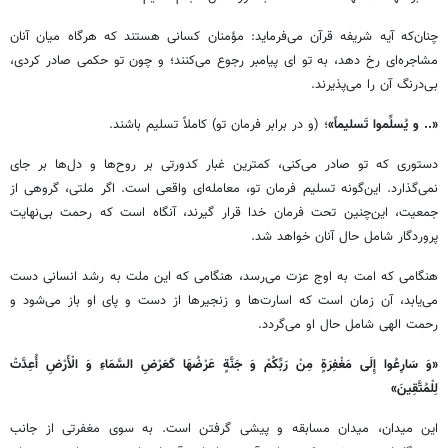
چنان‌که آیه شریفه قرآن می‌فرماید: مؤمنان کسانی هستند که هرگاه میان آنان
مشاجره‌ای رخ دهد، به تو ای پیامبر رجوع می‌کنند؛ و چون تو حکمی صادر کردی،
بی‌درنگ آن را می‌پذیرند.
«.. و یُسلِّموا تَسلیماً»
؛ (و در برابر فرمان تو) کاملاً تسلیم باشند.
دستوری که تو صادر می‌کنی، کمترین غبار کدورتی بر روح‌ها و دل‌ها بر جای
نمی‌گذارد. این‌گونه تسلیم فرمان تو، معامله‌ای واقعی است. اگر ملتی، گروهی از
جمعیت، این‌چنین تحت فرمان خدا قرار گیرند، آنگاه است که رحمت بی‌نهایت
پروردگار شامل حال آنان خواهد شد.
هنگامی که امت به اوج عزت می‌رسد، هنگامی که این ملت به رشد انسانی دست
می‌یابد، آن زمان است که اسارت‌ها و زنجیرها از دست و پای او باز می‌شود و
رحمت الهی شامل حال او می‌گردد.
«وَ سَارِعُوا إِلَی مَغْفِرَةٍ مِنْ رَبِّکُمْ وَ جَنَّةٍ عَرْضُهَا کَعَرْضِ السَّمَاءِ وَ الْأَرْضِ أُعِدَّتْ
لِلْمُتَّقِینَ»
این میدان، میدان مسابقه و پیشی گرفتن است. به سوی مغفرتی از جانب