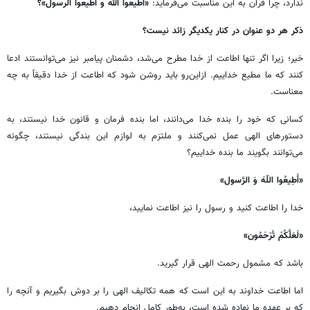
ندارد، چرا قرآن به این مناسبت می‌فرماید:
«اطیعوا الله و اطیعوا الرسول»؟
ذکر هر دو عنوان در کنار یکدیگر زائد نیست؟
خیر؛ زیرا اگر تنها اطاعت از خدا مطرح می‌شد، دشمنان پیامبر نیز می‌توانستند ادعا
کنند که ما مطیع خداییم. ازاین‌رو باید روشن شود که اطاعت از خدا دقیقاً به چه
معناست.
کسانی که خود را بنده خدا می‌دانند، اما بنده فرمان و قانون خدا نیستند، به
دستورهای الهی عمل نمی‌کنند و ملتزم به لوازم این بندگی نیستند، چگونه
می‌توانند بگویند ما بنده خداییم؟
«أَطِیعُوا اللّهَ وَ الرَّسول»
خدا را اطاعت کنید و رسول را نیز اطاعت نمایید،
«لَعَلَّکُمْ تُرْحَمُون»
باشد که مشمول رحمت الهی قرار گیرید.
اما اطاعت خداوند به این است که همه تکالیف الهی را بر دوش بگیریم و آنچه را
که بر عهده ما نهاده شده است، به‌طور کامل انجام دهیم.