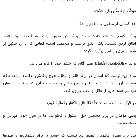
«وَالَّذِینَ یُنفِقُونَ فِی الضَّرَّاءِ
چه کسانی از متقین و باتقوایان‌اند؟
و آنان کسانی هستند که در سختی و آسایش انفاق می‌کنند. شرطِ باتقوا بودن فقط
انفاق کردن نیست، بلکه انفاقِ درست و هدفمند است؛ انفاقی که با آن خلأیی پُر
شود و نیازی واقعی برآورده گردد.
و نیز
«وَالْکَاظِمِینَ الْغَیْظَ»؛
یعنی آنان که خشم خود را فرو می‌برند.
مراد این نیست که انسان در برابر ظلم و باطل، هیچ واکنشی نداشته باشد؛ بلکه
مقصود آن است که کارها را بر پایه‌ی خشم و احساسات آنی انجام ندهد. انسان
باید در همه حال، از عقل و تدبیر پیروی کند.
در قرآن نیز آمده است:
«أَشِدَّاءُ عَلَی الْکُفَّارِ رُحَمَاءُ بَیْنَهُمْ»؛
یعنی مؤمنان در برابر دشمنان حق، استوار و قاطع‌اند، اما در میان خود، مهربان و
بخشنده‌اند.
بنابراین، معنای کاظمین الغیظ این نیست که خشم در برابر دشمنی‌ها و ظلم‌ها