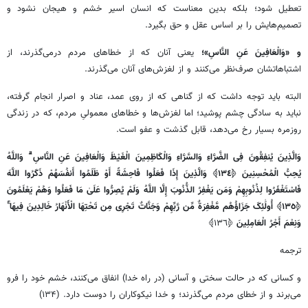
تعطیل شود؛ بلکه بدین معناست که انسان اسیر خشم و هیجان نشود و
تصمیم‌هایش را بر اساس عقل و حق بگیرد.
و «وَالْعَافِینَ عَنِ النَّاسِ»؛
یعنی آنان که از خطاهای مردم درمی‌گذرند، از
اشتباهاتشان صرف‌نظر می‌کنند و از لغزش‌های آنان می‌گذرند.
البته باید توجه داشت که از گناهی که از روی عمد، عناد و اصرار انجام گرفته،
نباید به سادگی چشم پوشید؛ اما لغزش‌ها و خطاهای معمولیِ مردم، که در زندگی
روزمره بسیار رخ می‌دهد، قابل گذشت و عفو است.
وَالَّذِینَ یُنفِقُونَ فِی الضَّرَّاءِ وَالسَّرَّاءِ وَالْکَاظِمِینَ الْغَیْظَ وَالْعَافِینَ عَنِ النَّاسِ ۗ وَاللَّهُ
یُحِبُّ الْمُحْسِنِینَ ﴿١٣٤﴾ وَالَّذِینَ إِذَا فَعَلُوا فَاحِشَةً أَوْ ظَلَمُوا أَنفُسَهُمْ ذَکَرُوا اللَّهَ
فَاسْتَغْفَرُوا لِذُنُوبِهِمْ وَمَن یَغْفِرُ الذُّنُوبَ إِلَّا اللَّهُ وَلَمْ یُصِرُّوا عَلَیٰ مَا فَعَلُوا وَهُمْ یَعْلَمُونَ
﴿١٣٥﴾ أُولَٰئِکَ جَزَاؤُهُم مَّغْفِرَةٌ مِّن رَّبِّهِمْ وَجَنَّاتٌ تَجْرِی مِن تَحْتِهَا الْأَنْهَارُ خَالِدِینَ فِیهَا ۚ
وَنِعْمَ أَجْرُ الْعَامِلِینَ
﴿١٣٦﴾
ترجمه
و کسانی که در حالت سختی و آسانی (در راه خدا) انفاق می‌کنند، خشم خود را فرو
می‌برند و از خطای مردم می‌گذرند؛ و خدا نیکوکاران را دوست دارد. (۱۳۴)