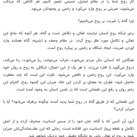
اگر روح شما را در مقام تمثیل، جسمی تصور کنیم، هر گناهی که مرتکب
می‌شوید، ضربتی بر روح وارد می‌آورد و زخمی بر وجودتان می‌نهد.
چرا گناه را ضربت بر روح می‌نامیم؟
برای اینکه روح انسان نیازمند تعالی و تکامل است و گناه، هر آنچه که مانع این
تعالی و تکاملِ مورد نظر روح گردد. در مقام وصف و تشبیه، گناه همانند وارد
آوردن ضربت، ایجاد شکاف و زخمی بر پیکره روح است.
هنگامی که انسانی مال مردم می‌خورد، شراب می‌نوشد، ربا می‌خورد، زنا می‌کند،
دروغ می‌گوید یا افترا می‌زند، با هر یک از این اعمال، شکافی به روح و روان خود
وارد می‌آورد. این روح زخمی و ناقص می‌شود. غایت این است که باید مغفرت
حاصل شود؛ غفران به معنای پر کردن این خلا، جبران این کمبود روح، التیام این
زخم روان و رفع این نقصانی است که در نفس انسان به وجود آمده است.
این نقصانی که از طریق گناه در روح شما پدید آمده، چگونه برطرف می‌شود؟ آیا با
جبران کردن؟
آری، آن کسی که با گناه، جان خود را از مسیر انسانیت منحرف کرده و از اصل
تکامل و نقطه پرواز انسانیت دور افتاده است، زمانی که این عقب‌ماندگی‌اش جبران
شود و روح او تعالی یابد، به جایگاه حقیقی خود نزدیک خواهد شد.