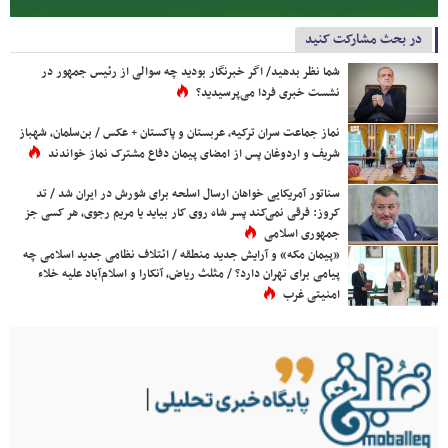
در بحث مشارکت کنید
شما نظر بدهید/ اگر خبرنگار بودید چه سوالی از رئیس جمهور در
نشست خبری فردا می‌پرسیدید؟
نماز جماعت سران ترکیه، عربستان و پاکستان + عکس / بن‌سلمان، شهباز
شریف و اردوغان پس از امضای پیمان دفاع مشترک نماز خواندند
سناتور آمریکایی خواهان ارسال اسلحه برای شورش در ایران شد / تد
کروز: فرقی نمی‌کند پسر شاه روی کار بیاید یا مریم رجوی، هر کسی جز
جمهوری اسلامی
«پیمان مکه» و آرایش جدید منطقه / ائتلاف نظامی جدید اسلامی چه
پیامی برای تهران دارد؟ / مثلث ریاض، آنکارا و اسلام‌آباد علیه خلاء
امنیتی غرب