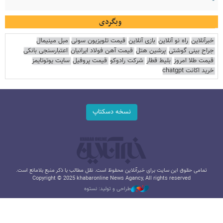
وبگردی
خبرآنلاین
راه نو آنلاین
بازی آنلاین
قیمت تلویزیون سونی
مبل مینیمال
جراح بینی گوشتی
پرشین هتل
قیمت آهن فولاد ایرانیان
اعتبارسنجی بانکی
قیمت طلا امروز
بلیط قطار
شرکت رادوکو
قیمت پروفیل
سایت یوتوتایمز
خرید اکانت chatgpt
نسخه دسکتاپ
تمامی حقوق این سایت برای خبرآنلاین محفوظ است. نقل مطالب با ذکر منبع بلامانع است.
Copyright © 2025 khabaronline News Agancy, All rights reserved
طراحی و تولید: نستوه