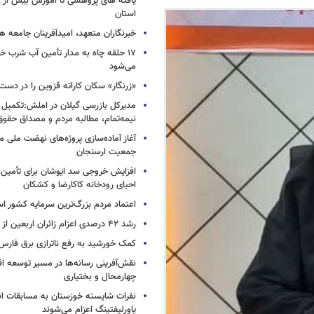
استان
خبرنگاران متعهد، امیدآفرینان جامعه 
۱۷ حلقه چاه به مدار تأمین آب شرب خرم
می‌شود
«زرنگار» سکان کاراته قزوین را در دس
مدیرکل بازرسی گیلان در املش:تکمیل پ
نیمه‌تمام، مطالبه مردم و مصداق حقو
آغاز آماده‌سازی پروژه‌های نهضت ملی 
جمعیت ارسنجان
افزایش خروجی سد ایوشان برای تأمین 
احیای رودخانه‌ کاکارضا و کشکان
اعتماد مردم بزرگ‌ترین سرمایه کشور ا
رشد ۴۲ درصدی اعزام زائران اربعین از استان سمنان
کمک خورشید به رفع ناترازی برق فارس
نقش‌آفرینی رسانه‌ها در مسیر توسعه ا
چهارمحال و بختیاری
نفرات شایسته خوزستان به مسابقات ان
پاورلیفتینگ اعزام می‌شوند