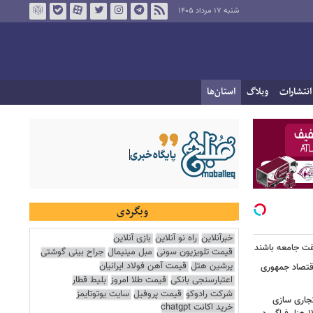
شنبه ۱۷ مرداد ۱۴۰۵
انتشارات
وبلاگ
استان‌ها
وبگردی
خبرآنلاین
راه نو آنلاین
بازی آنلاین
یقت جامعه باشند
قیمت تلویزیون سونی
مبل مینیمال
جراح بینی گوشتی
پرشین هتل
قیمت آهن فولاد ایرانیان
اقتصاد جمهوری
اعتبارسنجی بانکی
قیمت طلا امروز
بلیط قطار
شرکت رادوکو
قیمت پروفیل
سایت یوتوتایمز
تجاری سازی
خرید اکانت chatgpt