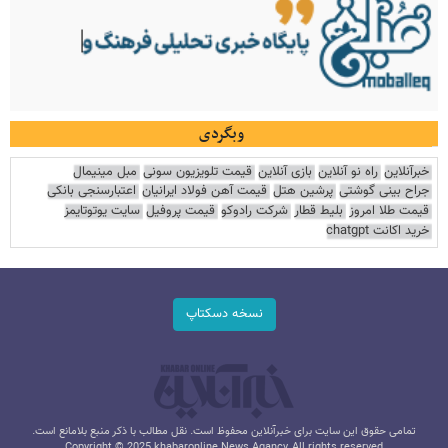
وبگردی
خبرآنلاین
راه نو آنلاین
بازی آنلاین
قیمت تلویزیون سونی
مبل مینیمال
جراح بینی گوشتی
پرشین هتل
قیمت آهن فولاد ایرانیان
اعتبارسنجی بانکی
قیمت طلا امروز
بلیط قطار
شرکت رادوکو
قیمت پروفیل
سایت یوتوتایمز
خرید اکانت chatgpt
نسخه دسکتاپ
تمامی حقوق این سایت برای خبرآنلاین محفوظ است. نقل مطالب با ذکر منبع بلامانع است.
Copyright © 2025 khabaronline News Agancy, All rights reserved