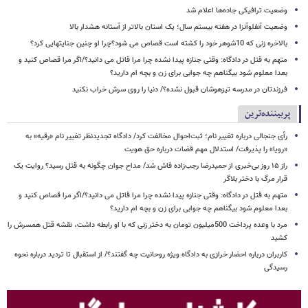
وضعیت ترافیکی جاده‌ها اعلام شد
وضعیت آنفلوآنزا در هفته بیستم سال؛ یک استان بالاتر از آستانه هشدار بالا
بالاخره زنی که 10شوهر خود را کشته است قصاص می شود؟چرا او چنین جنایتهایی کرد؟
متهم به قتل در دادگاه: وقتی جنازه پیدا نشده چرا مرا قاتل می دانید؟/اگر مرا قصاص کنید و
بعدا معلوم شود بیگناهم چه جوابی برای زن و بچه ام دارید؟
فرزندتان در مدرسه تیزهوشان قبول نشده؟/ دنیا را روی سرش خراب نکنید
پربیننده‌ترین
رأی جنجالی درباره تغییر نام؛ ثبت‌احوال مخالفت کرد/ دادگاه تجدیدنظر تغییر نام «رقیه» به
«رویا» را پذیرفت/ استدلال مهم قضات درباره حق هویت
راز ۱۵ روز بی‌خبری از حمیدرضا رجب‌زاده فاش شد/ مداح جوان چگونه به قتل رسید؟ روایت یک
قرار مرگ با دختر بلاگر
متهم به قتل در دادگاه: وقتی جنازه پیدا نشده چرا مرا قاتل می دانید؟/اگر مرا قصاص کنید و
بعدا معلوم شود بیگناهم چه جوابی برای زن و بچه ام دارید؟
مرد با وعده پرداخت 500میلیون تومان به دختر زنی که با او رابطه داشت، نقشه قتل همسرش را
کشید
کاربران درباره احضار خرازی به دادگاه ویژه روحانیت چه گفتند؟/ از استقبال تا تردید درباره نحوه
رسیدگی