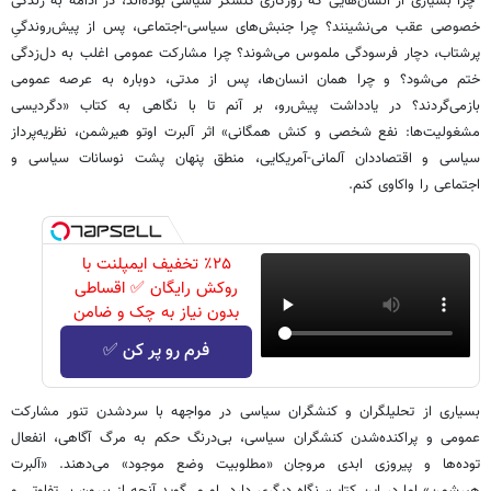
چرا بسیاری از انسان‌هایی که روزگاری کنشگر سیاسی بوده‌اند، در ادامه به زندگی
خصوصی عقب می‌نشینند؟ چرا جنبش‌های سیاسی-اجتماعی، پس از پیش‌روندگیِ
پرشتاب، دچار فرسودگی ملموس می‌شوند؟ چرا مشارکت عمومی اغلب به دل‌زدگی
ختم می‌شود؟ و چرا همان انسان‌ها، پس از مدتی، دوباره به عرصه عمومی
بازمی‌گردند؟ در یادداشت پیش‌رو، بر آنم تا با نگاهی به کتاب «دگردیسی
مشغولیت‌ها: نفع شخصی و کنش همگانی» اثر آلبرت اوتو هیرشمن، نظریه‌پرداز
سیاسی و اقتصاددان آلمانی-آمریکایی، منطق پنهان پشت نوسانات سیاسی و
اجتماعی را واکاوی کنم.
٪۲۵ تخفیف ایمپلنت با
روکش رایگان ✅ اقساطی
بدون نیاز به چک و ضامن
فرم رو پر کن ✅
بسیاری از تحلیلگران و کنشگران سیاسی در مواجهه با سردشدن تنور مشارکت
عمومی و پراکنده‌شدن کنشگران سیاسی، بی‌درنگ حکم به مرگ آگاهی، انفعال
توده‌ها و پیروزی ابدی مروجان «مطلوبیت وضع موجود» می‌دهند. «آلبرت
هیرشمن» اما در این کتاب، نگاه دیگری دارد. او می‌گوید آنچه از بیرون بی‌تفاوتی و