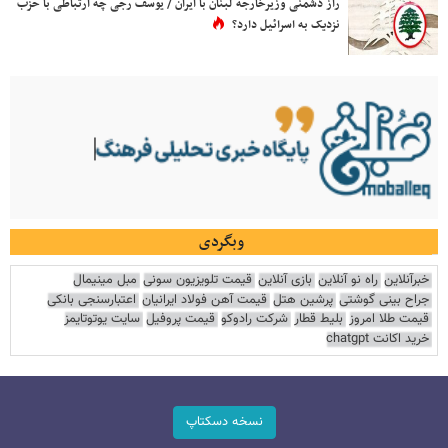
راز دشمنی وزیرخارجه لبنان با ایران / یوسف رجی چه ارتباطی با حزب
نزدیک به اسرائیل دارد؟
وبگردی
خبرآنلاین
راه نو آنلاین
بازی آنلاین
قیمت تلویزیون سونی
مبل مینیمال
جراح بینی گوشتی
پرشین هتل
قیمت آهن فولاد ایرانیان
اعتبارسنجی بانکی
قیمت طلا امروز
بلیط قطار
شرکت رادوکو
قیمت پروفیل
سایت یوتوتایمز
خرید اکانت chatgpt
نسخه دسکتاپ