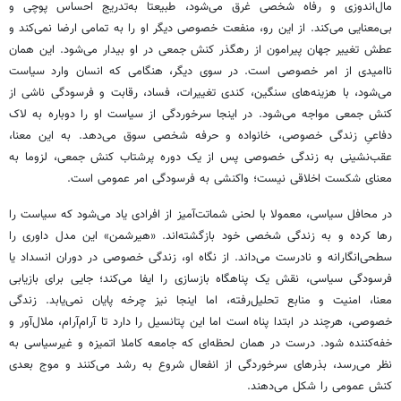
مال‌اندوزی و رفاه شخصی غرق می‌شود، طبیعتا به‌تدریج احساس پوچی و
بی‌معنایی می‌کند. از این رو، منفعت خصوصی دیگر او را به‌ تمامی ارضا نمی‌کند و
عطش تغییر جهان پیرامون از رهگذر کنش جمعی در او بیدار می‌شود. این همان
ناامیدی از امر خصوصی است. در سوی دیگر، هنگامی که انسان وارد سیاست
می‌شود، با هزینه‌های سنگین، کندی تغییرات، فساد، رقابت و فرسودگی ناشی از
کنش جمعی مواجه می‌شود. در اینجا سرخوردگی از سیاست او را دوباره به لاک
دفاعیِ زندگی خصوصی، خانواده و حرفه شخصی سوق می‌دهد. به این معنا،
عقب‌نشینی به زندگی خصوصی پس از یک دوره‌ پرشتاب کنش جمعی، لزوما به
معنای شکست اخلاقی نیست؛ واکنشی به فرسودگی امر عمومی است.
در محافل سیاسی، معمولا با لحنی شماتت‌آمیز از افرادی یاد می‌شود که سیاست را
رها کرده و به زندگی شخصی خود بازگشته‌اند. «هیرشمن» این مدل داوری را
سطحی‌انگارانه و نادرست می‌داند. از نگاه او، زندگی خصوصی در دوران انسداد یا
فرسودگی سیاسی، نقش یک پناهگاه بازسازی را ایفا می‌کند؛ جایی برای بازیابی
معنا، امنیت و منابع تحلیل‌رفته، اما اینجا نیز چرخه پایان نمی‌یابد. زندگی
خصوصی، هرچند در ابتدا پناه است اما این پتانسیل را دارد تا آرام‌آرام، ملال‌آور و
خفه‌کننده شود. درست در همان لحظه‌ای که جامعه کاملا اتمیزه و غیرسیاسی به
نظر می‌رسد، بذرهای سرخوردگی از انفعال شروع به رشد می‌کنند و موج بعدی
کنش عمومی را شکل می‌دهند.