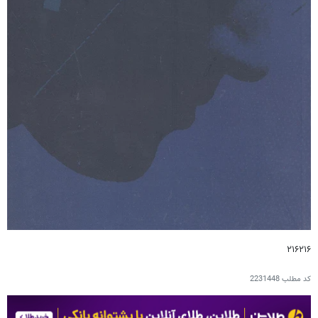
۲۱۶۲۱۶
کد مطلب
2231448