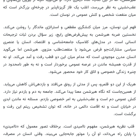
عقب‌نشینی به نظر می‌رسد، اغلب یک فاز گریزناپذیر در چرخه‌ای بزرگ‌تر است که
میان منفعت شخصی و کنش عمومی در نوسان است.
فهم این نوسان، مرز میان کنشگری مقطعی و استراتژی ماندگار را روشن می‌کند.
نخستین ضربه هیرشمن به پیش‌فرض‌های رایج، زیر سؤال بردن ثبات ترجیحات
انسانی است. در مدل‌های کلاسیک جامعه‌شناسی و اقتصاد، انسان یا عنصری
سیاسی مشارکت‌جو فرض می‌شود یا منفعت‌طلب منزوی. هیرشمن اما می‌گوید
انسان مدرن موجودی است که مدام میان این دو قطب رفت ‌و آمد می‌کند. او نه
از قدرتِ همیشه ماندن در عرصه عمومی برخوردار است و نه به ‌طور نامحدود در
چنبره‌ زندگی خصوصی و اتاق کار خود محصور می‌شود.
هریک از این دو قلمرو، پس از مدتی از رونق می‌افتد و بازدهی‌اش کاهش می‌یابد.
از همین‌جاست که نگاه هیرشمن معنا پیدا می‌کند. جامعه به دم و بازدم نیاز دارد.
کنش عمومی دم است و عقب‌نشینی به امر خصوصی بازدم. مسئله نه ماندن ابدی
در خیابان است و نه اقامت دائمی در خانه، که توان تشخیص ریتم این رفت ‌و
برگشت است.
قلب نظریه هیرشمن، مفهوم ناامیدی است. برخلاف تصور معمول که «ناامیدی»
را پایان راه می‌داند، او آن را موتور جابه‌جایی می‌بیند. وقتی انسان در مصرف،