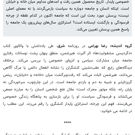
خصوصی پایدار. تاریخ محصول همین رفت‌ و آمدهای مداوم میان خانه و خیابان
است. اینکه انسان و جامعه دوباره به سیاست بازمی‌گردند یا نه معمای اصلی
نیست؛ پرسش مورد بحث این است که جامعه اکنون در کدام نقطه از چرخه
فرسودگی و بازگشت ایستاده است؟ استراتژی سال‌های پیش‌روی یک جامعه را
پاسخ همین پرسش تعیین می‌کند.
گروه اندیشه: رضا بهرامی
در روزنامه
شرق
، طی یادداشتی با واکاوی کتاب
«دگردیسی مشغولیت‌ها» اثر آلبرت هیرشمن، منطق پنهان پشت نوسانات رفتاری
جامعه میان مشارکت سیاسی و انزوای خصوصی را بررسی می‌کند. برخلاف
دیدگاه‌های رایج که عقب‌نشینی کنشگران را نشانه انفعال دائمی یا مرگ آگاهی
می‌دانند، هیرشمن اثبات می‌کند که رفت‌وبرگشت میان «خانه» و «خیابان»، ریتمی
گریزناپذیر و شبیه به دم و بازدمِ جامعه است. در این چارچوب، سرخوردگی نه
پایان راه، بلکه موتور محرک است؛ ملال نفع شخصی انسان را به مبارزه جمعی
می‌کشاند و فرسودگی سیاست، او را برای بازسازی به پناهگاه زندگی خصوصی
می‌فرستد. فهم این چرخه، استراتژی پایدار کنشگری را رقم می‌زند. این مطلب را
در ادامه می خوانید:
****