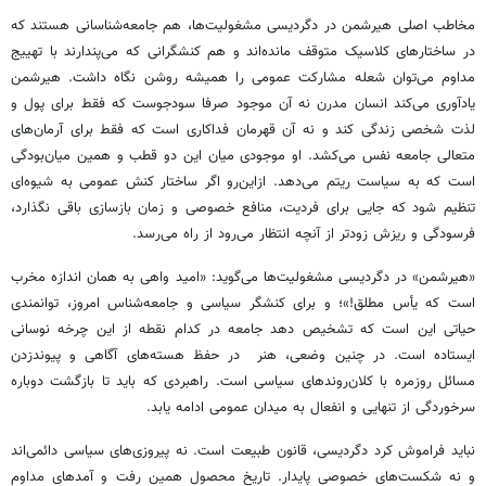
مخاطب اصلی هیرشمن در دگردیسی مشغولیت‌ها، هم جامعه‌شناسانی هستند که
در ساختارهای کلاسیک متوقف مانده‌اند و هم کنشگرانی که می‌پندارند با تهییج
مداوم می‌توان شعله مشارکت عمومی را همیشه روشن نگاه داشت. هیرشمن
یادآوری می‌کند انسان مدرن نه آن موجود صرفا سودجوست که فقط برای پول و
لذت شخصی زندگی کند و نه آن قهرمان فداکاری است که فقط برای آرمان‌های
متعالی جامعه نفس می‌کشد. او موجودی میان این دو قطب و همین میان‌بودگی
است که به سیاست ریتم می‌دهد. ازاین‌رو اگر ساختار کنش عمومی به‌ شیوه‌ای
تنظیم شود که جایی برای فردیت، منافع خصوصی و زمان بازسازی باقی نگذارد،
فرسودگی و ریزش زودتر از آنچه انتظار می‌رود از راه می‌رسد.
«هیرشمن» در دگردیسی مشغولیت‌ها می‌گوید: «امید واهی به همان اندازه مخرب
است که یأس مطلق!»؛ و برای کنشگر سیاسی و جامعه‌شناس امروز، توانمندی
حیاتی این است که تشخیص دهد جامعه در کدام نقطه از این چرخه نوسانی
ایستاده است.‌ در چنین وضعی، هنر ‌ در حفظ هسته‌های آگاهی و پیوندزدن
مسائل روزمره با کلان‌روندهای سیاسی است. راهبردی که باید تا بازگشت دوباره
سرخوردگی از تنهایی و انفعال به میدان عمومی ادامه یابد.
نباید فراموش کرد دگردیسی، قانون طبیعت است. نه پیروزی‌های سیاسی دائمی‌اند
و نه شکست‌های خصوصی پایدار. تاریخ محصول همین رفت‌ و آمدهای مداوم