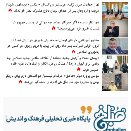
نماز جماعت سران ترکیه، عربستان و پاکستان + عکس / بن‌سلمان، شهباز
شریف و اردوغان پس از امضای پیمان دفاع مشترک نماز خواندند
شما نظر بدهید/ اگر خبرنگار بودید چه سوالی از رئیس جمهور در
نشست خبری فردا می‌پرسیدید؟
سناتور آمریکایی خواهان ارسال اسلحه برای شورش در ایران شد / تد
کروز: فرقی نمی‌کند پسر شاه روی کار بیاید یا مریم رجوی، هر کسی جز
جمهوری اسلامی
«پیمان مکه» و آرایش جدید منطقه / ائتلاف نظامی جدید اسلامی چه
پیامی برای تهران دارد؟ / مثلث ریاض، آنکارا و اسلام‌آباد علیه خلاء
امنیتی غرب
سوسن پرور: دیگر «عاشق» حرفه‌ام نیستم/ شو آف‌های لازم برای بازیگر
بودن را ندارم/ مِهر هم مثل نان آدم‌ها را نمک‌گیر می‌کند