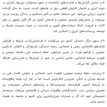
۵-بر اساس گزارش‌ها و هشدارهای ارائه‌شده از سوی مسئولان ذی‌ربط، ناترازی در
حوزه انرژی و احتمال افزایش قطعی برق در ماه‌های آینده، نسبت به سال گذشته
جدی‌تر ارزیابی می‌شود. این مسئله، علاوه بر تأثیر مستقیم بر زندگی روزمره مردم،
می‌تواند بر بخش‌های تولیدی، صنعتی و خدماتی کشور نیز آثار قابل توجهی بر جای
گذارد و ضرورت اتخاذ سیاست‌های فوری و بلندمدت در حوزه مدیریت مصرف و
توسعه زیرساخت‌های انرژی را آشکارتر کند.
۶-از سوی دیگر، دشمنان کشور نیز می‌کوشند با فرسایشی‌کردن شرایط و افزایش
فشارهای اقتصادی، روانی و اجتماعی، زمینه خستگی، فرسودگی و کاهش تاب‌آوری
عمومی را فراهم آورند. در چنین شرایطی، حفظ انسجام ملی، اعتماد عمومی و
تقویت سرمایه اجتماعی، نقشی اساسی در عبور از بحران‌ها و خنثی‌سازی اهداف
طرف مقابل ایفا می‌کند.
۷-بی‌تردید، حفظ روحیه عمومی، تقویت امید اجتماعی و نمایش اقتدار ملی در
شرایط بحرانی و جنگی، ضرورتی انکارناپذیر است؛ اما در کنار آن، توجه واقع‌بینانه
به شرایط کشور، ظرفیت‌ها، محدودیت‌ها و پیامدهای احتمالی تصمیمات نیز
اهمیتی بنیادین دارد. نادیده‌گرفتن واقعیات میدانی و اقتصادی می‌تواند زمینه‌ساز
تصمیماتی شود که آثار و خسارات جبران‌ناپذیری برای کشور و جامعه به همراه
داشته باشد.