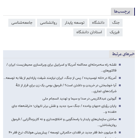
برچسب‌ها
جنگ
دانشگاه
توسعه پایدار
روانشناسی
جامعه‌شناسی
فیزیک
استادان دانشگاه
خبرهای مرتبط
نقشه راه سه‌مرحله‌ای محاکمه آمریکا و اسراییل برای ویرانسازی محیط‌زیست ایران /
فاکتورهای…
آمریکا در «تله توسیدید» / پس از جنگ، ایران نیازمند شیفت پارادایم از بقا به توسعه…
آیا خوشبختی در خریدن و داشتن است؟ / فرمول بومی یک زن برای فرار از تلهٔ
شرکت‌های تجاری…
گیوتین عبدالکریمی در صدا و سیما و تهدید انسجام ملی
پایان رؤیای «جهان واحد» / جنگ سرد جدید و نقش برتر تایوان؛ «تراشه‌ها» جای
«نفت» و…
ساختن سازمان‌های پایدار با پاسخگویی و اخلاق‌مداری و نه کاریزماگرایی / فرمول
روان‌شناختی…
۵ میلیون خط فقر جدید در فقدان حکمرانی توسعه / پیش‌بینی هولناک نرخ فقر ۴۰