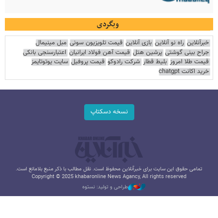
وبگردی
خبرآنلاین
راه نو آنلاین
بازی آنلاین
قیمت تلویزیون سونی
مبل مینیمال
جراح بینی گوشتی
پرشین هتل
قیمت آهن فولاد ایرانیان
اعتبارسنجی بانکی
قیمت طلا امروز
بلیط قطار
شرکت رادوکو
قیمت پروفیل
سایت یوتوتایمز
خرید اکانت chatgpt
نسخه دسکتاپ
تمامی حقوق این سایت برای خبرآنلاین محفوظ است. نقل مطالب با ذکر منبع بلامانع است.
Copyright © 2025 khabaronline News Agancy, All rights reserved
طراحی و تولید: نستوه