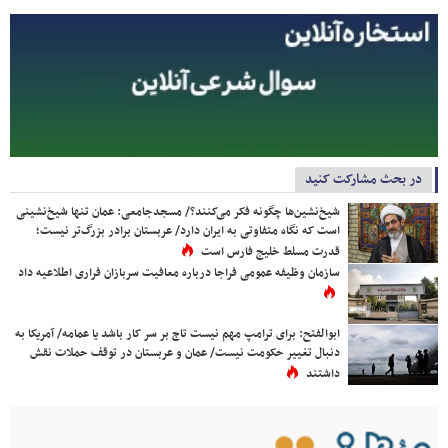
در بحث مشارکت کنید
شیخ‌نشین‌ها چگونه فکر می‌کنند؟/ مسجدجامعی: عمان تنها شیخ‌نشینی
است که نگاه متفاوتی به ایران دارد/ عربستان برادر بزرگ‌تر نیست؛
قدرت مسلط خلیج فارس است
سازمان وظیفه عمومی فراجا درباره معافیت سربازان فراری اطلاعیه داد
ابوالفتح: برای ترامپ مهم نیست تاج بر سر کار باشد یا عمامه/ آمریکا به
دنبال تغییر حکومت نیست/ عمان و عربستان در توقف حملات نقش
داشتند