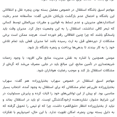
مهاجم اسبق باشگاه استقلال در خصوص معضل بسته بودن پنجره نقل و انتقالاتی
این باشگاه و احتمال عدم بازگشت بازیکنان خارجی گفت: متأسفانه عدم رعایت
استانداردهای مدیریتی و عدم تسلط به قوانین و مقررات بین‌المللی توسط کسانی
که تبحر کافی نداشتند، استقلال را به این وضعیت دچار کرد. مدیران وقت باید
پاسخگو باشند که چرا چنین اتفاقاتی رقم خورده است. هرچند ممکن است برخی
مشکلات از دوره‌های قبل به ارث رسیده باشد اما مدیران فعلی باید تمام تلاش
خود را به کار ببندند تا بدهی‌ها پرداخت و پنجره باشگاه باز شود.
مومنی همچنین با اشاره به نقش مدیریت منابع مالی افزود: با وجود زحمات
شریعتمداری در تأمین منابع، این مبالغ باید در جایی مصرف می‌شد که گره‌ای از
مشکلات استقلال باز کند و موجب رضایت هواداران شود.
مهاجم اسبق استقلال در خصوص سهراب بختیاری‌زاده هم گفت: سهراب
بختیاری‌زاده علی‌رغم تمام مشکلاتی که برای استقلال به وجود آمده، انتخاب بسیار
مناسبی بود. او پیش از این توانایی‌های خود را اثبات کرده و پذیرش مسئولیت در
این شرایط دشوار، نشان‌دهنده ازخودگذشتگی اوست. او باید در استقلال بماند و
نباید از بختیاری‌زاده انتظار «شق‌القمر» داشت، چرا که او تیمی را تحویل گرفته که
به دلیل بسته بودن پنجره، امکان تقویت ندارد. با این حال، امیدواریم با تفکرات