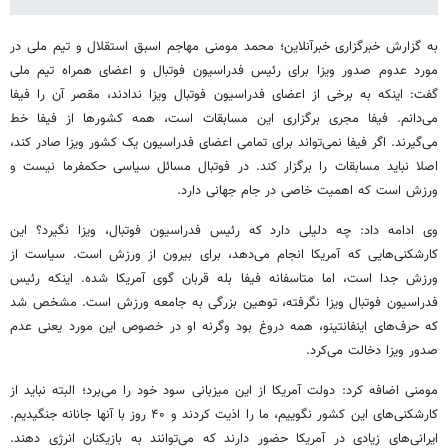
به گزارش خبرگزاری خبرآنلاین؛ محمد مومنی مهاجم اسبق استقلال و تیم ملی در
مورد عدوم صدور ویزا برای رئیس فدراسیون فوتبال و اعضای همراه تیم ملی
گفت: اینکه به برخی از اعضای فدراسیون فوتبال ویزا ندادند، مقصر آن را فیفا
می‌دانم. فیفا مجری برگزاری این مسابقات است، همه کشورها از فیفا خط
می‌گیرند. اگر فیفا نمی‌تواند برای تمامی اعضای فدراسیون یک کشور ویزا صادر کند،
اصلا نباید مسابقات را برگزار کند. در فوتبال مسائل سیاسی حکمفرما نیست و
ورزش است که اهمیت خاصی در جام جهانی دارد.
وی ادامه داد: چه دلیلی دارد که رئیس فدراسیون فوتبال، ویزا نگیرد؟ این
کارشکنی‌هایی که آمریکا انجام می‌دهد، برای بیرون از ورزش است. سیاست از
ورزش جدا است، اما متاسفانه فیفا بله قربان گوی آمریکا شده. اینکه رئیس
فدراسیون فوتبال ویزا نگرفته، توهین بزرگی به جامعه ورزش است. مشخص شد
که حرف‌های اینفانتینو، همه دروغ بود وگرنه او در خصوص این مورد یعنی عدم
صدور ویزا دخالت می‌کرد.
مومنی اضافه کرد: دولت آمریکا از این میزبانی سود خود را می‌برد؛ البته نباید از
کارشکنی‌های این کشور نگوییم، ما را اذیت کردند و ۴۰ روز با آنها جانانه جنگیدیم.
ایرانی‌های زیادی در آمریکا حضور دارند که می‌توانند به بازیکنان انرژی دهند.