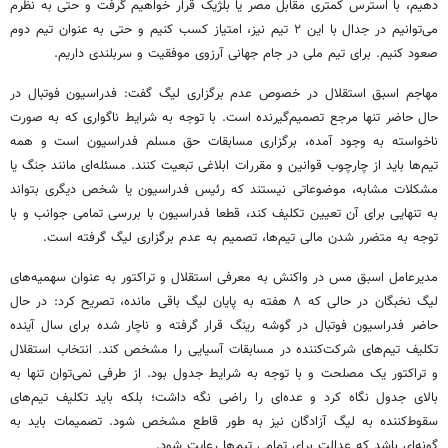
دهیم، با استرس کمتری مقابل مصر یا بلژیک قرار خواهیم گرفت و حتی به نظرم
می‌توانیم در جدال با این ۲ تیم نیز، امتیاز کسب کنیم و حتی به عنوان تیم دوم
صعود کنیم. برای تیم ملی در جام جهانی آرزوی موفقیت و سربلندی داریم.
مهاجم اسبق استقلال در خصوص عدم برگزاری لیگ گفت: فدراسیون فوتبال در
حال حاضر تنها مرجع تصمیم‌گیرنده است. با توجه به شرایط ناگواری که به صورت
ناخواسته به وجود آمده، برگزاری مسابقات حق مسلم فدراسیون است و همه
تیم‌ها باید از چارچوب قوانین و مقررات ابلاغی تبعیت کنند. مسئله‌ای مانند جنگ یا
مشکلات مشابه، موضوعاتی نیستند که رئیس فدراسیون یا شخص دیگری بتواند
به تنهایی برای آن تعیین تکلیف کند، قطعا فدراسیون با بررسی تمامی جوانب و با
توجه به متضرر شدن مالی تیم‌ها، تصمیم به عدم برگزاری لیگ گرفته است.
مدیرعامل اسبق مس در واکنش به معرفی استقلال و تراکتور به عنوان سهمیه‌های
لیگ نخبگان در حالی که ۸ هفته به پایان لیگ باقی مانده، تصریح کرد: در حال
حاضر فدراسیون فوتبال در گوشه رینگ قرار گرفته و ناچار شده برای سال آینده
تکلیف تیم‌های شرکت‌کننده در مسابقات آسیایی را مشخص کند. انتخاب استقلال
و تراکتور یک مصلحت و با توجه به شرایط جدول بود. از طرفی نمی‌توان تنها به
بالای جدول نگاه کرد و عده‌ای را راضی نگه داشت؛ بلکه باید تکلیف تیم‌های
سقوط‌کننده به لیگ آزادگان نیز به طور قاطع مشخص شود. تصمیمات باید به
گونه‌ای باشد که عدالت برای تمامی تیم‌ها رعایت شود.