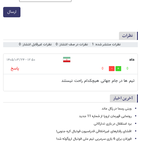
ارسال
نظرات
نظرات منتشر شده: 1
نظرات در صف انتشار: 0
نظرات غیرقابل انتشار: 0
۱۲:۵۰ - ۱۴۰۵/۰۳/۲۴
ata
پاسخ
0
0
تیم ها در جام جهانی هیچکدام راحت نیستند
آخرین اخبار
وینی رسما در رئال ماند
رونمایی قهرمان اروپا از شماره 11 جدید
برد استقلال در بازی تدارکاتی
افشای رفتارهای غیراخلاقی فدراسیون فوتبال کره جنوبی!
فورلان برای 6 بازی سرمربی تیم ملی فوتبال اروگوئه شد!