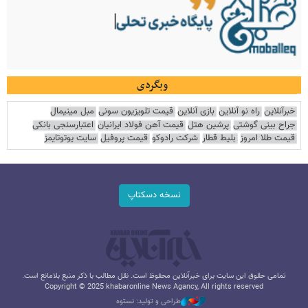
وبگردی
خبرآنلاین
راه نو آنلاین
بازی آنلاین
قیمت تلویزیون سونی
مبل مینیمال
جراح بینی گوشتی
پرشین هتل
قیمت آهن فولاد ایرانیان
اعتبارسنجی بانکی
قیمت طلا امروز
بلیط قطار
شرکت رادوکو
قیمت پروفیل
سایت یوتوتایمز
نسخه دسکتاپ
تمامی حقوق این سایت برای خبرآنلاین محفوظ است. نقل مطالب با ذکر منبع بلامانع است.
Copyright © 2025 khabaronline News Agancy, All rights reserved
طراحی و تولید: نستوه