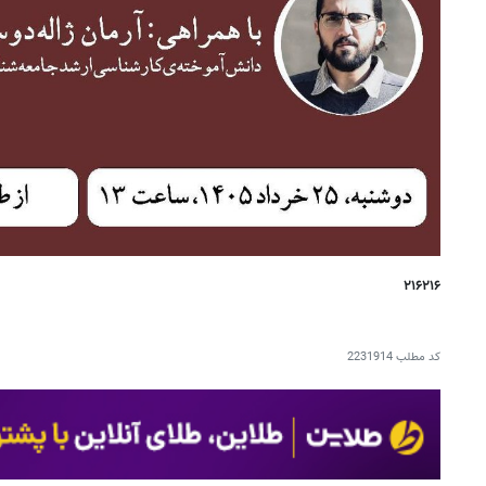
۲۱۶۲۱۶
کد مطلب
2231914