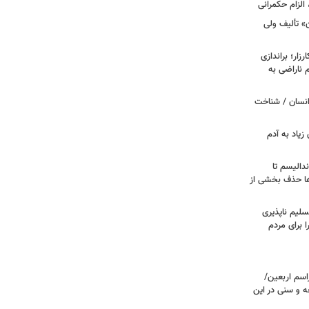
الزام حکمرانی
ن» تألیف ولی
ار؛ براندازی
ناراضی به
انسان / شناخت
زیاد به آدم
ندالیسم تا
ها حذف بخشی از
سلیم ناپذیری
ا برای مردم
اسم اربعین/
ه و سنی در این