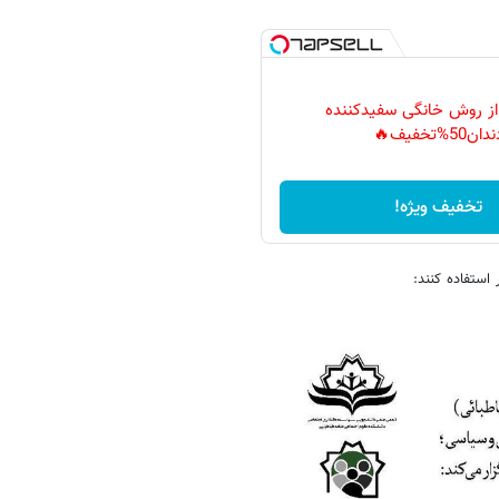
 از روش خانگی سفیدکننده
دان50%تخفیف🔥
تخفیف ویژه!
استفاده کنند: