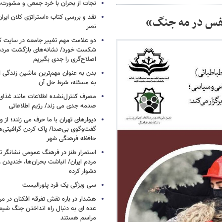
نجات از بحران با خرد جمعی و مشورت، 
نقد و بررسی کتاب «استراتژی کلان ایرا
فس در مه جنگ»
نصر
دو علامت مهم تغییر جامعه در سایت کارز
شکست خورد/ نشانه‌های بازگشت مردم 
اصلاح‌گری را جدی بگیریم
بدن به عنوان مهم‌ترین ماشین زندگی 
به مسئله، شرط حل آن
مصرف کنترل‌نشده اطلاعات مانند غذای 
صدمه جدی می زند/ رژیم اطلاعاتی
دیوارهای تهران با ما حرف می زنند؛ از و
گفت‌وگوی بی‌صدا/ پاک کردن گرافیتی‌
حافظه فرهنگی شهر
استمرار طنز در فرهنگ عمومی نشانگر ت
مردم ایران/ انباشت بحران‌ها، خندیدن ر
دشوار کرده
سی ویژگی یک فرد پلورالیست
هشدار در باره نقش تفرقه افکنان در مر
عده ای به دنبال راه انداختن جنگ شیع
مراسم هستند