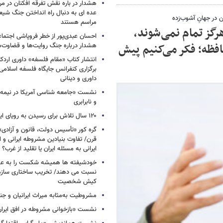
هشدار در باره نقش تفرقه افکنان در مر
عده ای به دنبال راه انداختن جنگ شیع
در جهانِ آشوب‌زده
مراسم هستند
رگز تمام نمی‌شوند،
احسان عبدی‌پور از خطر فروپاشی اجتماع
فظه؛ فکر می‌کنیم پیش
هشدار درباره جنگ روایت‌ها و قضاوت‌ه
انتشار کتاب «مقام فلسفه» داوری اردکان
برگزاری کنفرانس جایگاه فلسفه اسلامی با
داوری و دینانی
نشست «جامعه شناسی آمریکا در نیمه 
و نابرابری
۱۲۰ سال تلاش برای رسیدن به رویای ایرانی
گره کور «تأسیس دولت، قانون و آزادی
قرن/ تفاوت بنیادین مشروطه ایرانی و ا
ایرانی به مسئله ایران یا تقلید از غرب؟
خودشیفته ها همیشه شکست را به عوا
نسبت می دهند/ تخریب ساختاری سازمان
کیش شخصیت
مشروطیت به‌مثابه میراث ایرانیان و جن
نشست «بازخوانی مشروطه در افق ایران