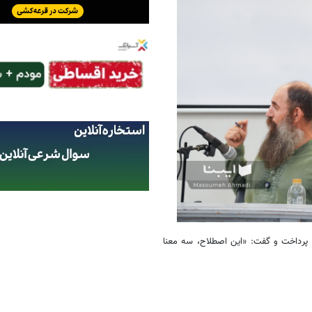
اردبیلی در آغاز نشست به سه معنای «تفکر در بحران» و ارتباط درهم‌تنیده آن‎ پرداخت و گفت: «این اصطلاح، سه معنا