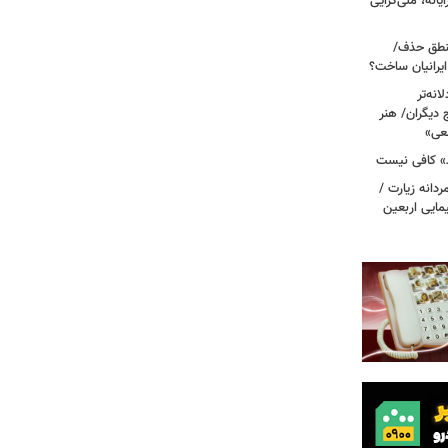
انه، ملی‌گرایی
منطق حذف/
ایرانیان ساخت؟
نه‌تر
 دیگران/ هنر
عی»
» کافی نیست
انه زیارت /
یمایی اربعین