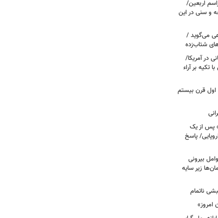
اسم اربعین/
ه و سنی در این
ی می‌گوید /
ای شتاب‌زده
ی در آمریکا/
 تکیه بر آراء
اول قرن بیستم
» پس از یک
روپایی/ پاسخ
مل بیرونی
‌ها زیر سایه
بشی ناتمام
 امروز»