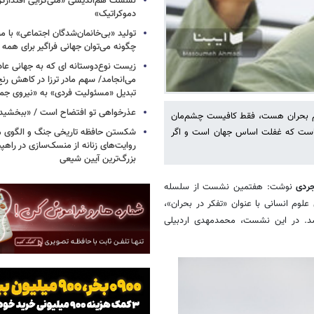
نشست هم‌اندیشی «ملی‌گرایی اقتدارگرای
دموکراتیک»
تولید «بی‌خانمان‌شدگان اجتماعی» با 
چگونه می‌توان جهانی فراگیر برای همه 
زیست نوع‌دوستانه ای که به جهانی عادلا
می‌انجامد/ سهم مادر ترزا در کاهش رنج
تبدیل «مسئولیت فردی» به «نیروی جم
عذرخواهی‌ تو افتضاح است / «ببخشید
‌گویم بحران هست، فقط کافیست چشم‌مان
ن‌جاست که غفلت اساس جهان است و اگر
شکستن حافظه تاریخی جنگ و الگوی مرد
روایت‌های زنانه از منسک‌سازی در راهپ
بزرگ‌ترین آیین شیعی
تجردی
نوشت: هفتمین نشست از سلسله
لوم انسانی با عنوان «تفکر در بحران»،
گوی ققنوس برگزار شد. در این نشست، محمدمهدی اردبیلی