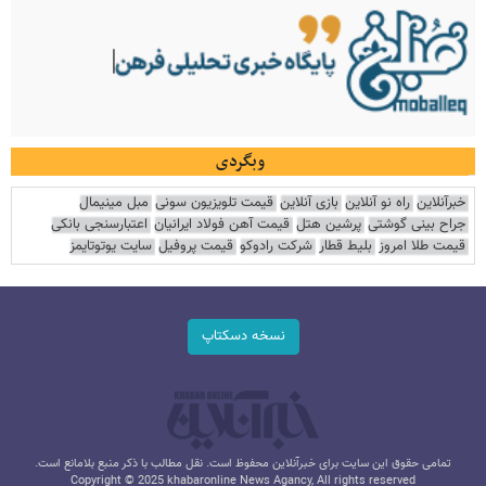
وبگردی
خبرآنلاین
راه نو آنلاین
بازی آنلاین
قیمت تلویزیون سونی
مبل مینیمال
جراح بینی گوشتی
پرشین هتل
قیمت آهن فولاد ایرانیان
اعتبارسنجی بانکی
قیمت طلا امروز
بلیط قطار
شرکت رادوکو
قیمت پروفیل
سایت یوتوتایمز
نسخه دسکتاپ
تمامی حقوق این سایت برای خبرآنلاین محفوظ است. نقل مطالب با ذکر منبع بلامانع است.
Copyright © 2025 khabaronline News Agancy, All rights reserved