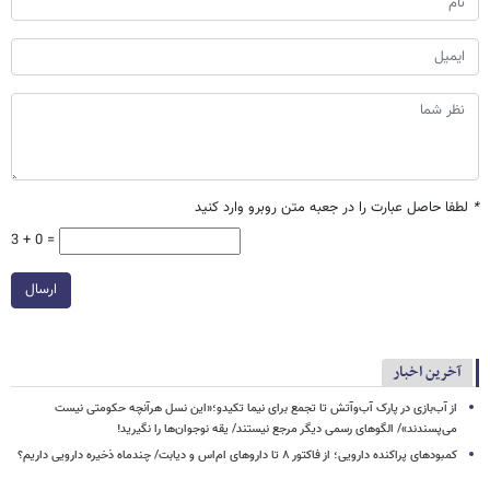
*
لطفا حاصل عبارت را در جعبه متن روبرو وارد کنید
3 + 0 =
ارسال
آخرین اخبار
از آب‌بازی در پارک آب‌وآتش تا تجمع برای نیما تکیدو؛«این نسل هرآنچه حکومتی نیست
می‌پسندند»/ الگوهای رسمی دیگر مرجع نیستند/ یقه نوجوان‌ها را نگیرید!
کمبودهای پراکنده دارویی؛ از فاکتور ۸ تا داروهای ام‌اس و دیابت/ چندماه ذخیره دارویی داریم؟