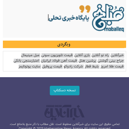
وبگردی
خبرآنلاین
راه نو آنلاین
بازی آنلاین
قیمت تلویزیون سونی
مبل مینیمال
جراح بینی گوشتی
پرشین هتل
قیمت آهن فولاد ایرانیان
اعتبارسنجی بانکی
قیمت طلا امروز
بلیط قطار
شرکت رادوکو
قیمت پروفیل
سایت یوتوتایمز
نسخه دسکتاپ
تمامی حقوق این سایت برای خبرآنلاین محفوظ است. نقل مطالب با ذکر منبع بلامانع است.
Copyright © 2025 khabaronline News Agancy, All rights reserved