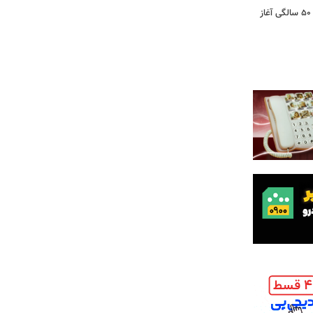
کشف تغییری پنهان در مغز که از حدود ۵۰ سالگی آغاز