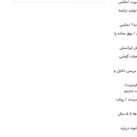
اسپرت /عکس
ولید تراشه
دند؟ /عکس
 بوق ساده یا
 / «Caviar» مشخصات گوشی
بررسی دلایل و
ینترنت/
 نداریم
یدند / پرتاب
اینترنت در تسخیر ربات‌ها / ترافیک بات‌ها تا ۵ سال
آنچه درباره