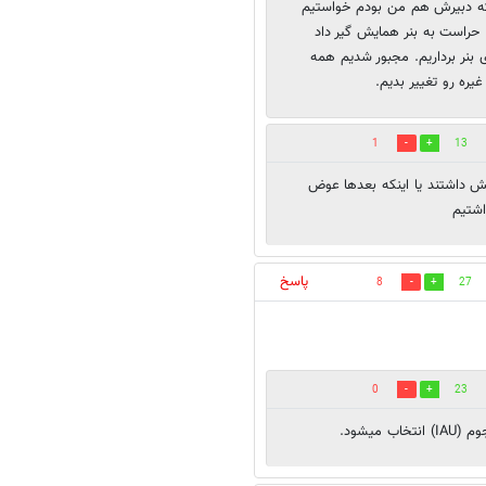
که دبیرش هم من بودم خواستیم
حراست به بنر همایش گیر داد
 بنر برداریم. مجبور شدیم همه
غیره رو تغییر بدیم.
1
13
ش داشتند یا اینکه بعدها عوض
پاسخ
8
27
0
23
میشود.