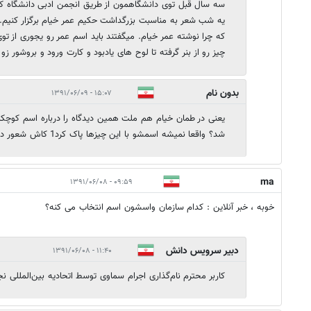
سه سال قبل توی دانشگاهمون از طریق انجمن ادبی دانشگاه 
یه شب شعر به مناسبت بزرگداشت حکیم عمر خیام برگزار کنیم. 
که چرا نوشته عمر خیام. میگفتند باید اسم عمر رو یجوری از توی
چیز رو از بنر گرفته تا لوح های یادبود و کارت ورود و بروشور زو 
بدون نام
۱۵:۰۷ - ۱۳۹۱/۰۶/۰۹
یعنی در طمان خیام هم ملت همین دیدگاه را درباره اسم کوچک
شد؟ واقعا نمیشه اسمشو با این چیزها پاک کرد1 کاش شعور داشتیم
ma
۰۹:۵۹ - ۱۳۹۱/۰۶/۰۸
خوبه ، خبر آنلاین : کدام سازمان واسشون اسم انتخاب می کنه؟
دبیر سرویس دانش
۱۱:۴۰ - ۱۳۹۱/۰۶/۰۸
کاربر محترم نام‌گذاری اجرام سماوی توسط اتحادیه بین‌المللی نجوم (IAU) انتخاب 