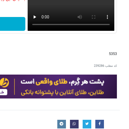
5353
کد مطلب
239286