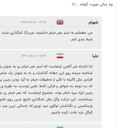
چه سالی صورت گرفته ...!!!
شهرام
۱۳:۱۴ - ۱۳۹۱/۰۶/۰۸
من مطمئنم به اسم عمر خیام دانشمند عرب(!) نامگذاری شده. ا
شرط بندی کنم.
علیا
۱۶:۴۶ - ۱۳۹۱/۰۶/۰۸
اما اشتباه خبر آنلاین اینجاست که اسم عمر خیام رو به عنوان
شناخته میشه روی این دهانه گذاشتند و نه به عنوان یک شاعر. 
افرادی مثل گالیله با تاثیر از تحقیقات خیام به گرد بودن زمین 
که بت توجه به شواهر و قرائن کاملا علمی تونست به نظریه ی یو
زمین ایراد بیره خیام بوده. موضوع اینجاست که عمر خیام رو به 
میشناسند. این حرکت وگل مثل نامگذاری خلیج عربی روی خلی
پارسالمبنی بر نگذاشتن لوگوی عید نوروز که باستانی ترین عید 
گوگل باید عادت کرده باشیم.