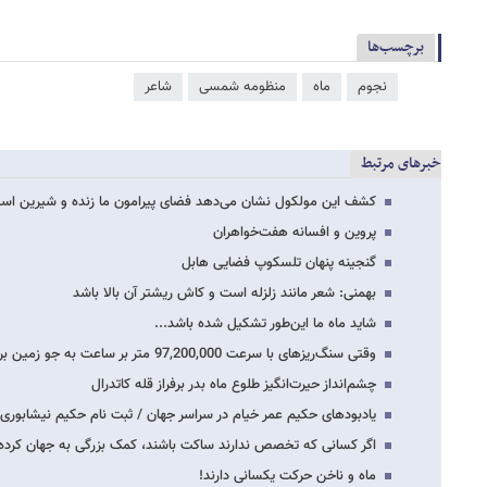
برچسب‌ها
نجوم
ماه
منظومه شمسی
شاعر
خبرهای مرتبط
کشف این مولکول نشان می‌دهد فضای پیرامون ما زنده و شیرین اس
پروین و افسانه هفت‌خواهران
گنجینه پنهان تلسکوپ فضایی هابل
بهمنی: شعر مانند زلزله است و کاش ریشتر آن بالا باشد
شاید ماه ما این‌طور تشکیل شده باشد...
وقتی سنگ‌ریزه‎ای با سرعت 97,200,000 متر بر ساعت به جو زمین برخورد کند...
چشم‌انداز حیرت‌انگیز طلوع ماه بدر برفراز قله کاتدرال
یادبودهای حکیم عمر خیام در سراسر جهان / ثبت نام حکیم نیشابوری ب
اگر کسانی که تخصص ندارند ساکت باشند، کمک بزرگی به جهان کرده 
ماه و ناخن حرکت یکسانی دارند!