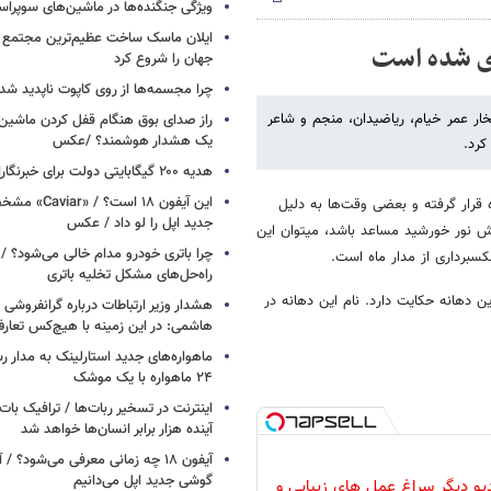
ویژگی جنگنده‌ها در ماشین‌های سوپر
ایلان ماسک ساخت عظیم‌ترین مجتمع ت
اری شده است
جهان را شروع کرد
چرا مجسمه‌ها از روی کاپوت‌ ناپدید ش
ومتر قرار گرفته که به افتخار عمر خیام، ریاضیدان، منجم و شاعر
راز صدای بوق هنگام قفل کردن ماشین /
یک هشدار هوشمند؟ /عکس
هدیه ۲۰۰ گیگابایتی دولت برای خبرنگاران ایرانسلی
این آیفون ۱۸ است؟
 غربی، عملا در پشت ماه قرار گرفته و بعضی وقت‌ها به دلیل
جدید اپل را لو داد / عکس
حرکت رخگرد ماه در لبه قمر زمین قرار می‎گیرد؛ اگر در این شرایط وضعیت تابش نور خورشید مساعد باشد، می‎توان این
چرا باتری خودرو مدام خالی می‌شود؟ / 
است.
راه‌حل‌های مشکل تخلیه باتری
ین دهانه حکایت دارد. نام این دهانه در
هشدار وزیر ارتباطات درباره گرانفروشی ا
هاشمی: در این زمینه با هیچ‌کس تعارف
ماهواره‌های جدید استارلینک به مدار رس
۲۴ ماهواره با یک موشک
آینده هزار برابر انسان‌ها خواهد شد
آیفون ۱۸ چه زمانی معرفی می‌شود؟ / 
گوشی جدید اپل می‌دانیم
دیو دیگر سراغ عمل های زیبایی و