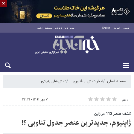
×
فارسی
العربية
English
تماس با ما
درباره ما
تبلیغات
آرشیو
شنبه ۱۷ مرداد ۱۴۰۵
صفحه اصلی
اخبار دانش و فناوری
دانش‌های بنیادی
۷ مهر ۱۳۹۱ - ۲۳:۲۱
۰ نفر
کشف عنصر 113 در ژاپن
ژاپنیوم، جدیدترین عنصر جدول تناوبی ؟!