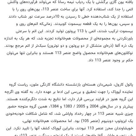
یافته یون گازی برگشتی با یک ردیاب نیمه رسانا که می‌تواند فرآورده‌های واکنش
اتمی را جدا کند، استفاده کرد. آنها برای ساخت عنصر 113، یون‌های روی را با
استفاده از یک شتاب‌دهنده خطی تا رسیدن به 10درصد سرعت نور شتاب دادند
و سپس، یون‌ها را به یک قطعه بیسموت کوبیدند. زمانی‌که اتم‌های روی و
بیسموت ترکیب شدند، اتمی با 113 پروتون تولید کردند. این اتم با سرعتی
باورنکردنی به مجموعه‌ای از محصولات هم‌خانواده تجزیه شد، که هر یک به اندازه
یک ذره آلفا (ذره‌ای متشکل از دو پروتون و دو نوترون) سبک‌تر از اتم مرجع بودند.
نوکلئون‌های هم‌خانواده محصول واضح عنصر 113 هستند و بنابراین تنها می‌توان
حکم بر وجود عنصر 113 داد.
پائول کارول، شیمی‌دان هسته‌ای بازنشسته دانشگاه کارنگی ملون، ریاست گروه
نماینده آیوپاک را جهت تحقیق و بررسی این ادعا بر عهده دارد. به گفته وی اگرچه
این گروه هنوز در فرایند بررسی قرار دارد، اما نتایج به شدت دلگرم‌کننده هستند.
پیش‌تر و در سال‌های 2004 و 2005 / 1383 و 1384، همین گروه متوجه حضور
چیزی شبیه عنصر 113 در چهار رخداد واپاشی شد، که شامل شکافت خود‌به‌خودی
یک ایزوتوپ دوبنیوم (عنصر 105) بود. اما محصولات هم‌خانواده نهایی،
خویشاوندان محرز عنصر 113 نبودند، بنابراین آیوپاک کشف آنها را تایید نکرد. این
بار، زنجیره واپاشی آلفا واضح‌تر است: از یک ایزوتوپ سنگین عنصر 113؛ به