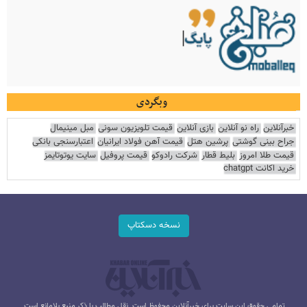
وبگردی
خبرآنلاین
راه نو آنلاین
بازی آنلاین
قیمت تلویزیون سونی
مبل مینیمال
جراح بینی گوشتی
پرشین هتل
قیمت آهن فولاد ایرانیان
اعتبارسنجی بانکی
قیمت طلا امروز
بلیط قطار
شرکت رادوکو
قیمت پروفیل
سایت یوتوتایمز
خرید اکانت chatgpt
نسخه دسکتاپ
تمامی حقوق این سایت برای خبرآنلاین محفوظ است. نقل مطالب با ذکر منبع بلامانع است.