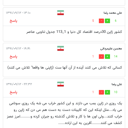
علی محمد رضا
۱۳:۱۰ - ۱۳۹۱/۰۹/۱۲
پاسخ
5
6
کشور ژاپن 30درصد اقتصاد کل دنیا و 1_113 جدول تناوبی عناصر
محسن علیمردانی
۱۹:۴۱ - ۱۳۹۱/۰۹/۱۲
پاسخ
1
14
کسانی که تلاش می کنند آینده از آن آنها ست (ژاپنی ها واقعا" تلاش می کنند)
علی رضا
۲۲:۳۲ - ۱۳۹۱/۰۹/۱۲
پاسخ
1
10
یک روزی در ژاپن بمب می دازند و این کشور خراب می شه یک روزی سونامی
می یاد...مثل اینکه این که کایینات دست به دست هم می دن که ژاپن رو
خراب کنند...ولی اون ها با کار و تلاش گذشته رو جبران کرده و.........امرز عصز
کشف می کنند........آفرین به این اراده......