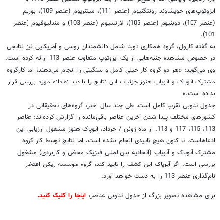
ایزوتوپ‌های خویشاوند رونتگنیوم (عنصر 111)، میتنریوم (عنصر 109)، بوریم
(عنصر 107)، دوبنیوم (عنصر 105)، لارنسیوم (عنصر 103) و مندلیوفیوم (عنصر
101).
به گفته کارول، گروه همکاری دوبنا شامل دانشمندان روسی و آمریکایی نیز نتایجی
در خصوص مشاهده جنبه‌هایی از یک ایزوتوپ متفاوت عنصر 113 ارائه کرده است.
وی می‌گوید: «هر دو گروه کار خیلی کامل و سنگینی را انجام می‌دهند، اما کارگروه
مشترک آیوپاک و آیوپاپ هنوز جزئیات این نتایج را با دید نقادانه مورد بررسی قرار
نداده است.»
جدول تناوبی تقریبا کامل است. طی چند سال اخیر، گروه‌های تحقیقاتی در
کشورهای مختلف پیدا شدن آخرین عناصر باقی‌مانده را گزارش کرده‌اند: عناصر
113، 115، 117 و 118. از ماه ژوئن / خرداد، آیوپاک هنوز مشغول ارزیابی این
ادعاهاست. تا کنون هیچ تاییدی انجام نشده است، اما نتایج توسط کار گروه
مشترک آیوپاک و آیوپاپ (اتحادیه بین‌المللی فیزیک محض و کاربردی) مشغول
بررسی است. اگر آیوپاک این کشف را تایید کند، گروه موسسه ریکن افتخار
نام‌گذاری عنصر 113 را به دست خواهد آورد.
برای مشاهده تصویر بزرگ از جدول تناوبی عناصر،
اینجا را کلیک کنید.