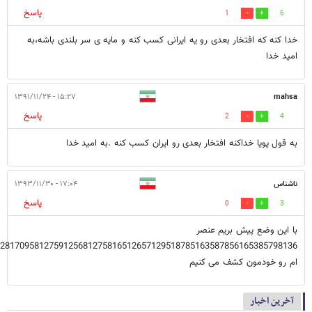
پاسخ
1
6
خدا کنه که افتخار بعدی رو یه ایرانی کسب کنه و مایه ی سر بلندی باشه،به
امید خدا
۱۵:۲۷ - ۱۳۹۱/۱۱/۲۴
mahsa
پاسخ
2
4
به قول پویا خداکنه افتخار بعدی رو ایران کسب کنه .به امید خدا
ناشناس
۱۷:۰۴ - ۱۳۹۳/۱۱/۳۰
پاسخ
0
3
با این وضع پیش بریم عنصر
2817095812759125681275816512657129518785163587856165385798136
ام رو خودمون کشف می کنیم
آخرین اخبار