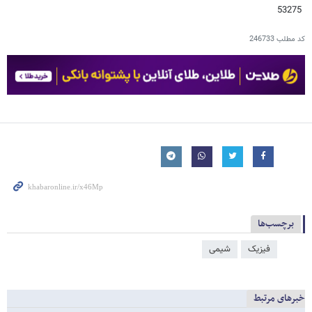
53275
کد مطلب
246733
برچسب‌ها
فیزیک
شیمی
خبرهای مرتبط