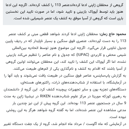
گروهی از محققان ژاپنی ادعا کرده‌اندعنصر 113 را کشف کرده‌اند. اگرچه این ادعا
هنوز باید توسط آیوپاک بازبینی و تایید شود، اما در صورت تایید این نخستین
باری است که گروهی از آسیا موفق به کشف یک عنصر شیمیایی شده است.
محمود حاج زمان:
محققان ژاپنی ادعا کردند شواهد قطعی مبنی بر کشف عنصر
113 را به دست آورده‌اند، عنصری فوق سنگین و بسیار ناپایدار که در ردیف پایین
جدول تناوبی قرار می‌گیرد. اگرچه این موضوع هنوز توسط اتحادیه بین‌المللی
شیمی محض و کاربردی (IUPAC) که جدول و نام عناصر را تنظیم می‌کند بازبینی
نشده، اما اگر آیوپاک این کشف را تایید کند، این محققان می‌توانند اولین گروهی
از آسیا باشند که اقدام به کشف و نام‌گذاری یکی از اتم‌های طبیعت می‌کنند.
به گزارش پاپ‌ساینس
،
عناصر فوق سنگین در طبیعت یافت نمی‌شوند و باید آنها را
در آزمایشگاه، با استفاده از شتاب‌دهنده‌های ذرات، راکتورهای هسته‌ای،
دستگاه‌های تجزیه یون و سایر تجهیزات پیچیده کشف کرد. این گروه از دانشمندان
به رهبری کوزکه موریتا در مرکز علوم شتاب‌دهنده RIKEN در نیشینا ژاپن به مدت
9 سال در جستجوی عنصر 113 بوده‌اند. این گروه پیش از این نیز چندین بار
مدعی مشاهده این عنصر شده‌اند، اما به گفته گروه شواهد هرگز به این روشنی
نبوده است.
در آزمایشی که ماه آگوست / مرداد ماه انجام شد، گروه از یک جفت دستگاه تغییر