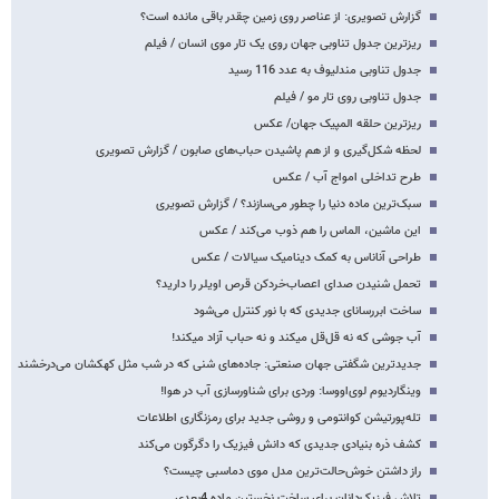
گزارش تصویری: از عناصر روی زمین چقدر باقی مانده است؟
ریزترین جدول تناوبی جهان روی یک تار موی انسان / فیلم
جدول تناوبی مندلیوف به عدد 116 رسید
جدول تناوبی روی تار مو / فیلم
ریزترین حلقه المپیک جهان/ عکس
لحظه شکل‌گیری و از هم پاشیدن حباب‌های صابون / گزارش تصویری
طرح تداخلی امواج آب / عکس
سبک‌ترین ماده دنیا را چطور می‌سازند؟ / گزارش تصویری
این ماشین، الماس را هم ذوب می‌کند / عکس
طراحی آناناس به کمک دینامیک سیالات / عکس
تحمل شنیدن صدای اعصاب‌خردکن قرص اویلر را دارید؟
ساخت ابررسانای جدیدی که با نور کنترل می‌شود
آب جوشی که نه قل‌قل می‎کند و نه حباب آزاد می‎کند!
جدیدترین شگفتی جهان صنعتی: جاده‌های شنی که در شب مثل کهکشان می‌درخشند
وینگاردیوم لوی‌اووسا: وردی برای شناورسازی آب در هوا!
تله‌پورتیشن کوانتومی و روشی جدید برای رمزنگاری اطلاعات
کشف ذره بنیادی جدیدی که دانش فیزیک را دگرگون می‌کند
راز داشتن خوش‌حالت‌ترین مدل موی دم‎اسبی چیست؟
تلاش فیزیک‌دانان برای ساخت نخستین ماده 4بعدی