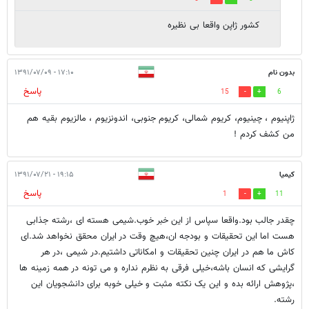
کشور ژاپن واقعا بی نظیره
بدون نام
۱۷:۱۰ - ۱۳۹۱/۰۷/۰۹
پاسخ
15
6
ژاپنیوم ، چینیوم، کریوم شمالی، کریوم جنوبی، اندونزیوم ، مالزیوم بقیه هم
من کشف کردم !
کیمیا
۱۹:۱۵ - ۱۳۹۱/۰۷/۲۱
پاسخ
1
11
چقدر جالب بود.واقعا سپاس از این خبر خوب.شیمی هسته ای ،رشته جذابی
هست اما این تحقیقات و بودجه ان،هیچ وقت در ایران محقق نخواهد شد.ای
کاش ما هم در ایران چنین تحقیقات و امکاناتی داشتیم.در شیمی ،در هر
گرایشی که انسان باشه،خیلی فرقی به نظرم نداره و می تونه در همه زمینه ها
،پژوهش ارائه بده و این یک نکته مثبت و خیلی خوبه برای دانشجویان این
رشته.