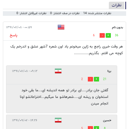
نظرات
نظرات منتشر شده: 14
نظرات در صف انتشار: 0
نظرات غیرقابل انتشار: 0
بدون نام
۰۰:۵۹ - ۱۳۹۱/۰۷/۰۸
پاسخ
6
36
هر وقت خبری راجع به ژاپن میخونم یاد اون شعره 7شهر عشق و اندرخم یک
کوچه می افتم. بگذریم.............
برنا
۰۹:۱۲ - ۱۳۹۱/۰۷/۰۸
2
21
گفتی جان برادر....ای برادر تو همه اندیشه ای...ما بقی خود
استخوان و ریشه ای....شعرهاشو ما میگیم...اختراعاتشو اونا
انجام میدن
حسین
۱۴:۲۶ - ۱۳۹۱/۰۹/۰۷
5
8