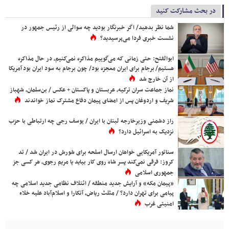
در بحث مشارکت کنید
شما نظر بدهید/ اگر خبرنگار بودید چه سوالی از رئیس جمهور در
نشست خبری فردا می‌پرسیدید؟
ابوالفتح: حتی زمانی که می‌گوییم مذاکره نمی‌کنیم، در حال مذاکره
هستیم/ برجام برای ایران معجزه بود/ چون برجام به سود ایران بود آمریکا
از آن خارج شد
نماز جماعت سران ترکیه، عربستان و پاکستان + عکس / بن‌سلمان، شهباز
شریف و اردوغان پس از امضای پیمان دفاع مشترک نماز خواندند
راز دشمنی وزیرخارجه لبنان با ایران / یوسف رجی چه ارتباطی با حزب
نزدیک به اسرائیل دارد؟
سناتور آمریکایی خواهان ارسال اسلحه برای شورش در ایران شد / تد
کروز: فرقی نمی‌کند پسر شاه روی کار بیاید یا مریم رجوی، هر کسی جز
جمهوری اسلامی
«پیمان مکه» و آرایش جدید منطقه / ائتلاف نظامی جدید اسلامی چه
پیامی برای تهران دارد؟ / مثلث ریاض، آنکارا و اسلام‌آباد علیه خلاء
امنیتی غرب