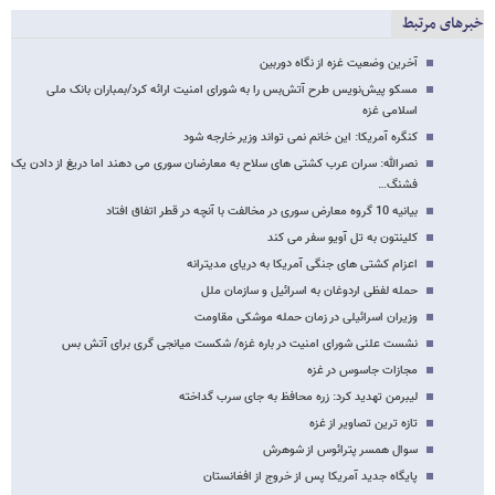
خبرهای مرتبط
آخرین وضعیت غزه از نگاه دوربین
مسکو پیش‌نویس طرح آتش‌بس را به شورای امنیت ارائه کرد/بمباران بانک ملی
اسلامی غزه
کنگره آمریکا: این خانم نمی تواند وزیر خارجه شود
نصرالله: سران عرب کشتی های سلاح به معارضان سوری می دهند اما دریغ از دادن یک
فشنگ…
بیانیه 10 گروه معارض سوری در مخالفت با آنچه در قطر اتفاق افتاد
کلینتون به تل آویو سفر می کند
اعزام کشتی های جنگی آمریکا به دریای مدیترانه
حمله لفظی اردوغان به اسرائیل و سازمان ملل
وزیران اسرائیلی در زمان حمله موشکی مقاومت
نشست علنی شورای امنیت در باره غزه/ شکست میانجی گری برای آتش بس
مجازات جاسوس در غزه
لیبرمن تهدید کرد: زره محافظ به جای سرب گداخته
تازه ترین تصاویر از غزه
سوال همسر پترائوس از شوهرش
پایگاه جدید آمریکا پس از خروج از افغانستان