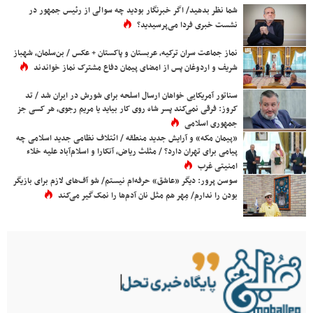
شما نظر بدهید/ اگر خبرنگار بودید چه سوالی از رئیس جمهور در
نشست خبری فردا می‌پرسیدید؟
نماز جماعت سران ترکیه، عربستان و پاکستان + عکس / بن‌سلمان، شهباز
شریف و اردوغان پس از امضای پیمان دفاع مشترک نماز خواندند
سناتور آمریکایی خواهان ارسال اسلحه برای شورش در ایران شد / تد
کروز: فرقی نمی‌کند پسر شاه روی کار بیاید یا مریم رجوی، هر کسی جز
جمهوری اسلامی
«پیمان مکه» و آرایش جدید منطقه / ائتلاف نظامی جدید اسلامی چه
پیامی برای تهران دارد؟ / مثلث ریاض، آنکارا و اسلام‌آباد علیه خلاء
امنیتی غرب
سوسن پرور: دیگر «عاشق» حرفه‌ام نیستم/ شو آف‌های لازم برای بازیگر
بودن را ندارم/ مِهر هم مثل نان آدم‌ها را نمک‌گیر می‌کند