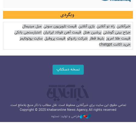
وبگردی
خبرآنلاین
راه نو آنلاین
بازی آنلاین
قیمت تلویزیون سونی
مبل مینیمال
جراح بینی گوشتی
پرشین هتل
قیمت آهن فولاد ایرانیان
اعتبارسنجی بانکی
قیمت طلا امروز
بلیط قطار
شرکت رادوکو
قیمت پروفیل
سایت یوتوتایمز
خرید اکانت chatgpt
نسخه دسکتاپ
تمامی حقوق این سایت برای خبرآنلاین محفوظ است. نقل مطالب با ذکر منبع بلامانع است.
Copyright © 2025 khabaronline News Agancy, All rights reserved
طراحی و تولید: نستوه