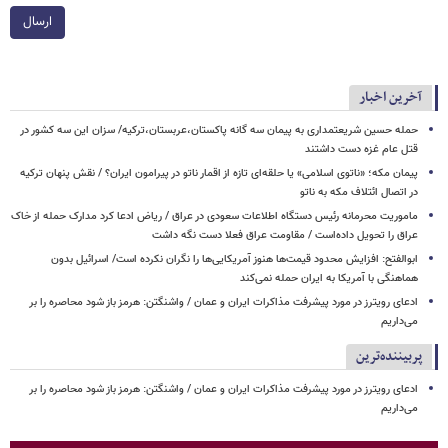
ارسال
آخرین اخبار
حمله حسین شریعتمداری به پیمان سه گانه پاکستان،عربستان،ترکیه/ سزان این سه کشور در
قتل عام غزه دست داشتند
پیمان مکه؛ «ناتوی اسلامی» یا حلقه‌ای تازه از اقمار ناتو در پیرامون ایران؟ / نقش پنهان ترکیه
در اتصال ائتلاف مکه به ناتو
ماموریت محرمانه رئیس دستگاه اطلاعات سعودی در عراق / ریاض ادعا کرد مدارک حمله از خاک
عراق را تحویل داده‌است / مقاومت عراق فعلا دست نگه داشت
ابوالفتح: افزایش محدود قیمت‌ها هنوز آمریکایی‌ها را نگران نکرده است/ اسرائیل بدون
هماهنگی با آمریکا به ایران حمله نمی‌کند
ادعای رویترز در مورد پیشرفت مذاکرات ایران و عمان / واشنگتن: هرمز باز شود محاصره را بر
می‌داریم
پربیننده‌ترین
ادعای رویترز در مورد پیشرفت مذاکرات ایران و عمان / واشنگتن: هرمز باز شود محاصره را بر
می‌داریم