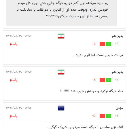
رو نابود ميكنه، اين آدم دو رو ديگه جايي حتي تووو دل مردم
خودش نداره اونوقت عده اي از آقايان با موافقت يا مخالفت با
بعضي نظرها از اون حمايت ميكنن؟؟؟؟؟؟؟
بدون نام
۱۷:۰۴ - ۱۳۹۱/۰۸/۳۰
پاسخ
10
42
بیانات خوبی است اما اثری ندراد...
بدون نام
۱۷:۰۶ - ۱۳۹۱/۰۸/۳۰
پاسخ
15
44
حالا دیگه ترکیه و دولتش خوب شد!!!!!!!!!
مهدی
۱۷:۱۶ - ۱۳۹۱/۰۸/۳۰
پاسخ
42
43
لاف نزن سلطان ! دیگه همه میدونن شریک گرگی .