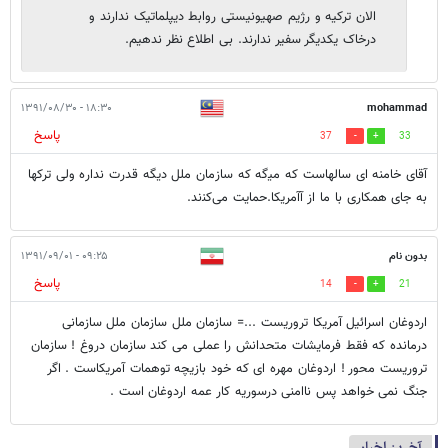
الان ترکیه و رژیم صهیونیستی روابط دیپلماتیک ندارند و
درخاک یکدیگر سفیر ندارند. بی اطلاع نظر ندهیم.
۱۸:۳۰ - ۱۳۹۱/۰۸/۳۰
mohammad
پاسخ
37
33
ﺁﻗﺎﯼ ﺧﺎﻣﻨﻪ ﺍی ﺳﺎﻟﻬﺎﺳﺖ ﮐﻪ ﻣﯿﮔﻪ ﮐﻪ ﺳﺎﺯﻣﺎﻥ ﻣﻠﻞ ﺩﯾﮕﻪ ﻗﺪﺭﺕ ﻧﺪﺍﺭﻩ ﻭﻟﯽ ﺗﺮﮐﻬﺎ
ﺑﻪ ﺟﺎﯼ ﻫﻤﮑﺎﺭﯼ ﺑﺎ ﻣﺎ ﺍﺯ آﺁﻣﺮﯾﮑﺎ.ﺣﻤﺎﯾﺖ ﻣﯽ‌ﮐﻨﻧﺪ.
بدون نام
۰۹:۲۵ - ۱۳۹۱/۰۹/۰۱
پاسخ
14
21
اردوغان اسرائیل آمریکا تروریست ...= سازمان ملل سازمان ملل سازمانی
درمانده که فقط فرمایشات متحدانش را عملی می کند سازمان دروغ ! سازمان
تروریست محور ! اردوغان مهره ای که خود بازیچه توهمات آمریکاست . اگر
جنگ نمی خواهد پس ناامنی درسوریه کار عمه اردوغان است .
آخرین اخبار