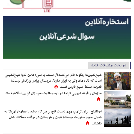
در بحث مشارکت کنید
شیخ‌نشین‌ها چگونه فکر می‌کنند؟/ مسجدجامعی: عمان تنها شیخ‌نشینی
است که نگاه متفاوتی به ایران دارد/ عربستان برادر بزرگ‌تر نیست؛
قدرت مسلط خلیج فارس است
سازمان وظیفه عمومی فراجا درباره معافیت سربازان فراری اطلاعیه داد
ابوالفتح: برای ترامپ مهم نیست تاج بر سر کار باشد یا عمامه/ آمریکا به
دنبال تغییر حکومت نیست/ عمان و عربستان در توقف حملات نقش
داشتند