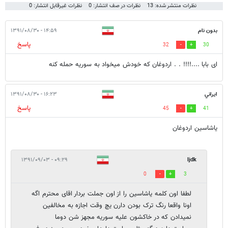
نظرات منتشر شده: 13
نظرات در صف انتشار: 0
نظرات غیرقابل انتشار: 0
بدون نام
۱۴:۵۹ - ۱۳۹۱/۰۸/۳۰
پاسخ
32
30
ای بابا ....!!!! . . اردوغان که خودش میخواد به سوریه حمله کنه
ايراني
۱۶:۲۳ - ۱۳۹۱/۰۸/۳۰
پاسخ
45
41
ياشاسين اردوغان
۰۹:۲۹ - ۱۳۹۱/۰۹/۰۳
ljdk
0
3
لطفا اون کلمه یاشاسین را از اون جملت بردار اقای محترم اگه
اونا واقعا رنگ ترک بودن دارن یچ وقت اجازه به مخالفین
نمیدادن که در خاکشون علیه سوریه مجهز شن دوما