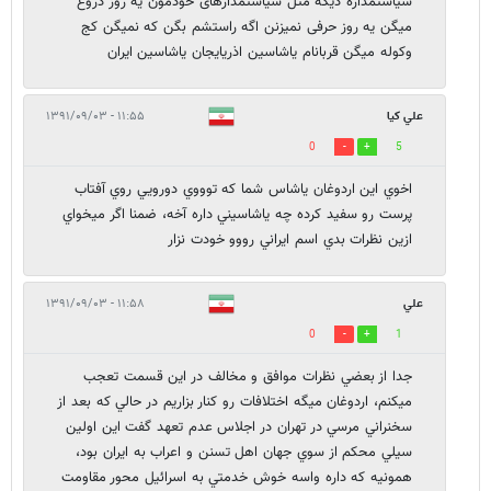
سیاستمداره دیگه مثل سیاستمدارهای خودمون یه روز دروغ
میگن یه روز حرفی نمیزنن اگه راستشم بگن که نمیگن کج
وکوله میگن قربانام یاشاسین اذریایجان یاشاسین ایران
علي كيا
۱۱:۵۵ - ۱۳۹۱/۰۹/۰۳
0
5
اخوي اين اردوغان ياشاس شما كه توووي دورويي روي آفتاب
پرست رو سفيد كرده چه ياشاسيني داره آخه، ضمنا اگر ميخواي
ازين نظرات بدي اسم ايراني رووو خودت نزار
علي
۱۱:۵۸ - ۱۳۹۱/۰۹/۰۳
0
1
جدا از بعضي نظرات موافق و مخالف در اين قسمت تعجب
ميكنم، اردوغان ميگه اختلافات رو كنار بزاريم در حالي كه بعد از
سخنراني مرسي در تهران در اجلاس عدم تعهد گفت اين اولين
سيلي محكم از سوي جهان اهل تسنن و اعراب به ايران بود،
همونيه كه داره واسه خوش خدمتي به اسرائيل محور مقاومت