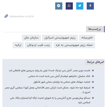
برچسب‌ها
خاورمیانه
رژیم صهیونیستی اسرائیل
سازمان ملل
حمله رژیم صهیونیستی به غزه
رجب طیب اردوغان
ترکیه
خبرهای مرتبط
نخست وزیر مصر: آتش بس نزدیک است/ تونی بلر وارد سرزمین های اشغالی شد
خالد مشعل: نتانیاهو خواستار آتش بس شده است نه حماس
اصابت موشک های حماس به پارلمان محلی شهر اشکول
شرایط غزه حاد شود، ممکن است ارتش مصر اقداماتی بعمل آورد/ میانجی گری مصر
امروز با…
مسکو پیش‌نویس طرح آتش‌بس را به شورای امنیت ارائه کرد/بمباران بانک ملی
اسلامی غزه