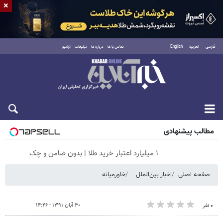
×
فارسی
العربية
English
تماس با ما
درباره ما
تبلیغات
آرشیو
پنجشنبه ۱۵ مرداد ۱۴۰۵
مطالب پیشنهادی
۱ میلیارد اعتبار خرید طلا | بدون ضامن و چک
صفحه اصلی
اخبار بین‌الملل
خاورمیانه
۳۰ آبان ۱۳۹۱ - ۱۴:۴۶
۰ نفر