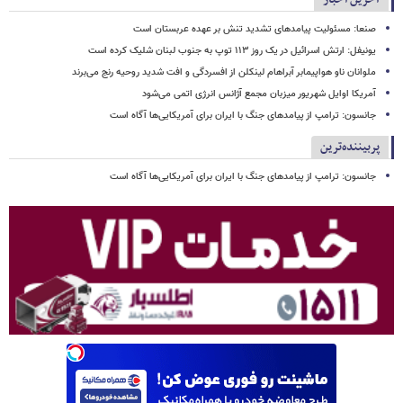
صنعا: مسئولیت پیامدهای تشدید تنش بر عهده عربستان است
یونیفل: ارتش اسرائیل در یک روز ۱۱۳ توپ به جنوب لبنان شلیک کرده است
ملوانان ناو هواپیمابر آبراهام لینکلن از افسردگی و افت شدید روحیه رنج می‌برند
آمریکا اوایل شهریور میزبان مجمع آژانس انرژی اتمی می‌شود
جانسون: ترامپ از پیامدهای جنگ با ایران برای آمریکایی‌ها آگاه است
پربیننده‌ترین
جانسون: ترامپ از پیامدهای جنگ با ایران برای آمریکایی‌ها آگاه است