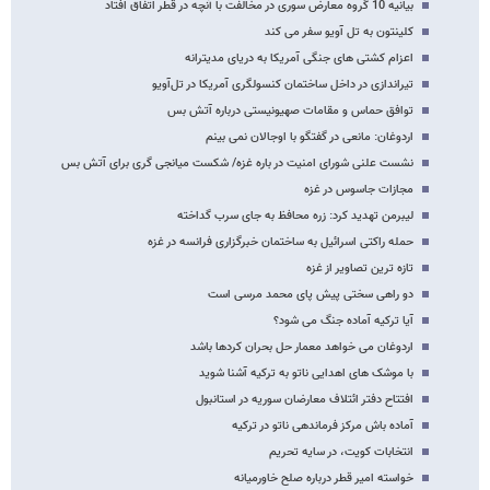
بیانیه 10 گروه معارض سوری در مخالفت با آنچه در قطر اتفاق افتاد
کلینتون به تل آویو سفر می کند
اعزام کشتی های جنگی آمریکا به دریای مدیترانه
تیراندازی در داخل ساختمان کنسولگری آمریکا در تل‌آویو
توافق حماس و مقامات صهیونیستی درباره آتش بس
اردوغان: مانعی در گفتگو با اوجالان نمی بینم
نشست علنی شورای امنیت در باره غزه/ شکست میانجی گری برای آتش بس
مجازات جاسوس در غزه
لیبرمن تهدید کرد: زره محافظ به جای سرب گداخته
حمله راکتی اسرائیل به ساختمان خبرگزاری فرانسه در غزه
تازه ترین تصاویر از غزه
دو راهی سختی پیش پای محمد مرسی است
آیا ترکیه آماده جنگ می شود؟
اردوغان می خواهد معمار حل بحران کردها باشد
با موشک های اهدایی ناتو به ترکیه آشنا شوید
افتتاح دفتر ائتلاف معارضان سوریه در استانبول
آماده باش مرکز فرماندهی ناتو در ترکیه
انتخابات کویت، در سایه تحریم
خواسته امیر قطر درباره صلح خاورمیانه