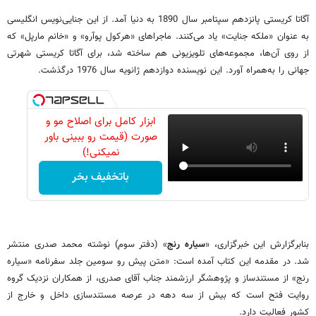
آگاتا کریستی پانزدهم سپتامبر سال 1890 به دنیا آمد. از این جنایی‌نویس انگلیسی
به عنوان «ملکه‌ جنایت» یاد می‌کنند. ماجراهای «هر‌کول پوآرو» و «خانم ‌مارپل» که
از روی آن‌ها، مجموعه‌های تلویزیونی هم ساخته شد، برای آگاتا کریستی شهرتی
جهانی را به‌همراه آورد. این نویسنده دوازدهم ژانویه سال 1976 در‌گذشت.
ابزار کامل برای اصلاح مو و
صورت (قیمت رو ببینی باور
نمیکنی!)
باتخفیف بخر
بنابرگزارش این خبرگزاری، «
سیاره رنج
» (دفتر سوم) نوشته محمد صدری منتشر
شد. در مقدمه این کتاب آمده است: «متن پیش رو سومین جلد سفرنامه «سیاره
رنج» از مستندساز و پژوهشگر ارزشمند جناب آقای صدری، از همکاران نزدیک گروه
روایت فتح است که بیش از سه دهه در عرصه مستندسازی داخل و خارج از
کشور فعالیت دارد.