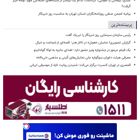
عبدی، بیضائی یا تقوایی؟ درگذشت کدام یک بیشتر در شبکه‌های اجتماعی مورد توجه قرار
گرفت؟
بیانیه انجمن صنفی روزنامه‌نگاران استان تهران به مناسبت روز خبرنگار
پربیننده‌ترین
رئیس سازمان سینمایی روز خبرنگار را تبریک گفت
گزارش تصویری/ نمایش «هچل» در تالار هنر؛ قصه‌ای از شجاعت و خیال
یک فیلم مرموز در جشنواره ونیز حضور دارد؛ اهدای جایزه به لوکا گوادانینو
معرفی هیئت داوران سوگواره ملی نمایش‌های آئینی و مذهبی «نی‌ناله»
قمصری در تهران کنسرت برگزار می‌کند؛ شنیدن روایت تازه از موسیقی ایرانی