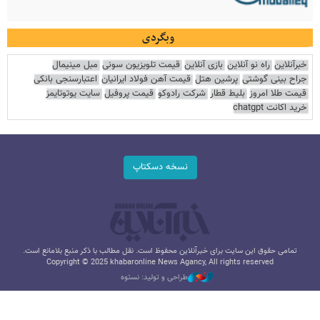
وبگردی
خبرآنلاین
راه نو آنلاین
بازی آنلاین
قیمت تلویزیون سونی
مبل مینیمال
جراح بینی گوشتی
پرشین هتل
قیمت آهن فولاد ایرانیان
اعتبارسنجی بانکی
قیمت طلا امروز
بلیط قطار
شرکت رادوکو
قیمت پروفیل
سایت یوتوتایمز
خرید اکانت chatgpt
نسخه دسکتاپ
تمامی حقوق این سایت برای خبرآنلاین محفوظ است. نقل مطالب با ذکر منبع بلامانع است.
Copyright © 2025 khabaronline News Agancy, All rights reserved
طراحی و تولید: نستوه