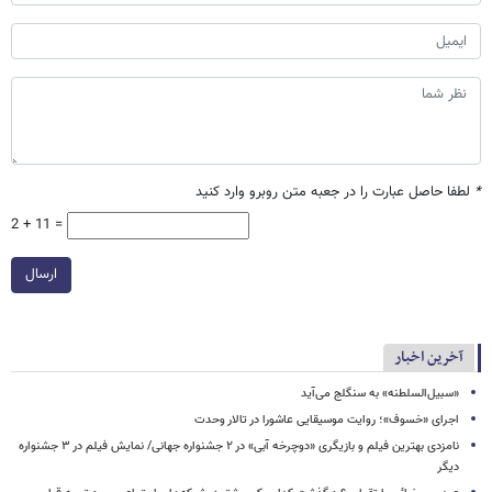
*
لطفا حاصل عبارت را در جعبه متن روبرو وارد کنید
2 + 11 =
ارسال
آخرین اخبار
«سبیل‌السلطنه» به سنگلج می‌آید
اجرای «خسوف»؛ روایت موسیقایی عاشورا در تالار وحدت
نامزدی بهترین فیلم و بازیگری «دوچرخه آبی» در ۲ جشنواره جهانی/ نمایش فیلم در ۳ جشنواره
دیگر