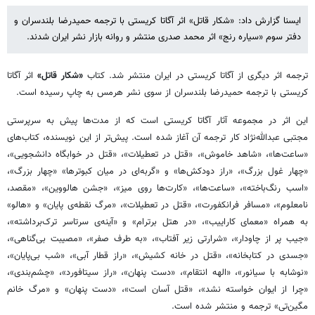
ایسنا گزارش داد: «شکار قاتل» اثر آگاتا کریستی با ترجمه‌ حمیدرضا بلندسران و
دفتر سوم «سیاره رنج» اثر محمد صدری منتشر و روانه بازار نشر ایران شدند.
ترجمه اثر دیگری از آگاتا کریستی در ایران منتشر شد. کتاب
«شکار قاتل»
اثر آگاتا
کریستی با ترجمه‌ حمیدرضا بلندسران از سوی نشر هرمس به چاپ رسیده است.
این اثر در مجموعه‌ آثار آگاتا کریستی است که از مدت‌ها پیش به سرپرستی
مجتبی عبدالله‌نژاد کار ترجمه‌ آن آغاز شده است. پیش‌تر از این نویسنده، کتاب‌های
«ساعت‌ها»، «شاهد خاموش»، «قتل در تعطیلات»، «قتل در خوابگاه دانشجویی»،
«چهار غول بزرگ»، «راز دودکش‌ها» و «گربه‌ای در میان کبوترها» «چهار بزرگ»،
«اسب رنگ‌باخته»، «ساعت‌ها»، «کارت‌ها روی میز»، «جشن هالووین»، «مقصد،
نامعلوم»، «مسافر فرانکفورت»، «قتل در تعطیلات»، «مرگ نقطه‌ی پایان» و «هالو»
به همراه «معمای کاراییب»، «در هتل برترام» و «آینه‌ی سرتاسر ترک‌برداشته»،
«جیب پر از چاودار»، «شرارتی زیر آفتاب»، «به طرف صفر»، «مصیبت بی‌گناهی»،
«جسدی در کتابخانه»، «قتل در خانه‌ کشیش»، «راز قطار آبی»، «شب بی‌پایان»،
«نوشابه با سیانور»، «الهه‌ انتقام»، «دست پنهان»، «راز سیتافورد»، ‌«چشم‌بندی»،
«چرا از ایوان خواسته نشد»، «قتل آسان است»، «دست پنهان» و «مرگ خانم
مگین‌تی» ترجمه و منتشر شده است.