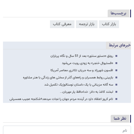
برچسب‌ها
بازار کتاب
بازار ترجمه
معرفی کتاب
خبرهای مرتبط
رونق «دستور سنتور» بعد از 51 سال و نگاه پرباران
«فستیوال خنجر» به زودی رویت می‌شود
افسون شهرزاد و سه جریان تئاتری معاصر آمریکا
بازبینی روابط همسران و راه‌های گذر از سختی های زندگی با هنر مشاوره
سه گانه مزینانی با یک داستان نوستالوژیک تکمیل شد
لبخند کاغذ به دلار: خداحافظ یار مهربان...
تام کروز اعتقاد دارد در آینده مردم جهان را نجات می​دهد+شکنجه عجیب همسرش
نظر شما