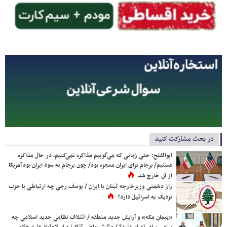
در بحث مشارکت کنید
ابوالفتح: حتی زمانی که می‌گوییم مذاکره نمی‌کنیم، در حال مذاکره
هستیم/ برجام برای ایران معجزه بود/ چون برجام به سود ایران بود آمریکا
از آن خارج شد
راز دشمنی وزیرخارجه لبنان با ایران / یوسف رجی چه ارتباطی با حزب
نزدیک به اسرائیل دارد؟
«پیمان مکه» و آرایش جدید منطقه / ائتلاف نظامی جدید اسلامی چه
پیامی برای تهران دارد؟ / مثلث ریاض، آنکارا و اسلام‌آباد علیه خلاء