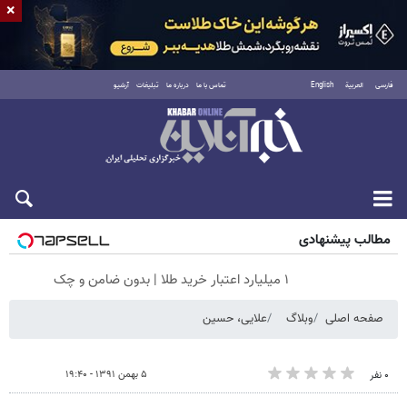
×
فارسی
العربية
English
تماس با ما
درباره ما
تبلیغات
آرشیو
جمعه ۱۶ مرداد ۱۴۰۵
مطالب پیشنهادی
۱ میلیارد اعتبار خرید طلا | بدون ضامن و چک
صفحه اصلی
وبلاگ
علایی، حسین
۵ بهمن ۱۳۹۱ - ۱۹:۴۰
۰ نفر