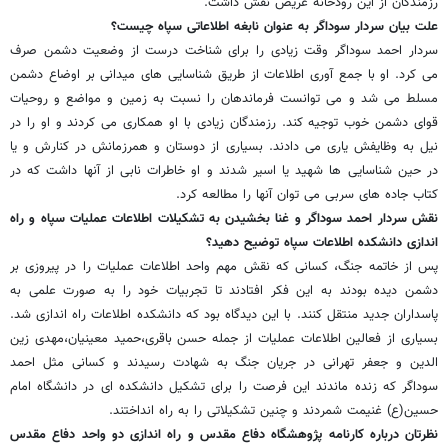
رزمندگان از این رودخانه عریض نقش داشت.
علت بیان سردار سوداگر به عنوان نابغه اطلاعاتی سپاه چیست؟
سردار احمد سوداگر وقت زیادی را برای شناخت درست از وضعیت دشمن صرف
می کرد. او با جمع آوری اطلاعات از طریق شناسایی های میدانی بر اوضاع دشمن
مسلط می شد و می توانست فرماندهان را نسبت به زمین و مواضع و روحیات
قوای دشمن خوب توجیه کند. رزمندگان زیادی با او همکاری می کردند و او را در
نیل به وظایفش یاری می دادند. بسیاری از دوستان و همرزمانش در کنارش و یا
در حین شناسایی ها شهید یا اسیر شدند و او خاطرات نابی از آنها داشت که در
کتاب جاده های سربی می توان آنها را مطالعه کرد.
نقش سردار احمد سوداگر و غنا بخشیدن به تشکیلات اطلاعات عملیات سپاه و راه
اندازی دانشکده اطلاعات سپاه توضیح دهید؟
پس از خاتمه جنگ، کسانی که نقش مهم واحد اطلاعات عملیات را در پیروزی بر
دشمن دیده بودند به این فکر افتادند تا تجربیات خود را به صورت علمی به
پاسداران جدید منتقل کنند. با این دیدگاه بود که دانشکده اطلاعات راه اندازی شد.
بسیاری از فعالین اطلاعات عملیات از جمله حسن باقری،حمید معینیان،مهدی زین
الدین و جعفر تهرانی در جریان جنگ به شهادت رسیدند و کسانی مثل احمد
سوداگر که زنده ماندند این فرصت را برای تشکیل دانشکده ای در دانشگاه امام
حسین(ع) غنیمت شمردند و چنین تشکیلاتی را به راه انداختند.
نظرتان درباره کارنامه پژوهشگاه دفاع مقدس و راه اندازی دو واحد دفاع مقدس