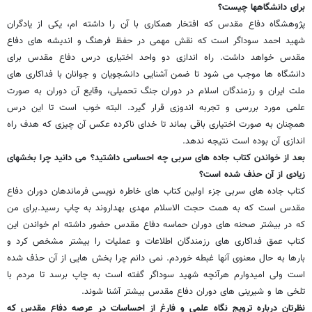
برای دانشگاهها چیست؟
پژوهشگاه دفاع مقدس که افتخار همکاری با آن را داشته ام، یکی از یادگران
شهید احمد سوداگر است که نقش مهمی در حفظ فرهنگ و اندیشه های دفاع
مقدس خواهد داشت. راه اندازی دو واحد اختیاری درس دفاع مقدس برای
دانشگاه ها موجب می شود تا ضمن آشنایی دانشجویان و جوانان با فداکاری های
ملت ایران و رزمندگان اسلام در دوران جنگ تحمیلی، وقایع آن دوران به صورت
علمی مورد بررسی و تجربه اندوزی قرار گیرد. البته خوب است تا این درس
همچنان به صورت اختیاری باقی بماند تا خدای ناکرده عکس آن چیزی که هدف راه
اندازی آن بوده است نتیجه ندهد.
بعد از خواندن کتاب جاده های سربی چه احساسی داشتید؟ می دانید چرا بخشهای
زیادی از آن حذف شده است؟
کتاب جاده های سربی جزء اولین کتاب های خاطره نویسی فرماندهان دوران دفاع
مقدس است که به همت حجت الاسلام مهدی بهداروند به چاپ رسید.برای من
که در بیشتر صحنه های دوران حماسه دفاع مقدس حضور داشته ام خواندن این
کتاب عمق فداکاری های رزمندگان اطلاعات و عملیات را بیشتر مشخص کرد و
بارها به حال معنوی آنها غبطه خوردم. نمی دانم چرا بخش هایی از آن حذف شده
است ولی امیدوارم هرآنچه شهید سوداگر گفته است به چاپ برسد تا مردم با
تلخی ها و شیرینی های دوران دفاع مقدس بیشتر آشنا شوند.
نظرتان درباره ترویج نگاه علمی و فارغ از احساسات در عرصه دفاع مقدس که