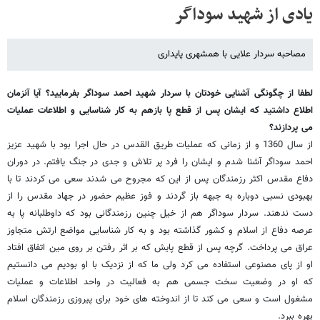
یادی از شهید سوداگر
مصاحبه سردار علایی با همشهری پایداری
لطفا از چگونگی آشنایی خودتان با سردار شهید احمد سوداگر بفرمایید؟ آیا آنزمان
اطلاع داشتید که ایشان پس از قطع پا بازهم به کار شناسایی و اطلاعات عملیات
می پردازند؟
از سال 1360 و از زمانی که عملیات طریق القدس در حال اجرا بود با شهید عزیز
احمد سوداگر آشنا شدم و ایشان را فرد پر تلاش و جدی در جنگ یافتم. در دوران
دفاع مقدس اکثر رزمندگان پس از این که مجروح می شدند سعی می کردند تا با
بهبودی نسبی دوباره به جبهه باز گردند و فوز عظیم حضور در جهاد مقدس را از
دست ندهند. سردار سوداگر هم از خیل چنین رزمندگانی بود که داوطلبانه پا به
عرصه دفاع از اسلام و کشور گذاشته بود و به کار شناسایی مواضع ارتش متجاوز
عراق می پرداخت. گرچه پس از قطع پایش که بر اثر رفتن بر روی مین اتفاق افتاد
او از پای مصنوعی استفاده می کرد ولی ما که از نزدیک با او بودیم می دانستیم
که او در وضعیت سخت جسمی هم به فعالیت در واحد اطلاعات و عملیات
مشغول است و سعی می کند تا از اندوخته های خود برای پیروزی رزمندگان اسلام
بهره ببرد.