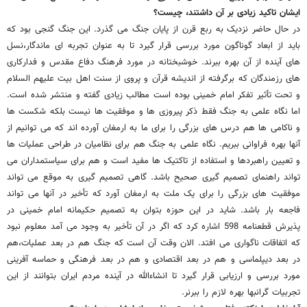
ایشان تاکید زیادی بر آن داشتند، چیست؟
در حال حاضر نزدیک به ربع قرن از پایان جنگ می گذرد. این جنگ گنجی بود که
باید از ابعاد گوناگون مورد بررسی قرار گیرد تا به عنوان تجربه ای ماندگار،نسل
های آینده از آن بهره ببرند. خوشبختانه در مورد فرهنگ دفاع مقدس و فدارکاری
های رزمندگان که برگرفته از اندیشه قرآن و پروی از سنت اهل بیت علیهم السلام
و تحت تأثیر تفکر امام خمینی بوده است مطالب زیادی گفته و منتشر شده است.
اما نگاه علمی به جنگ فقط ذکر پیروزی ها و موفقیت ها نیست بلکه شکست ها
و ناکامی ها هم درس های بزرگی را برای ما به ارمغان آورده اند که می توانیم از
آنها بهره فراوانی ببریم. نگاه علمی به جنگ هم برای نظامیان در طراحی عملیات ها
و تعیین راهبردها و استفاده از تاکتیک ها مفید است و هم برای سیاستمداران می
تواند راهنمای تصمیم گیری صحیح باشد. گاهی تصمیم گیری به موقع می تواند
موفقیت های بزرگی را برای یک ملت به ارمغان آورد که تأخیر در آنها می تواند
فاجعه بار باشد. شاید در این حوزه بتوان به تصمیم حکیمانه امام خمینی در
پذیرش قطعنامه 598 اشاره کرد که اگر در آن تأخیر به وجود می آمد معلوم نبود
که اتفاقات ناگواری می افتد. الان وقت آن است که جنگ هم در بعد عملیات،هم
در بعد دیپلماسی و هم در بعد اقتصادی و هم در بعد فرهنگی و حماسه آفرینی
مورد بررسی و ارزیابی قرار گیرد تا انشاءالله در آینده مردم ایران بتوانند از این
تجربیات گرانبها بهره لازم را ببرنر.