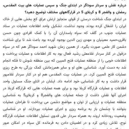
درباره نقش و سردار سوداگر در ابتدای جنگ و سپس عملیات های بیت المقدس،
رمضان و والفجر 8 و کربلای 5 در قرارگاههای مختلف توضیح دهید؟
در ابتدای جنگ شناخت درستی از قوای متجاوز ارتش عراق کع بخش هایی از خاک
ایران را اشغال کرده بودند وجود نداشت. تشکیل واحد اطلاعات عملیات در ستاد
عملیات جنوب در گلف که سپاه پاسداران آن را با کمک افرادی چون حسن
باقری،حمید معینیان و مهدی زین الدین بوجود آورده بود باعث شد تا برای شناخت
دشمن کار علمی صورت بگیرد. از همین زمان شهید احمد سوداگر هم که در سپاه
دزفول در کنار سردار غلامعلی رشید فعال بود به کار اطلاعات و عملیات پرداخت و
اطلاعات خوبی را از منطقه عملیات فتح المبین که بین منطقه شوش تا فکه انجام
شد به دست آورد. شناسایی های او و سایر همرزمانش کمک بزرگی به طرح ریزی
عملیات فتح المبین کرد. در عملیات بیت المقدس هم او در کنار سردار غلامپور
قرار داشت و به کار شناسایی خود ادامه داد. ایشان در اثنای جنگ مسئول واحد
اطلاعات و عملیات قرارگاه کربلا بود و برای همه عملیات هایی که قرارگاه کربلا در
اجرای آنها نقش داشت از جمله عملیات های والفجر8 و کربلای5 به شناسایی
منطقه عملیات و ارزیابی از توان و مواضع دشمن می پرداخت تا طراحان عملیات
بتوانند با چشمان باز به برنامه ریزی و اجرای عملیات بپردازند. او در شناسایی
وضعیت رودخانه اروند به همراه سردار علی فدوی نسئول اطلاعات عملیات قرارگاه
نوح، تلاش زیادی کرد و در اطمینان دادن به فرمانده کل سپاه در امکان عبور